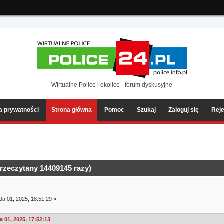
ia2/forum/Sources/Load.php(2501) : eval()'d code
on line
199
Wirtualne Police i okolice - forum dyskusyjne
ka prywatności
Strona główna
Pomoc
Szukaj
Zaloguj się
Reje
rzeczytany 14409145 razy)
da 01, 2025, 18:51:29 »
 01, 2025, 17:52:13