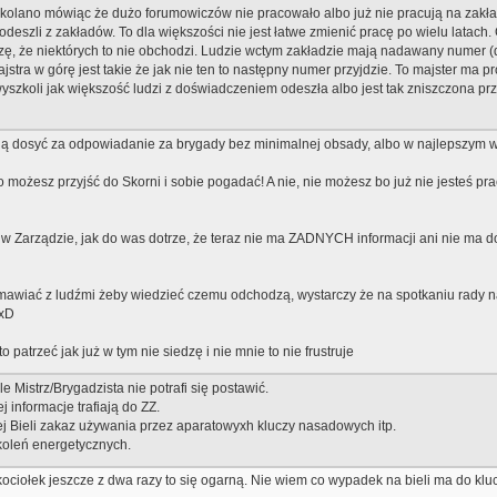
ł w kolano mówiąc że dużo forumowiczów nie pracowało albo już nie pracują na zakła
deszli z zakładów. To dla większości nie jest łatwe zmienić pracę po wielu latach. 
zę, że niektórych to nie obchodzi. Ludzie wctym zakładzie mają nadawany numer (d
stra w górę jest takie że jak nie ten to następny numer przyjdzie. To majster ma p
wyszkoli jak większość ludzi z doświadczeniem odeszła albo jest tak zniszczona p
mają dosyć za odpowiadanie za brygady bez minimalnej obsady, albo w najlepszym wy
, to możesz przyjść do Skorni i sobie pogadać! A nie, nie możesz bo już nie jesteś
 w Zarządzie, jak do was dotrze, że teraz nie ma ZADNYCH informacji ani nie ma 
mawiać z ludźmi żeby wiedzieć czemu odchodzą, wystarczy że na spotkaniu rady na
 xD
patrzeć jak już w tym nie siedzę i nie mnie to nie frustruje
 Mistrz/Brygadzista nie potrafi się postawić.
j informacje trafiają do ZZ.
j Bieli zakaz używania przez aparatowyxh kluczy nasadowych itp.
oleń energetycznych.
 kociołek jeszcze z dwa razy to się ogarną. Nie wiem co wypadek na bieli ma do kl