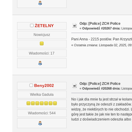
Odp: [Police] ZCH Police
ŻETELNY
«
Odpowiedź #20267 dnia:
Listopa
Nowicjusz
Pani Anna - 2215 postów. Pan Krzyszto
«
Ostatnia zmiana: Listopada 02, 2025, 
Wiadomości: 17
Odp: [Police] ZCH Police
Beny2002
«
Odpowiedź #20268 dnia:
Listopa
Wielka Gaduła
No i jak dla mnie tu jest strzał w ko
było przyczyną że odeszli z zakładów. 
widzę, że niektórych to nie obchodzi
Wiadomości: 544
górę jest takie że jak nie ten to nas
ludzi z doświadczeniem odeszła albo 