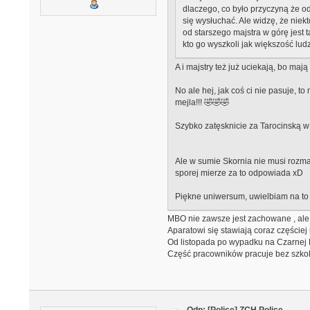
dlaczego, co było przyczyną że od
się wysłuchać. Ale widzę, że nie
od starszego majstra w górę jest 
kto go wyszkoli jak większość lu
A i majstry też już uciekają, bo ma
No ale hej, jak coś ci nie pasuje, 
mejla!!! 🤣🤣🤣
Szybko zatęsknicie za Tarocinską w
Ale w sumie Skornia nie musi rozma
sporej mierze za to odpowiada xD
Piękne uniwersum, uwielbiam na to pa
MBO nie zawsze jest zachowane , ale M
Aparatowi się stawiają coraz częściej 
Od listopada po wypadku na Czarnej 
Część pracowników pracuje bez szko