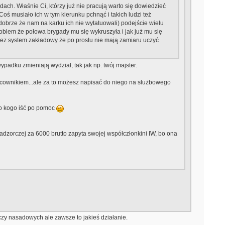
dach. Właśnie Ci, którzy już nie pracują warto się dowiedzieć
Coś musiało ich w tym kierunku pchnąć i takich ludzi też
obrze że nam na karku ich nie wytatuowali) podejście wielu
roblem że połowa brygady mu się wykruszyła i jak już mu się
rzez system zakładowy że po prostu nie mają zamiaru uczyć
padku zmieniają wydział, tak jak np. twój majster.
 pracownikiem...ale za to możesz napisać do niego na służbowego
do kogo iść po pomoc
dzorczej za 6000 brutto zapyta swojej współczłonkini IW, bo ona
uczy nasadowych ale zawsze to jakieś działanie.