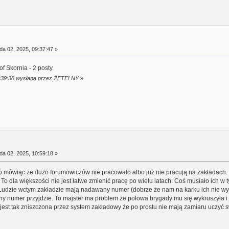
da 02, 2025, 09:37:47 »
f Skornia - 2 posty.
09:39:38 wysłana przez ŻETELNY
»
da 02, 2025, 10:59:18 »
lano mówiąc że dużo forumowiczów nie pracowało albo już nie pracują na zakładach. 
To dla większości nie jest łatwe zmienić pracę po wielu latach. Coś musiało ich w 
. Ludzie wctym zakładzie mają nadawany numer (dobrze że nam na karku ich nie wy
tępny numer przyjdzie. To majster ma problem że połowa brygady mu się wykruszyła i
jest tak zniszczona przez system zakładowy że po prostu nie mają zamiaru uczyć 