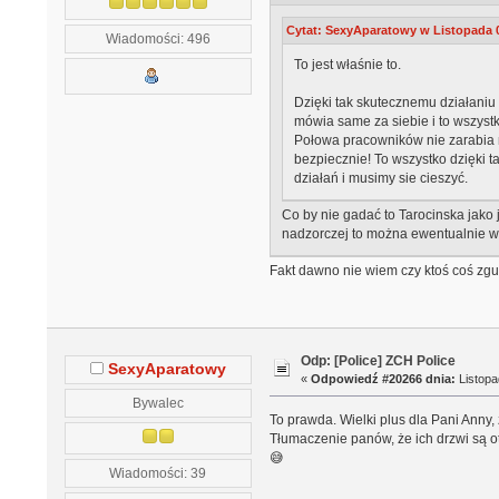
Cytat: SexyAparatowy w Listopada 0
Wiadomości: 496
To jest właśnie to.
Dzięki tak skutecznemu działaniu
mówia same za siebie i to wszystk
Połowa pracowników nie zarabia n
bezpiecznie! To wszystko dzięki t
działań i musimy sie cieszyć.
Co by nie gadać to Tarocinska jako 
nadzorczej to można ewentualnie wy
Fakt dawno nie wiem czy ktoś coś zgu
Odp: [Police] ZCH Police
SexyAparatowy
«
Odpowiedź #20266 dnia:
Listopa
Bywalec
To prawda. Wielki plus dla Pani Anny,
Tłumaczenie panów, że ich drzwi są 
😅
Wiadomości: 39