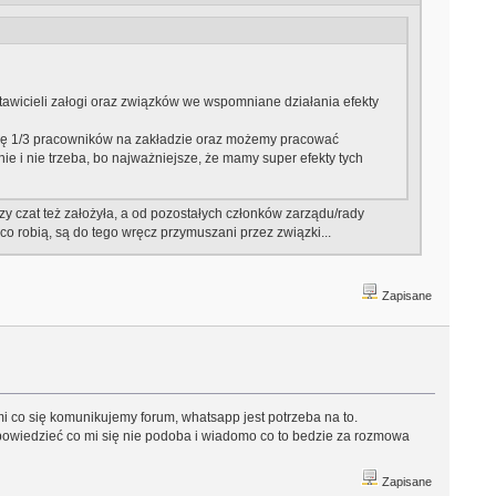
awicieli załogi oraz związków we wspomniane działania efekty
a się 1/3 pracowników na zakładzie oraz możemy pracować
ie i nie trzeba, bo najważniejsze, że mamy super efekty tych
zy czat też założyła, a od pozostałych członków zarządu/rady
 robią, są do tego wręcz przymuszani przez związki...
Zapisane
mi co się komunikujemy forum, whatsapp jest potrzeba na to.
powiedzieć co mi się nie podoba i wiadomo co to bedzie za rozmowa
Zapisane