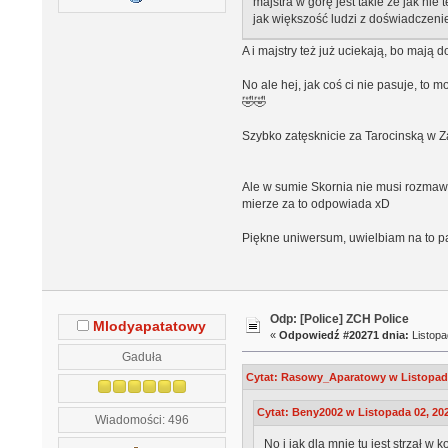
majstra w górę jest takie że jak ni
jak większość ludzi z doświadczeni
A i majstry też już uciekają, bo mają
No ale hej, jak coś ci nie pasuje, to 
🤣🤣
Szybko zatęsknicie za Tarocinską w Z
Ale w sumie Skornia nie musi rozmawi
mierze za to odpowiada xD
Piękne uniwersum, uwielbiam na to patr
Odp: [Police] ZCH Police
Mlodyapatatowy
«
Odpowiedź #20271 dnia:
Listopa
Gaduła
Cytat: Rasowy_Aparatowy w Listopada 
Cytat: Beny2002 w Listopada 02, 202
Wiadomości: 496
No i jak dla mnie tu jest strzał 