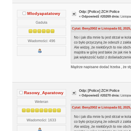
Odp: [Police] ZCH Police
Mlodyapatatowy
«
Odpowiedź #20269 dnia:
Listopa
Gaduła
Cytat: Beny2002 w Listopada 02, 2025,
No i jak dla mnie tu jest strzał w 
Wiadomości: 496
co było przyczyną że odeszli z zakł
Ale widzę, że niektórych to nie ob
majstra w górę jest takie że jak ni
jak większość ludzi z doświadczeni
Mądrze napisane dodać trzeba , że st
Odp: [Police] ZCH Police
Rasowy_Aparatowy
«
Odpowiedź #20270 dnia:
Listopa
Weteran
Cytat: Beny2002 w Listopada 02, 2025,
No i jak dla mnie tu jest strzał w 
Wiadomości: 1633
co było przyczyną że odeszli z zakł
Ale widzę, że niektórych to nie ob