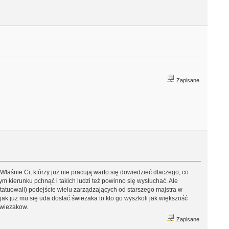
Zapisane
Właśnie Ci, którzy już nie pracują warto się dowiedzieć dlaczego, co
tym kierunku pchnąć i takich ludzi też powinno się wysłuchać. Ale
tatuowali) podejście wielu zarządzających od starszego majstra w
 jak już mu się uda dostać świeżaka to kto go wyszkoli jak większość
swiezakow.
Zapisane