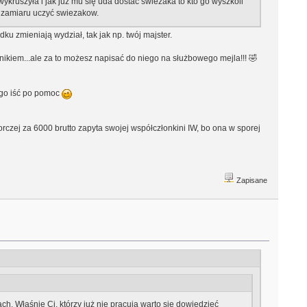
wykruszyła i jak już mu się uda dostać świeżaka to kto go wyszkoli
ą zamiaru uczyć swiezakow.
u zmieniają wydział, tak jak np. twój majster.
ownikiem...ale za to możesz napisać do niego na służbowego mejla!!! 🤣
ogo iść po pomoc
czej za 6000 brutto zapyta swojej współczłonkini IW, bo ona w sporej
Zapisane
ch. Właśnie Ci, którzy już nie pracują warto się dowiedzieć