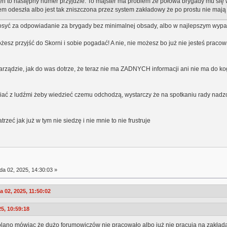
e ten to następny numer przyjdzie. To majster ma problem że połowa brygady mu się 
em odeszła albo jest tak zniszczona przez system zakładowy że po prostu nie maj
 dosyć za odpowiadanie za brygady bez minimalnej obsady, albo w najlepszym wypadk
możesz przyjść do Skorni i sobie pogadać! A nie, nie możesz bo już nie jesteś prac
arządzie, jak do was dotrze, że teraz nie ma ZADNYCH informacji ani nie ma do k
ać z ludźmi żeby wiedzieć czemu odchodzą, wystarczy że na spotkaniu rady nadzor
zeć jak już w tym nie siedzę i nie mnie to nie frustruje
da 02, 2025, 14:30:03 »
02, 2025, 11:50:02
5, 10:59:18
w kolano mówiąc że dużo forumowiczów nie pracowało albo już nie pracują na zakłada