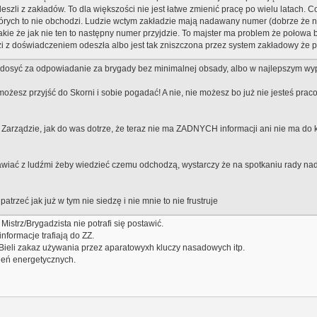
eszli z zakładów. To dla większości nie jest łatwe zmienić pracę po wielu latach. C
których to nie obchodzi. Ludzie wctym zakładzie mają nadawany numer (dobrze że n
takie że jak nie ten to następny numer przyjdzie. To majster ma problem że połowa 
dzi z doświadczeniem odeszła albo jest tak zniszczona przez system zakładowy że 
ją dosyć za odpowiadanie za brygady bez minimalnej obsady, albo w najlepszym wypa
to możesz przyjść do Skorni i sobie pogadać! A nie, nie możesz bo już nie jesteś p
 Zarządzie, jak do was dotrze, że teraz nie ma ZADNYCH informacji ani nie ma do
wiać z ludźmi żeby wiedzieć czemu odchodzą, wystarczy że na spotkaniu rady nadz
trzeć jak już w tym nie siedzę i nie mnie to nie frustruje
istrz/Brygadzista nie potrafi się postawić.
informacje trafiają do ZZ.
Bieli zakaz używania przez aparatowyxh kluczy nasadowych itp.
leń energetycznych.