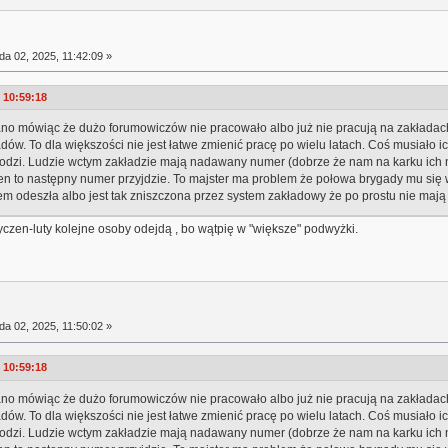
da 02, 2025, 11:42:09 »
 10:59:18
kolano mówiąc że dużo forumowiczów nie pracowało albo już nie pracują na zakładach
adów. To dla większości nie jest łatwe zmienić pracę po wielu latach. Coś musiało i
chodzi. Ludzie wctym zakładzie mają nadawany numer (dobrze że nam na karku ich 
e ten to następny numer przyjdzie. To majster ma problem że połowa brygady mu się 
em odeszła albo jest tak zniszczona przez system zakładowy że po prostu nie maj
yczen-luty kolejne osoby odejdą , bo wątpię w "większe" podwyżki.
da 02, 2025, 11:50:02 »
 10:59:18
kolano mówiąc że dużo forumowiczów nie pracowało albo już nie pracują na zakładach
adów. To dla większości nie jest łatwe zmienić pracę po wielu latach. Coś musiało i
chodzi. Ludzie wctym zakładzie mają nadawany numer (dobrze że nam na karku ich 