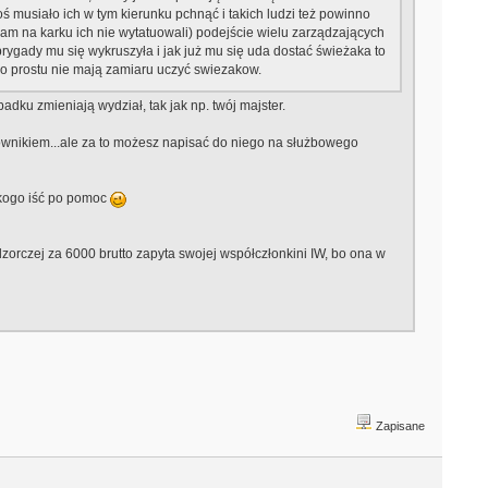
oś musiało ich w tym kierunku pchnąć i takich ludzi też powinno
am na karku ich nie wytatuowali) podejście wielu zarządzających
brygady mu się wykruszyła i jak już mu się uda dostać świeżaka to
po prostu nie mają zamiaru uczyć swiezakow.
dku zmieniają wydział, tak jak np. twój majster.
racownikiem...ale za to możesz napisać do niego na służbowego
 kogo iść po pomoc
orczej za 6000 brutto zapyta swojej współczłonkini IW, bo ona w
Zapisane