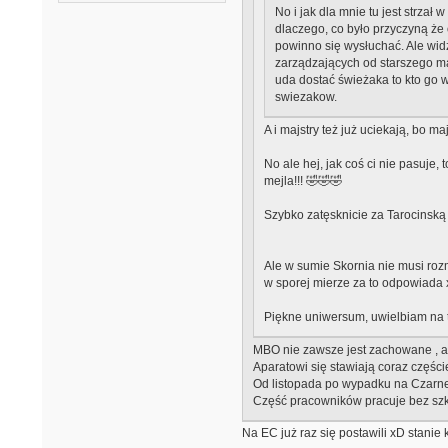
No i jak dla mnie tu jest strza
dlaczego, co było przyczyną że o
powinno się wysłuchać. Ale wid
zarządzających od starszego maj
uda dostać świeżaka to kto go 
swiezakow.
A i majstry też już uciekają, bo 
No ale hej, jak coś ci nie pasuje
mejla!!! 🤣🤣🤣
Szybko zatęsknicie za Tarocinską
Ale w sumie Skornia nie musi roz
w sporej mierze za to odpowiada
Piękne uniwersum, uwielbiam na to 
MBO nie zawsze jest zachowane , ale
Aparatowi się stawiają coraz częście
Od listopada po wypadku na Czarne
Część pracowników pracuje bez szk
Na EC już raz się postawili xD stanie