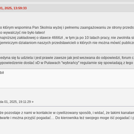
1, 2025, 13:59:33
 o którym wspomina Pan Skolnia wyżej i pełnemu zaangażowaniu ze strony przedst
o wywalczyć nie było łatwo!
ajniższej zakładowej o stawce 4666zł , w tym ja po 10 latach pracy, nie zwolnił
ajemniczym działaniom naszych przedstawicieli o których nie można mówić publiczn
jedyna się tu udziela i jest prawie zawsze jak jest wezwana do odpowiedzi, forum c
powiedzenie dostać xD w Puławach "wybrańcy" regularnie się spowiadają z tego co
bił
da 01, 2025, 19:11:29 »
 że pozostaje z nami w kontakcie w cywilizowany sposób, i widać, że takimi kanała
otwarte i można przyjść pogadać… Do kierownika też swojego moge iść pogadać i 