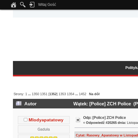
Witaj Gość
Notice
: Undefined index: tapatalk_body_hook in
/home/klient.dhosting.pl/wipmed
Polity
Strony:
1
...
1350
1351
[
1352
]
1353
1354
...
1452
Na dół
Autor
Wątek: [Police] ZCH Police (P
Odp: [Police] ZCH Police
Mlodyapatatowy
«
Odpowiedź #20265 dnia:
Listopa
Gaduła
Cytat: Rasowy_Aparatowy w Listopada