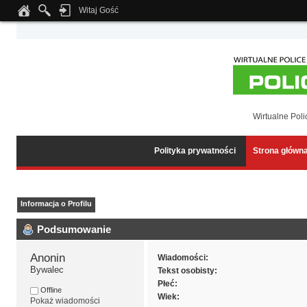
Witaj Gość
Notice
: Undefined index: tapatalk_body_hook in
/home/klient.dhosting.pl/wipmed
Wirtualne Poli
Polityka prywatności
Strona główn
Informacja o Profilu
Podsumowanie
Anonin 
Wiadomości:
Bywalec
Tekst osobisty:
Płeć:
Offline
Wiek:
Pokaż wiadomości