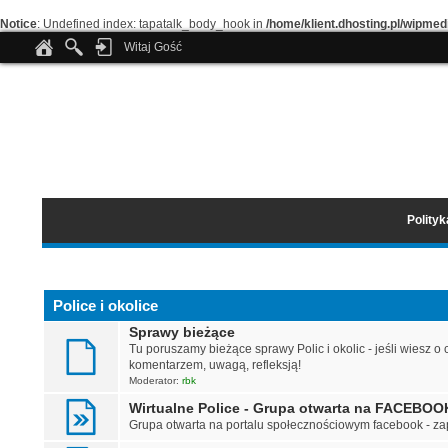
Notice
: Undefined index: tapatalk_body_hook in
/home/klient.dhosting.pl/wipmed
Witaj Gość
Polity
Police i okolice
Sprawy bieżące
Tu poruszamy bieżące sprawy Polic i okolic - jeśli wiesz o 
komentarzem, uwagą, refleksją!
Moderator:
rbk
Wirtualne Police - Grupa otwarta na FACEBOO
Grupa otwarta na portalu społecznościowym facebook - z