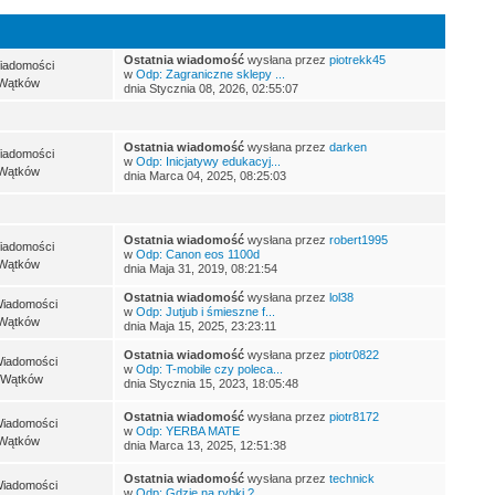
Ostatnia wiadomość
wysłana przez
piotrekk45
iadomości
w
Odp: Zagraniczne sklepy ...
Wątków
dnia Stycznia 08, 2026, 02:55:07
Ostatnia wiadomość
wysłana przez
darken
iadomości
w
Odp: Inicjatywy edukacyj...
Wątków
dnia Marca 04, 2025, 08:25:03
Ostatnia wiadomość
wysłana przez
robert1995
iadomości
w
Odp: Canon eos 1100d
Wątków
dnia Maja 31, 2019, 08:21:54
Ostatnia wiadomość
wysłana przez
lol38
Wiadomości
w
Odp: Jutjub i śmieszne f...
Wątków
dnia Maja 15, 2025, 23:23:11
Ostatnia wiadomość
wysłana przez
piotr0822
Wiadomości
w
Odp: T-mobile czy poleca...
 Wątków
dnia Stycznia 15, 2023, 18:05:48
Ostatnia wiadomość
wysłana przez
piotr8172
Wiadomości
w
Odp: YERBA MATE
Wątków
dnia Marca 13, 2025, 12:51:38
Ostatnia wiadomość
wysłana przez
technick
Wiadomości
w
Odp: Gdzie na rybki ?