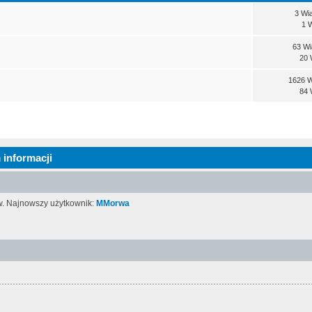
3 Wi
1 
63 W
20 
1626 
84 
 informacji
w. Najnowszy użytkownik:
MMorwa