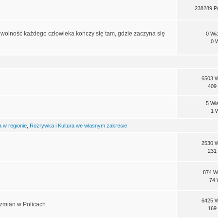
238289 P
e wolność każdego człowieka kończy się tam, gdzie zaczyna się
0 Wi
0 
6503 
409
5 Wi
1 
a w regionie
,
Rozrywka i Kultura we własnym zakresie
2530 
231
874 W
74 
6425 
 zmian w Policach.
169