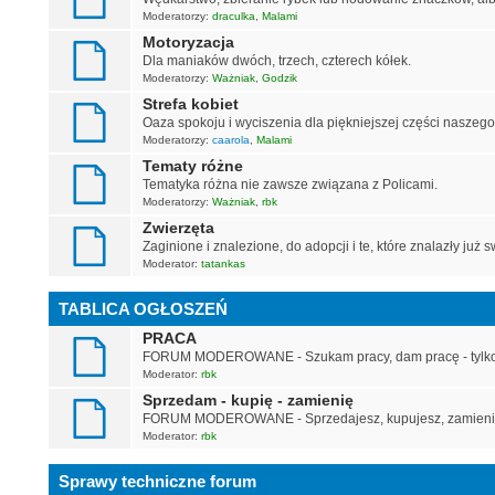
Moderatorzy:
draculka
,
Malami
Motoryzacja
Dla maniaków dwóch, trzech, czterech kółek.
Moderatorzy:
Ważniak
,
Godzik
Strefa kobiet
Oaza spokoju i wyciszenia dla piękniejszej części naszego
Moderatorzy:
caarola
,
Malami
Tematy różne
Tematyka różna nie zawsze związana z Policami.
Moderatorzy:
Ważniak
,
rbk
Zwierzęta
Zaginione i znalezione, do adopcji i te, które znalazły już 
Moderator:
tatankas
TABLICA OGŁOSZEŃ
PRACA
FORUM MODEROWANE - Szukam pracy, dam pracę - tylko p
Moderator:
rbk
Sprzedam - kupię - zamienię
FORUM MODEROWANE - Sprzedajesz, kupujesz, zamienias
Moderator:
rbk
Sprawy techniczne forum