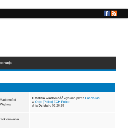
stracja
Ostatnia wiadomość
wysłana przez
FasolaJas
Wiadomości
w
Odp: [Police] ZCH Police
 Wątków
dnia
Dzisiaj
o 02:26:28
rzekierowania