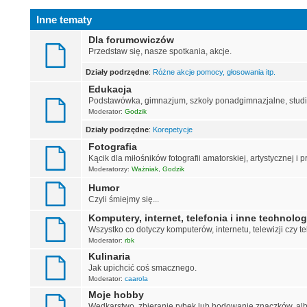
Inne tematy
Dla forumowiczów
Przedstaw się, nasze spotkania, akcje.
Działy podrzędne
:
Różne akcje pomocy, głosowania itp.
Edukacja
Podstawówka, gimnazjum, szkoły ponadgimnazjalne, studia.
Moderator:
Godzik
Działy podrzędne
:
Korepetycje
Fotografia
Kącik dla miłośników fotografii amatorskiej, artystycznej i p
Moderatorzy:
Ważniak
,
Godzik
Humor
Czyli śmiejmy się...
Komputery, internet, telefonia i inne technolog
Wszystko co dotyczy komputerów, internetu, telewizji czy t
Moderator:
rbk
Kulinaria
Jak upichcić coś smacznego.
Moderator:
caarola
Moje hobby
Wędkarstwo, zbieranie rybek lub hodowanie znaczków, alb