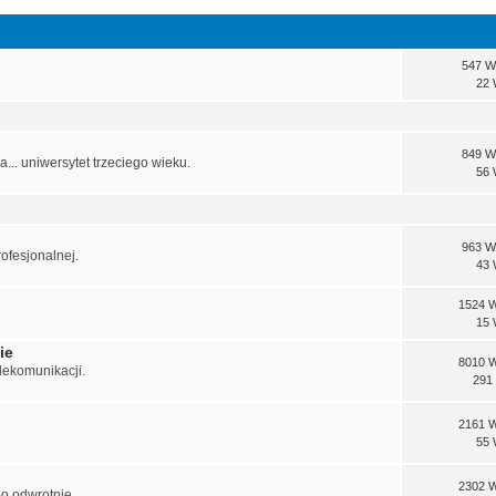
547 W
22 
849 W
.. uniwersytet trzeciego wieku.
56 
963 W
rofesjonalnej.
43 
1524 
15 
ie
8010 
elekomunikacji.
291
2161 
55 
2302 
o odwrotnie.