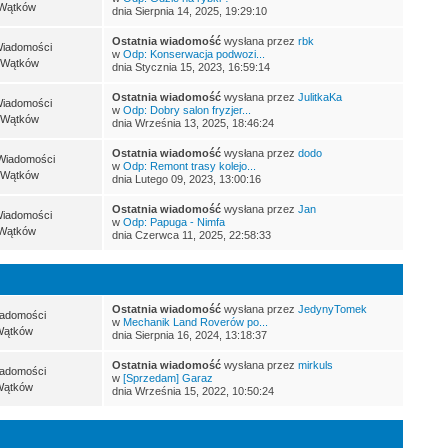
Wątków
dnia Sierpnia 14, 2025, 19:29:10
Ostatnia wiadomość
wysłana przez
rbk
Wiadomości
w
Odp: Konserwacja podwozi...
 Wątków
dnia Stycznia 15, 2023, 16:59:14
Ostatnia wiadomość
wysłana przez
JulitkaKa
Wiadomości
w
Odp: Dobry salon fryzjer...
 Wątków
dnia Września 13, 2025, 18:46:24
Ostatnia wiadomość
wysłana przez
dodo
Wiadomości
w
Odp: Remont trasy kolejo...
 Wątków
dnia Lutego 09, 2023, 13:00:16
Ostatnia wiadomość
wysłana przez
Jan
Wiadomości
w
Odp: Papuga - Nimfa
Wątków
dnia Czerwca 11, 2025, 22:58:33
Ostatnia wiadomość
wysłana przez
JedynyTomek
iadomości
w
Mechanik Land Roverów po...
Wątków
dnia Sierpnia 16, 2024, 13:18:37
Ostatnia wiadomość
wysłana przez
mirkuls
iadomości
w
[Sprzedam] Garaz
Wątków
dnia Września 15, 2022, 10:50:24