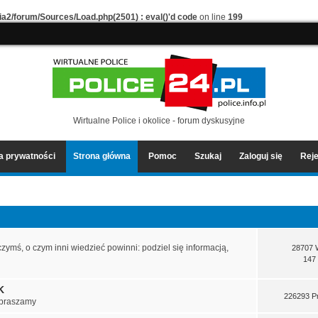
ia2/forum/Sources/Load.php(2501) : eval()'d code
on line
199
Wirtualne Police i okolice - forum dyskusyjne
ka prywatności
Strona główna
Pomoc
Szukaj
Zaloguj się
Reje
czymś, o czym inni wiedzieć powinni: podziel się informacją,
28707 
147
K
226293 P
apraszamy