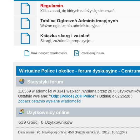
Regulamin
Kilka zasad, do których należy się stosować.
Tablica Ogłoszeń Administracyjnych
Ważne ogłoszenia administracyjne.
Książka skarg i zażaleń
Skargi, zażalenia, propozycje...
Brak nowych wiadomości
Przekieruj forum
Wirtualne Police i okolice - forum dyskusyjne - Centrum
Statystyki forum
110569 wiadomości w 3341 wątkach, wysłana przez 2075 użytkownikó
Ostatnio wysłane:
"
Odp: [Police] ZCH Police
"
(
Dzisiaj
o 02:26:28 )
Zobacz ostatnio wysłane wiadomości
Użytkownicy online
639 Gości, 0 Użytkowników
Dziś online:
70
. Najwięcej online: 450 (Października 20, 2017, 16:51:24 )