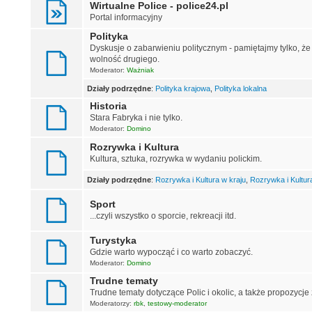
Wirtualne Police - police24.pl
Portal informacyjny
Polityka
Dyskusje o zabarwieniu politycznym - pamiętajmy tylko, ż
wolność drugiego.
Moderator:
Ważniak
Działy podrzędne
:
Polityka krajowa
,
Polityka lokalna
Historia
Stara Fabryka i nie tylko.
Moderator:
Domino
Rozrywka i Kultura
Kultura, sztuka, rozrywka w wydaniu polickim.
Działy podrzędne
:
Rozrywka i Kultura w kraju
,
Rozrywka i Kultur
Sport
...czyli wszystko o sporcie, rekreacji itd.
Turystyka
Gdzie warto wypocząć i co warto zobaczyć.
Moderator:
Domino
Trudne tematy
Trudne tematy dotyczące Polic i okolic, a także propozycje
Moderatorzy:
rbk
,
testowy-moderator