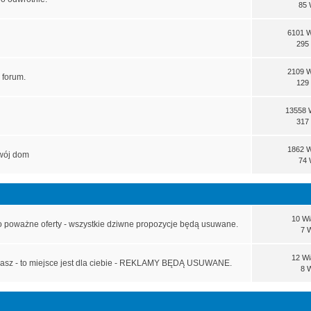
85 
6101 
295
2109 
 forum.
129
13558 
317
1862 
swój dom
74 
10 W
oważne oferty - wszystkie dziwne propozycje będą usuwane.
7 
12 W
z - to miejsce jest dla ciebie - REKLAMY BĘDĄ USUWANE.
8 