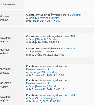
rzekierowania
Ostatnia wiadomość
wysłana przez
DEtonator
adomości
w
Odp: Kto nowym burmistrz...
Wątków
dnia Lutego 29, 2024, 10:02:59
Ostatnia wiadomość
wysłana przez
M14
Wiadomości
w
Odp: [Mścięcino] Grodzis...
 Wątków
dnia Maja 16, 2026, 15:41:23
Ostatnia wiadomość
wysłana przez
lol38
adomości
w
Odp: Muzyka - lubimy ek...
Wątków
dnia Września 08, 2025, 20:45:52
Ostatnia wiadomość
wysłana przez
Wiadomości
DominikDolnoślązak
w
Dlaczego USA nie jest wy...
 Wątków
dnia Czerwca 21, 2026, 22:16:16
Ostatnia wiadomość
wysłana przez
iadomości
DominikDolnoślązak
w
Odp: [Zakopane] Polskie ...
Wątków
dnia Czerwca 10, 2026, 09:05:42
Ostatnia wiadomość
wysłana przez
dd2f
Wiadomości
w
Odp: Głośne motocykle i ...
 Wątków
dnia Lipca 10, 2025, 12:00:19