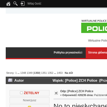
Witaj Gość
Notice
: Undefined index: tapatalk_body_hook in
/home/klient.dhosting.pl/wipmed
Wirtualne Poli
Polityka prywatności
Strona główn
Strony:
1
...
1348
1349
[
1350
]
1351
1352
...
1453
Na dół
Autor
Wątek: [Police] ZCH Police (Prz
Odp: [Police] ZCH Police
ŻETELNY
«
Odpowiedź #20235 dnia:
Październik
Nowicjusz
No to niesłychan