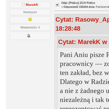
Odp: [Police] ZCH Police
MarekK
«
Odpowiedź #20244 dnia:
Październik
Nowicjusz
Cytat: Rasowy_Ap
18:28:48
Wiadomości: 4
Cytat: MarekK w 
Pani Aniu pisze P
pracownicy — zo
ten zakład, bez w
Dlatego w Radzie
a nie z żadnego 
niezależną i tak
reprezentować p