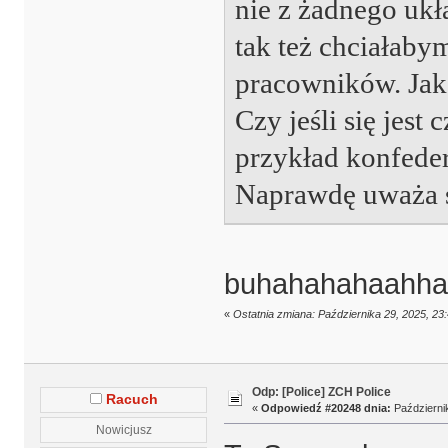
nie z żadnego ukł
tak też chciałaby
pracowników. Jak
Czy jeśli się jest 
przykład konfeder
Naprawdę uważa s
buhahahahaahha
«
Ostatnia zmiana: Października 29, 2025, 23
Odp: [Police] ZCH Police
Racuch
«
Odpowiedź #20248 dnia:
Październik
Nowicjusz