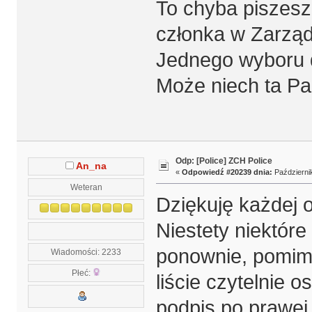
To chyba piszes
członka w Zarząd
Jednego wyboru 
Może niech ta Pan
Odp: [Police] ZCH Police
An_na
«
Odpowiedź #20239 dnia:
Październik
Weteran
Dziękuję każdej o
Niestety niektór
ponownie, pomimo
Wiadomości: 2233
Płeć:
liście czytelnie o
podpis po prawej 