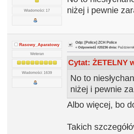
niżej i pewnie za
Wiadomości: 17
Odp: [Police] ZCH Police
Rasowy_Aparatowy
«
Odpowiedź #20236 dnia:
Październik
Weteran
Cytat: ŻETELNY w 
Wiadomości: 1639
No to niesłycha
niżej i pewnie z
Albo więcej, bo 
Takich szczegółów