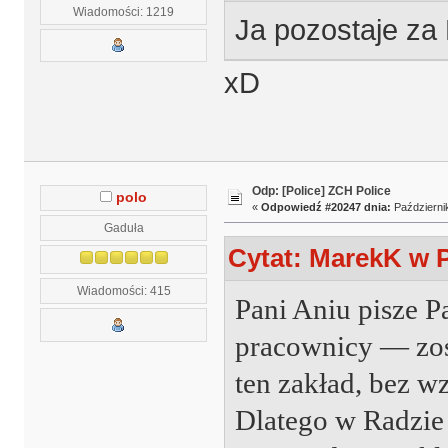
Wiadomości: 1219
Ja pozostaje za
xD
Odp: [Police] ZCH Police
polo
«
Odpowiedź #20247 dnia:
Październik
Gaduła
Cytat: MarekK w P
Wiadomości: 415
Pani Aniu pisze Pa
pracownicy — zos
ten zakład, bez wz
Dlatego w Radzie 