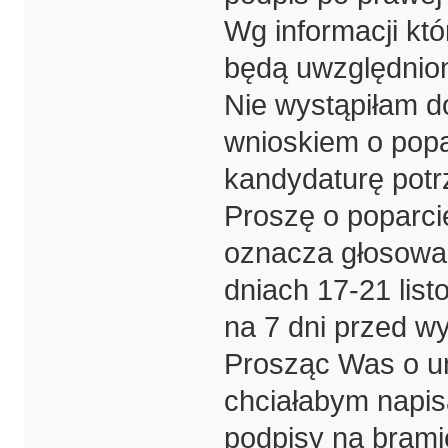
Wg informacji któ
będą uwzględnio
Nie wystąpiłam d
wnioskiem o popa
kandydaturę potr
Proszę o poparci
oznacza głosowan
dniach 17-21 lis
na 7 dni przed w
Prosząc Was o um
chciałabym napis
podpisy na brami