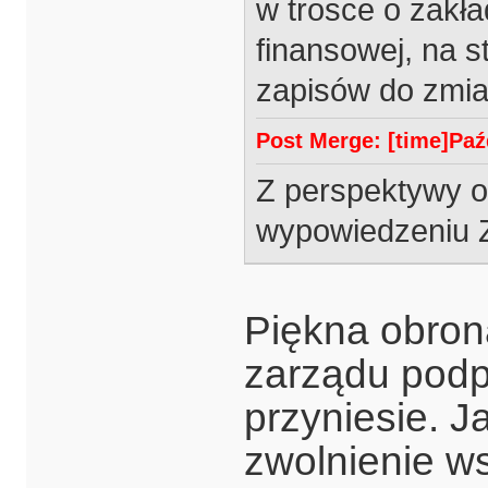
w trosce o zakł
finansowej, na s
zapisów do zmia
Post Merge: [time]Paźd
Z perspektywy o
wypowiedzeniu Z
Piękna
obron
zarządu podp
przyniesie. J
zwolnienie w