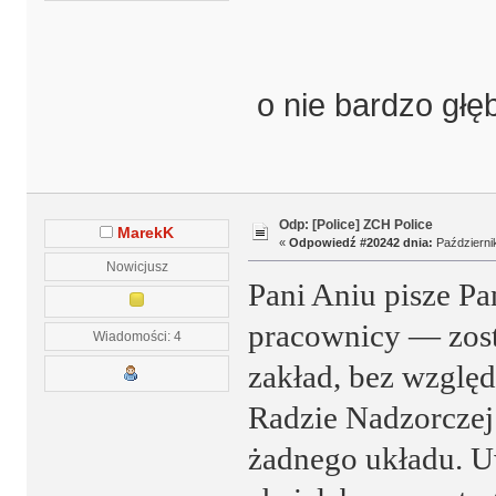
o nie bardzo głę
Odp: [Police] ZCH Police
MarekK
«
Odpowiedź #20242 dnia:
Październik
Nowicjusz
Pani Aniu pisze Pa
pracownicy — zost
Wiadomości: 4
zakład, bez względu
Radzie Nadzorczej p
żadnego układu. Uw