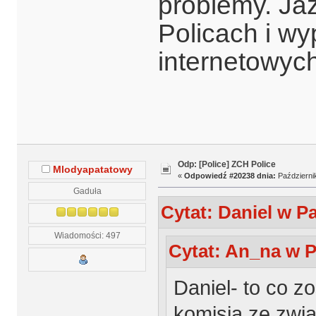
problemy. Ja
Policach i wy
internetowych
Odp: [Police] ZCH Police
Mlodyapatatowy
«
Odpowiedź #20238 dnia:
Październik
Gaduła
Cytat: Daniel w Pa
Wiadomości: 497
Cytat: An_na w P
Daniel- to co z
komisja ze zwi