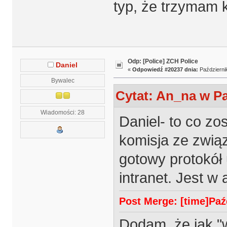
typ, że trzymam k
Odp: [Police] ZCH Police
Daniel
«
Odpowiedź #20237 dnia:
Październik
Bywalec
Cytat: An_na w Pa
Wiadomości: 28
Daniel- to co z
komisja ze zwią
gotowy protokół
intranet. Jest w
Post Merge: [time]Paźd
Dodam, że jak "