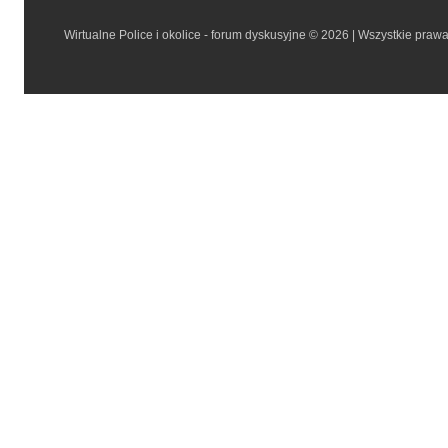
Wirtualne Police i okolice - forum dyskusyjne © 2026 | Wszystkie praw