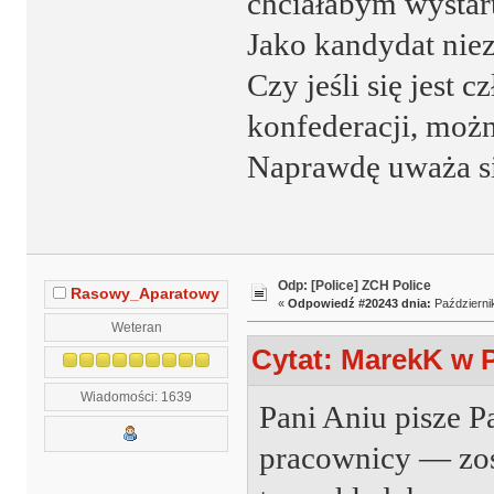
chciałabym wystar
Jako kandydat niez
Czy jeśli się jest 
konfederacji, możn
Naprawdę uważa si
Odp: [Police] ZCH Police
Rasowy_Aparatowy
«
Odpowiedź #20243 dnia:
Październik
Weteran
Cytat: MarekK w P
Wiadomości: 1639
Pani Aniu pisze Pa
pracownicy — zos