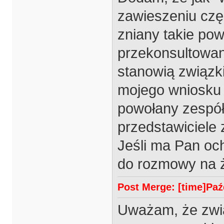
zawieszeniu cz
zniany takie pow
przekonsultowan
stanowią związk
mojego wniosku i
powołany zespół
przedstawiciele 
Jeśli ma Pan oc
do rozmowy na 
Post Merge: [time]Paźd
Uważam, że zwią