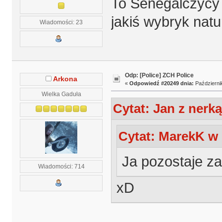
To Senegalczycy 
jakiś wybryk nat
Wiadomości: 23
Odp: [Police] ZCH Police
Arkona
«
Odpowiedź #20249 dnia:
Październik
Wielka Gaduła
Cytat: Jan z nerką
Cytat: MarekK w 
Ja pozostaje za
Wiadomości: 714
xD