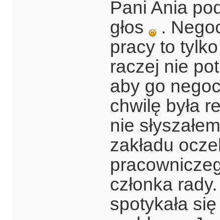
Pani Ania po
głos
. Negoc
pracy to tyl
raczej nie po
aby go negoc
chwilę była r
nie słyszałe
zakładu ocze
pracowniczeg
członka rady.
spotykała się