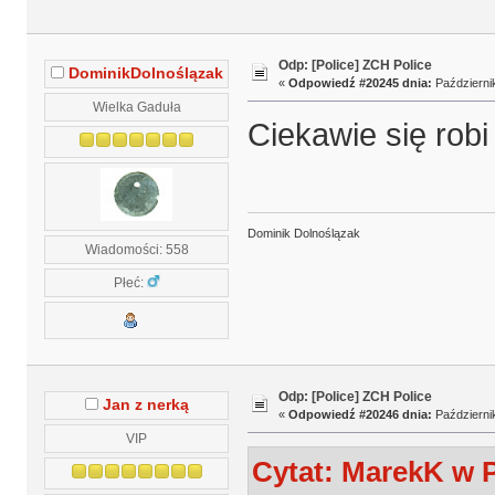
Odp: [Police] ZCH Police
DominikDolnoślązak
«
Odpowiedź #20245 dnia:
Październik
Wielka Gaduła
Ciekawie się robi
Dominik Dolnoślązak
Wiadomości: 558
Płeć:
Odp: [Police] ZCH Police
Jan z nerką
«
Odpowiedź #20246 dnia:
Październik
VIP
Cytat: MarekK w P