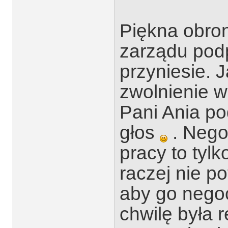
Piękna
obro
zarządu podp
przyniesie. 
zwolnienie 
Pani Ania po
głos
. Nego
pracy to tyl
raczej nie p
aby go nego
chwilę była r