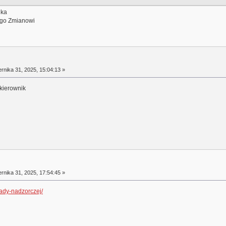
ika
ego Zmianowi
rnika 31, 2025, 15:04:13 »
kierownik
rnika 31, 2025, 17:54:45 »
rady-nadzorczej/