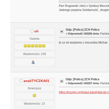
Pan Rogowski i ktoś z Syntezy Moczn
Jednego popiera Solidarność , drugi
Odp: [Police] ZCH Police
oli
«
Odpowiedź #20256 dnia:
Paździe
Gaduła
to co mi wiadomo z mocznika Michał- 
Wiadomości: 238
Odp: [Police] ZCH Police
analiTYCZKA01
«
Odpowiedź #20257 dnia:
Paździe
Nowicjusz
https://mzzprc.org/nasz-kandydat-do-
Wiadomości: 15