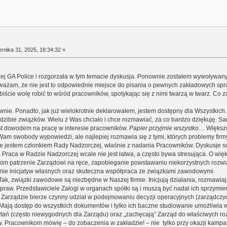
rnika 31, 2025, 18:34:32 »
ej GA Police i rozgorzała w tym temacie dyskusja. Ponownie zostałem wywoływany
 uważam, że nie jest to odpowiednie miejsce do pisania o pewnych zakładowych s
iście wolę robić to wśród pracowników, spotykając się z nimi twarzą w twarz. Co 
. Ponadto, jak już wielokrotnie deklarowałem, jestem dostępny dla Wszystkich. Wi
dzibie związków. Wielu z Was chciało i chce rozmawiać, za co bardzo dziękuję. 
est dowodem na pracę w interesie pracowników.
Papier przyjmie wszystko…
Większo
Wam swobody wypowiedzi, ale najlepiej rozmawia się z tymi, których problemy firmy
że jestem członkiem Rady Nadzorczej, właśnie z nadania Pracowników. Dyskusje 
 Praca w Radzie Nadzorczej wcale nie jest łatwa, a często bywa stresująca. O wię
stkim patrzenie Zarządowi na ręce, zapobieganie powstawaniu niekorzystnych rozw
nie inicjatyw własnych oraz skuteczna współpraca ze związkami zawodowymi.
 Tak, związki zawodowe są niezbędne w Naszej firmie. Inicjują działania, rozmawi
raw. Przedstawiciele Załogi w organach spółki są i muszą być nadal ich sprzymierz
 Zarządzie bierze czynny udział w podejmowaniu decyzji operacyjnych (zarządczyc
 Mają dostęp do wszystkich dokumentów i tylko ich baczne studiowanie umożliwia 
ań (często niewygodnych dla Zarządu) oraz „zachęcają” Zarząd do właściwych ro
Pracownikom mówię – do zobaczenia w zakładzie! – nie tylko przy okazji kampanii