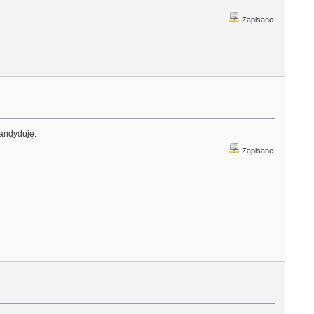
Zapisane
kandyduję.
Zapisane