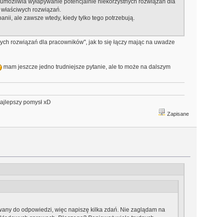
 umożliwia wyłapywanie potencjalnie niekorzystnych rozwiązań dla
 właściwych rozwiązań.
ii, ale zawsze wtedy, kiedy tylko tego potrzebują.
ch rozwiązań dla pracowników", jak to się łączy mając na uwadze
mam jeszcze jedno trudniejsze pytanie, ale to może na dalszym
najlepszy pomysł xD
Zapisane
wany do odpowiedzi, więc napiszę kilka zdań. Nie zaglądam na