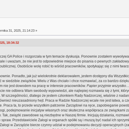
rnika 31, 2025, 21:14:23 »
025, 18:34:32
czej GA Police i rozgorzała w tym temacie dyskusja. Ponownie zostałem wywoływa
cale i uważam, że nie jest to odpowiednie miejsce do pisania o pewnych zakłado
ublicznej. Osobiście wolę robić to wśród pracowników, spotykając się z nimi twar
nie. Ponadto, jak już wielokrotnie deklarowałem, jestem dostępny dla Wszystkich.
ć w siedzibie związków. Wielu z Was chciało i chce rozmawiać, za co bardzo dzię
m nie jest dowodem na pracę w interesie pracowników.
Papier przyjmie wszystko
ie nie odbiera Wam swobody wypowiedzi, ale najlepiej rozmawia się z tymi, któryc
. W szczególności, dlatego że jestem członkiem Rady Nadzorczej, właśnie z nad
ównież nieuzasadniony hejt. Praca w Radzie Nadzorczej wcale nie jest łatwa, a czę
e. Praca ta, to przede wszystkim patrzenie Zarządowi na ręce, zapobieganie pows
ałogi, podejmowanie inicjatyw własnych oraz skuteczna współpraca ze związkami
w. Tak, związki zawodowe są niezbędne w Naszej firmie. Inicjują działania, rozma
praw. Przedstawiciele Załogi w organach spółki są i muszą być nadal ich sprzymie
Załogi w Zarządzie bierze czynny udział w podejmowaniu decyzji operacyjnych (za