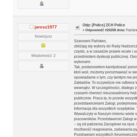
Odp: [Police] ZCH Police
jarosz1977
«
Odpowiedź #20258 dnia:
Paździe
Nowicjusz
Szanowni Państwo,
zbliżają się wybory do Rady Nadzorcz
często, a w zasadzie prawie wcale i
Wiadomości: 2
przedmiotem dyskusji publicznej. Osob
wyborami.
Tak, postanowiłem kandydować ponownie
ktoś woli, możemy porozmawiać w sie
opowiadanie o tym, czy tamtym nie j
Zakładów. To oczywiście nie odbiera 
wewnątrz. W szczególności, dlatego 
czasami również nieuzasadniony hejt.
publicznie. Praca ta, to przede wszy
przedstawicielami Załogi, podejmowa
Informacja dla wszystkich sceptyków.
Wywalczyły w Naszym imieniu wiele sp
pracowników. Przedstawiciel Załogi w
– są od patrzenia Zarządowi na ręce.
możliwość reagowania, zadawania pyt
Pozdrawiam wszystkich forumowiczów. 