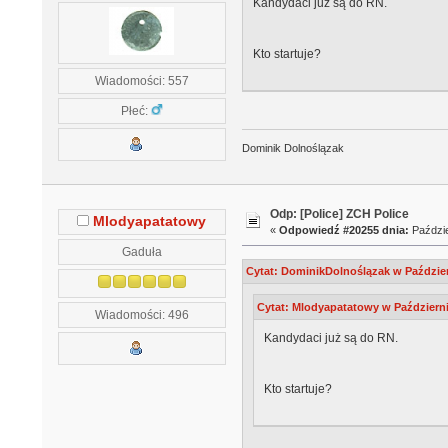
Kandydaci już są do RN.
Kto startuje?
Wiadomości: 557
Płeć:
Dominik Dolnoślązak
Odp: [Police] ZCH Police
Mlodyapatatowy
«
Odpowiedź #20255 dnia:
Paździe
Gaduła
Cytat: DominikDolnoślązak w Październ
Cytat: Mlodyapatatowy w Październik
Wiadomości: 496
Kandydaci już są do RN.
Kto startuje?