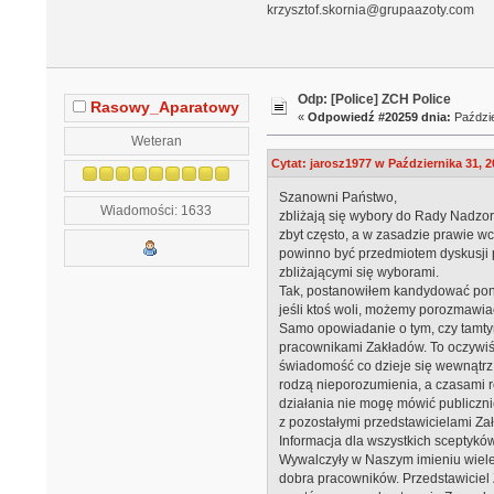
krzysztof.skornia@grupaazoty.com
Odp: [Police] ZCH Police
Rasowy_Aparatowy
«
Odpowiedź #20259 dnia:
Paździe
Weteran
Cytat: jarosz1977 w Października 31, 2
Szanowni Państwo,
Wiadomości: 1633
zbliżają się wybory do Rady Nadzor
zbyt często, a w zasadzie prawie w
powinno być przedmiotem dyskusji p
zbliżającymi się wyborami.
Tak, postanowiłem kandydować ponow
jeśli ktoś woli, możemy porozmawia
Samo opowiadanie o tym, czy tamty
pracownikami Zakładów. To oczywiśc
świadomość co dzieje się wewnątrz
rodzą nieporozumienia, a czasami r
działania nie mogę mówić publiczni
z pozostałymi przedstawicielami Z
Informacja dla wszystkich sceptykó
Wywalczyły w Naszym imieniu wiele s
dobra pracowników. Przedstawiciel 