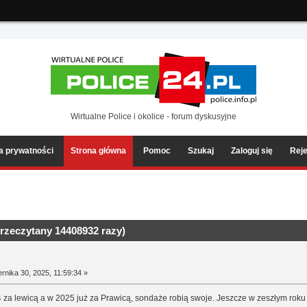
ia2/forum/Sources/Load.php(2501) : eval()'d code
on line
199
Wirtualne Police i okolice - forum dyskusyjne
ka prywatności
Strona główna
Pomoc
Szukaj
Zaloguj się
Reje
rzeczytany 14408932 razy)
rnika 30, 2025, 11:59:34 »
 za lewicą a w 2025 już za Prawicą, sondaże robią swoje. Jeszcze w zeszłym roku l