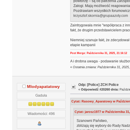
powtórzę – są od patrzenia Zarządo
Załogi. Mają możliwość reagowania
Pozdrawiam wszystkich forumowiczów
krzysztof.skornia@grupaazoty.com
Zaintrygowała mnie "współpraca z in
fakt, że drugim przedstawicielem pra
Niemniej szanuje fakt, że zdecydował
etapie kampanii
Post Merge: Października 31, 2025, 21:16:12
A i drobna uwaga - podawanie służbow
«
Ostatnia zmiana: Października 31, 202
Odp: [Police] ZCH Police
Mlodyapatatowy
«
Odpowiedź #20260 dnia:
Paździe
Gaduła
Cytat: Rasowy_Aparatowy w Październi
Cytat: jarosz1977 w Października 31,
Wiadomości: 496
Szanowni Państwo,
zbliżają się wybory do Rady Nadz