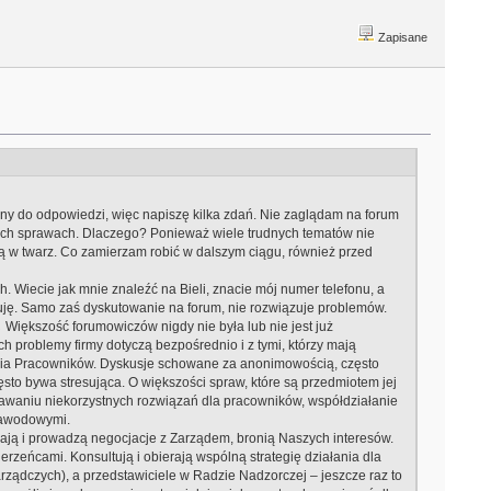
Zapisane
ny do odpowiedzi, więc napiszę kilka zdań. Nie zaglądam na forum
wych sprawach. Dlaczego? Ponieważ wiele trudnych tematów nie
zą w twarz. Co zamierzam robić w dalszym ciągu, również przed
 Wiecie jak mnie znaleźć na Bieli, znacie mój numer telefonu, a
kuję. Samo zaś dyskutowanie na forum, nie rozwiązuje problemów.
…
Większość forumowiczów nigdy nie była lub nie jest już
h problemy firmy dotyczą bezpośrednio i z tymi, którzy mają
ania Pracowników. Dyskusje schowane za anonimowością, często
sto bywa stresująca. O większości spraw, które są przedmiotem jej
tawaniu niekorzystnych rozwiązań dla pracowników, współdziałanie
 zawodowymi.
wiają i prowadzą negocjacje z Zarządem, bronią Naszych interesów.
rzeńcami. Konsultują i obierają wspólną strategię działania dla
rządczych), a przedstawiciele w Radzie Nadzorczej – jeszcze raz to