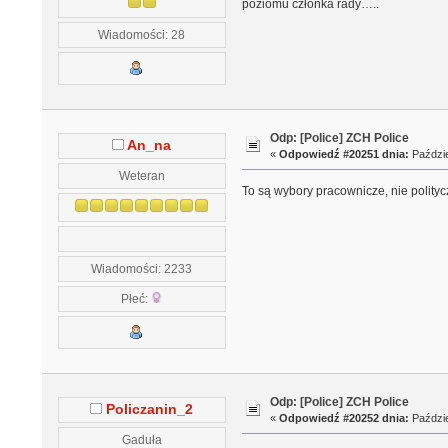
poziomu członka rady…..
Wiadomości: 28
Odp: [Police] ZCH Police
An_na
«
Odpowiedź #20251 dnia:
Paździe
Weteran
To są wybory pracownicze, nie polityc
Wiadomości: 2233
Płeć:
Odp: [Police] ZCH Police
Policzanin_2
«
Odpowiedź #20252 dnia:
Paździe
Gaduła