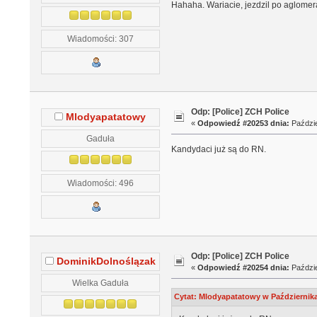
Hahaha. Wariacie, jezdzil po aglomera
Wiadomości: 307
Odp: [Police] ZCH Police
Mlodyapatatowy
«
Odpowiedź #20253 dnia:
Paździe
Gaduła
Kandydaci już są do RN.
Wiadomości: 496
Odp: [Police] ZCH Police
DominikDolnoślązak
«
Odpowiedź #20254 dnia:
Paździe
Wielka Gaduła
Cytat: Mlodyapatatowy w Października 