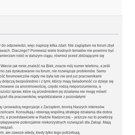
 do odpowiedzi, więc napiszę kilka zdań. Nie zaglądam na forum zbyt
prawach. Dlaczego? Ponieważ wiele trudnych tematów nie powinno być
zamierzam robić w dalszym ciągu, również przed zbliżającymi się
ecie jak mnie znaleźć na Bieli, znacie mój numer telefonu, a jeśli
Samo zaś dyskutowanie na forum, nie rozwiązuje problemów. Samo
ść forumowiczów nigdy nie była lub nie jest już pracownikami
 dotyczą bezpośrednio i z tymi, którzy mają świadomość co dzieje się
schowane za anonimowością, często rodzą nieporozumienia, a
kszości spraw, które są przedmiotem jej działania nie mogę mówić
iązań dla pracowników, współdziałanie z pozostałymi
ają i prowadzą negocjacje z Zarządem, bronią Naszych interesów.
eńcami. Konsultują i obierają wspólną strategię działania dla dobra
h), a przedstawiciele w Radzie Nadzorczej – jeszcze raz to powtórzę
wyłapywanie potencjalnie niekorzystnych rozwiązań dla Załogi. Mają
związań.
, ale zawsze wtedy, kiedy tylko tego potrzebują.