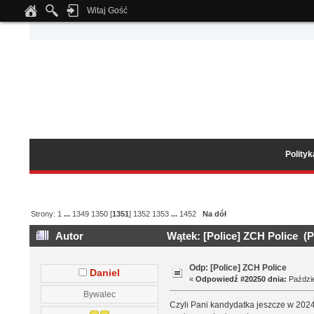
Witaj Gość
Notice
: Undefined index: tapatalk_body_hook in
/home/klient.dhosting.pl/wipmed
Polity
Strony:
1
...
1349
1350
[
1351
]
1352
1353
...
1452
Na dół
Autor
Wątek: [Police] ZCH Police (P
Odp: [Police] ZCH Police
Daniel
«
Odpowiedź #20250 dnia:
Paździe
Bywalec
Czyli Pani kandydatka jeszcze w 2024