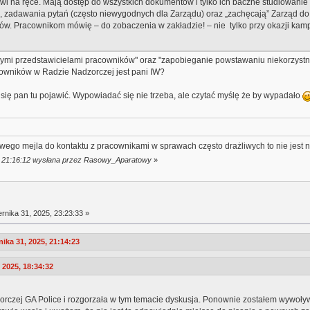
wi na ręce. Mają dostęp do wszystkich dokumentów i tylko ich baczne studiowanie
, zadawania pytań (często niewygodnych dla Zarządu) oraz „zachęcają” Zarząd do
. Pracownikom mówię – do zobaczenia w zakładzie! – nie tylko przy okazji kampan
nymi przedstawicielami pracowników" oraz "zapobieganie powstawaniu niekorzystny
cowników w Radzie Nadzorczej jest pani IW?
 się pan tu pojawić. Wypowiadać się nie trzeba, ale czytać myślę że by wypadało
ego mejla do kontaktu z pracownikami w sprawach często drażliwych to nie jest 
5, 21:16:12 wysłana przez Rasowy_Aparatowy
»
rnika 31, 2025, 23:23:33 »
ka 31, 2025, 21:14:23
 2025, 18:34:32
orczej GA Police i rozgorzała w tym temacie dyskusja. Ponownie zostałem wywoły