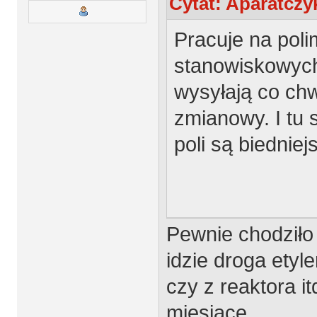
Cytat: Aparatczy
Pracuje na pol
stanowiskowych
wysyłają co chw
zmianowy. I tu 
poli są biedniej
Pewnie chodziło 
idzie droga etyl
czy z reaktora it
miesiące