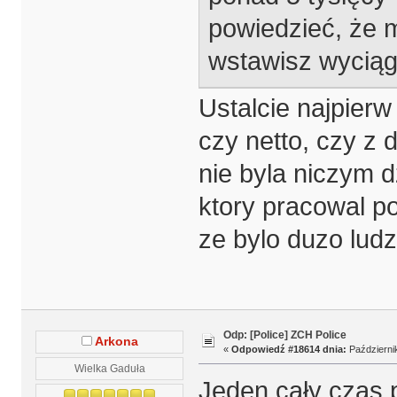
powiedzieć, że 
wstawisz wycią
Ustalcie najpierw 
czy netto, czy z
nie byla niczym d
ktory pracowal po
ze bylo duzo lud
Odp: [Police] ZCH Police
Arkona
«
Odpowiedź #18614 dnia:
Październik
Wielka Gaduła
Jeden cały czas pi