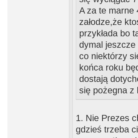
A za te marne 4
załodze,że ktoś
przykłada bo t
dymal jeszcze 
co niektórzy s
końca roku będ
dostają dotyc
się pożegna z 
1. Nie Prezes ch
gdzieś trzeba c