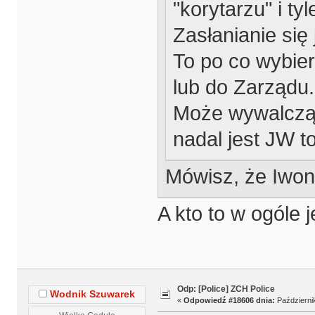
"korytarzu" i tyl
Zasłanianie się
To po co wybie
lub do Zarządu.
Może wywalczą d
nadal jest JW 
Mówisz, że Iwon
A kto to w ogóle j
Odp: [Police] ZCH Police
Wodnik Szuwarek
«
Odpowiedź #18606 dnia:
Październik