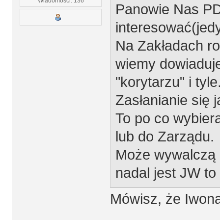
Wiadomości: 136
Panowie Nas PD
interesować(jedy
Na Zakładach rob
wiemy dowiaduje
"korytarzu" i tyle
Zasłanianie się 
To po co wybier
lub do Zarządu.
Może wywalczą dl
nadal jest JW t
Mówisz, że Iwona