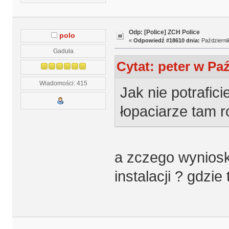
Odp: [Police] ZCH Police
polo
«
Odpowiedź #18610 dnia:
Październik
Gaduła
Cytat: peter w Paź
Wiadomości: 415
Jak nie potrafici
łopaciarze tam r
a zczego wyniosk
instalacji ? gdzie