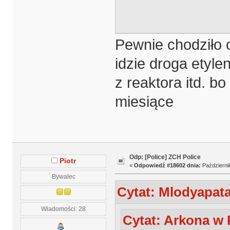
Pewnie chodziło 
idzie droga etyle
z reaktora itd. bo
miesiące
Odp: [Police] ZCH Police
Piotr
«
Odpowiedź #18602 dnia:
Październik
Bywalec
Cytat: Mlodyapata
Wiadomości: 28
Cytat: Arkona w 