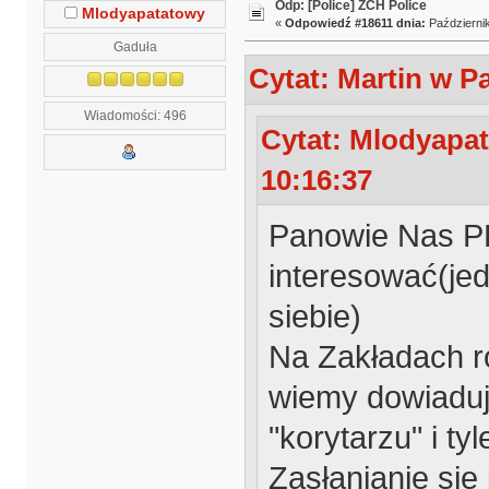
Odp: [Police] ZCH Police
Mlodyapatatowy
«
Odpowiedź #18611 dnia:
Październik
Gaduła
Cytat: Martin w Pa
Wiadomości: 496
Cytat: Mlodyapat
10:16:37
Panowie Nas P
interesować(jed
siebie)
Na Zakładach ro
wiemy dowiaduje
"korytarzu" i tyl
Zasłanianie się