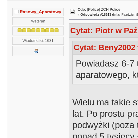
Odp: [Police] ZCH Police
Rasowy_Aparatowy
«
Odpowiedź #18613 dnia:
Październik
Weteran
Cytat: Piotr w Paź
Wiadomości: 1631
Cytat: Beny2002 
Powiadasz 6-7 
aparatowego, kt
Wielu ma takie s
lat. Po prostu pr
podwyżki (poza 
ponad 5 tysięcy