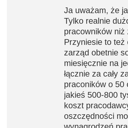
Ja uważam, że ja
Tylko realnie duż
pracowników niż 
Przyniesie to też
zarząd obetnie so
miesięcznie na je
łącznie za cały z
praconików o 50 
jakieś 500-800 t
koszt pracodawcy
oszczędności mo
wynagrodzeń prac