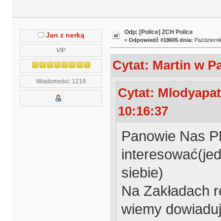
Odp: [Police] ZCH Police
Jan z nerką
«
Odpowiedź #18605 dnia:
Październik
VIP
Cytat: Martin w Pa
Wiadomości: 1219
Cytat: Mlodyapat
10:16:37
Panowie Nas P
interesować(jed
siebie)
Na Zakładach ro
wiemy dowiaduje