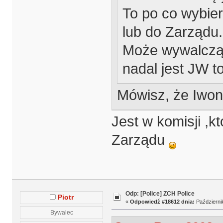
To po co wybie
lub do Zarządu.
Może wywalczą d
nadal jest JW 
Mówisz, że Iwon
Jest w komisji ,k
Zarządu
Odp: [Police] ZCH Police
Piotr
«
Odpowiedź #18612 dnia:
Październik
Bywalec