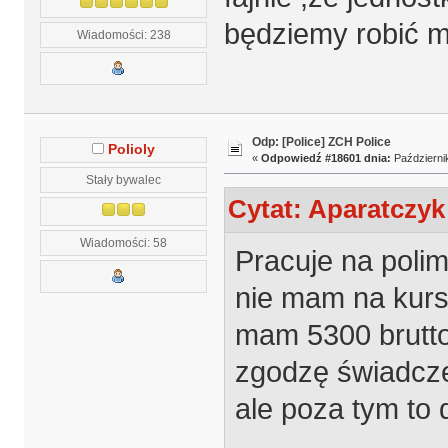
będziemy robić 
Wiadomości: 238
Odp: [Police] ZCH Police
Polioly
«
Odpowiedź #18601 dnia:
Październik
Stały bywalec
Cytat: Aparatczyk
Wiadomości: 58
Pracuje na poli
nie mam na kursy
mam 5300 brutto 
zgodzę świadczen
ale poza tym to d