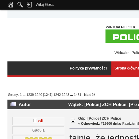
Witaj Gość
Notice
: Undefined index: tapatalk_body_hook in
/home/klient.dhosting.pl/wipmed
Wirtualne Poli
Polityka prywatności
Strona główn
Strony:
1
...
1239
1240
[
1241
]
1242
1243
...
1451
Na dół
Autor
Wątek: [Police] ZCH Police (Prz
Odp: [Police] ZCH Police
oli
«
Odpowiedź #18600 dnia:
Październik
Gaduła
fajnie ,że jednos