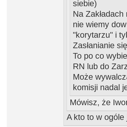
siebie)
Na Zakładach r
nie wiemy dowi
"korytarzu" i ty
Zasłanianie si
To po co wybie
RN lub do Zar
Może wywalczą 
komisji nadal 
Mówisz, że Iwo
A kto to w ogóle 