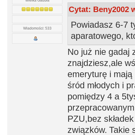
Wielka Gaduła
Cytat: Beny2002 w
Powiadasz 6-7 t
Wiadomości: 533
aparatowego, któ
No już nie gadaj 
znajdziesz,ale w
emeryturę i mają 
śród młodych i pr
pomiędzy 4 a 5ty
przepracowanym 
PZU,bez składek 
związków. Takie są