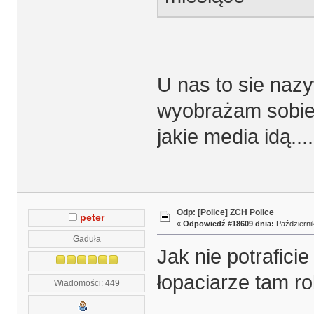
U nas to sie nazy
wyobrażam sobie 
jakie media idą...
Odp: [Police] ZCH Police
peter
«
Odpowiedź #18609 dnia:
Październik
Gaduła
Jak nie potrafici
łopaciarze tam ro
Wiadomości: 449