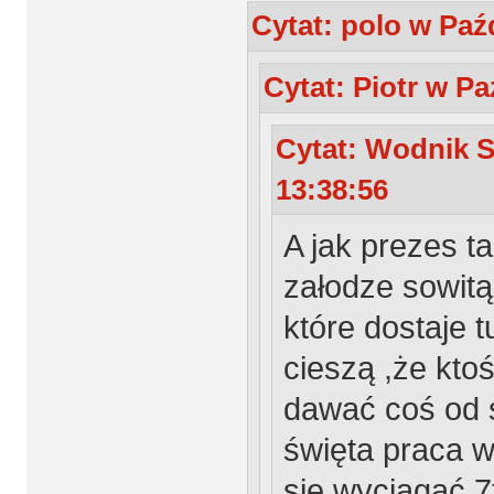
Cytat: polo w Paźd
Cytat: Piotr w Pa
Cytat: Wodnik S
13:38:56
A jak prezes t
załodze sowitą 
które dostaje 
cieszą ,że kto
dawać coś od 
święta praca w
się wyciągać 7