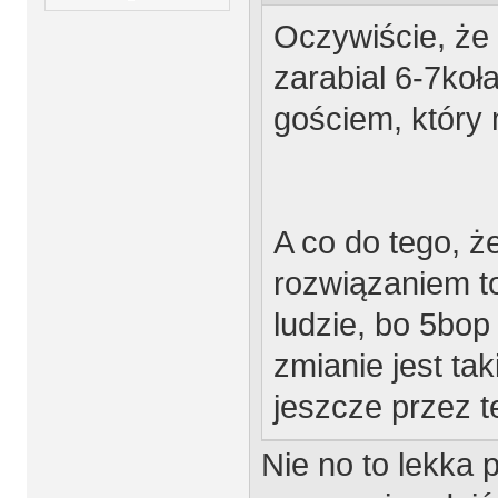
Oczywiście, że 
zarabial 6-7koł
gościem, który 
A co do tego, ż
rozwiązaniem to
ludzie, bo 5bop
zmianie jest tak
jeszcze przez t
Nie no to lekka 