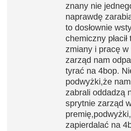
znany nie jednego
naprawdę zarabia
to dosłownie wsty
chemiczny płacił
zmiany i pracę w 
zarząd nam odpali
tyrać na 4bop. Ni
podwyżki,że nam 
zabrali oddadzą n
sprytnie zarząd w
premię,podwyżki
zapierdalać na 4b