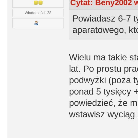
Cytat: Beny2002 w
Wiadomości: 28
Powiadasz 6-7 t
aparatowego, któ
Wielu ma takie st
lat. Po prostu pra
podwyżki (poza t
ponad 5 tysięcy 
powiedzieć, że m
wstawisz wyciąg