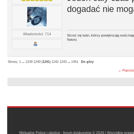
dogadać nie mogą
Wiadomości: 714
Strzeż się ludzi, którzy powiększają swój m
Natury.
Strony:
1
...
1239
1240
[
1241
]
1242
1243
...
1451
Do góry
← Poprzed
Wirtualne Police i okolice - forum dyskusyjne © 2026 | Wszystkie praw