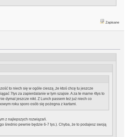
Zapisane
szość to niech się w ogóle cieszą ,że ktoś chcę tu jeszcze
gać 7tys za zapierdalanie w tym szajsie. A za te marne 4tys to
 nie dymal jeszcze nikt. Z Lunch passem też już niech co
 nowym roku sporo osób się pożegna z kartami.
dnym z najlepszych rozwiązań.
ego średnio pewnie będzie 6-7 tys.). Chyba, że to podajesz swoją