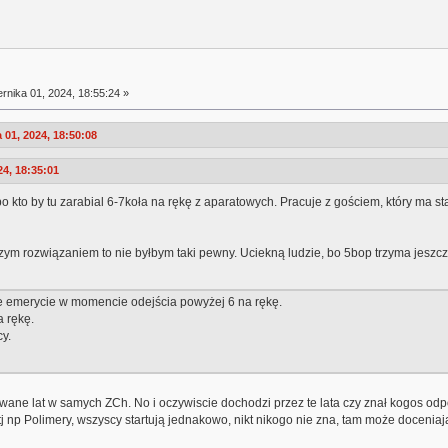
rnika 01, 2024, 18:55:24 »
01, 2024, 18:50:08
24, 18:35:01
bo kto by tu zarabial 6-7koła na rękę z aparatowych. Pracuje z gościem, który ma sta
szym rozwiązaniem to nie byłbym taki pewny. Uciekną ludzie, bo 5bop trzyma jeszcze,
ie emerycie w momencie odejścia powyżej 6 na rękę.
a rękę.
cy.
ane lat w samych ZCh. No i oczywiscie dochodzi przez te lata czy znał kogos odpow
 np Polimery, wszyscy startują jednakowo, nikt nikogo nie zna, tam może doceniają ty