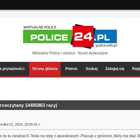
ia2/forum/Sources/Load.php(2501) : eval()'d code
on line
199
Wirtualne Police i okolice - forum dyskusyjne
ka prywatności
Strona główna
Pomoc
Szukaj
Zaloguj się
Reje
rzeczytany 14405863 razy)
rnika 01, 2024, 18:35:01 »
to by tu zarabial 6-7koła na rękę z aparatowych. Pracuje z gościem, który ma staż 30