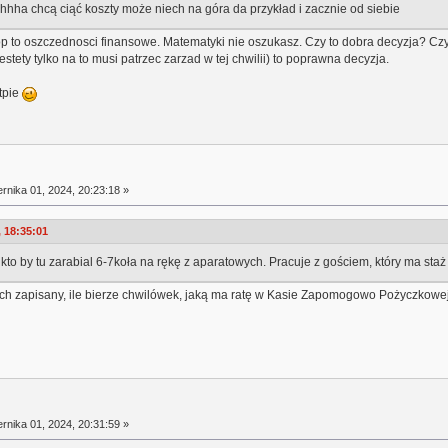
buhhha chcą ciąć koszty może niech na góra da przykład i zacznie od siebie
op to oszczednosci finansowe. Matematyki nie oszukasz. Czy to dobra decyzja? Czy
ety tylko na to musi patrzec zarzad w tej chwilii) to poprawna decyzja.
tpie
rnika 01, 2024, 20:23:18 »
, 18:35:01
 kto by tu zarabial 6-7koła na rękę z aparatowych. Pracuje z gościem, który ma staż 
ach zapisany, ile bierze chwilówek, jaką ma ratę w Kasie Zapomogowo Pożyczkowej i
rnika 01, 2024, 20:31:59 »