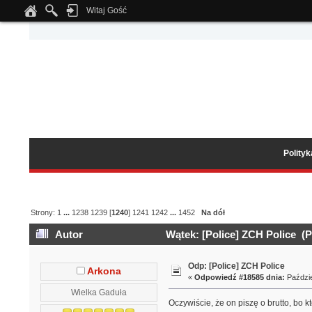
Witaj Gość
Notice
: Undefined index: tapatalk_body_hook in
/home/klient.dhosting.pl/wipmed
Polity
Strony:
1
...
1238
1239
[
1240
]
1241
1242
...
1452
Na dół
Autor
Wątek: [Police] ZCH Police (P
Odp: [Police] ZCH Police
Arkona
«
Odpowiedź #18585 dnia:
Paździe
Wielka Gaduła
Oczywiście, że on piszę o brutto, bo k