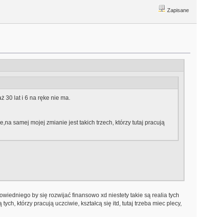
Zapisane
ż 30 lat i 6 na ręke nie ma.
na samej mojej zmianie jest takich trzech, którzy tutaj pracują
iedniego by się rozwijać finansowo xd niestety takie są realia tych
ch, którzy pracują uczciwie, kształcą się itd, tutaj trzeba miec plecy,