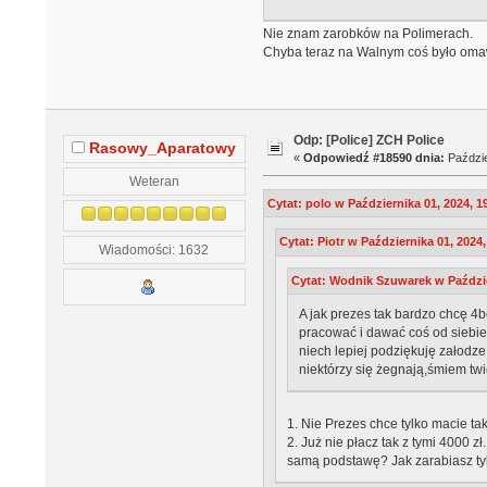
Nie znam zarobków na Polimerach.
Chyba teraz na Walnym coś było omaw
Odp: [Police] ZCH Police
Rasowy_Aparatowy
«
Odpowiedź #18590 dnia:
Paździe
Weteran
Cytat: polo w Października 01, 2024, 1
Cytat: Piotr w Października 01, 2024,
Wiadomości: 1632
Cytat: Wodnik Szuwarek w Paździe
A jak prezes tak bardzo chcę 4bo
pracować i dawać coś od siebie.
niech lepiej podziękuję załodze,
niektórzy się żegnają,śmiem tw
1. Nie Prezes chce tylko macie tak
2. Już nie płacz tak z tymi 4000 
samą podstawę? Jak zarabiasz tylko