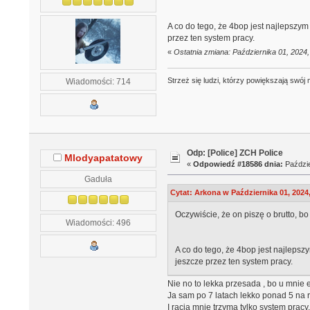
A co do tego, że 4bop jest najlepszym
przez ten system pracy.
«
Ostatnia zmiana: Października 01, 2024
Strzeż się ludzi, którzy powiększają swó
Wiadomości: 714
Odp: [Police] ZCH Police
Mlodyapatatowy
«
Odpowiedź #18586 dnia:
Paździe
Gaduła
Cytat: Arkona w Października 01, 2024
Oczywiście, że on piszę o brutto, bo
Wiadomości: 496
A co do tego, że 4bop jest najlepsz
jeszcze przez ten system pracy.
Nie no to lekka przesada , bo u mnie
Ja sam po 7 latach lekko ponad 5 na 
I racja mnie trzyma tylko system pracy.