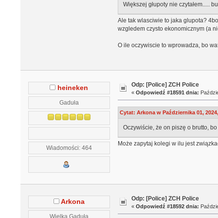
Większej głupoty nie czytałem..... 
Ale tak wlasciwie to jaka glupota? 4b
wzgledem czysto ekonomicznym (a niest
O ile oczywiscie to wprowadza, bo wa
Odp: [Police] ZCH Police
heineken
«
Odpowiedź #18591 dnia:
Paździe
Gaduła
Cytat: Arkona w Października 01, 2024
Oczywiście, że on piszę o brutto, bo
Może zapytaj kolegi w ilu jest związk
Wiadomości: 464
Odp: [Police] ZCH Police
Arkona
«
Odpowiedź #18592 dnia:
Paździe
Wielka Gaduła