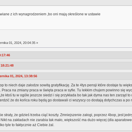
iane z ich wynagrodzeniem ,bo oni mają określone w ustawie
rnika 01, 2024, 20:04:35 »
9:17:46
 18:21:48
rnika 01, 2024, 13:38:56
p to niech daje załodze sowitą gratyfikację. Za te 4tys pensji które dostaje tu więk
 Praca na zmiany praca w święta praca w syfie. Tu lekkim chujem powinno się wycią
że ktoś tu w ogóle jeszcze siedzi i się przykłada bo tak jak dyma nas ten zarząd to
ierdzić że do końca roku będą go dostawali ci wszyscy co dostają dotychczas a po
ie straty, że gdzieś trzeba ciąć koszty. Zmniejszenie załogi, poprzez 4bop, jest je
zł. Nikt na zakładach nie zarabia tak mało, większość ma dużo więcej (dla aparatow
 tyle to faktycznie aż Ciebie żal.