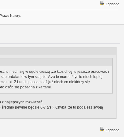
Zapisane
 Prawu Natury.
ość to niech się w ogóle cieszą ,że ktoś chcę tu jeszcze pracować i
pierdalanie w tym szajsie. A za te marne 4tys to niech lepiej
cze nikt. Z Lunch passem też już niech co niektórzy się
ro osób się pożegna z kartami.
ym z najlepszych rozwiązań.
o średnio pewnie będzie 6-7 tys.). Chyba, że to podajesz swoją
Zapisane