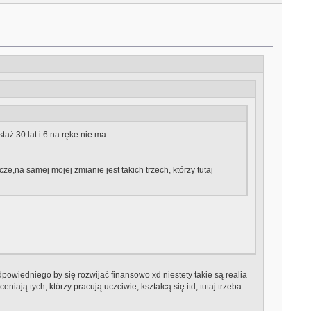
taż 30 lat i 6 na ręke nie ma.
e,na samej mojej zmianie jest takich trzech, którzy tutaj
powiedniego by się rozwijać finansowo xd niestety takie są realia
iają tych, którzy pracują uczciwie, kształcą się itd, tutaj trzeba