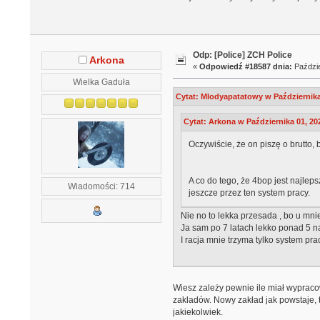
Odp: [Police] ZCH Police
Arkona
«
Odpowiedź #18587 dnia:
Paździe
Wielka Gaduła
Cytat: Mlodyapatatowy w Października 
Cytat: Arkona w Października 01, 20
Oczywiście, że on piszę o brutto, 
A co do tego, że 4bop jest najlep
Wiadomości: 714
jeszcze przez ten system pracy.
Nie no to lekka przesada , bo u mn
Ja sam po 7 latach lekko ponad 5 n
I racja mnie trzyma tylko system pra
Wiesz zależy pewnie ile miał wypracow
zakladów. Nowy zakład jak powstaje, tj
jakiekolwiek.