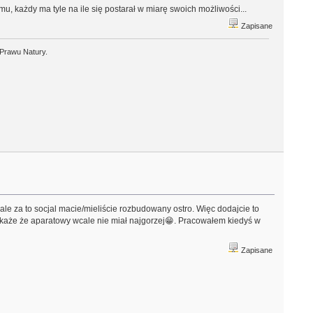
u, każdy ma tyle na ile się postarał w miarę swoich możliwości...
Zapisane
 Prawu Natury.
le za to socjal macie/mieliście rozbudowany ostro. Więc dodajcie to
 okaże że aparatowy wcale nie miał najgorzej😁. Pracowałem kiedyś w
Zapisane