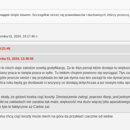
j majątek dzięki słowom. Szczególnie strzeż się prawodawców i duchownych, którzy przeczą
rnika 01, 2024, 19:17:46 »
8:21:48
ika 01, 2024, 13:38:56
to niech daje załodze sowitą gratyfikację. Za te 4tys pensji które dostaje tu większ
any praca w święta praca w syfie. Tu lekkim chujem powinno się wyciągać 7tys za za
óle jeszcze siedzi i się przykłada bo tak jak dyma nas ten zarząd to nie dymal jesz
ńca roku będą go dostawali ci wszyscy co dostają dotychczas a po nowym roku spo
 straty, że gdzieś trzeba ciąć koszty. Zmniejszenie załogi, poprzez 4bop, jest jedn
. Nikt na zakładach nie zarabia tak mało, większość ma dużo więcej (dla aparatoweg
yle to faktycznie aż Ciebie żal.
hhha chcą ciąć koszty może niech na góra da przykład i zacznie od siebie