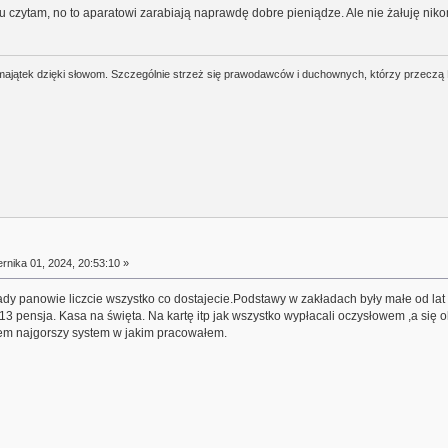
 czytam, no to aparatowi zarabiają naprawdę dobre pieniądze. Ale nie żałuję nikom
j majątek dzięki słowom. Szczególnie strzeż się prawodawców i duchownych, którzy przeczą
rnika 01, 2024, 20:53:10 »
dy panowie liczcie wszystko co dostajecie.Podstawy w zakładach były małe od lat a
13 pensja. Kasa na święta. Na kartę itp jak wszystko wypłacali oczysłowem ,a się
em najgorszy system w jakim pracowałem.