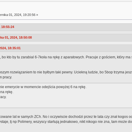
rnika 01, 2024, 19:20:56 »
, 18:55:24
a 01, 2024, 18:50:08
2024, 18:35:01
, bo kto by tu zarabial 6-7koła na rękę z aparatowych. Pracuje z gościem, który ma s
epszym rozwiązaniem to nie byłbym taki pewny. Uciekną ludzie, bo 5bop trzyma jeszcz
m pracy.
mnie emerycie w momencie odejścia powyżej 6 na rękę.
 na rękę.
racy.
owane lat w samych ZCh. No i oczywiscie dochodzi przez te lata czy znał kogos od
aje, tj np Polimery, wszyscy startują jednakowo, nikt nikogo nie zna, tam może docen