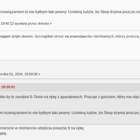
 rozwiązaniem to nie byłbym taki pewny. Uciekną ludzie, bo 5bop trzyma jeszcze,na s
, 18:40:12 wysłana przez Arkona
»
j majątek dzięki słowom. Szczególnie strzeż się prawodawców i duchownych, którzy przeczą
rnika 01, 2024, 18:50:08 »
, 18:35:01
 kto by tu zarabial 6-7koła na rękę z aparatowych. Pracuje z gościem, który ma staż 
ym rozwiązaniem to nie byłbym taki pewny. Uciekną ludzie, bo 5bop trzyma jeszcze,na
 emerycie w momencie odejścia powyżej 6 na rękę.
rękę.