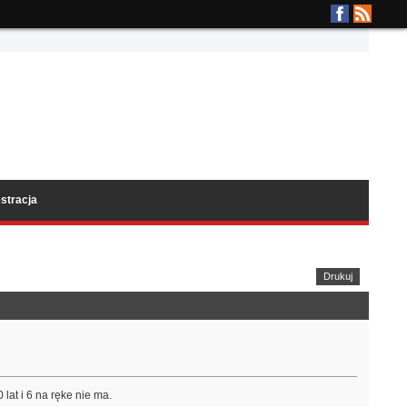
stracja
Drukuj
 lat i 6 na ręke nie ma.