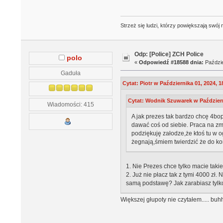
Strzeż się ludzi, którzy powiększają swó
Odp: [Police] ZCH Police
polo
«
Odpowiedź #18588 dnia:
Paździe
Gaduła
Cytat: Piotr w Października 01, 2024, 1
Cytat: Wodnik Szuwarek w Październ
Wiadomości: 415
A jak prezes tak bardzo chcę 4bop 
dawać coś od siebie. Praca na zmi
podziękuję załodze,że ktoś tu w og
żegnają,śmiem twierdzić że do ko
1. Nie Prezes chce tylko macie takie
2. Już nie płacz tak z tymi 4000 zł
samą podstawę? Jak zarabiasz tylko t
Większej głupoty nie czytałem..... bu