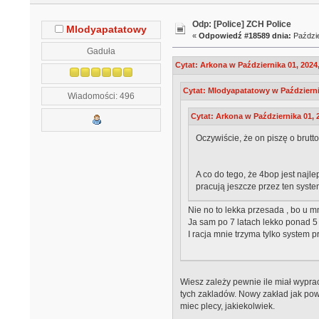
Odp: [Police] ZCH Police
Mlodyapatatowy
«
Odpowiedź #18589 dnia:
Paździe
Gaduła
Cytat: Arkona w Października 01, 2024
Cytat: Mlodyapatatowy w Październik
Wiadomości: 496
Cytat: Arkona w Października 01, 
Oczywiście, że on piszę o brutto
A co do tego, że 4bop jest najl
pracują jeszcze przez ten syste
Nie no to lekka przesada , bo u 
Ja sam po 7 latach lekko ponad 5
I racja mnie trzyma tylko system p
Wiesz zależy pewnie ile miał wyprac
tych zakladów. Nowy zakład jak powst
miec plecy, jakiekolwiek.