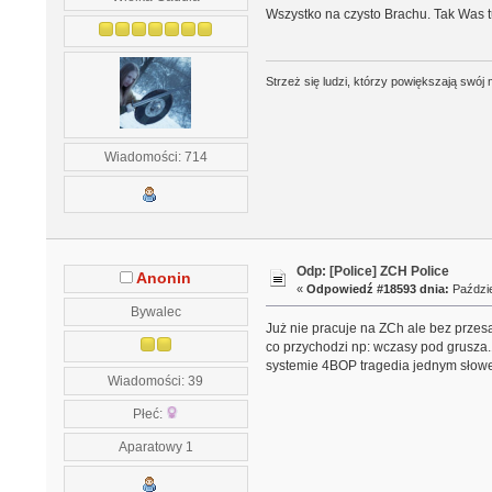
Wszystko na czysto Brachu. Tak Was tu
Strzeż się ludzi, którzy powiększają swó
Wiadomości: 714
Odp: [Police] ZCH Police
Anonin
«
Odpowiedź #18593 dnia:
Paździe
Bywalec
Już nie pracuje na ZCh ale bez przesa
co przychodzi np: wczasy pod grusza.
systemie 4BOP tragedia jednym słow
Wiadomości: 39
Płeć:
Aparatowy 1