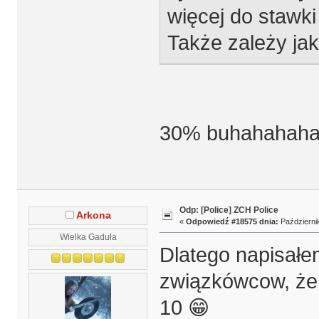
więcej do stawki
Także zależy jak
30% buhahahaha 
Odp: [Police] ZCH Police
Arkona
«
Odpowiedź #18575 dnia:
Październik
Wielka Gaduła
Dlatego napisałem
związkówcow, że 
10 😁