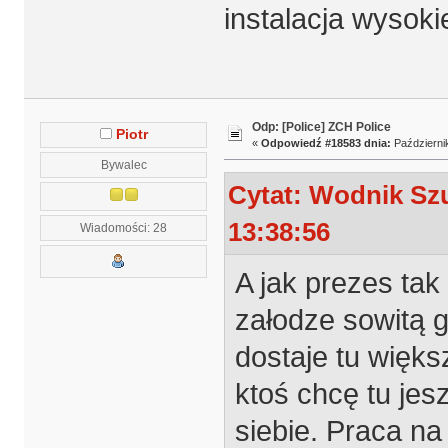
instalacja wysok
Odp: [Police] ZCH Police
Piotr
«
Odpowiedź #18583 dnia:
Październik
Bywalec
Cytat: Wodnik Szu
13:38:56
Wiadomości: 28
A jak prezes tak
załodze sowitą gr
dostaje tu więks
ktoś chcę tu je
siebie. Praca n