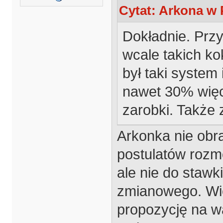
Cytat: Arkona w 
Dokładnie. Prz
wcale takich ko
był taki system 
nawet 30% więce
zarobki. Także 
Arkonka nie obra
postulatów roz
ale nie do stawk
zmianowego. Więc
propozycję na w