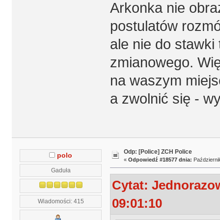
Arkonka nie obraź
postulatów rozm
ale nie do stawk
zmianowego. Więc
na waszym miejs
a zwolnić się - w
Odp: [Police] ZCH Police
polo
«
Odpowiedź #18577 dnia:
Październik
Gaduła
Cytat: Jednorazo
09:01:10
Wiadomości: 415