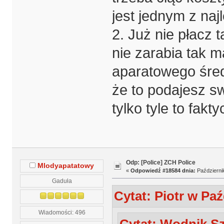
jest jednym z na
2. Już nie płacz 
nie zarabia tak m
aparatowego śred
że to podajesz s
tylko tyle to fakt
Odp: [Police] ZCH Police
Mlodyapatatowy
«
Odpowiedź #18584 dnia:
Październik
Gaduła
Cytat: Piotr w Paź
Wiadomości: 496
Cytat: Wodnik Sz