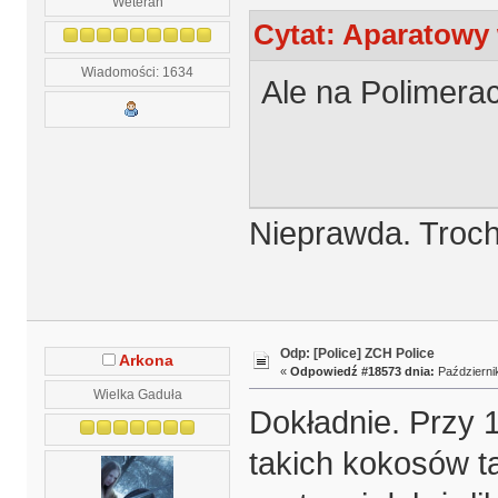
Weteran
Cytat: Aparatowy 
Wiadomości: 1634
Ale na Polimera
Nieprawda. Trochę
Odp: [Police] ZCH Police
Arkona
«
Odpowiedź #18573 dnia:
Październik
Wielka Gaduła
Dokładnie. Przy 
takich kokosów ta