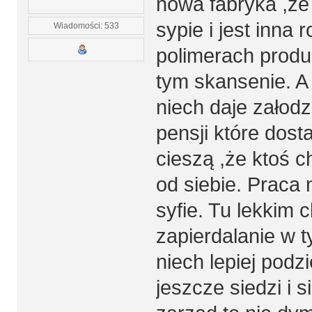
nowa fabryka ,ze
sypie i jest inna
Wiadomości: 533
polimerach produ
tym skansenie. A
niech daje załodz
pensji które dost
cieszą ,że ktoś 
od siebie. Praca
syfie. Tu lekkim
zapierdalanie w t
niech lepiej podz
jeszcze siedzi i 