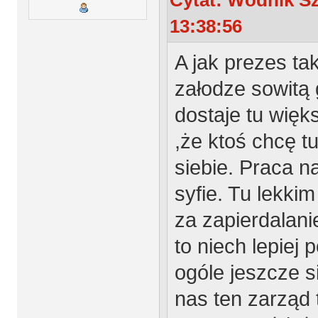
13:38:56
A jak prezes ta
załodze sowitą g
dostaje tu więk
,że ktoś chcę t
siebie. Praca n
syfie. Tu lekki
za zapierdalani
to niech lepiej 
ogóle jeszcze s
nas ten zarząd 