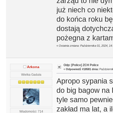
zarząd to nie dy
już niech co niek
do końca roku bę
dostają dotychcz
pożegna z kartam
«
Ostatnia zmiana: Października 01, 2024, 1
Odp: [Police] ZCH Police
Arkona
«
Odpowiedź #18581 dnia:
Październik
Wielka Gaduła
Apropo sypania s
do big bagow na 
tyle samo pewnie.
zakład ma lat, a i
Wiadomości: 714