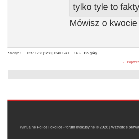
tylko tyle to fak
Mówisz o kwocie 
Strony:
1
...
1237
1238
[
1239
]
1240
1241
...
1452
Do góry
← Poprzed
Wirtualne Police i okolice - forum dyskusyjne © 2026 | Wszystkie praw