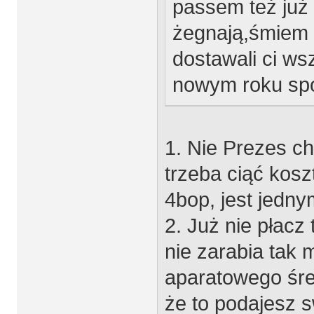
passem też już 
żegnają,śmiem 
dostawali ci ws
nowym roku spo
1. Nie Prezes ch
trzeba ciąć kosz
4bop, jest jedny
2. Już nie płacz 
nie zarabia tak 
aparatowego śre
że to podajesz 