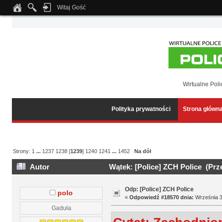
Witaj Gość
Notice
: Undefined index: tapatalk_body_hook in
/home/klient.dhosting.pl/wipmed
Wirtualne Poli
Polityka prywatności
Strona główn
Strony:
1
...
1237
1238
[
1239
]
1240
1241
...
1452
Na dół
Autor
Wątek: [Police] ZCH Police (Prz
Odp: [Police] ZCH Police
polo
«
Odpowiedź #18570 dnia:
Września 3
Gaduła