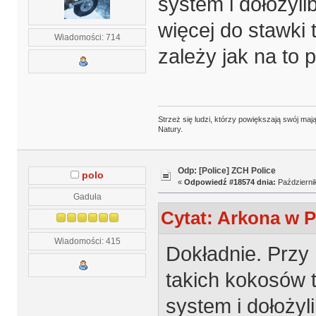
system i dołożyli
więcej do stawki 
Wiadomości: 714
zależy jak na to 
Strzeż się ludzi, którzy powiększają swój m
Natury.
Odp: [Police] ZCH Police
polo
«
Odpowiedź #18574 dnia:
Październik
Gaduła
Cytat: Arkona w P
Wiadomości: 415
Dokładnie. Przy
takich kokosów t
system i dołożyl