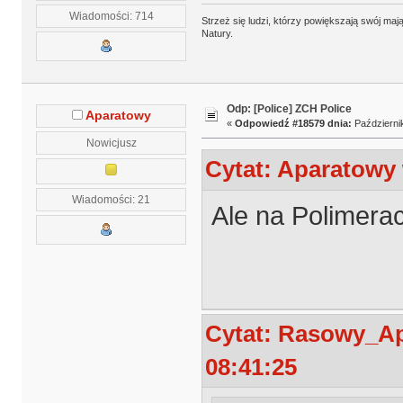
Wiadomości: 714
Strzeż się ludzi, którzy powiększają swój m
Natury.
Odp: [Police] ZCH Police
Aparatowy
«
Odpowiedź #18579 dnia:
Październik
Nowicjusz
Cytat: Aparatowy 
Wiadomości: 21
Ale na Polimera
Cytat: Rasowy_Ap
08:41:25