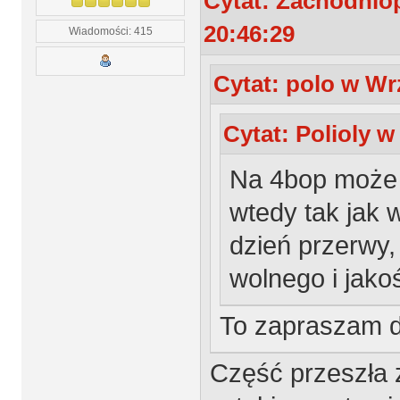
Cytat: Zachodnio
20:46:29
Wiadomości: 415
Cytat: polo w Wr
Cytat: Polioly w
Na 4bop może 
wtedy tak jak 
dzień przerwy,
wolnego i jako
To zapraszam d
Część przeszła 