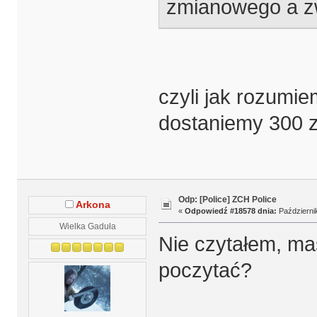
zmianowego a zwo
czyli jak rozu
dostaniemy 300 z
Odp: [Police] ZCH Police
Arkona
«
Odpowiedź #18578 dnia:
Październik
Wielka Gaduła
Nie czytałem, ma
poczytać?