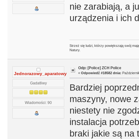
nie zarabiają, a j
urządzenia i ich 
Strzeż się ludzi, którzy powiększają swój m
Natury.
Odp: [Police] ZCH Police
«
Odpowiedź #18582 dnia:
Październik
Jednorazowy_aparatowy
Gadatliwy
Bardziej poprzedn
maszyny, nowe zaw
Wiadomości: 90
niestety nie zgo
instalacja potrze
braki jakie są na 