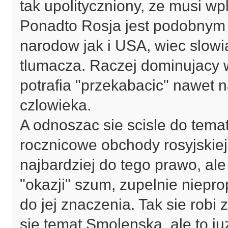
tak upolityczniony, ze musi w
Ponadto Rosja jest podobnym 
narodow jak i USA, wiec slowi
tlumacza. Raczej dominujacy 
potrafia "przekabacic" nawet
czlowieka.
A odnoszac sie scisle do temat
rocznicowe obchody rosyjskiej
najbardziej do tego prawo, ale
"okazji" szum, zupelnie niepro
do jej znaczenia. Tak sie robi
sie temat Smolenska, ale to ju