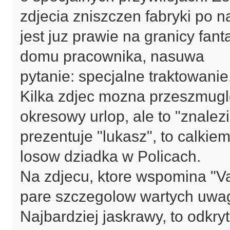
zdjecia zniszczen fabryki po n
jest juz prawie na granicy fant
domu pracownika, nasuwa
pytanie: specjalne traktowanie
Kilka zdjec mozna przeszmugl
okresowy urlop, ale to "znalezi
prezentuje "lukasz", to calkie
losow dziadka w Policach.
Na zdjecu, ktore wspomina "Val
pare szczegolow wartych uwag
Najbardziej jaskrawy, to odkry