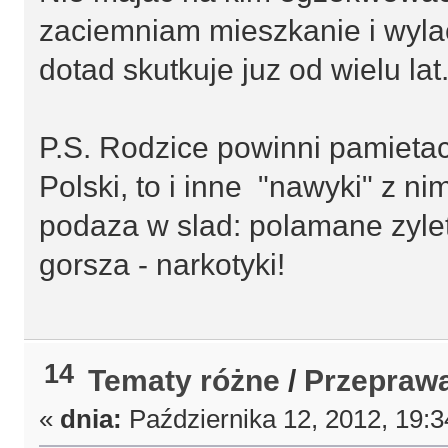
zaciemniam mieszkanie i wyla
dotad skutkuje juz od wielu lat
P.S. Rodzice powinni pamietac,
Polski, to i inne "nawyki" z n
podaza w slad: polamane zylet
gorsza - narkotyki!
14
Tematy różne
/
Przeprawa
«
dnia:
Października 12, 2012, 19: