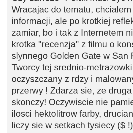
Wracajac do tematu, chcialem
informacji, ale po krotkiej refl
zamiar, bo i tak z Internetem 
krotka "recenzja" z filmu o kon
slynnego Golden Gate w San F
Tworcy tej srednio-metrazowki t
oczyszczany z rdzy i malowan
przerwy ! Zdarza sie, ze drug
skonczy! Oczywiscie nie pami
ilosci hektolitrow farby, drucia
liczy sie w setkach tysiecy ($ !)