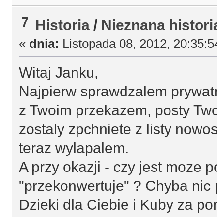
7
Historia
/
Nieznana histori
«
dnia:
Listopada 08, 2012, 20:35:5
Witaj Janku,
Najpierw sprawdzalem prywatn
z Twoim przekazem, posty Two
zostaly zpchniete z listy nowo
teraz wylapalem.
A przy okazji - czy jest moze p
"przekonwertuje" ? Chyba ni
Dzieki dla Ciebie i Kuby za po