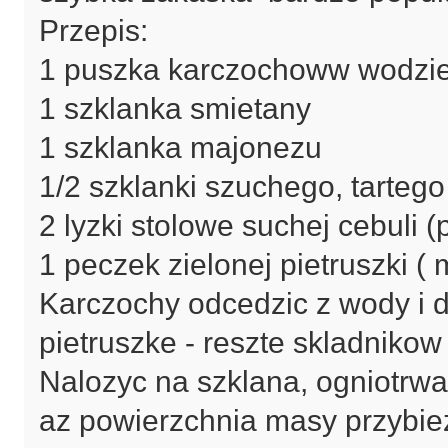
Przepis:
1 puszka karczochoww wodzie
1 szklanka smietany
1 szklanka majonezu
1/2 szklanki szuchego, tarte
2 lyzki stolowe suchej cebuli (p
1 peczek zielonej pietruszki 
Karczochy odcedzic z wody i 
pietruszke - reszte skladniko
Nalozyc na szklana, ogniotrwal
az powierzchnia masy przybiez