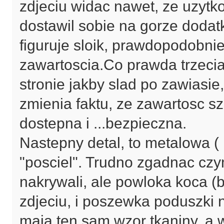
zdjeciu widac nawet, ze uzytko
dostawil sobie na gorze dodat
figuruje sloik, prawdopodobnie
zawartoscia.Co prawda trzecia
stronie jakby slad po zawiasie,
zmienia faktu, ze zawartosc sz
dostepna i ...bezpieczna.
Nastepny detal, to metalowa ( 
"posciel". Trudno zgadnac czy
nakrywali, ale powloka koca (
zdjeciu, i poszewka poduszki 
maja ten sam wzor tkaniny, a 