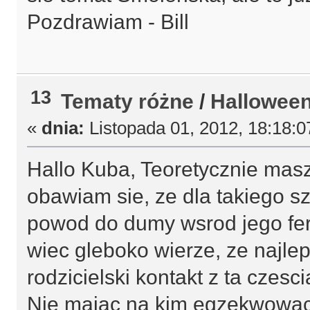
Pozdrawiam - Bill
13
Tematy różne
/
Hallowee
«
dnia:
Listopada 01, 2012, 18:18:0
Hallo Kuba, Teoretycznie masz
obawiam sie, ze dla takiego sz
powod do dumy wsrod jego fera
wiec gleboko wierze, ze najlep
rodzicielski kontakt z ta czesci
Nie majac na kim egzekwowac