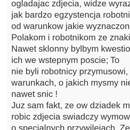
ogladajac zdjecia, widze wyra
jak bardzo egzystencja robotn
od warunkow jakie wyznaczo
Polakom i robotnikom ze znak
Nawet sklonny bylbym kwestion
ich we wstepnym poscie; To
nie byli robotnicy przymusowi,
warunkach, o jakich mysmy ni
nawet snic !
Juz sam fakt, ze ow dziadek mo
robic zdjecia swiadczy wymow
o specjalnych przywilejach. 