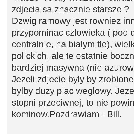
zdjecia sa znacznie starsze ?
Dzwig ramowy jest rowniez in
przypominac czlowieka ( pod 
centralnie, na bialym tle), wie
polickich, ale te ostatnie bocz
bardziej masywna (nie azurow
Jezeli zdjecie byly by zrobion
bylby duzy plac weglowy. Jezel
stopni przeciwnej, to nie pow
kominow.Pozdrawiam - Bill.