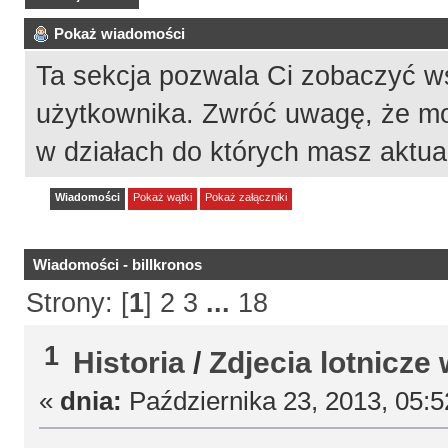
Pokaż wiadomości
Ta sekcja pozwala Ci zobaczyć w
użytkownika. Zwróć uwagę, że mo
w działach do których masz aktua
Wiadomości
Pokaż wątki
Pokaż załączniki
Wiadomości - billkronos
Strony: [
1
]
2
3
...
18
1
Historia
/
Zdjecia lotnicze 
«
dnia:
Października 23, 2013, 05: