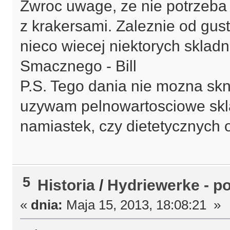
Zwroc uwage, ze nie potrzeba 
z krakersami. Zaleznie od gu
nieco wiecej niektorych sklad
Smacznego - Bill
P.S. Tego dania nie mozna sk
uzywam pelnowartosciowe skla
namiastek, czy dietetycznych 
5
Historia
/
Hydriewerke - p
«
dnia:
Maja 15, 2013, 18:08:21 »