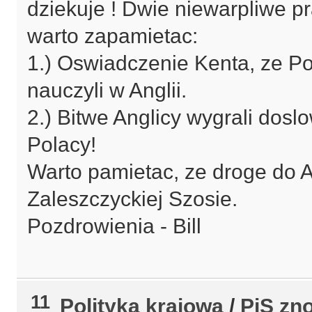
dziekuje ! Dwie niewarpliwe pra
warto zapamietac:
1.) Oswiadczenie Kenta, ze Pol
nauczyli w Anglii.
2.) Bitwe Anglicy wygrali doslo
Polacy!
Warto pamietac, ze droge do An
Zaleszczyckiej Szosie.
Pozdrowienia - Bill
11
Polityka krajowa
/
PiS zno