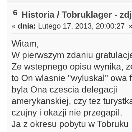
6
Historia
/
Tobruklager - zd
«
dnia:
Lutego 17, 2013, 20:00:27 
Witam,
W pierwszym zdaniu gratulacje
Ze wstepnego opisu wynika, z
to On wlasnie "wyluskal" owa f
byla Ona czescia delegacji
amerykanskiej, czy tez turyst
czujny i okazji nie przegapil.
Ja z okresu pobytu w Tobruku 