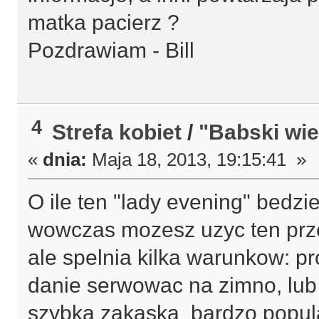
matka pacierz ?
Pozdrawiam - Bill
4
Strefa kobiet
/
"Babski wie
«
dnia:
Maja 18, 2013, 19:15:41 »
O ile ten "lady evening" bedzie
wowczas mozesz uzyc ten prze
ale spelnia kilka warunkow: p
danie serwowac na zimno, lub
szybka zakaska bardzo popula