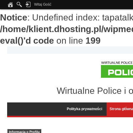
Witaj Gość
Notice
: Undefined index: tapata
/home/klient.dhosting.pl/wipme
eval()'d code
on line
199
Wirtualne Police i 
Polityka prywatności
Strona główn
Informacja o Profilu