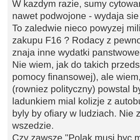
W kazdym razie, sumy cytowane
nawet podwojone - wydaja sie 
To zaledwie nieco powyzej mili
zakupu F16 ? Rodacy z pewno
znaja inne wydatki panstwowe
Nie wiem, jak do takich przed
pomocy finansowej), ale wiem,
(rowniez polityczny) powstal 
ladunkiem mial kolizje z auto
byly by ofiary w ludziach. Nie 
wszedzie.
Czy zawsze "Polak musi byc m