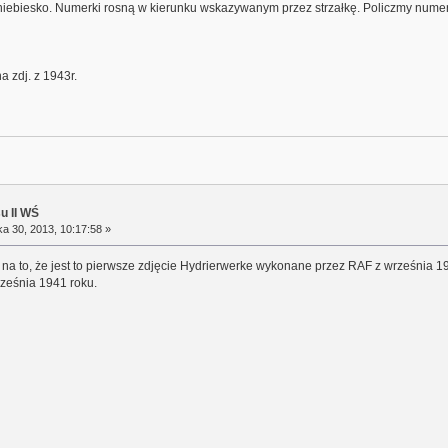
iebiesko. Numerki rosną w kierunku wskazywanym przez strzałkę. Policzmy numerki
 zdj. z 1943r.
su II WŚ
a 30, 2013, 10:17:58 »
na to, że jest to pierwsze zdjęcie Hydrierwerke wykonane przez RAF z września 
ześnia 1941 roku.