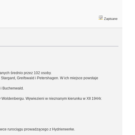
Zapisane
anych średnio przez 102 osoby.
targard, Greifswald i Petershagen. W ich miejsce powstaje
 i Buchenwald.
u w Woldenbergu. Wywiezieni w nieznanym kierunku w XII 1944r.
ńcówce rurociągu prowadzącego z Hydrierwerke.