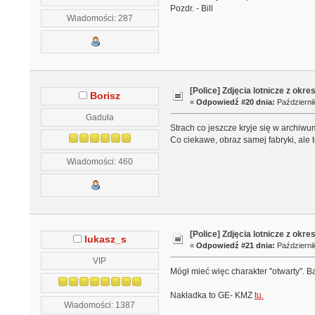
Pozdr. - Bill
Wiadomości: 287
[Police] Zdjęcia lotnicze z okre
Borisz
«
Odpowiedź #20 dnia:
Październik
Gaduła
Strach co jeszcze kryje się w archiwu
Co ciekawe, obraz samej fabryki, ale 
Wiadomości: 460
[Police] Zdjęcia lotnicze z okre
lukasz_s
«
Odpowiedź #21 dnia:
Październik
VIP
Mógł mieć więc charakter "otwarty". B
Nakładka to GE- KMZ
tu.
Wiadomości: 1387