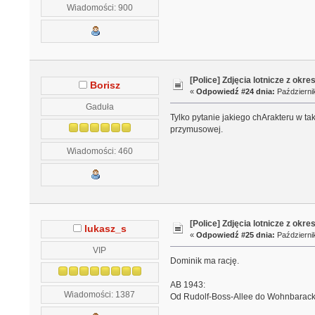
Wiadomości: 900
[Police] Zdjęcia lotnicze z okre
Borisz
«
Odpowiedź #24 dnia:
Październik
Gaduła
Tylko pytanie jakiego chArakteru w t
przymusowej.
Wiadomości: 460
[Police] Zdjęcia lotnicze z okre
lukasz_s
«
Odpowiedź #25 dnia:
Październik
VIP
Dominik ma rację.
AB 1943:
Wiadomości: 1387
Od Rudolf-Boss-Allee do Wohnbarac