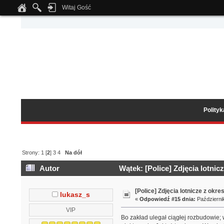
Witaj Gość
Notice
: Undefined index: tapatalk_body_hook in
/home/klient.dhosting.pl/wipmed
Polity
Strony:
1
[
2
]
3
4
Na dół
Autor
Wątek: [Police] Zdjęcia lotnic
[Police] Zdjęcia lotnicze z okre
lukasz_s
«
Odpowiedź #15 dnia:
Październik
VIP
Bo zakład ulegał ciągłej rozbudowie; 