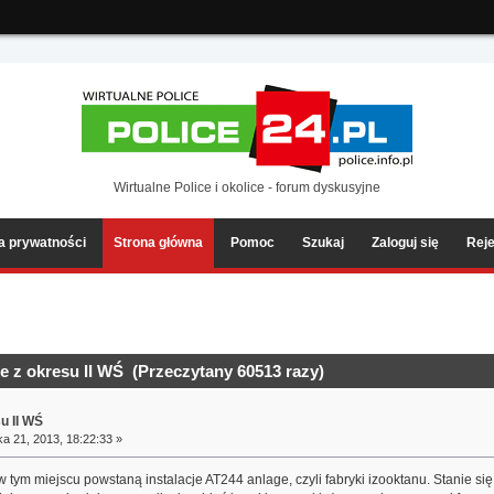
ia2/forum/Sources/Load.php(2501) : eval()'d code
on line
199
Wirtualne Police i okolice - forum dyskusyjne
ka prywatności
Strona główna
Pomoc
Szukaj
Zaloguj się
Reje
ze z okresu II WŚ (Przeczytany 60513 razy)
su II WŚ
a 21, 2013, 18:22:33 »
w tym miejscu powstaną instalacje AT244 anlage, czyli fabryki izooktanu. Stanie si