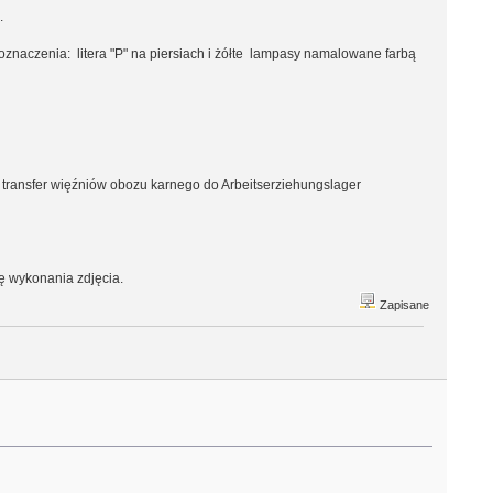
.
oznaczenia: litera "P" na piersiach i żółte lampasy namalowane farbą
transfer więźniów obozu karnego do Arbeitserziehungslager
ę wykonania zdjęcia.
Zapisane