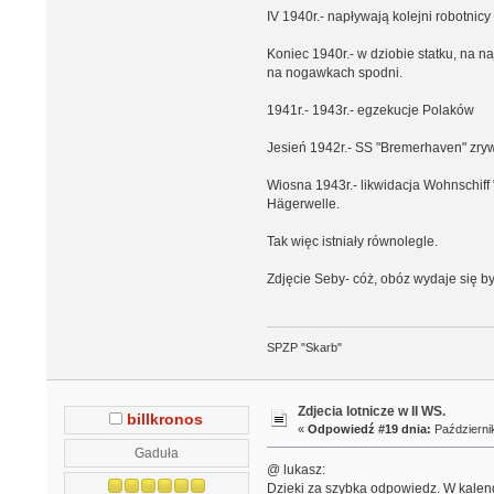
IV 1940r.- napływają kolejni robotnic
Koniec 1940r.- w dziobie statku, na 
na nogawkach spodni.
1941r.- 1943r.- egzekucje Polaków
Jesień 1942r.- SS "Bremerhaven" zryw
Wiosna 1943r.- likwidacja Wohnschif
Hägerwelle.
Tak więc istniały równolegle.
Zdjęcie Seby- cóż, obóz wydaje się b
SPZP "Skarb"
Zdjecia lotnicze w II WS.
billkronos
«
Odpowiedź #19 dnia:
Październik
Gaduła
@ lukasz:
Dzieki za szybka odpowiedz. W kalen