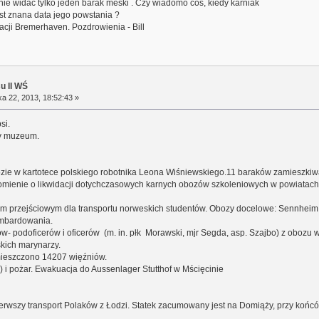
e widac tylko jeden barak meski . Czy wiadomo cos, kiedy karniak
st znana data jego powstania ?
acji Bremerhaven. Pozdrowienia - Bill
su II WŚ
a 22, 2013, 18:52:43 »
si.
y muzeum.
zie w kartotece polskiego robotnika Leona Wiśniewskiego.11 baraków zamieszkiw
omienie o likwidacji dotychczasowych karnych obozów szkoleniowych w powiatach S
ozem przejściowym dla transportu norweskich studentów. Obozy docelowe: Sennheim
ombardowania.
ńców- podoficerów i oficerów (m. in. płk Morawski, mjr Segda, asp. Szajbo) z oboz
skich marynarzy.
umieszczono 14207 więźniów.
) i pożar. Ewakuacja do Aussenlager Stutthof w Mścięcinie
 pierwszy transport Polaków z Łodzi. Statek zacumowany jest na Domiąży, przy ko