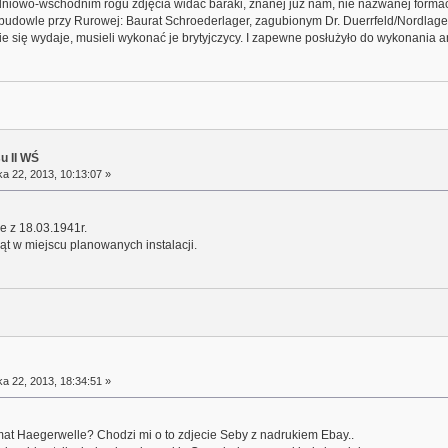
udniowo-wschodnim rogu zdjęcia widać baraki, znanej już nam, nie nazwanej formac
dowle przy Rurowej: Baurat Schroederlager, zagubionym Dr. Duerrfeld/Nordlager
ie się wydaje, musieli wykonać je brytyjczycy. I zapewne posłużyło do wykonania a
su II WŚ
a 22, 2013, 10:13:07 »
 z 18.03.1941r.
t w miejscu planowanych instalacji.
a 22, 2013, 18:34:51 »
at Haegerwelle? Chodzi mi o to zdjecie Seby z nadrukiem Ebay..