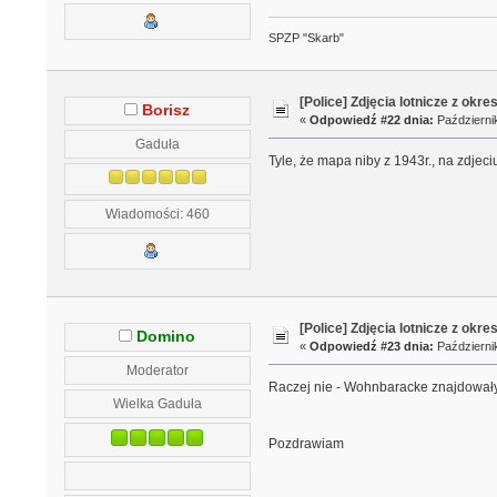
SPZP "Skarb"
[Police] Zdjęcia lotnicze z okre
Borisz
«
Odpowiedź #22 dnia:
Październik
Gaduła
Tyle, że mapa niby z 1943r., na zdje
Wiadomości: 460
[Police] Zdjęcia lotnicze z okre
Domino
«
Odpowiedź #23 dnia:
Październik
Moderator
Raczej nie - Wohnbaracke znajdowały 
Wielka Gaduła
Pozdrawiam