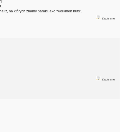
ji.
...
naliz, na których znamy baraki jako "workmen huts".
Zapisane
Zapisane