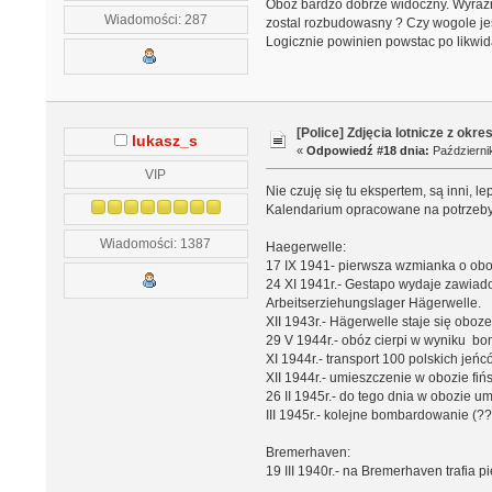
Oboz bardzo dobrze widoczny. Wyrazni
Wiadomości: 287
zostal rozbudowasny ? Czy wogole je
Logicznie powinien powstac po likwid
[Police] Zdjęcia lotnicze z okre
lukasz_s
«
Odpowiedź #18 dnia:
Październik
VIP
Nie czuję się tu ekspertem, są inni, lep
Kalendarium opracowane na potrzeb
Wiadomości: 1387
Haegerwelle:
17 IX 1941- pierwsza wzmianka o obo
24 XI 1941r.- Gestapo wydaje zawiad
Arbeitserziehungslager Hägerwelle.
XII 1943r.- Hägerwelle staje się ob
29 V 1944r.- obóz cierpi w wyniku b
XI 1944r.- transport 100 polskich je
XII 1944r.- umieszczenie w obozie fiń
26 II 1945r.- do tego dnia w obozie 
III 1945r.- kolejne bombardowanie (??
Bremerhaven:
19 III 1940r.- na Bremerhaven trafia