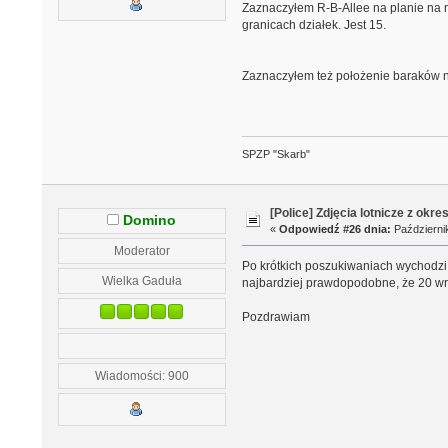
Zaznaczyłem R-B-Allee na planie na n
granicach działek. Jest 15.
Zaznaczyłem też położenie baraków na
SPZP "Skarb"
[Police] Zdjęcia lotnicze z okre
Domino
«
Odpowiedź #26 dnia:
Październik
Moderator
Po krótkich poszukiwaniach wychodzi 
Wielka Gaduła
najbardziej prawdopodobne, że 20 wr
Pozdrawiam
Wiadomości: 900