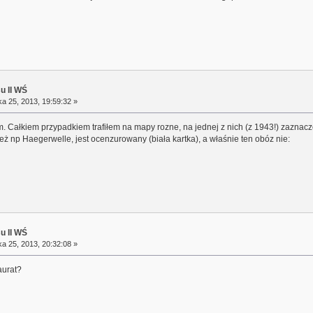
su II WŚ
a 25, 2013, 19:59:32 »
m. Całkiem przypadkiem trafiłem na mapy rozne, na jednej z nich (z 1943!) zaznacz
też np Haegerwelle, jest ocenzurowany (biała kartka), a właśnie ten obóz nie:
su II WŚ
a 25, 2013, 20:32:08 »
aurat?