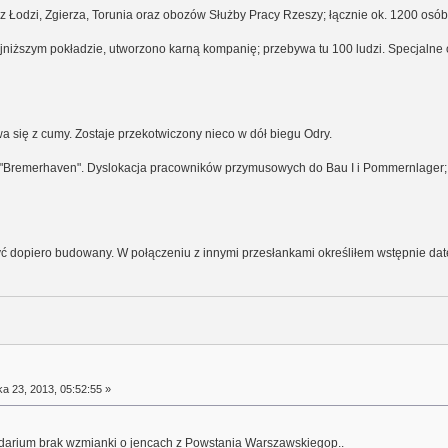
y z Łodzi, Zgierza, Torunia oraz obozów Służby Pracy Rzeszy; łącznie ok. 1200 osób
najniższym pokładzie, utworzono karną kompanię; przebywa tu 100 ludzi. Specjalne 
a się z cumy. Zostaje przekotwiczony nieco w dół biegu Odry.
f "Bremerhaven". Dyslokacja pracowników przymusowych do Bau I i Pommernlager; 
yć dopiero budowany. W połączeniu z innymi przesłankami określiłem wstępnie dat
a 23, 2013, 05:52:55 »
darium brak wzmianki o jencach z Powstania Warszawskiegop..