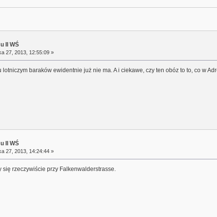
su II WŚ
a 27, 2013, 12:55:09 »
ciu lotniczym baraków ewidentnie już nie ma. A i ciekawe, czy ten obóz to to, co 
su II WŚ
a 27, 2013, 14:24:44 »
się rzeczywiście przy Falkenwalderstrasse.