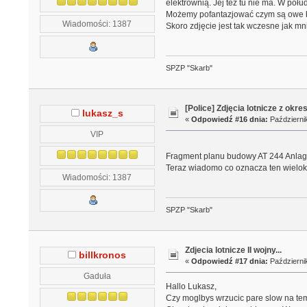
elektrownią. Jej też tu nie ma. W poł
Możemy pofantazjować czym są owe bu
Wiadomości: 1387
Skoro zdjęcie jest tak wczesne jak mn
SPZP "Skarb"
[Police] Zdjęcia lotnicze z okre
lukasz_s
«
Odpowiedź #16 dnia:
Październik
VIP
Fragment planu budowy AT 244 Anlage
Teraz wiadomo co oznacza ten wieloką
Wiadomości: 1387
SPZP "Skarb"
Zdjecia lotnicze II wojny...
billkronos
«
Odpowiedź #17 dnia:
Październik
Gaduła
Hallo Lukasz,
Czy moglbys wrzucic pare slow na tem