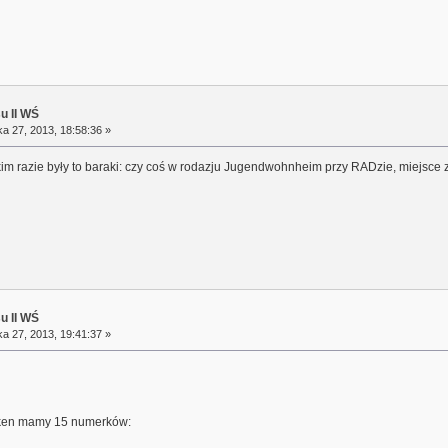
su II WŚ
a 27, 2013, 18:58:36 »
akim razie były to baraki: czy coś w rodazju Jugendwohnheim przy RADzie, miejs
su II WŚ
a 27, 2013, 19:41:37 »
ken mamy 15 numerków: