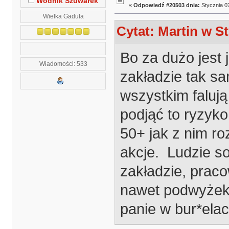
Wodnik Szuwarek
«
Odpowiedź #20503 dnia:
Stycznia 07
Wielka Gaduła
Cytat: Martin w St
Bo za dużo jest
Wiadomości: 533
zakładzie tak sa
wszystkim falują
podjąć to ryzyko
50+ jak z nim r
akcje. Ludzie so
zakładzie, praco
nawet podwyżek n
panie w bur*ela