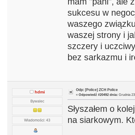
mam "pani", ale 
sukcesu w negocja
waszego związku n
waszej strony i j
szczery i uczciwy
bez sarkazmu i ir
Odp: [Police] ZCH Police
hdmi
«
Odpowiedź #20492 dnia:
Grudnia 23,
Bywalec
Słyszałem o kol
na siarkowym. Kt
Wiadomości: 43