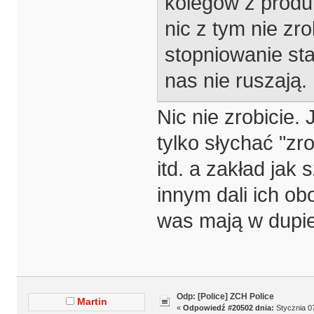
kolegów z produ
nic z tym nie zr
stopniowanie st
nas nie ruszają.
Nic nie zrobicie. 
tylko słychać "zr
itd. a zakład jak 
innym dali ich obo
was mają w dupie
Odp: [Police] ZCH Police
Martin
«
Odpowiedź #20502 dnia:
Stycznia 07