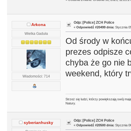
Odp: [Police] ZCH Police
Arkona
«
Odpowiedź #20499 dnia:
Stycznia 05
Wielka Gaduła
Od środy w końc
prezes odpisze 
chyba że go nie b
weekend, który tr
Wiadomości: 714
Strzeż się ludzi, którzy powiększają swój m
Natury.
Odp: [Police] ZCH Police
syberianhusky
«
Odpowiedź #20500 dnia:
Stycznia 06