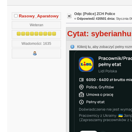
Odp: [Police] ZCH Police
Rasowy_Aparatowy
«
Odpowiedź #20501 dnia:
Stycznia 06
Weteran
Cytat: syberianhu
Wiadomości: 1635
Kliknij tu, aby zobaczyć pełny roz