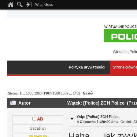
Witaj Gość
Notice
: Undefined index: tapatalk_body_hook in
/home/klient.dhosting.pl/wipmed
Wirtualne Poli
Polityka prywatności
Strona główn
Strony:
1
...
1365
1366
[
1367
]
1368
1369
...
1452
Na dół
Autor
Wątek: [Police] ZCH Police (Prz
Odp: [Police] ZCH Police
AB
«
Odpowiedź #20490 dnia:
Grudnia 23,
Gadatliwy
Haha
jak zwykl