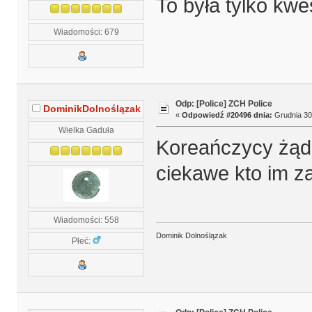
To była tylko kwe
Wiadomości: 679
Odp: [Police] ZCH Police
DominikDolnoślązak
«
Odpowiedź #20496 dnia:
Grudnia 30,
Wielka Gaduła
Koreańczycy żądaj
ciekawe kto im zap
Wiadomości: 558
Dominik Dolnoślązak
Płeć: