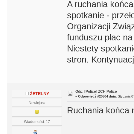
A ruchania końca
spotkanie - przeł
Organizacji Zwi
funduszu płac na
Niestety spotkani
stron. Kontynuacj
Odp: [Police] ZCH Police
ŻETELNY
«
Odpowiedź #20504 dnia:
Stycznia 07
Nowicjusz
Ruchania końca n
Wiadomości: 17