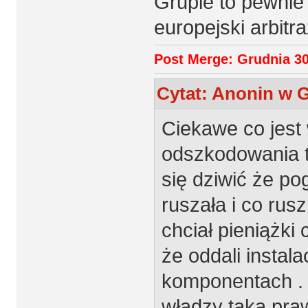
Grupie to pewnie 
europejski arbitr
Post Merge: Grudnia 30
Cytat: Anonin w G
Ciekawe co jest
odszkodowania to
się dziwić że pog
ruszała i co rus
chciał pieniążki 
że oddali instal
komponentach . 
władzy taka pra