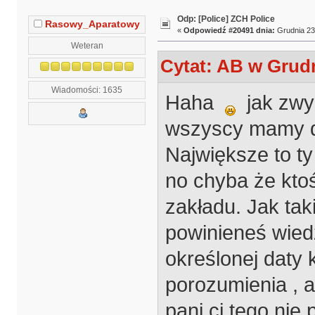
Odp: [Police] ZCH Police
Rasowy_Aparatowy
«
Odpowiedź #20491 dnia:
Grudnia 23,
Weteran
Cytat: AB w Grudn
Wiadomości: 1635
Haha
jak zwyk
wszyscy mamy du
Największe to t
no chyba że kto
zakładu. Jak tak
powinieneś wiedz
określonej daty 
porozumienia , 
pani ci tego nie