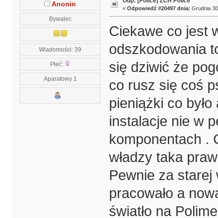
Odp: [Police] ZCH Police
Anonin
«
Odpowiedź #20497 dnia:
Grudnia 30,
Bywalec
Ciekawe co jest
odszkodowania to 
Wiadomości: 39
się dziwić że pogo
Płeć:
Aparatowy 1
co rusz się coś p
pieniążki co było
instalacje nie w 
komponentach . C
władzy taka praw
Pewnie za starej 
pracowało a nowa
światło na Polime