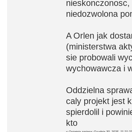
nieskonczonosc, u
niedozwolona pom
A Orlen jak dosta
(ministerstwa ak
sie probowali wy
wychowawcza i wr
Oddzielna sprawa
caly projekt jest
spierdolil i powin
kto
«
Ostatnia zmiana: Grudnia 30, 2025, 11:21