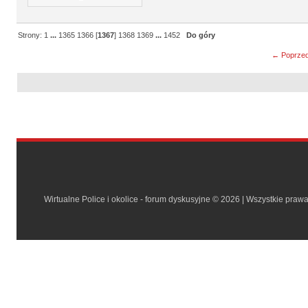
Strony:
1
...
1365
1366
[
1367
]
1368
1369
...
1452
Do góry
← Poprzed
Wirtualne Police i okolice - forum dyskusyjne © 2026 | Wszystkie praw