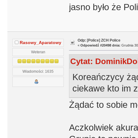
jasno było że Pol
Odp: [Police] ZCH Police
Rasowy_Aparatowy
«
Odpowiedź #20498 dnia:
Grudnia 30,
Weteran
Cytat: DominikDol
Wiadomości: 1635
Koreańczycy żąda
ciekawe kto im za
Żądać to sobie m
Aczkolwiek akurat