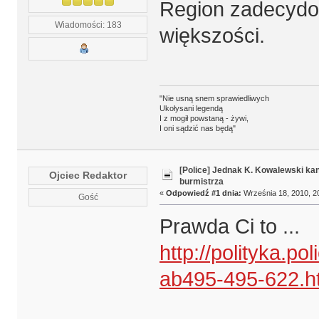
Region zadecydow
Wiadomości: 183
większości.
"Nie usną snem sprawiedliwych
Ukołysani legendą
I z mogił powstaną - żywi,
I oni sądzić nas będą"
[Police] Jednak K. Kowalewski k
Ojciec Redaktor
burmistrza
«
Odpowiedź #1 dnia:
Września 18, 2010, 2
Gość
Prawda Ci to ...
http://polityka.
ab495-495-622.h