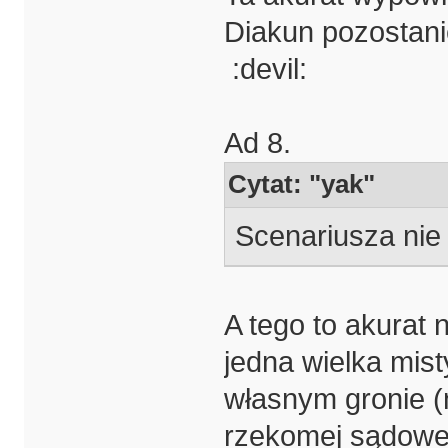
Diakun pozostani
:devil:
Ad 8.
Cytat: "yak"
Scenariusza nie 
A tego to akurat 
jedna wielka mist
własnym gronie (
rzekomej sądowej