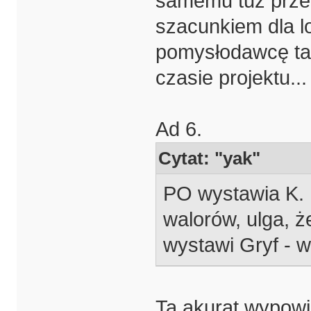
samemu tuż prze
szacunkiem dla lo
pomysłodawcę ta
czasie projektu...
Ad 6.
Cytat: "yak"
PO wystawia K. 
walorów, ulga, ż
wystawi Gryf - 
Ta akurat wypowie