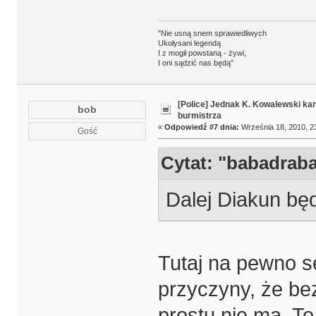
"Nie usną snem sprawiedliwych
Ukołysani legendą
I z mogił powstaną - żywi,
I oni sądzić nas będą"
[Police] Jednak K. Kowalewski k
bob
burmistrza
«
Odpowiedź #7 dnia:
Września 18, 2010, 2
Gość
Cytat: "babadrab
Dalej Diakun bę
Tutaj na pewno sen
przyczyny, że be
prostu nie ma. To