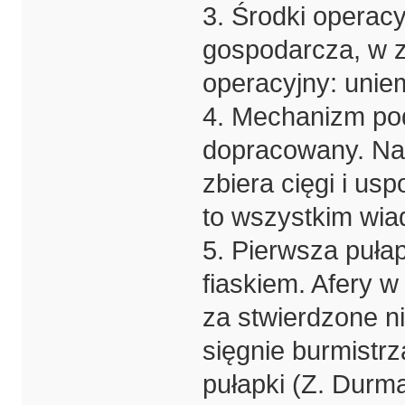
3. Środki operac
gospodarcza, w z
operacyjny: unie
4. Mechanizm po
dopracowany. Na 
zbiera cięgi i us
to wszystkim wi
5. Pierwsza puła
fiaskiem. Afery 
za stwierdzone n
sięgnie burmistrz
pułapki (Z. Durma