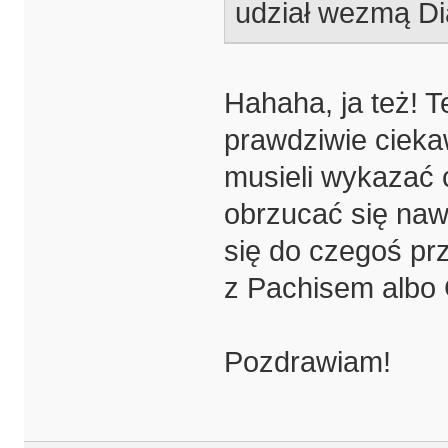
udział wezmą Dia
Hahaha, ja też! 
prawdziwie cieka
musieli wykazać 
obrzucać się naw
się do czegoś pr
z Pachisem albo 
Pozdrawiam!