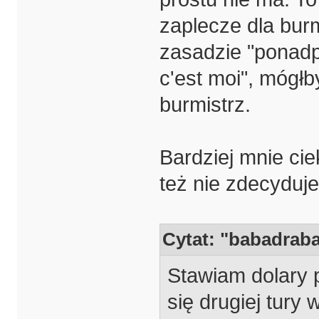
zaplecze dla burm
zasadzie "ponadpa
c'est moi", mógł
burmistrz.
Bardziej mnie ciek
też nie zdecyduj
Cytat: "babadrab
Stawiam dolary
się drugiej tury