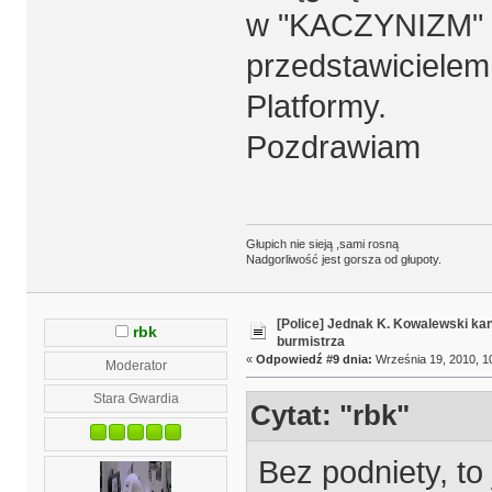
w "KACZYNIZM" i
przedstawicielem
Platformy.
Pozdrawiam
Głupich nie sieją ,sami rosną
Nadgorliwość jest gorsza od głupoty.
[Police] Jednak K. Kowalewski k
rbk
burmistrza
«
Odpowiedź #9 dnia:
Września 19, 2010, 1
Moderator
Stara Gwardia
Cytat: "rbk"
Bez podniety, to