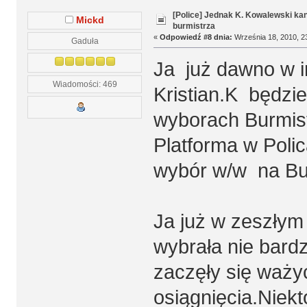
[Police] Jednak K. Kowalewski k
Mickd
burmistrza
«
Odpowiedź #8 dnia:
Września 18, 2010, 2
Gaduła
Ja już dawno w 
Wiadomości: 469
Kristian.K będzi
wyborach Burmis
Platforma w Poli
wybór w/w na Bur
Ja już w zeszłym
wybrała nie ba
zaczęły się ważyć
osiągnięcia.Niekt