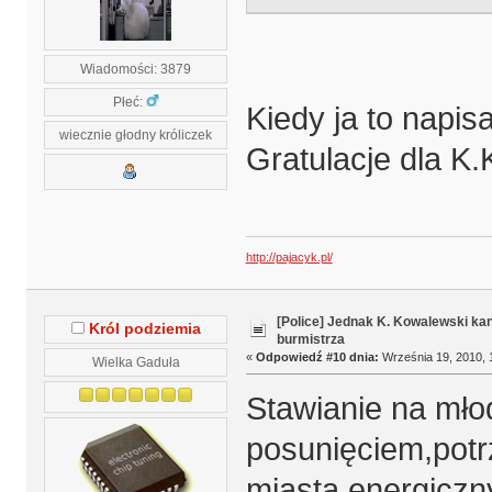
Wiadomości: 3879
Płeć:
Kiedy ja to napis
wiecznie głodny króliczek
Gratulacje dla K.
http://pajacyk.pl/
[Police] Jednak K. Kowalewski k
Król podziemia
burmistrza
«
Odpowiedź #10 dnia:
Września 19, 2010, 
Wielka Gaduła
Stawianie na mło
posunięciem,potr
miasta,energiczn