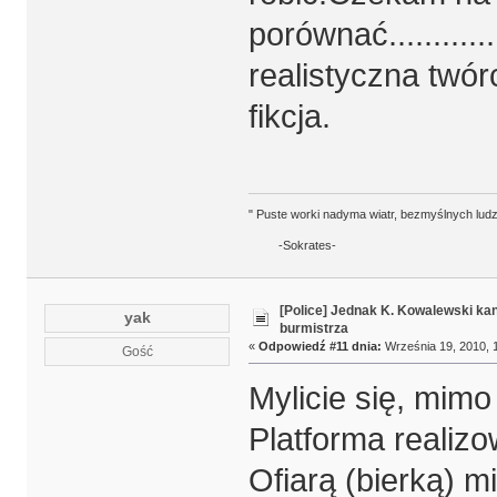
porównać............
realistyczna twórc
fikcja.
" Puste worki nadyma wiatr, bezmyślnych ludz
-Sokrates-
[Police] Jednak K. Kowalewski k
yak
burmistrza
«
Odpowiedź #11 dnia:
Września 19, 2010, 1
Gość
Mylicie się, mimo 
Platforma realiz
Ofiarą (bierką) m