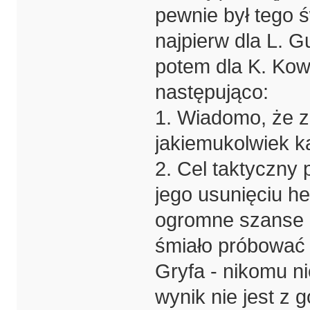
pewnie był tego 
najpierw dla L. G
potem dla K. Kow
następująco:
1. Wiadomo, że z
jakiemukolwiek k
2. Cel taktyczny
jego usunięciu h
ogromne szanse (
śmiało próbować
Gryfa - nikomu n
wynik nie jest z 