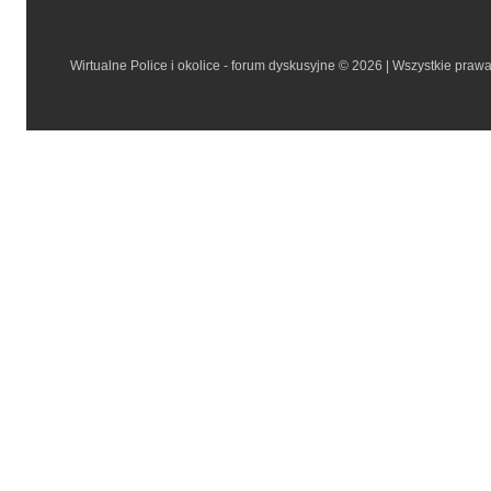
Wirtualne Police i okolice - forum dyskusyjne © 2026 | Wszystkie praw