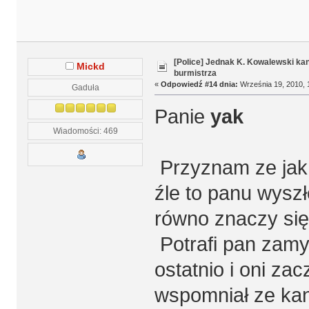
[Police] Jednak K. Kowalewski k
Mickd
burmistrza
«
Odpowiedź #14 dnia:
Września 19, 2010, 
Gaduła
Panie
yak
Wiadomości: 469
Przyznam ze jak 
źle to panu wysz
równo znaczy si
Potrafi pan zamy
ostatnio i oni za
wspomniał ze kan