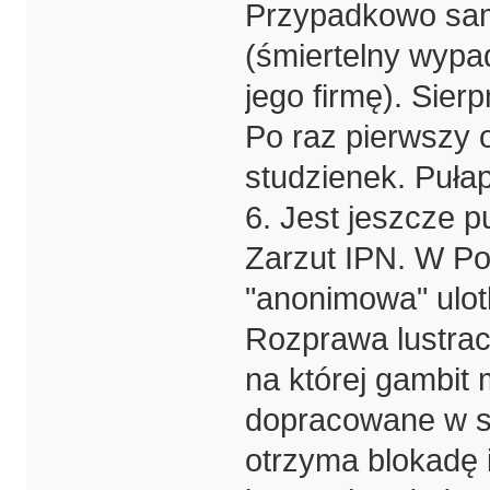
Przypadkowo sam
(śmiertelny wypa
jego firmę). Sier
Po raz pierwszy o
studzienek. Pułap
6. Jest jeszcze p
Zarzut IPN. W Pol
"anonimowa" ulot
Rozprawa lustrac
na której gambit
dopracowane w s
otrzyma blokadę i