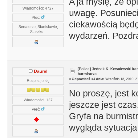
A ja myślę, że op
Wiadomości: 4727
uwagę. Posunieci
Płeć:
ciekawością będę
Senatorze, Stanisławie,
Staszku...
wydarzeń. Pozdr
[Police] Jednak K. Kowalewski k
Daurel
burmistrza
«
Odpowiedź #4 dnia:
Września 18, 2010, 2
Rozpisuje się
No proszę, jest k
Wiadomości: 137
jeszcze jest czas
Płeć:
Gryfa na burmist
wygląda sytuacja c