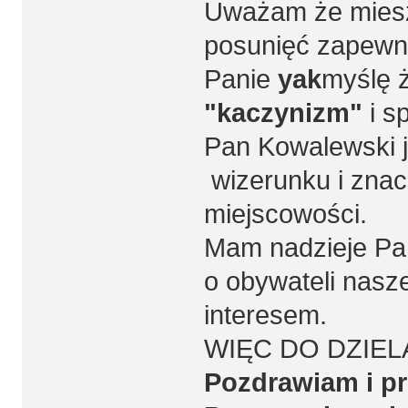
Uważam że miesz
posunięć zapewni
Panie
yak
myślę ż
"kaczynizm"
i s
Pan Kowalewski 
wizerunku i znac
miejscowości.
Mam nadzieje Pa
o obywateli nasz
interesem.
WIĘC DO DZIEL
Pozdrawiam i pr