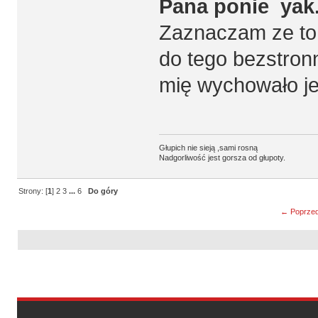
Pana ponie yak
Zaznaczam ze to
do tego bezstronn
mię wychowało je
Głupich nie sieją ,sami rosną
Nadgorliwość jest gorsza od głupoty.
Strony: [
1
]
2
3
...
6
Do góry
← Poprzed