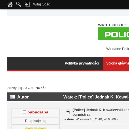
Witaj Gość
Notice
: Undefined index: tapatalk_body_hook in
/home/klient.dhosting.pl/wipmed
Wirtualne Poli
Polityka prywatności
Strona główn
Strony: [
1
]
2
3
...
6
Na dół
Autor
Wątek: [Police] Jednak K. Kowa
[Police] Jednak K. Kowalewski k
babadraba
burmistrza
«
dnia:
Września 18, 2010, 20:05:00 »
Rozpisuje się