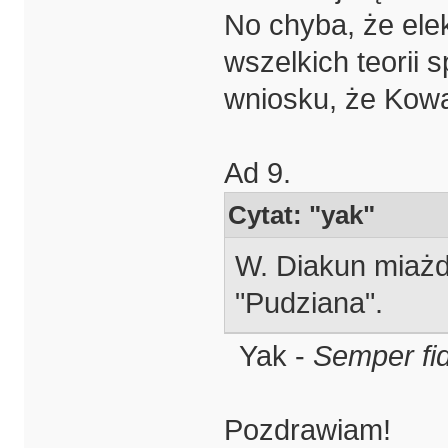
No chyba, że elek
wszelkich teorii 
wniosku, że Kowa
Ad 9.
Cytat: "yak"
W. Diakun miażd
"Pudziana".
Yak -
Semper fid
Pozdrawiam!