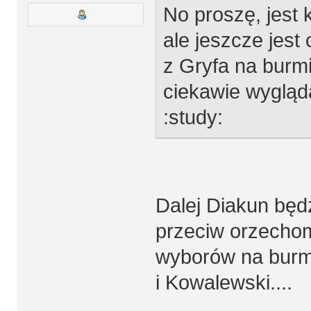
No proszę, jest 
ale jeszcze jest
z Gryfa na burmi
ciekawie wygląda 
:study:
Dalej Diakun będ
przeciw orzechom
wyborów na burmi
i Kowalewski....