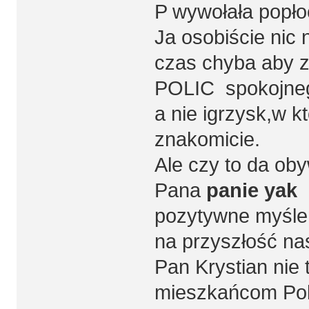
P wywołała popł
Ja osobiście nic
czas chyba aby
POLIC spokojneg
a nie igrzysk,w k
znakomicie.
Ale czy to da ob
Pana
panie yak
ż
pozytywne myślen
na przyszłość na
Pan Krystian nie 
mieszkańcom Poli