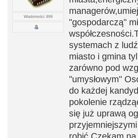
managerów,umiej
Wiadomości: 899
"gospodarczą" m
współczesności.T
systemach z ludź
miasto i gmina ty
zarówno pod wzg
"umysłowym" Oso
do każdej kandy
pokolenie rządzą
się już uprawą og
przyjemniejszymi
robić.Czekam na