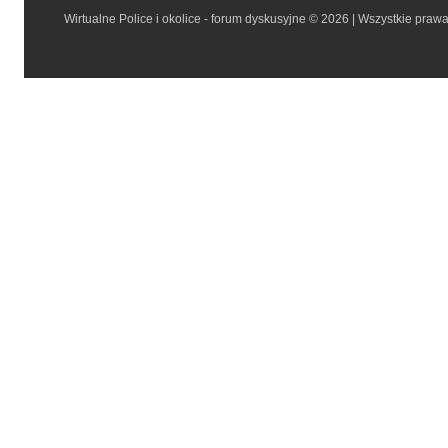
Wirtualne Police i okolice - forum dyskusyjne © 2026 | Wszystkie praw