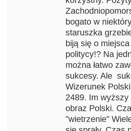
Zachodniopomors
bogato w niektóry
staruszka grzebie
biją się o miejsc
politycy!? Na je
można łatwo zawł
sukcesy. Ale suk
Wizerunek Polski 
2489. Im wyższy 
obraz Polski. Cza
"wietrzenie" Wiel
się sprały. Czas 