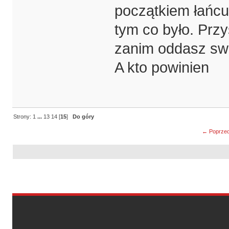
początkiem łańcu
tym co było. Prz
zanim oddasz swój
A kto powinien
Strony:
1
...
13
14
[
15
]
Do góry
← Poprzed