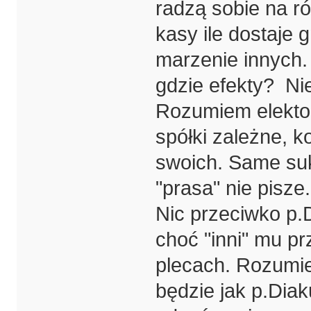
radzą sobie na r
kasy ile dostaje 
marzenie innych. 
gdzie efekty? Ni
Rozumiem elektor
spółki zależne, ko
swoich. Same suk
"prasa" nie pisze.
Nic przeciwko p.
choć "inni" mu pr
plecach. Rozumi
będzie jak p.Diak