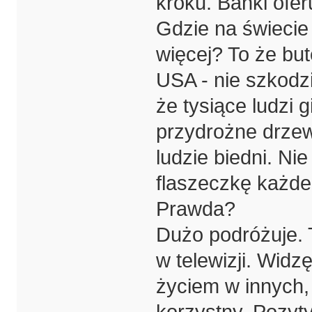
kroku. Banki ofer
Gdzie na świeci
więcej? To że but
USA - nie szkodzi
że tysiące ludzi 
przydrożne drze
ludzie biedni. Nie
flaszeczkę każdeg
Prawda?
Dużo podróżuje. 
w telewizji. Wid
życiem w innych, 
korzystny. Pozyt