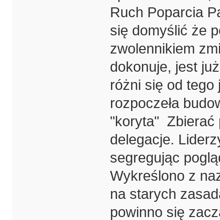
Ruch Poparcia Pa
się domyślić że 
zwolennikiem zmi
dokonuje, jest ju
różni się od tego
rozpoczeła budowa
"koryta" Zbierać 
delegacje. Liderz
segregując pogląd
Wykreślono z naz
na starych zasad
powinno się zac