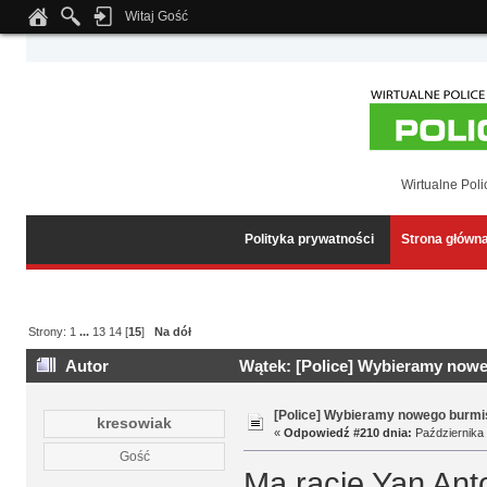
Witaj Gość
Notice
: Undefined index: tapatalk_body_hook in
/home/klient.dhosting.pl/wipmed
Wirtualne Poli
Polityka prywatności
Strona główn
Strony:
1
...
13
14
[
15
]
Na dół
Autor
Wątek: [Police] Wybieramy noweg
[Police] Wybieramy nowego burmis
kresowiak
«
Odpowiedź #210 dnia:
Października 
Gość
Ma rację Yan Anto