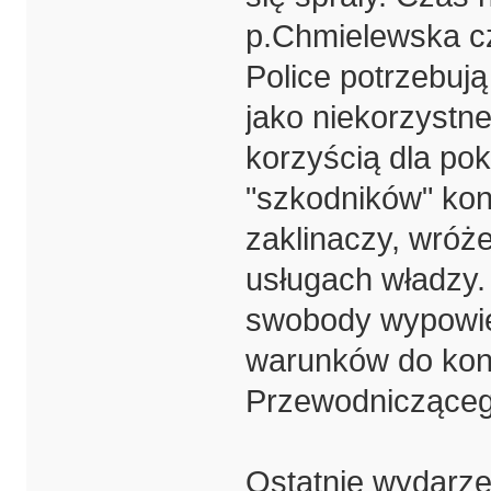
p.Chmielewska cz
Police potrzebuj
jako niekorzystn
korzyścią dla po
"szkodników" kon
zaklinaczy, wróż
usługach władzy. 
swobody wypowie
warunków do kont
Przewodnicząceg
Ostatnie wydarze