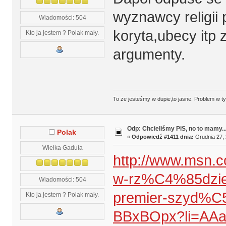
wyznawcy religii 
Wiadomości: 504
koryta,ubecy itp 
Kto ja jestem ? Polak mały.
argumenty.
To ze jesteśmy w dupie,to jasne. Problem w t
Odp: Chcieliśmy PiS, no to mamy..
Polak
«
Odpowiedź #1411 dnia:
Grudnia 27, 
Wielka Gaduła
http://www.msn.c
w-rz%C4%85dzie
Wiadomości: 504
premier-szyd%C
Kto ja jestem ? Polak mały.
BBxBOpx?li=AAa