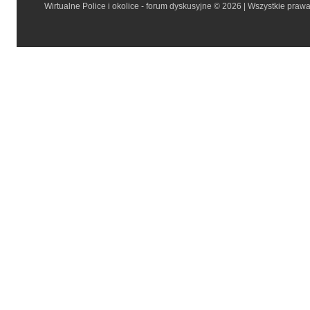
Wirtualne Police i okolice - forum dyskusyjne © 2026 | Wszystkie praw