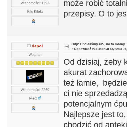
może robić totaln
Wiadomości: 1292
przepisy. O to je
Kilo Kilofa
Odp: Chcieliśmy PiS, no to mamy..
dapol
«
Odpowiedź #1419 dnia:
Stycznia 01,
Weteran
Od dzisiaj, żeby 
akurat zachorowa
też łamie, będzie
Wiadomości: 2269
ci nie sprzedadz
Płeć:
potencjalnym ćp
Najlepsze jest to
chodzić od aptek