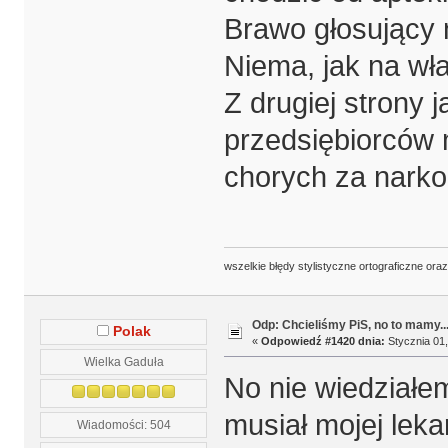
Brawo głosujący 
Niema, jak na wła
Z drugiej strony 
przedsiębiorców m
chorych za nar
wszelkie błędy stylistyczne ortograficzne ora
Odp: Chcieliśmy PiS, no to mamy..
Polak
«
Odpowiedź #1420 dnia:
Stycznia 01,
Wielka Gaduła
No nie wiedziałe
musiał mojej leka
Wiadomości: 504