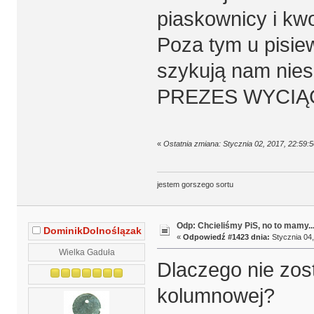
piaskownicy i k
Poza tym u pisie
szykują nam nie
PREZES WYCIĄ
«
Ostatnia zmiana: Stycznia 02, 2017, 22:5
jestem gorszego sortu
Odp: Chcieliśmy PiS, no to mamy..
DominikDolnoślązak
«
Odpowiedź #1423 dnia:
Stycznia 04,
Wielka Gaduła
Dlaczego nie zos
kolumnowej?