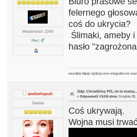
Biuro prasowe se
felernego głosow
coś do ukrycia?
Wiadomości: 2269
Ślimaki, ameby i
Płeć:
hasło "zagrożon
wszelkie błędy stylistyczne ortograficzne ora
Odp: Chcieliśmy PiS, no to mamy..
andzeloputi
«
Odpowiedź #1416 dnia:
Grudnia 30, 
Gaduła
Coś ukrywają.
Wojna musi trwać