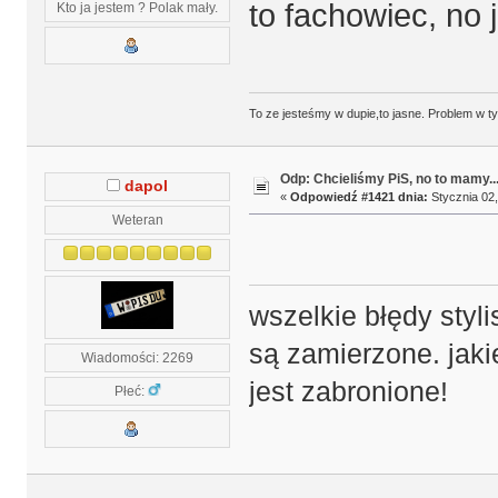
to fachowiec, no
Kto ja jestem ? Polak mały.
To ze jesteśmy w dupie,to jasne. Problem w t
Odp: Chcieliśmy PiS, no to mamy..
dapol
«
Odpowiedź #1421 dnia:
Stycznia 02,
Weteran
wszelkie błędy styli
są zamierzone. jaki
Wiadomości: 2269
jest zabronione!
Płeć: