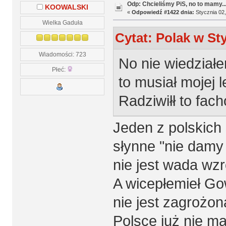
Odp: Chcieliśmy PiS, no to mamy..
KOOWALSKI
«
Odpowiedź #1422 dnia:
Stycznia 02,
Wielka Gaduła
Cytat: Polak w Sty
Wiadomości: 723
No nie wiedział
Płeć:
to musiał mojej 
Radziwiłł to fac
Jeden z polskich 
słynne "nie damy 
nie jest wada wzr
A wicepłemieł Go
nie jest zagrożo
Polsce już nie ma,