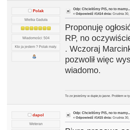
Odp: Chcieliśmy PiS, no to mamy..
Polak
«
Odpowiedź #1414 dnia:
Grudnia 30, 
Wielka Gaduła
Proponuję ogłosi
RP, no oczywiści
Wiadomości: 504
. Wczoraj Marcin
Kto ja jestem ? Polak mały.
pozwolił więc wys
wiadomo.
To ze jesteśmy w dupie,to jasne. Problem w t
Odp: Chcieliśmy PiS, no to mamy..
dapol
«
Odpowiedź #1415 dnia:
Grudnia 30, 
Weteran