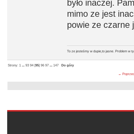
było inaczej. Pami
mimo ze jest inac
powie ze czarne j
To ze jesteśmy w dupie,to jasne. Problem w t
Strony:
1
...
93
94
[
95
]
96
97
...
147
Do góry
← Poprzed