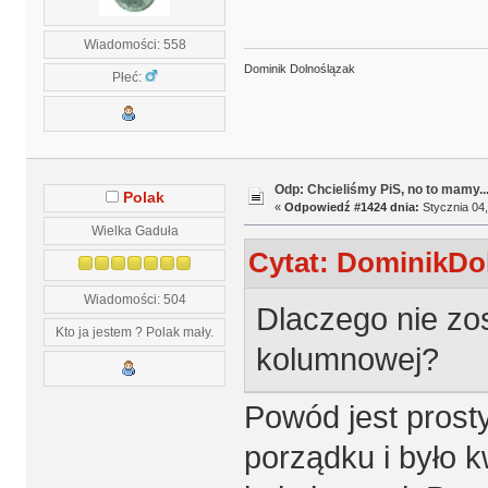
Wiadomości: 558
Dominik Dolnoślązak
Płeć:
Odp: Chcieliśmy PiS, no to mamy..
Polak
«
Odpowiedź #1424 dnia:
Stycznia 04,
Wielka Gaduła
Cytat: DominikDol
Wiadomości: 504
Dlaczego nie zos
Kto ja jestem ? Polak mały.
kolumnowej?
Powód jest prost
porządku i było k