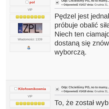
Odp: Chcieliśmy PiS, no to mamy..
pol
«
Odpowiedź #1417 dnia:
Grudnia 31, 
VIP
Pędzel jest jedn
próbuje obalić si
Niech ten ciamaj
Wiadomości: 1339
dostaną się znów 
wyborczą.
Odp: Chcieliśmy PiS, no to mamy..
Kilofownikownia
«
Odpowiedź #1418 dnia:
Grudnia 31, 
VIP
To, że został wy