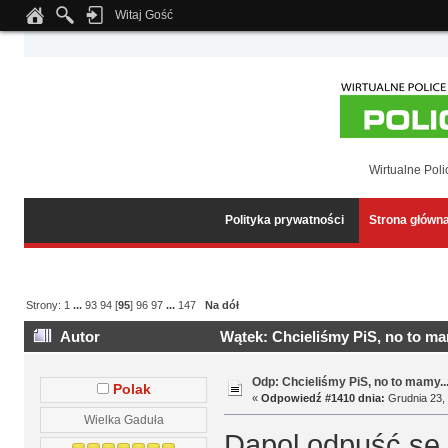
Witaj Gość
Notice
: Undefined index: tapatalk_body_hook in
/home/klient.dhosting.pl/wipmed
Wirtualne Poli
Polityka prywatności
Strona główn
Strony:
1
...
93
94
[
95
]
96
97
...
147
Na dół
Autor
Wątek: Chcieliśmy PiS, no to ma
Odp: Chcieliśmy PiS, no to mamy..
Polak
«
Odpowiedź #1410 dnia:
Grudnia 23, 
Wielka Gaduła
Dapol odpuść se 