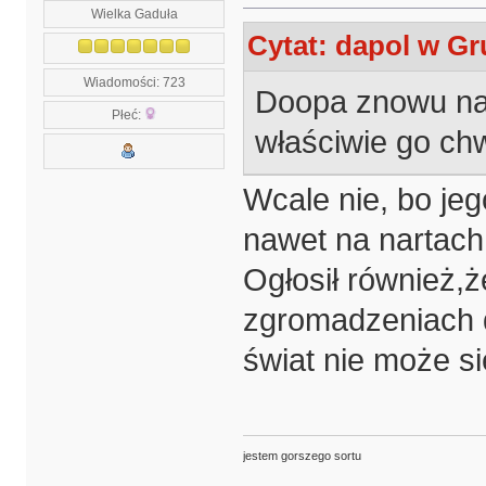
Wielka Gaduła
Cytat: dapol w Gr
Wiadomości: 723
Doopa znowu na 
Płeć:
właściwie go chw
Wcale nie, bo je
nawet na nartach
Ogłosił również,
zgromadzeniach d
świat nie może s
jestem gorszego sortu