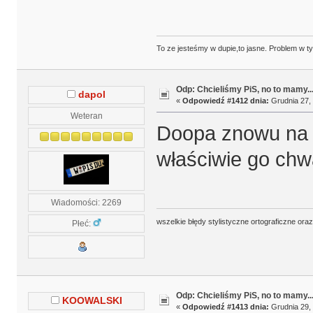
To ze jesteśmy w dupie,to jasne. Problem w t
Odp: Chcieliśmy PiS, no to mamy..
dapol
«
Odpowiedź #1412 dnia:
Grudnia 27, 
Weteran
Doopa znowu na n
właściwie go chwa
Wiadomości: 2269
wszelkie błędy stylistyczne ortograficzne ora
Płeć:
Odp: Chcieliśmy PiS, no to mamy..
KOOWALSKI
«
Odpowiedź #1413 dnia:
Grudnia 29, 