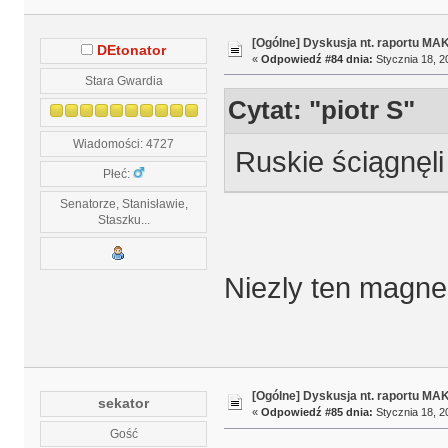
[Ogólne] Dyskusja nt. raportu MA
DEtonator
«
Odpowiedź #84 dnia:
Stycznia 18, 2
Stara Gwardia
Cytat: "piotr S"
Wiadomości: 4727
Ruskie ściągnęl
Płeć:
Senatorze, Stanisławie,
Staszku...
Niezly ten magne
[Ogólne] Dyskusja nt. raportu MA
sekator
«
Odpowiedź #85 dnia:
Stycznia 18, 2
Gość