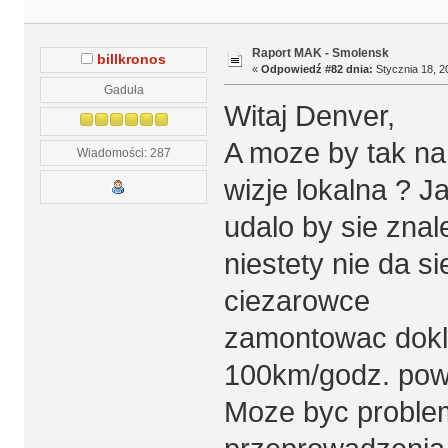
Raport MAK - Smolensk
billkronos
«
Odpowiedź #82 dnia:
Stycznia 18, 2
Gaduła
Witaj Denver,
A moze by tak na
Wiadomości: 287
wizje lokalna ? 
udalo by sie zna
niestety nie da s
ciezarowce
zamontowac dokla
100km/godz. pow
Moze byc problem