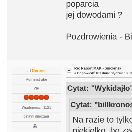
poparcia
jej dowodami ?
Pozdrowienia - Bil
Re: Raport MAK - Smolensk
Denver
«
Odpowiedź #81 dnia:
Stycznia 18, 2
Administrator
Cytat: "Wykidajło
VIP
Cytat: "billkrono
Wiadomości: 1121
ostatni dinozaur
Na razie to tylk
piekielko, bo z