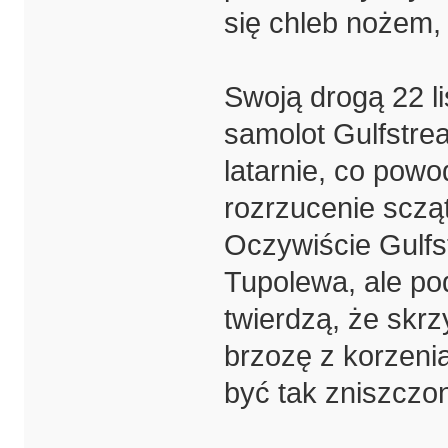
się chleb nożem, t
Swoją drogą 22 l
samolot Gulfstrea
latarnie, co powo
rozrzucenie sczą
Oczywiście Gulfst
Tupolewa, ale pod
twierdzą, że skr
brzozę z korzeni
być tak zniszczo