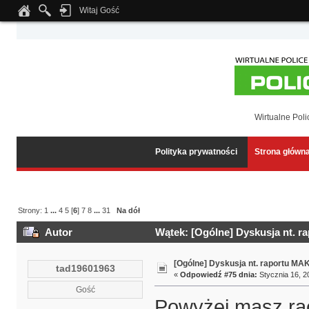
Witaj Gość
Notice
: Undefined index: tapatalk_body_hook in
/home/klient.dhosting.pl/wipmed
Wirtualne Poli
Polityka prywatności
Strona główn
Strony:
1
...
4
5
[
6
]
7
8
...
31
Na dół
Autor
Wątek: [Ogólne] Dyskusja nt. r
[Ogólne] Dyskusja nt. raportu MA
tad19601963
«
Odpowiedź #75 dnia:
Stycznia 16, 2
Gość
Powyżej masz rac