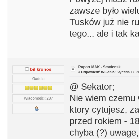
zawsze było wielu 
Tusków już nie ru
tego... ale i tak
Raport MAK - Smolensk
billkronos
«
Odpowiedź #76 dnia:
Stycznia 17, 2
Gaduła
@ Sekator;
Nie wiem czemu w
Wiadomości: 287
ktory cytujesz, z
przed rokiem - 1
chyba (?) uwage,