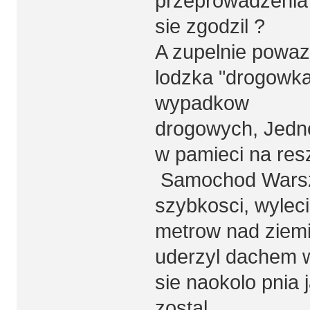
przeprowadzenia d
sie zgodzil ?
A zupelnie powaz
lodzka "drogowka
wypadkow
drogowych, Jedno 
w pamieci na resz
Samochod Warsza
szybkosci, wyleci
metrow nad ziemi
uderzyl dachem w
sie naokolo pnia 
zostal.