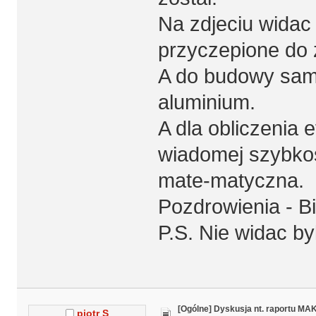
Na zdjeciu widac 
przyczepione do 
A do budowy samo
aluminium.
A dla obliczenia e
wiadomej szybkos
mate-matyczna.
Pozdrowienia - Bil
P.S. Nie widac by
[Ogólne] Dyskusja nt. raportu MA
piotr S