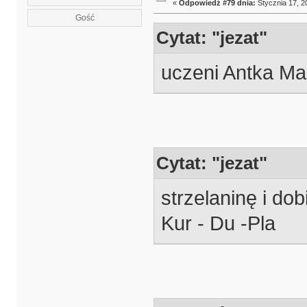
«
Odpowiedź #79 dnia:
Stycznia 17, 2
Gość
Cytat: "jezat"
uczeni Antka Ma
Cytat: "jezat"
strzelaninę i do
Kur - Du -Pla