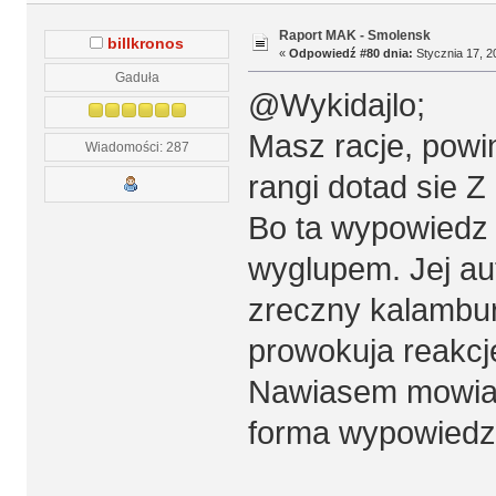
Raport MAK - Smolensk
billkronos
«
Odpowiedź #80 dnia:
Stycznia 17, 2
Gaduła
@Wykidajlo;
Masz racje, powi
Wiadomości: 287
rangi dotad sie 
Bo ta wypowiedz 
wyglupem. Jej au
zreczny kalambur
prowokuja reakcje
Nawiasem mowiac,
forma wypowiedzi 