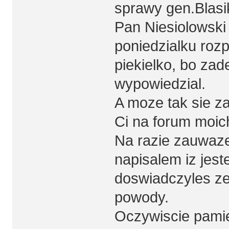
sprawy gen.Blasi
Pan Niesiolowski 
poniedzialku rozpe
piekielko, bo zad
wypowiedzial.
A moze tak sie z
Ci na forum moic
Na razie zauwaze 
napisalem iz jest
doswiadczyles ze
powody.
Oczywiscie pamie