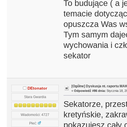
To budujące ( a 
temacie dotycząc
opuszcza Was ws
Tym samym dajeci
wychowania i czło
sekator
[Ogólne] Dyskusja nt. raportu MA
DEtonator
«
Odpowiedź #86 dnia:
Stycznia 18, 2
Stara Gwardia
Sekatorze, przes
kretyńskie, zakra
Wiadomości: 4727
pokazujesz cały 
Płeć: