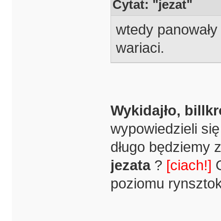
Cytat: "jezat"
wtedy panowały 
wariaci.
Wykidajło, billk
wypowiedzieli s
długo będziemy z
jezata
?
[ciach!]
O
poziomu rynsztok