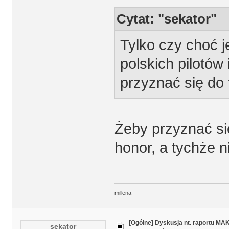
Cytat: "sekator"
Tylko czy choć j
polskich pilotów 
przyznać się do 
Żeby przyznać si
honor, a tychże ni
millena
[Ogólne] Dyskusja nt. raportu MA
sekator