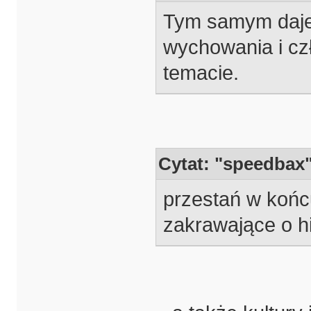
Tym samym dajec
wychowania i czł
temacie.
Cytat: "speedbax
przestań w końc
zakrawające o h