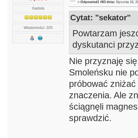
«
Odpowiedź #83 dnia:
Stycznia 18, 2
Gaduła
Cytat: "sekator"
Wiadomości: 205
Powtarzam jeszc
dyskutanci przyz
Nie przyznaję si
Smoleńsku nie po
próbować zniżać 
znaczenia. Ale z
ściągnęli magnes
sprawdzić.