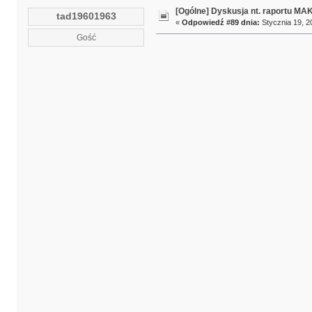
[Ogólne] Dyskusja nt. raportu MA
tad19601963
«
Odpowiedź #89 dnia:
Stycznia 19, 2
Gość