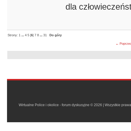
dla człowieczeńs
Strony:
1
...
4
5
[
6
]
7
8
...
31
Do góry
← Poprzed
Wirtualne Police i okolice - forum dyskusyjne © 2026 | Wszystkie praw