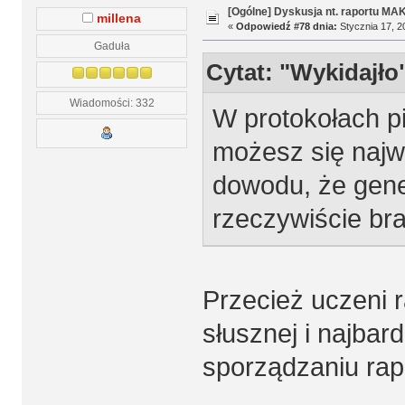
[Ogólne] Dyskusja nt. raportu MA
millena
«
Odpowiedź #78 dnia:
Stycznia 17, 2
Gaduła
Cytat: "Wykidajło
Wiadomości: 332
W protokołach p
możesz się najw
dowodu, że gener
rzeczywiście bra
Przecież uczeni r
słusznej i najba
sporządzaniu rapo