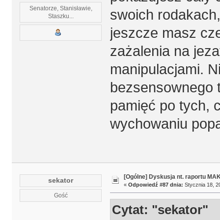
Senatorze, Stanisławie,
swoich rodakach, 
Staszku...
jeszcze masz cze
zażalenia na jez
manipulacjami. Nik
bezsensownego t
pamięć po tych, 
wychowaniu popat
[Ogólne] Dyskusja nt. raportu MA
sekator
«
Odpowiedź #87 dnia:
Stycznia 18, 2
Gość
Cytat: "sekator"