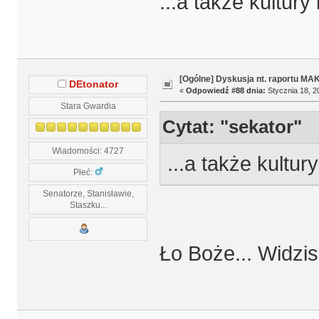
...a także kultury
[Ogólne] Dyskusja nt. raportu MA
DEtonator
«
Odpowiedź #88 dnia:
Stycznia 18, 2
Stara Gwardia
Cytat: "sekator"
Wiadomości: 4727
...a także kultur
Płeć:
Senatorze, Stanisławie,
Staszku...
Ło Boże... Widzisz