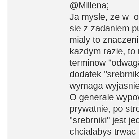
@Millena;
Ja mysle, ze w o
sie z zadaniem p
mialy to znaczen
kazdym razie, to 
terminow "odwaga
dodatek "srebrni
wymaga wyjasnie
O generale wypowi
prywatnie, po stro
"srebrniki" jest 
chcialabys trwac 