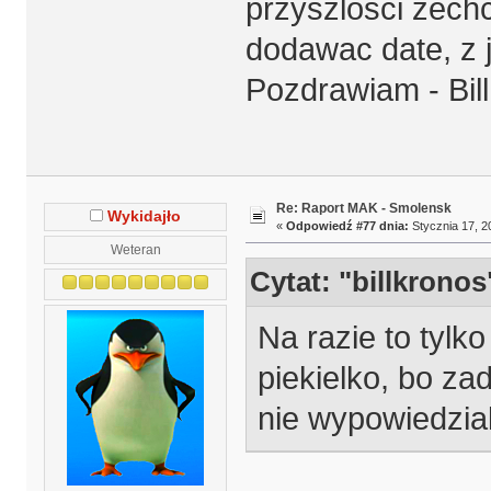
przyszlosci zech
dodawac date, z j
Pozdrawiam - Bill
Re: Raport MAK - Smolensk
Wykidajło
«
Odpowiedź #77 dnia:
Stycznia 17, 2
Weteran
Cytat: "billkronos
Na razie to tylko
piekielko, bo za
nie wypowiedzial