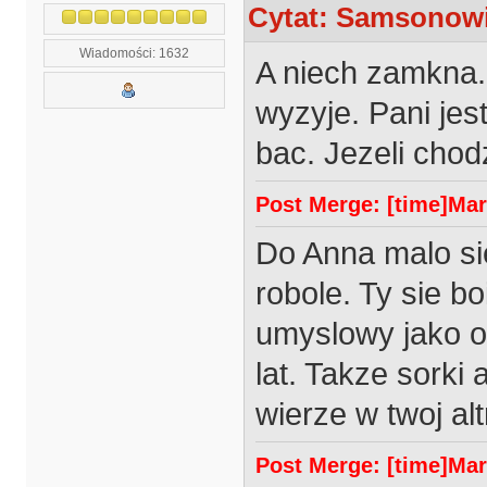
Cytat: Samsonowic
Wiadomości: 1632
A niech zamkna. 
wyzyje. Pani jes
bac. Jezeli cho
Post Merge: [time]Marc
Do Anna malo si
robole. Ty sie bo
umyslowy jako os
lat. Takze sorki 
wierze w twoj al
Post Merge: [time]Marc