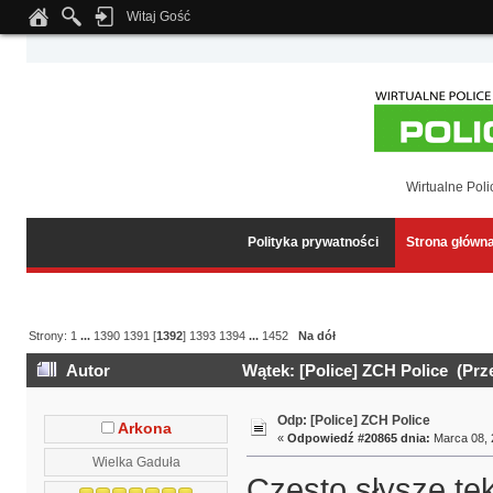
Witaj Gość
Notice
: Undefined index: tapatalk_body_hook in
/home/klient.dhosting.pl/wipmed
Wirtualne Poli
Polityka prywatności
Strona główn
Strony:
1
...
1390
1391
[
1392
]
1393
1394
...
1452
Na dół
Autor
Wątek: [Police] ZCH Police (Prz
Odp: [Police] ZCH Police
Arkona
«
Odpowiedź #20865 dnia:
Marca 08, 
Wielka Gaduła
Często słyszę tek