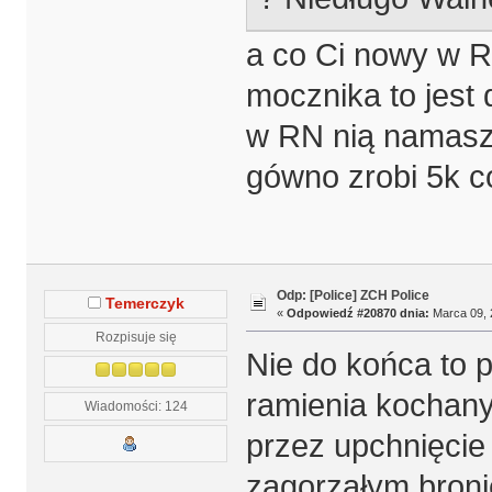
a co Ci nowy w R
mocznika to jest
w RN nią namaszc
gówno zrobi 5k co
Odp: [Police] ZCH Police
Temerczyk
«
Odpowiedź #20870 dnia:
Marca 09, 
Rozpisuje się
Nie do końca to 
ramienia kochanyc
Wiadomości: 124
przez upchnięcie 
zagorzałym broni