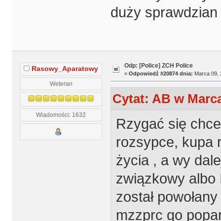
duży sprawdzian !
Odp: [Police] ZCH Police
Rasowy_Aparatowy
«
Odpowiedź #20874 dnia:
Marca 09, 
Weteran
Cytat: AB w Marca
Wiadomości: 1632
Rzygać się chce 
rozsypce, kupa 
życia , a wy dal
związkowy albo 
został powołany 
mzzprc go poparł