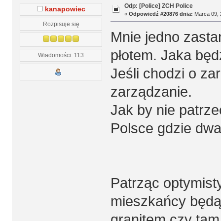
Odp: [Police] ZCH Police
kanapowiec
«
Odpowiedź #20876 dnia:
Marca 09, 
Rozpisuje się
Mnie jedno zasta
płotem. Jaka będ
Wiadomości: 113
Jeśli chodzi o za
zarządzanie.
Jak by nie patrz
Polsce gdzie dwa 
Patrząc optymisty
mieszkańcy będą
granitem czy tam