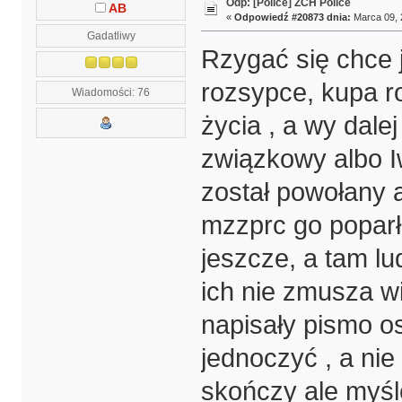
Odp: [Police] ZCH Police
AB
«
Odpowiedź #20873 dnia:
Marca 09, 
Gadatliwy
Rzygać się chce j
rozsypce, kupa r
Wiadomości: 76
życia , a wy dale
związkowy albo I
został powołany a
mzzprc go poparło
jeszcze, a tam lu
ich nie zmusza w
napisały pismo o
jednoczyć , a nie
skończy ale myśl