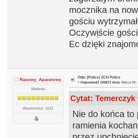
mocznika na nowe
gościu wytrzymał
Oczywiście gości
Ec dzięki znajom
Odp: [Police] ZCH Police
Rasowy_Aparatowy
«
Odpowiedź #20871 dnia:
Marca 09, 
Weteran
Cytat: Temerczyk 
Wiadomości: 1632
Nie do końca to 
ramienia kochany
przez upchnięcie