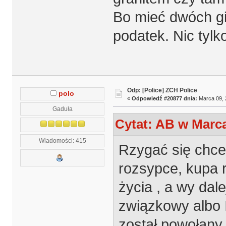
Bo mieć dwóch gi
podatek. Nic tylk
Odp: [Police] ZCH Police
polo
«
Odpowiedź #20877 dnia:
Marca 09, 
Gaduła
Cytat: AB w Marca
Wiadomości: 415
Rzygać się chce 
rozsypce, kupa 
życia , a wy dal
związkowy albo 
został powołany 