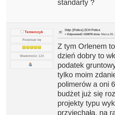
standarty ?
Odp: [Police] ZCH Police
Temerczyk
«
Odpowiedź #20878 dnia:
Marca 09, 
Rozpisuje się
Z tym Orlenem to 
dzień dobry to wł
Wiadomości: 124
podatek gruntowy
tylko moim zdani
polimerów a oni 6
budżet już się ro
projekty typu wy
przyjechała, na r