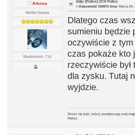
Odp: [Police] ZCH Police
Arkona
«
Odpowiedź #20872 dnia:
Marca 09, 
Wielka Gaduła
Dlatego czas wsz
sumieniu będzie p
oczywiście z tym
czas pokaże kto 
Wiadomości: 714
rzeczywiście był 
dla zysku. Tutaj n
wyjdzie.
Strzeż się ludzi, którzy powiększają swój m
Natury.