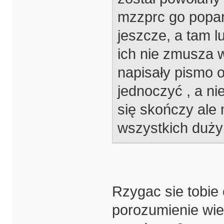
mzzprc go poparł
jeszcze, a tam l
ich nie zmusza w
napisały pismo 
jednoczyć , a ni
się skończy ale 
wszystkich duży 
Rzygac sie tobie
porozumienie wi