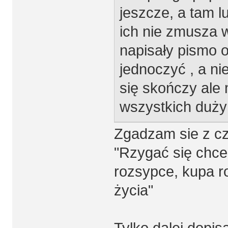
jeszcze, a tam l
ich nie zmusza w
napisały pismo 
jednoczyć , a ni
się skończy ale 
wszystkich duży 
Zgadzam sie z cz
"Rzygać się chce 
rozsypce, kupa r
życia"
Tylko dalej dopi