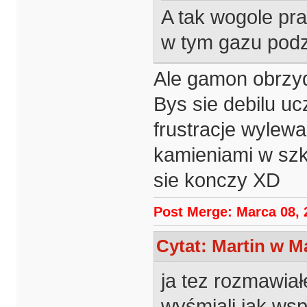
A tak wogole pr
w tym gazu podz
Ale gamon obrzyd
Bys sie debilu uc
frustracje wylewa
kamieniami w szko
sie konczy XD
Post Merge: Marca 08, 
Cytat: Martin w Ma
ja tez rozmawiał
wyśmiali jak ws