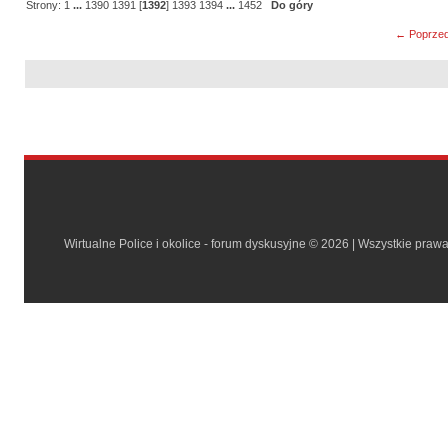
Strony:
1
...
1390
1391
[
1392
]
1393
1394
...
1452
Do góry
← Poprzed
Wirtualne Police i okolice - forum dyskusyjne © 2026 | Wszystkie praw