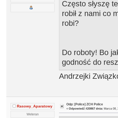
Często słyszę te
robił z nami co 
robi?
Do roboty! Bo ja
godność do resz
Andrzejki Związk
Odp: [Police] ZCH Police
Rasowy_Aparatowy
«
Odpowiedź #20867 dnia:
Marca 08, 
Weteran