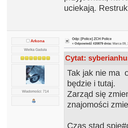
uciekają. Restruk
Odp: [Police] ZCH Police
Arkona
«
Odpowiedź #20879 dnia:
Marca 09, 
Wielka Gaduła
Cytat: syberianhu
Tak jak nie ma 
będzie i tutaj.
Zarząd się zmien
Wiadomości: 714
znajomości zmien
Czas stąd spie#