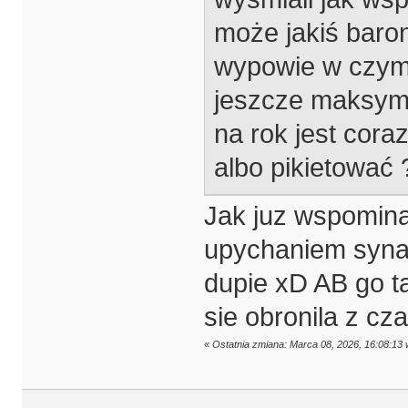
może jakiś baro
wypowie w czym
jeszcze maksyma
na rok jest cora
albo pikietować 
Jak juz wspomina
upychaniem syna
dupie xD AB go ta
sie obronila z c
«
Ostatnia zmiana: Marca 08, 2026, 16:08:1