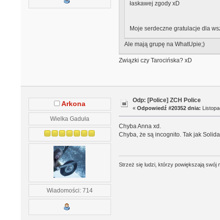
łaskawej zgody xD
Moje serdeczne gratulacje dla ws
Ale mają grupę na WhatUpie;)
Związki czy Tarocińska? xD
Odp: [Police] ZCH Police
Arkona
«
Odpowiedź #20352 dnia:
Listopa
Wielka Gaduła
Chyba Anna xd.
Chyba, że są incognito. Tak jak Solid
Strzeż się ludzi, którzy powiększają swó
Wiadomości: 714