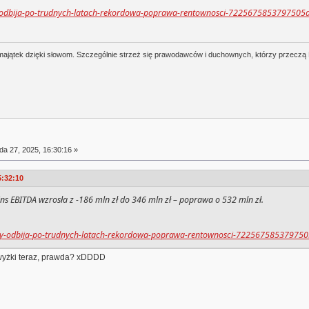
ty-odbija-po-trudnych-latach-rekordowa-poprawa-rentownosci-7225675853797505
j majątek dzięki słowom. Szczególnie strzeż się prawodawców i duchownych, którzy przeczą
da 27, 2025, 16:30:16 »
5:32:10
ins EBITDA wzrosła z -186 mln zł do
346 mln zł
– poprawa o 532 mln zł.
zoty-odbija-po-trudnych-latach-rekordowa-poprawa-rentownosci-72256758537975
wyżki teraz, prawda? xDDDD