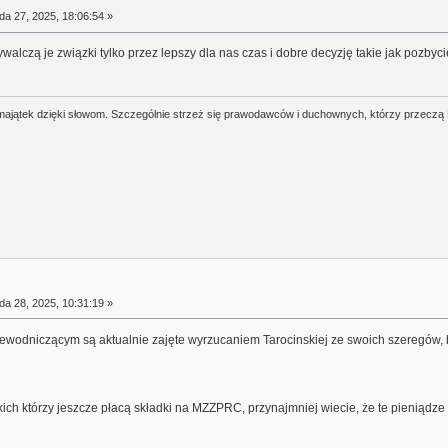
da 27, 2025, 18:06:54 »
ywalczą je związki tylko przez lepszy dla nas czas i dobre decyzję takie jak pozby
j majątek dzięki słowom. Szczególnie strzeż się prawodawców i duchownych, którzy przeczą
da 28, 2025, 10:31:19 »
zewodniczącym są aktualnie zajęte wyrzucaniem Tarocinskiej ze swoich szeregów,
kich którzy jeszcze płacą składki na MZZPRC, przynajmniej wiecie, że te pieniąd