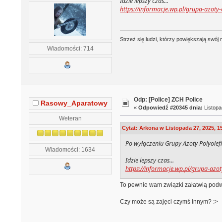
Idzie lepszy czas...
https://informacje.wp.pl/grupa-azo
Strzeż się ludzi, którzy powiększają swó
Wiadomości: 714
Odp: [Police] ZCH Police
Rasowy_Aparatowy
«
Odpowiedź #20345 dnia:
Listopa
Weteran
Cytat: Arkona w Listopada 27, 2025, 1
Po wyłączeniu Grupy Azoty Polyolef
Wiadomości: 1634
Idzie lepszy czas...
https://informacje.wp.pl/grupa-a
To pewnie wam związki załatwią pod
Czy może są zajęci czymś innym? :>