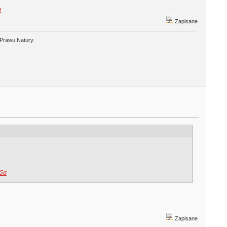
a
Zapisane
 Prawu Natury.
05a
Zapisane