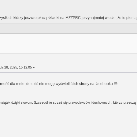
zystkich którzy jeszcze płacą składki na MZZPRC, przynajmniej wiecie, że te pie
da 28, 2025, 15:12:05 »
arność dla mnie, do dziś nie mogę wyświetlić ich strony na facebooku 🤣
j majątek dzięki słowom. Szczególnie strzeż się prawodawców i duchownych, którzy przeczą