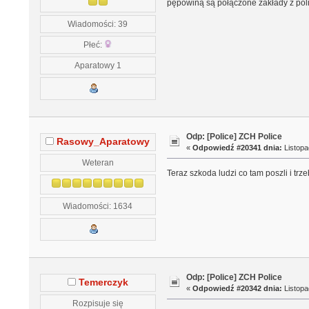
pępowiną są połączone zakłady z poli
Wiadomości: 39
Płeć:
Aparatowy 1
Odp: [Police] ZCH Police
Rasowy_Aparatowy
«
Odpowiedź #20341 dnia:
Listopa
Weteran
Teraz szkoda ludzi co tam poszli i trz
Wiadomości: 1634
Odp: [Police] ZCH Police
Temerczyk
«
Odpowiedź #20342 dnia:
Listopa
Rozpisuje się