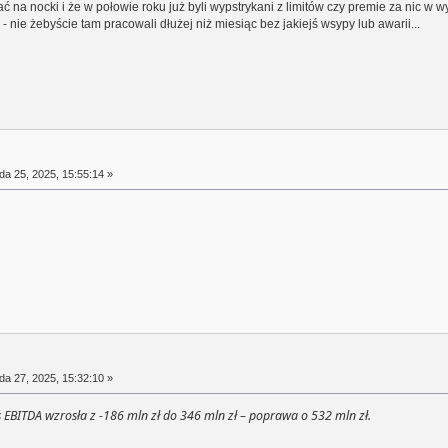
ć na nocki i że w połowie roku już byli wypstrykani z limitów czy premie za nic w 
nie żebyście tam pracowali dłużej niż miesiąc bez jakiejś wsypy lub awarii...
da 25, 2025, 15:55:14 »
da 27, 2025, 15:32:10 »
s EBITDA wzrosła z -186 mln zł do
346 mln zł
– poprawa o 532 mln zł.