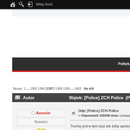
Witaj Gość
Notice
: Undefined index: tapatalk_body_hook in
/home/klient.dhosting.pl/wipmed
Polity
Strony:
1
...
1355
1356
[
1357
]
1358
1359
...
1452
Na dół
Autor
Wątek: [Police] ZCH Police (P
Odp: [Police] ZCH Police
Anonin
«
Odpowiedź #20340 dnia:
Listopa
Bywalec
Trochę jest w tym racji ale żeby sprz