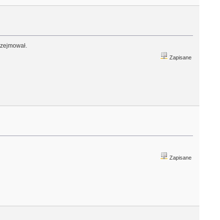
przejmował.
Zapisane
Zapisane