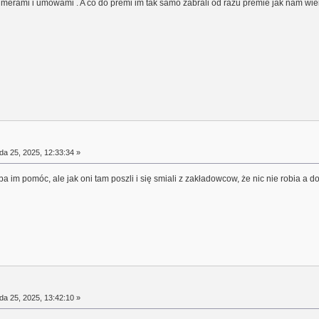
merami i umowami . A co do premi im tak samo zabrali od razu premie jak nam wiem
da 25, 2025, 12:33:34 »
eba im pomóc, ale jak oni tam poszli i się smiali z zakładowcow, że nic nie robia a 
da 25, 2025, 13:42:10 »