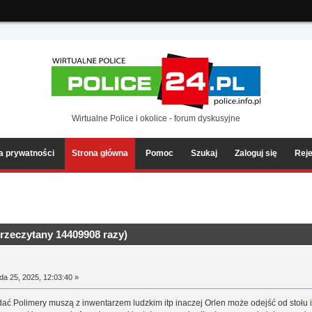
ia2/forum/Sources/Load.php(2501) : eval()'d code
on line
199
Wirtualne Police i okolice - forum dyskusyjne
ka prywatności
Strona główna
Pomoc
Szukaj
Zaloguj się
Reje
rzeczytany 14409908 razy)
da 25, 2025, 12:03:40 »
edać Polimery muszą z inwentarzem ludzkim itp inaczej Orlen może odejść od stołu i