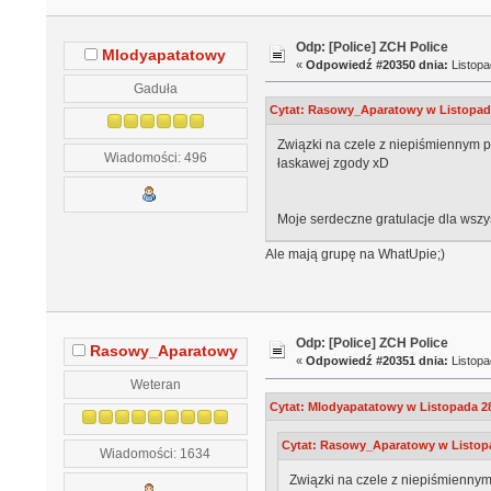
Odp: [Police] ZCH Police
Mlodyapatatowy
«
Odpowiedź #20350 dnia:
Listopa
Gaduła
Cytat: Rasowy_Aparatowy w Listopada
Związki na czele z niepiśmiennym 
Wiadomości: 496
łaskawej zgody xD
Moje serdeczne gratulacje dla wszy
Ale mają grupę na WhatUpie;)
Odp: [Police] ZCH Police
Rasowy_Aparatowy
«
Odpowiedź #20351 dnia:
Listopa
Weteran
Cytat: Mlodyapatatowy w Listopada 28
Cytat: Rasowy_Aparatowy w Listopa
Wiadomości: 1634
Związki na czele z niepiśmiennym