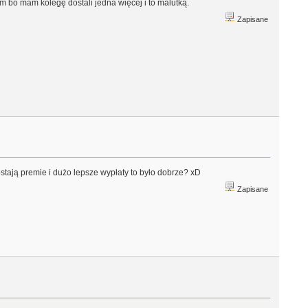
 bo mam kolegę dostali jedna więcej i to malutką.
Zapisane
dostają premie i dużo lepsze wypłaty to było dobrze? xD
Zapisane