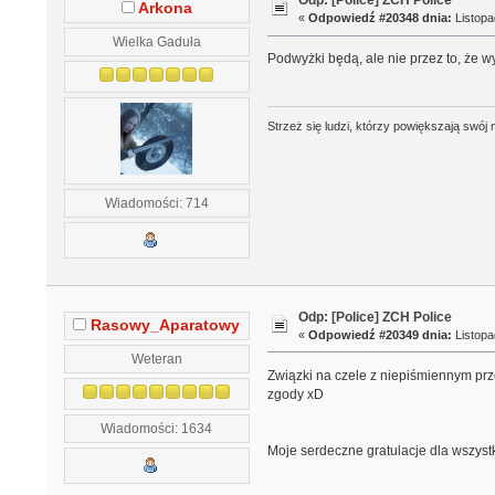
Odp: [Police] ZCH Police
Arkona
«
Odpowiedź #20348 dnia:
Listopa
Wielka Gaduła
Podwyżki będą, ale nie przez to, że w
Strzeż się ludzi, którzy powiększają swó
Wiadomości: 714
Odp: [Police] ZCH Police
Rasowy_Aparatowy
«
Odpowiedź #20349 dnia:
Listopa
Weteran
Związki na czele z niepiśmiennym pr
zgody xD
Wiadomości: 1634
Moje serdeczne gratulacje dla wszyst