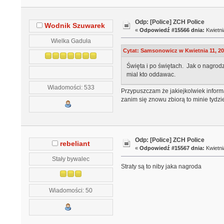
Odp: [Police] ZCH Police
Wodnik Szuwarek
«
Odpowiedź #15566 dnia:
Kwietni
Wielka Gaduła
Cytat: Samsonowicz w Kwietnia 11, 20
Święta i po świętach. Jak o nagrodzi
mial kto oddawac.
Wiadomości: 533
Przypuszczam że jakiejkolwiek informa
zanim się znowu zbiorą to minie tydzi
Odp: [Police] ZCH Police
rebeliant
«
Odpowiedź #15567 dnia:
Kwietni
Stały bywalec
Straty są to niby jaka nagroda
Wiadomości: 50