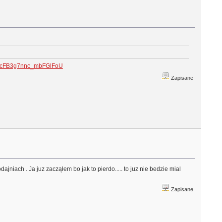
jZicFB3g7nnc_mbFGlFoU
Zapisane
jniach . Ja juz zacząłem bo jak to pierdo..... to juz nie bedzie mial
Zapisane