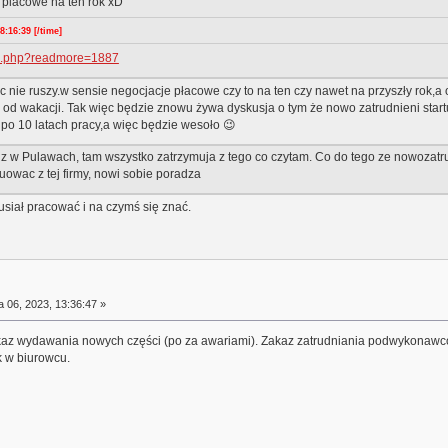
 placowe na ten rok xD
:16:39 [/time]
ws.php?readmore=1887
ic nie ruszy.w sensie negocjacje płacowe czy to na ten czy nawet na przyszły rok,
d wakacji. Tak więc będzie znowu żywa dyskusja o tym że nowo zatrudnieni startują
i po 10 latach pracy,a więc będzie wesoło 😉
z w Pulawach, tam wszystko zatrzymuja z tego co czytam. Co do tego ze nowozatrudni
kuowac z tej firmy, nowi sobie poradza
usiał pracować i na czymś się znać.
a 06, 2023, 13:36:47 »
akaz wydawania nowych części (po za awariami). Zakaz zatrudniania podwykonawcó
k w biurowcu.