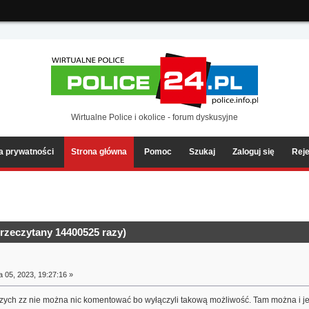
ia2/forum/Sources/Load.php(2501) : eval()'d code
on line
199
Wirtualne Police i okolice - forum dyskusyjne
ka prywatności
Strona główna
Pomoc
Szukaj
Zaloguj się
Reje
rzeczytany 14400525 razy)
a 05, 2023, 19:27:16 »
szych zz nie można nic komentować bo wyłączyli takową możliwość. Tam można i jes