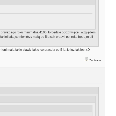
 od przyszłego roku minimalna 4100 ,to będzie 500zl więcej względem
akiej jaką co niektórzy mają po 5latsch pracy i po roku będą mieli
i maja takie stawki jak ci co pracuja po 5 lat to juz tak jest xD
Zapisane