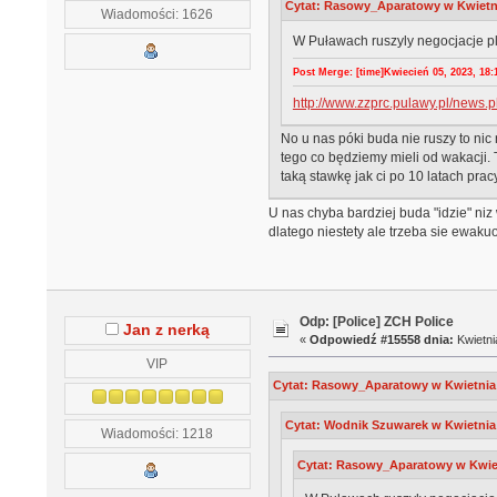
Cytat: Rasowy_Aparatowy w Kwietnia
Wiadomości: 1626
W Puławach ruszyly negocjacje p
Post Merge: [time]Kwiecień 05, 2023, 18:1
http://www.zzprc.pulawy.pl/new
No u nas póki buda nie ruszy to nic
tego co będziemy mieli od wakacji. 
taką stawkę jak ci po 10 latach pra
U nas chyba bardziej buda "idzie" niz 
dlatego niestety ale trzeba sie ewaku
Odp: [Police] ZCH Police
Jan z nerką
«
Odpowiedź #15558 dnia:
Kwietni
VIP
Cytat: Rasowy_Aparatowy w Kwietnia 0
Cytat: Wodnik Szuwarek w Kwietnia 
Wiadomości: 1218
Cytat: Rasowy_Aparatowy w Kwietn