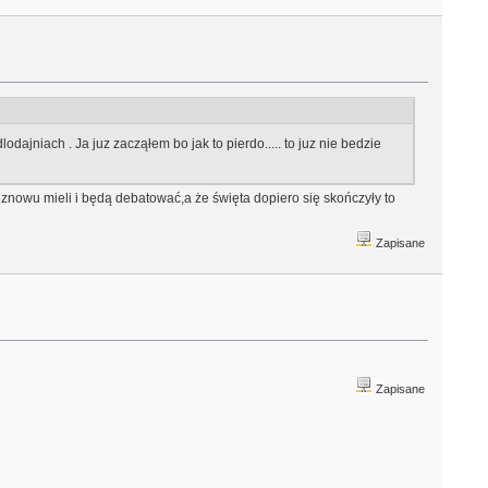
dajniach . Ja juz zacząłem bo jak to pierdo..... to juz nie bedzie
 znowu mieli i będą debatować,a że święta dopiero się skończyły to
Zapisane
Zapisane