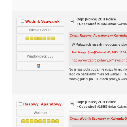
Odp: [Police] ZCH Police
Wodnik Szuwarek
«
Odpowiedź #15556 dnia:
Kwietni
Wielka Gaduła
Cytat: Rasowy_Aparatowy w Kwietnia 0
W Puławach ruszyly negocjacje pla
Post Merge: [time]Kwiecień 05, 2023, 18:16:3
Wiadomości: 533
http://www.zzprc.pulawy.pl/news.
No u nas póki buda nie ruszy to nic n
tego co będziemy mieli od wakacji. Ta
stawkę jak ci po 10 latach pracy,a wi
Odp: [Police] ZCH Police
Rasowy_Aparatowy
«
Odpowiedź #15557 dnia:
Kwietni
Weteran
Cytat: Wodnik Szuwarek w Kwietnia 06