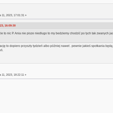
a 11, 2023, 17:01:31 »
23, 16:09:30
e to nic P. Ania nie pisze niedlugo to my bedziemy chodzić po tych tak zwanych jadlo
cję to dopiero przyszły tydzień albo później nawet . pewnie jakieś spotkania będą
eń.
a 11, 2023, 18:22:11 »