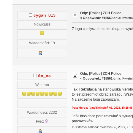
Odp: [Police] ZCH Police
cygan_013
«
Odpowiedź #15560 dnia:
Kwietni
Nowicjusz
Z tego co słyszałem rekrutacja nowyc
Wiadomości: 19
Odp: [Police] ZCH Police
An_na
«
Odpowiedź #15561 dnia:
Kwietni
Weteran
Tak. Rekrutacja na stanowiska nierob
to jest przedmiot obrad zarządu. Wsz
Na sadzenie lasu zapraszam.
Post Merge: [time]Kwiecień 06, 2023, 15:28:06 
Wiadomości: 2232
Jeśli ktoś chce porozmawiać o sytuacj
pracowników.
Płeć:
«
Ostatnia zmiana: Kwietnia 06, 2023, 15