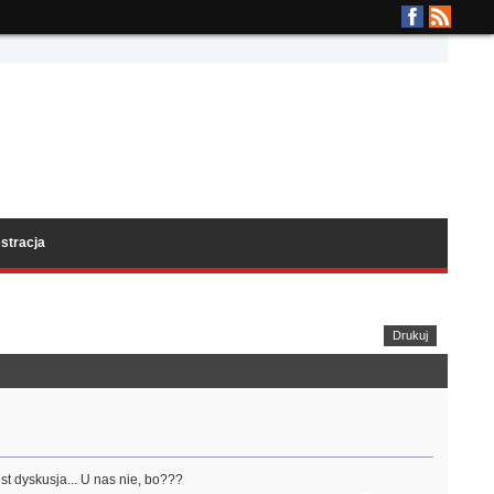
stracja
Drukuj
t dyskusja... U nas nie, bo???