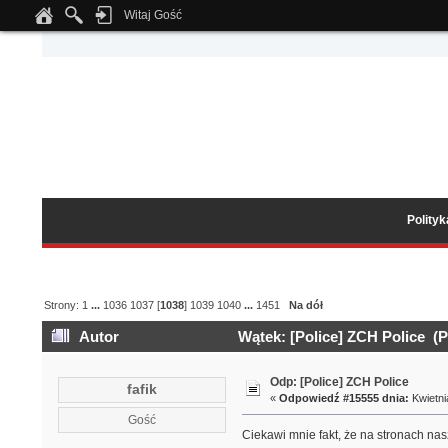
Witaj Gość
Notice
: Undefined index: tapatalk_body_hook in
/home/klient.dhosting.pl/wipmed
Polity
Strony:
1
...
1036
1037
[
1038
]
1039
1040
...
1451
Na dół
Autor
Wątek: [Police] ZCH Police (P
Odp: [Police] ZCH Police
fafik
«
Odpowiedź #15555 dnia:
Kwietni
Gość
Ciekawi mnie fakt, że na stronach na