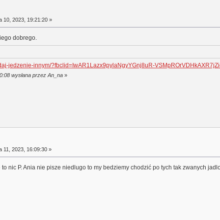
a 10, 2023, 19:21:20 »
kiego dobrego.
ac-oddaj-jedzenie-innym/?fbclid=IwAR1Lazx9pylaNgyYGnj8uR-VSMpROrVDHkAXR7
:00:08 wysłana przez An_na
»
a 11, 2023, 16:09:30 »
to nic P. Ania nie pisze niedlugo to my bedziemy chodzić po tych tak zwanych jadloda