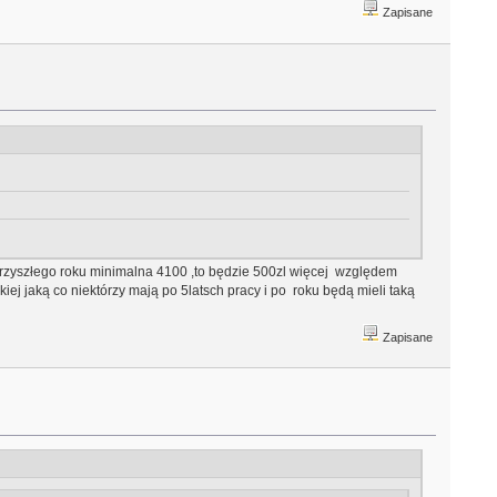
Zapisane
d przyszłego roku minimalna 4100 ,to będzie 500zl więcej względem
iej jaką co niektórzy mają po 5latsch pracy i po roku będą mieli taką
Zapisane