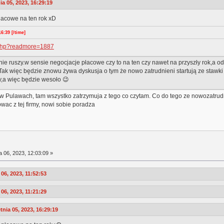
 05, 2023, 16:29:19
lacowe na ten rok xD
6:39 [/time]
s.php?readmore=1887
 nie ruszy.w sensie negocjacje płacowe czy to na ten czy nawet na przyszły rok,a
Tak więc będzie znowu żywa dyskusja o tym że nowo zatrudnieni startują ze stawki t
cy,a więc będzie wesoło 😉
w Pulawach, tam wszystko zatrzymuja z tego co czytam. Co do tego ze nowozatrudnien
owac z tej firmy, nowi sobie poradza
a 06, 2023, 12:03:09 »
6, 2023, 11:52:53
06, 2023, 11:21:29
ia 05, 2023, 16:29:19