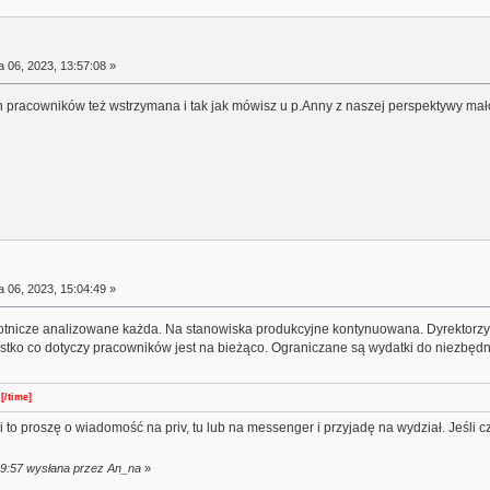
a 06, 2023, 13:57:08 »
h pracowników też wstrzymana i tak jak mówisz u p.Anny z naszej perspektywy mało
a 06, 2023, 15:04:49 »
otnicze analizowane każda. Na stanowiska produkcyjne kontynuowana. Dyrektorzy n
ystko co dotyczy pracowników jest na bieżąco. Ograniczane są wydatki do niezbędn
[/time]
i to proszę o wiadomość na priv, tu lub na messenger i przyjadę na wydział. Jeśli
:39:57 wysłana przez An_na
»