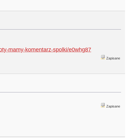
-azoty-mamy-komentarz-spolki/e0whg87
Zapisane
Zapisane