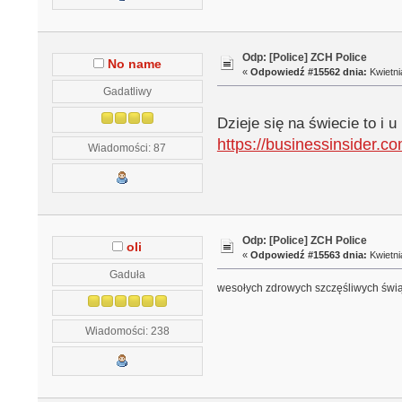
Odp: [Police] ZCH Police
No name
«
Odpowiedź #15562 dnia:
Kwietni
Gadatliwy
Dzieje się na świecie to i u
https://businessinsider.
Wiadomości: 87
Odp: [Police] ZCH Police
oli
«
Odpowiedź #15563 dnia:
Kwietni
Gaduła
wesołych zdrowych szczęśliwych świąt
Wiadomości: 238