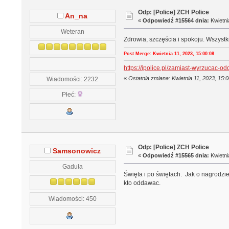
Odp: [Police] ZCH Police
An_na
«
Odpowiedź #15564 dnia:
Kwietni
Weteran
Zdrowia, szczęścia i spokoju. Wszyst
Post Merge: Kwietnia 11, 2023, 15:00:08
https://ipolice.pl/zamiast-wyrzuc
«
Ostatnia zmiana: Kwietnia 11, 2023, 15
Wiadomości: 2232
Płeć:
Odp: [Police] ZCH Police
Samsonowicz
«
Odpowiedź #15565 dnia:
Kwietni
Gaduła
Święta i po świętach. Jak o nagrodzie 
kto oddawac.
Wiadomości: 450