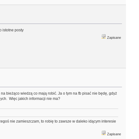
 istotne posty
Zapisane
a bieżąco wiedzą co mają robić. Ja o tym na fb pisać nie będę, gdyż
ych. Więc jakich informacji nie ma?
 czegoś nie zamieszczam, to robię to zawsze w daleko idącym interesie
Zapisane