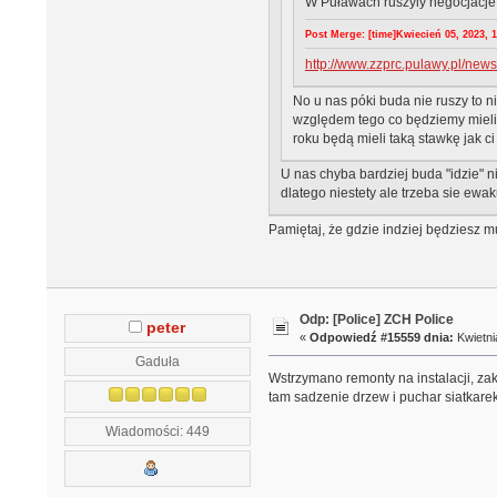
W Puławach ruszyly negocjacje
Post Merge: [time]Kwiecień 05, 2023, 18
http://www.zzprc.pulawy.pl/ne
No u nas póki buda nie ruszy to n
względem tego co będziemy mieli o
roku będą mieli taką stawkę jak c
U nas chyba bardziej buda "idzie" ni
dlatego niestety ale trzeba sie ewa
Pamiętaj, że gdzie indziej będziesz m
Odp: [Police] ZCH Police
peter
«
Odpowiedź #15559 dnia:
Kwietni
Gaduła
Wstrzymano remonty na instalacji, z
tam sadzenie drzew i puchar siatkare
Wiadomości: 449