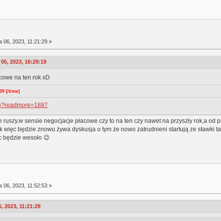
a 06, 2023, 11:21:29 »
5, 2023, 16:29:19
cowe na ten rok xD
9 [/time]
php?readmore=1887
ie ruszy.w sensie negocjacje płacowe czy to na ten czy nawet na przyszły rok,a o
k więc będzie znowu żywa dyskusja o tym że nowo zatrudnieni startują ze stawki tak
ęc będzie wesoło 😉
a 06, 2023, 11:52:53 »
, 2023, 11:21:29