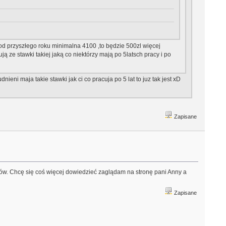
a od przyszłego roku minimalna 4100 ,to będzie 500zl więcej
 ze stawki takiej jaką co niektórzy mają po 5latsch pracy i po
eni maja takie stawki jak ci co pracuja po 5 lat to juz tak jest xD
Zapisane
w. Chcę się coś więcej dowiedzieć zaglądam na stronę pani Anny a
Zapisane