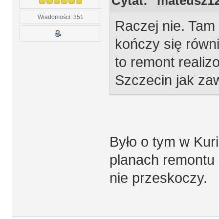
Cytat: "mateusz1
Wiadomości: 351
Raczej nie. Tam
kończy się równi
to remont realiz
Szczecin jak za
Było o tym w Kur
planach remontu 
nie przeskoczy.