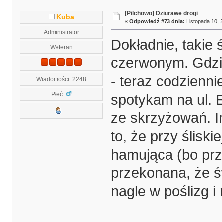
[Pilchowo] Dziurawe drogi
Kuba
«
Odpowiedź #73 dnia:
Listopada 10, 
Administrator
Dokładnie, takie 
Weteran
czerwonym. Gdzie
- teraz codzienni
Wiadomości: 2248
Płeć:
spotykam na ul. 
ze skrzyżowań. 
to, że przy ślisk
hamująca (bo prze
przekonana, że św
nagle w poślizg 