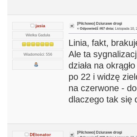
[Pilchowo] Dziurawe drogi
jasia
«
Odpowiedź #67 dnia:
Listopada 10, 
Wielka Gaduła
Linia, fakt, brakuje
Ale ta sygnalizac
Wiadomości: 556
działa na okrągło 
po 22 i widzę zie
na czerwone - do
dlaczego tak się d
[Pilchowo] Dziurawe drogi
DEtonator