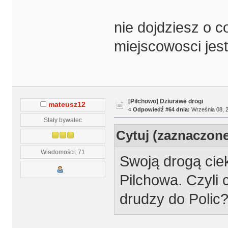
nie dojdziesz o c
miejscowosci jest
[Pilchowo] Dziurawe drogi
mateusz12
«
Odpowiedź #64 dnia:
Września 08, 2
Stały bywalec
Cytuj (zaznaczon
Wiadomości: 71
Swoją drogą cie
Pilchowa. Czyli 
drudzy do Polic?