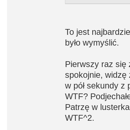
To jest najbardzi
było wymyślić.
Pierwszy raz się
spokojnie, widzę 
w pół sekundy z 
WTF? Podjechałem 
Patrzę w lusterk
WTF^2.