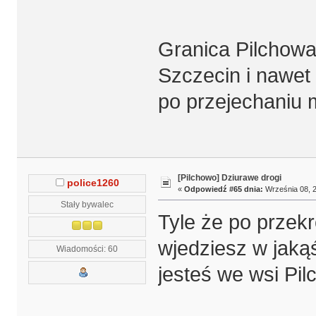
Granica Pilchowa 
Szczecin i nawet 
po przejechaniu m
[Pilchowo] Dziurawe drogi
police1260
«
Odpowiedź #65 dnia:
Września 08, 2
Stały bywalec
Tyle że po przekr
wjedziesz w jakąś 
Wiadomości: 60
jesteś we wsi Pil