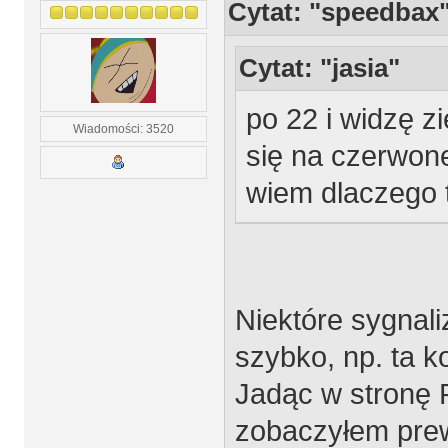
Cytat: "speedbax
Cytat: "jasia"
po 22 i widzę z
Wiadomości: 3520
się na czerwone
wiem dlaczego t
Niektóre sygnaliz
szybko, np. ta ko
Jadąc w stronę P
zobaczyłem pre