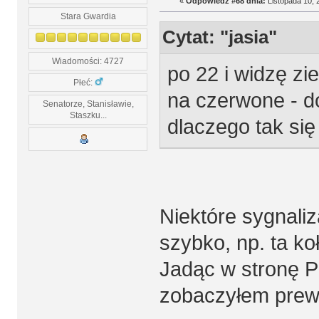
«
Odpowiedź #68 dnia:
Listopada 10, 
Stara Gwardia
Cytat: "jasia"
Wiadomości: 4727
po 22 i widzę zi
Płeć:
na czerwone - d
Senatorze, Stanisławie,
Staszku...
dlaczego tak się 
Niektóre sygnaliza
szybko, np. ta koł
Jadąc w stronę Po
zobaczyłem prew