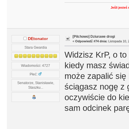
Jeśli jeste
[Pilchowo] Dziurawe drogi
DEtonator
«
Odpowiedź #74 dnia:
Listopada 10, 
Stara Gwardia
Widzisz KrP, o to
kiedy masz świad
Wiadomości: 4727
może zapalić się 
Płeć:
Senatorze, Stanisławie,
ściągasz nogę z 
Staszku...
oczywiście do ki
sam odcinek parę