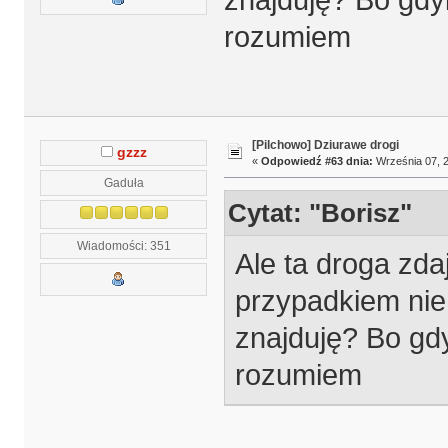
znajduję? Bo gdy
rozumiem
[Pilchowo] Dziurawe drogi
gzzz
«
Odpowiedź #63 dnia:
Września 07, 2
Gaduła
Cytat: "Borisz"
Wiadomości: 351
Ale ta droga zda
przypadkiem nie 
znajduję? Bo gd
rozumiem