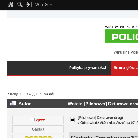
Witaj Gość
Notice
: Undefined index: tapatalk_body_hook in
/home/klient.dhosting.pl/wipmed
Wirtualne Poli
Polityka prywatności
Strona główn
Strony:
1
...
3
4
[
5
]
6
7
Na dół
Autor
Wątek: [Pilchowo] Dziurawe drog
[Pilchowo] Dziurawe drogi
gzzz
«
Odpowiedź #60 dnia:
Września 07, 2
Gaduła