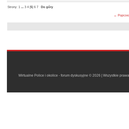
Strony:
1
...
3
4
[
5
]
6
7
Do góry
← Poprzed
Wirtualne Police i okolice - forum dyskusyjne © 2026 | Wszystkie praw