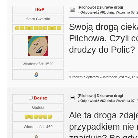
[Pilchowo] Dziurawe drogi
KrP
«
Odpowiedź #61 dnia:
Września 07, 2
Stara Gwardia
Swoją drogą cie
Pilchowa. Czyli c
drudzy do Polic? 
Wiadomości: 3520
"Problem z cytatami w internecie jest taki, ż
[Pilchowo] Dziurawe drogi
Borisz
«
Odpowiedź #62 dnia:
Września 07, 2
Gaduła
Ale ta droga zdaj
przypadkiem nie r
Wiadomości: 460