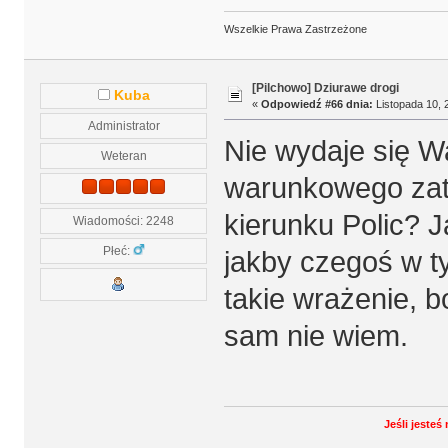
Wszelkie Prawa Zastrzeżone
[Pilchowo] Dziurawe drogi
Kuba
«
Odpowiedź #66 dnia:
Listopada 10, 
Administrator
Nie wydaje się Wam
Weteran
warunkowego zat
kierunku Polic? J
Wiadomości: 2248
Płeć:
jakby czegoś w 
takie wrażenie, b
sam nie wiem.
Jeśli jeste