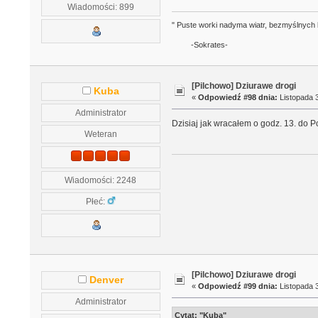
Wiadomości: 899
" Puste worki nadyma wiatr, bezmyślnych 
-Sokrates-
[Pilchowo] Dziurawe drogi
Kuba
«
Odpowiedź #98 dnia:
Listopada 3
Administrator
Dzisiaj jak wracałem o godz. 13. do Po
Weteran
Wiadomości: 2248
Płeć:
[Pilchowo] Dziurawe drogi
Denver
«
Odpowiedź #99 dnia:
Listopada 3
Administrator
Cytat: "Kuba"