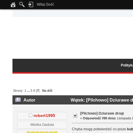
Witaj Gość
Notice
: Undefined index: tapatalk_body_hook in
/home/klient.dhosting.pl/wipmed
Polity
Strony:
1
...
5
6
[
7
]
Na dół
Autor
Wątek: [Pilchowo] Dziurawe d
[Pilchowo] Dziurawe drogi
robert1995
«
Odpowiedź #90 dnia:
Listopada 1
Wielka Gaduła
Chyba mogę potwierdzić co pisze
kub