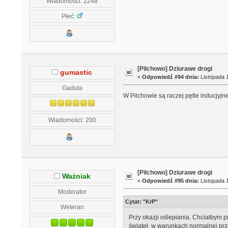
Wiadomości: 2248
Płeć:
[Pilchowo] Dziurawe drogi
gumastic
«
Odpowiedź #94 dnia:
Listopada 1
Gaduła
W Pilchowie są raczej pętle inducjyjn
Wiadomości: 200
[Pilchowo] Dziurawe drogi
Ważniak
«
Odpowiedź #95 dnia:
Listopada 1
Moderator
Cytat: "KrP"
Weteran
Przy okazji oślepiania. Chciałbym 
świateł, w warunkach normalnej prze