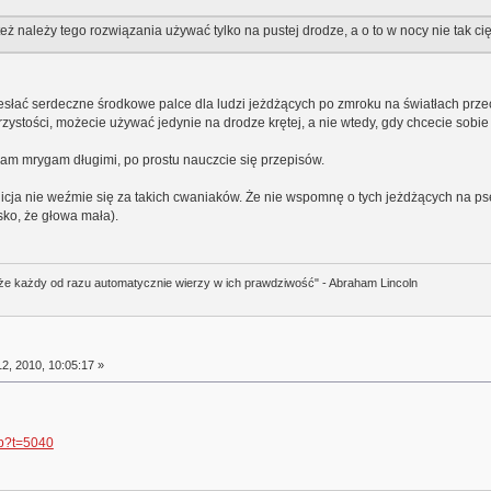
ż należy tego rozwiązania używać tylko na pustej drodze, a o to w nocy nie tak ci
zesłać serdeczne środkowe palce dla ludzi jeżdżących po zmroku na światłach pr
zystości, możecie używać jedynie na drodze krętej, a nie wtedy, gdy chcecie sobie 
wam mrygam długimi, po prostu nauczcie się przepisów.
cja nie weźmie się za takich cwaniaków. Że nie wspomnę o tych jeżdżących na p
esko, że głowa mała).
i, że każdy od razu automatycznie wierzy w ich prawdziwość" - Abraham Lincoln
2, 2010, 10:05:17 »
php?t=5040