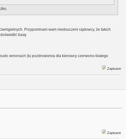
ężko.
zeciwmgielnych. Przypominam wam niedouczeni rajdowcy, że takich
doświetlić trasę.
seudo xenonach (tu pozdrowienia dla kierowcy czerwono-białego
Zapisane
Zapisane