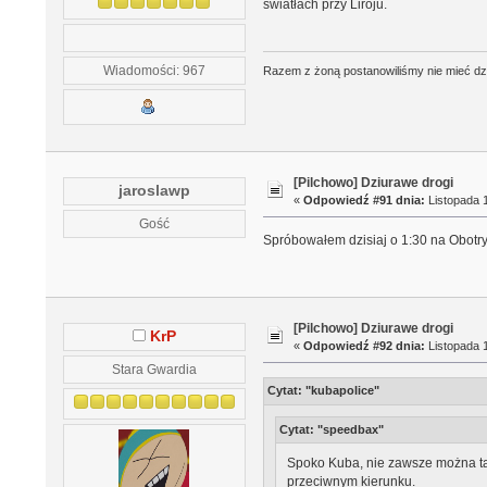
światłach przy Liroju.
Wiadomości: 967
Razem z żoną postanowiliśmy nie mieć dzie
[Pilchowo] Dziurawe drogi
jaroslawp
«
Odpowiedź #91 dnia:
Listopada 1
Gość
Spróbowałem dzisiaj o 1:30 na Obotryck
[Pilchowo] Dziurawe drogi
KrP
«
Odpowiedź #92 dnia:
Listopada 1
Stara Gwardia
Cytat: "kubapolice"
Cytat: "speedbax"
Spoko Kuba, nie zawsze można tak
przeciwnym kierunku.