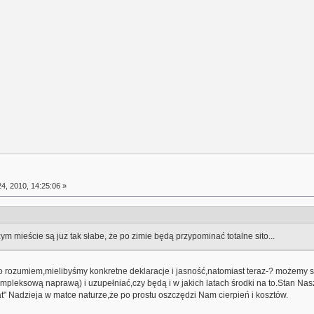
4, 2010, 14:25:06 »
ym mieście są juz tak słabe, że po zimie będą przypominać totalne sito...
o rozumiem,mielibyśmy konkretne deklaracje i jasność,natomiast teraz-? możemy sp
 kompleksową naprawą) i uzupełniać,czy będą i w jakich latach środki na to.Stan Na
iat" Nadzieja w matce naturze,że po prostu oszczędzi Nam cierpień i kosztów.