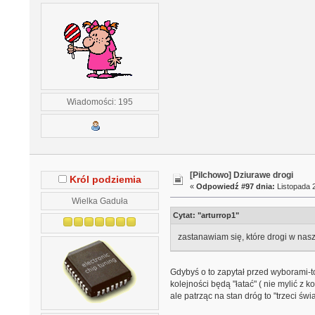
Wiadomości: 195
[Pilchowo] Dziurawe drogi
Król podziemia
«
Odpowiedź #97 dnia:
Listopada 2
Wielka Gaduła
Cytat: "arturrop1"
zastanawiam się, które drogi w nasz
Gdybyś o to zapytał przed wyborami-t
kolejności będą "łatać" ( nie mylić z
ale patrząc na stan dróg to "trzeci św