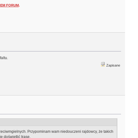
NEM FORUM
.
altu.
Zapisane
przeciwmgielnych. Przypominam wam niedouczeni rajdowcy, że takich
e doświetlić trasę.