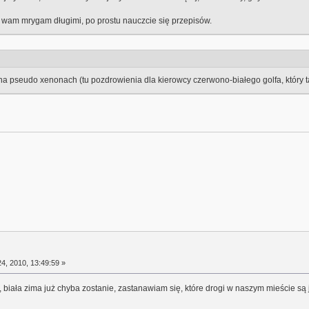
y wam mrygam długimi, po prostu nauczcie się przepisów.
a pseudo xenonach (tu pozdrowienia dla kierowcy czerwono-białego golfa, który ta
4, 2010, 13:49:59 »
 biała zima już chyba zostanie, zastanawiam się, które drogi w naszym mieście są ju