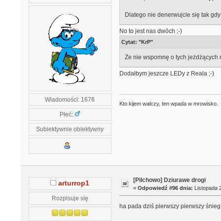
Dlatego nie denerwujcie się tak gd
No to jest nas dwóch ;-)
Cytat: "KrP"
Że nie wspomnę o tych jeżdżących n
Dodałbym jeszcze LEDy z Reala ;-)
Wiadomości: 1676
Kto kijem walczy, ten wpada w mrowisko.
Płeć:
Subiektywnie obiektywny
[Pilchowo] Dziurawe drogi
arturrop1
«
Odpowiedź #96 dnia:
Listopada 2
Rozpisuje się
ha pada dziś pierwszy pierwszy śnieg,