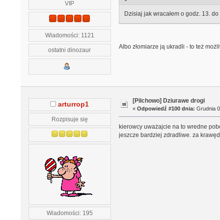
VIP
Dzisiaj jak wracałem o godz. 13. do 
Wiadomości: 1121
Albo złomiarze ją ukradli - to też możl
ostatni dinozaur
[Pilchowo] Dziurawe drogi
arturrop1
«
Odpowiedź #100 dnia:
Grudnia 0
Rozpisuje się
kierowcy uważajcie na to wredne pobo
jeszcze bardziej zdradliwe. za krawęd
Wiadomości: 195