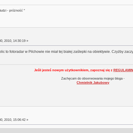
ludzi - próżność "
0, 2010, 14:30:19 »
lic to fotoradar w Pilchowie nie miał tej białej zaślepki na obiektywie. Czyżby zac
Jeśli jesteś nowym użytkownikiem, zapoznaj się z
REGULAMI
Zachęcam do obserwowania mojego bloga -
Chmielnik Jakubowy
0, 2010, 15:06:42 »