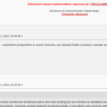
Jeśli jesteś nowym użytkownikiem, zapoznaj się z
REGULAMI
Zachęcam do obserwowania mojego bloga -
Chmielnik Jakubowy
2, 2010, 10:45:46 »
e - widziałem przejazdem w czasie remontu, jak układali kable w jednej z warstw asf
2, 2010, 22:32:45 »
przesłać serdeczne środkowe palce dla ludzi jeżdżących po zmroku na światłach 
jrzystości, możecie używać jedynie na drodze krętej, a nie wtedy, gdy chcecie sobi