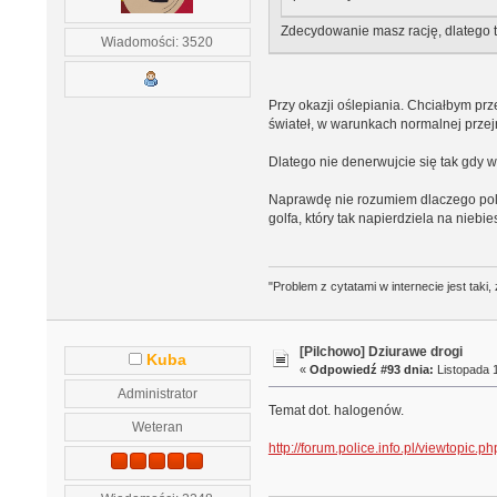
Zdecydowanie masz rację, dlatego te
Wiadomości: 3520
Przy okazji oślepiania. Chciałbym pr
świateł, w warunkach normalnej przejr
Dlatego nie denerwujcie się tak gdy 
Naprawdę nie rozumiem dlaczego poli
golfa, który tak napierdziela na niebi
"Problem z cytatami w internecie jest tak
[Pilchowo] Dziurawe drogi
Kuba
«
Odpowiedź #93 dnia:
Listopada 1
Administrator
Temat dot. halogenów.
Weteran
http://forum.police.info.pl/viewtopic.