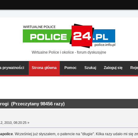
ia2/forum/Sources/Load.php(2501) : eval()'d code
on line
199
Wirtualne Police i okolice - forum dyskusyjne
ka prywatności
Strona główna
Pomoc
Szukaj
Zaloguj się
Reje
rogi (Przeczytany 98456 razy)
2, 2010, 08:20:25 »
apolice
. Wcześniej już słyszałem, o patencie na "długie". Kilka razy udało mi się z