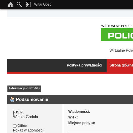
Witaj Gość
Notice
: Undefined index: tapatalk_body_hook in
/home/klient.dhosting.pl/wipmed
Wirtualne Poli
Polityka prywatności
Strona główn
Informacja o Profilu
Podsumowanie
jasia 
Wiadomości:
Wielka Gaduła
Wiek:
Miejsce pobytu:
Offline
Pokaż wiadomości