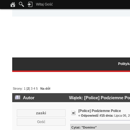
Witaj Gość
Notice
: Undefined index: tapatalk_body_hook in
/home/klient.dhosting.pl/wipmed
Polity
Strony:
1
[
2
]
3
4
5
Na dół
Autor
Wątek: [Police] Podziemne Pol
[Police] Podziemne Police
zaski
«
Odpowiedź #15 dnia:
Lipca 06, 2
Gość
Cytat: "Domino"