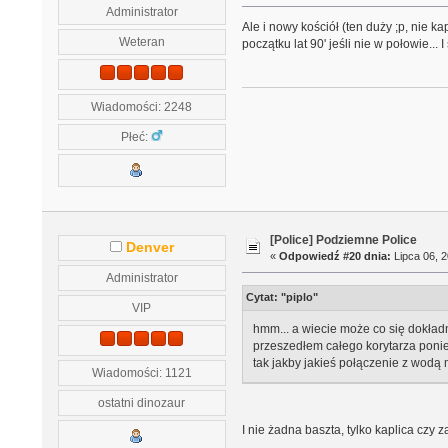
Administrator
Ale i nowy kościół (ten duży ;p, nie 
Weteran
początku lat 90' jeśli nie w połowie..
Wiadomości: 2248
Płeć:
[Police] Podziemne Police
Denver
«
Odpowiedź #20 dnia:
Lipca 06, 2
Administrator
Cytat: "piplo"
VIP
hmm... a wiecie może co się dokładn
przeszedłem całego korytarza pon
tak jakby jakieś połączenie z wodą m
Wiadomości: 1121
ostatni dinozaur
I nie żadna baszta, tylko kaplica czy 