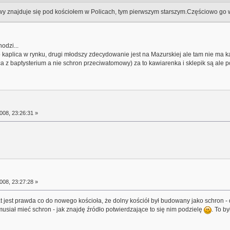
 znajduje się pod kościołem w Policach, tym pierwszym starszym.Częściowo go wy
hodzi...
o kaplica w rynku, drugi młodszy zdecydowanie jest na Mazurskiej ale tam nie ma kaw
ica z baptysterium a nie schron przeciwatomowy) za to kawiarenka i sklepik są ale 
008, 23:26:31 »
008, 23:27:28 »
rat jest prawda co do nowego kościoła, że dolny kościół był budowany jako schron -
iał mieć schron - jak znajdę źródło potwierdzające to się nim podzielę
. To b