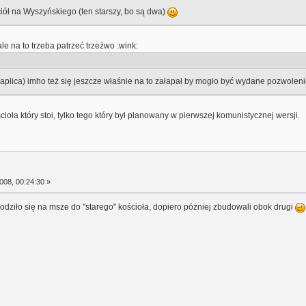
iół na Wyszyńskiego (ten starszy, bo są dwa)
le na to trzeba patrzeć trzeźwo :wink:
e kaplica) imho też się jeszcze właśnie na to załapał by mogło być wydane pozwole
cioła który stoi, tylko tego który był planowany w pierwszej komunistycznej wersji.
008, 00:24:30 »
odziło się na msze do "starego" kościoła, dopiero póżniej zbudowali obok drugi