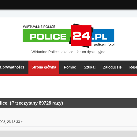
ia2/forum/Sources/Load.php(2501) : eval()'d code
on line
199
Wirtualne Police i okolice - forum dyskusyjne
ka prywatności
Strona główna
Pomoc
Szukaj
Zaloguj się
Reje
ice (Przeczytany 89728 razy)
008, 23:18:33 »