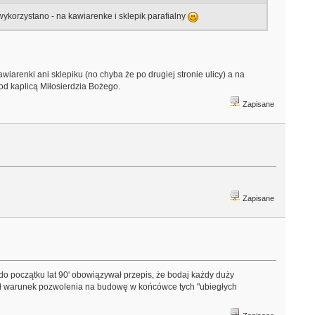
korzystano - na kawiarenke i sklepik parafialny
iarenki ani sklepiku (no chyba że po drugiej stronie ulicy) a na
pod kaplicą Miłosierdzia Bożego.
Zapisane
Zapisane
 do początku lat 90' obowiązywał przepis, że bodaj każdy duży
ył warunek pozwolenia na budowę w końcówce tych "ubiegłych