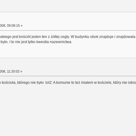
008, 09:08:15 »
skiego jest kościół jeden ten z żółtej cegły. W budynku obok znajduje i znajdował
yło. I to nie jest tylko kwestia nazewnictwa.
008, 11:20:02 »
o kościoła, którego nie było :lol2: A komunie to też miałem w kościele, który nie istni