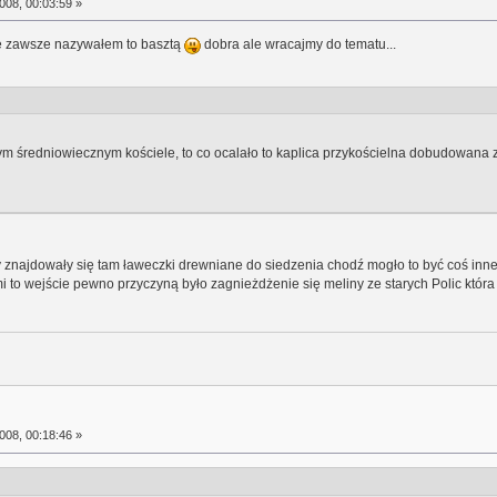
008, 00:03:59 »
le zawsze nazywałem to basztą
dobra ale wracajmy do tematu...
średniowiecznym kościele, to co ocalało to kaplica przykościelna dobudowana z
kby znajdowały się tam ławeczki drewniane do siedzenia chodź mogło to być coś in
tami to wejście pewno przyczyną było zagnieżdżenie się meliny ze starych Polic któ
008, 00:18:46 »