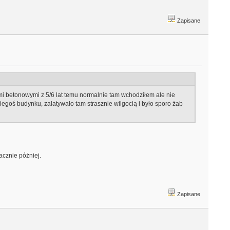
Zapisane
ami betonowymi z 5/6 lat temu normalnie tam wchodziłem ale nie
kiegoś budynku, zalatywało tam strasznie wilgocią i było sporo żab
cznie póżniej.
Zapisane