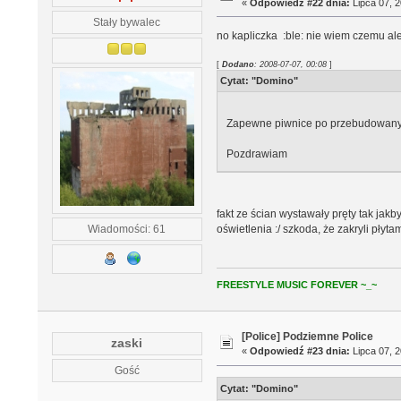
«
Odpowiedź #22 dnia:
Lipca 07, 2
Stały bywalec
no kapliczka :ble: nie wiem czemu a
[
Dodano
: 2008-07-07, 00:08
]
Cytat: "Domino"
Zapewne piwnice po przebudowanym 
Pozdrawiam
fakt ze ścian wystawały pręty tak ja
Wiadomości: 61
oświetlenia :/ szkoda, że zakryli pły
FREESTYLE MUSIC FOREVER ~_~
[Police] Podziemne Police
zaski
«
Odpowiedź #23 dnia:
Lipca 07, 2
Gość
Cytat: "Domino"