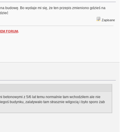
e na budowę. Bo wydaje mi się, że ten przepis zmieniono gdzieś na
edzieć
Zapisane
NEM FORUM
.
ami betonowymi z 5/6 lat temu normalnie tam wchodziłem ale nie
kiegoś budynku, zalatywało tam strasznie wilgocią i było sporo żab