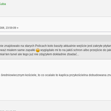
 Kuba
008, 23:59:09 »
ie znajdowało na starych Policach koło baszty aktualnie wejście jest zakryte płyt
ieważ miałem same zapałki
wyglądało mi to na jakiś schron albo przejście do ja
iał ten tunel ale tego już nie zdążyłem dokładnie zbadać...
edniowiecznym kościele, to co ocalało to kaplica przykościelna dobudowana zna