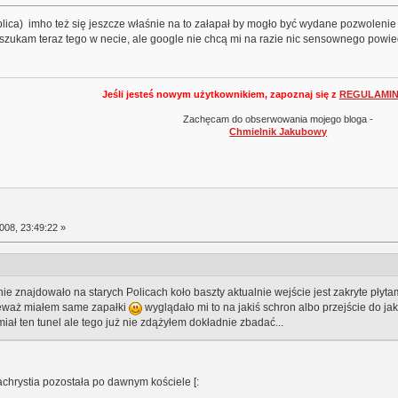
kaplica) imho też się jeszcze właśnie na to załapał by mogło być wydane pozwoleni
. I szukam teraz tego w necie, ale google nie chcą mi na razie nic sensownego powi
Jeśli jesteś nowym użytkownikiem, zapoznaj się z
REGULAMI
Zachęcam do obserwowania mojego bloga -
Chmielnik Jakubowy
008, 23:49:22 »
ie znajdowało na starych Policach koło baszty aktualnie wejście jest zakryte płyt
ieważ miałem same zapałki
wyglądało mi to na jakiś schron albo przejście do ja
iał ten tunel ale tego już nie zdążyłem dokładnie zbadać...
zachrystia pozostała po dawnym kościele [: