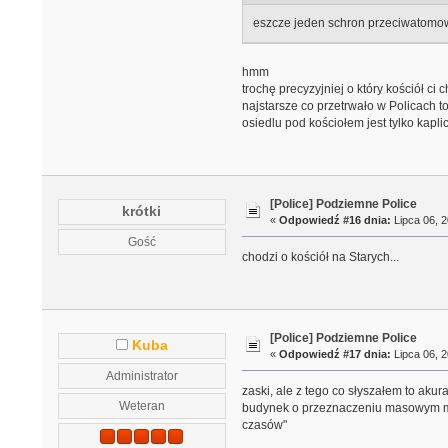
eszcze jeden schron przeciwatomowy
hmm
trochę precyzyjniej o który kościół ci c
najstarsze co przetrwało w Policach t
osiedlu pod kościołem jest tylko kapl
[Police] Podziemne Police
krótki
«
Odpowiedź #16 dnia:
Lipca 06, 2
Gość
chodzi o kościół na Starych...
[Police] Podziemne Police
Kuba
«
Odpowiedź #17 dnia:
Lipca 06, 2
Administrator
zaski, ale z tego co słyszałem to aku
Weteran
budynek o przeznaczeniu masowym mus
czasów"