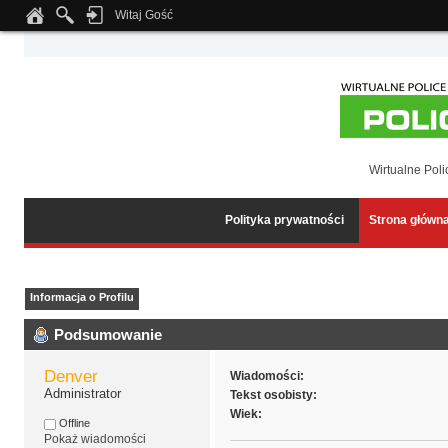
Witaj Gość
Notice
: Undefined index: tapatalk_body_hook in
/home/klient.dhosting.pl/wipmed
Wirtualne Poli
Polityka prywatności
Strona główn
Informacja o Profilu
Podsumowanie
Denver
Wiadomości:
Administrator
Tekst osobisty:
Wiek:
Offline
Pokaż wiadomości