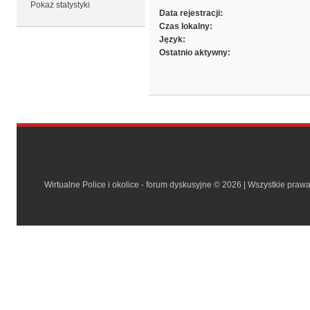
Pokaż statystyki
Data rejestracji:
Czas lokalny:
Język:
Ostatnio aktywny:
Wirtualne Police i okolice - forum dyskusyjne © 2026 | Wszystkie praw