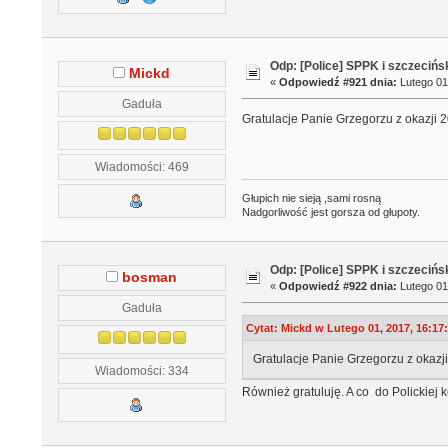
Odp: [Police] SPPK i szczeciń
Mickd
«
Odpowiedź #921 dnia:
Lutego 01
Gaduła
Gratulacje Panie Grzegorzu z okazji 20
Wiadomości: 469
Głupich nie sieją ,sami rosną
Nadgorliwość jest gorsza od głupoty.
Odp: [Police] SPPK i szczeciń
bosman
«
Odpowiedź #922 dnia:
Lutego 01
Gaduła
Cytat: Mickd w Lutego 01, 2017, 16:17
Gratulacje Panie Grzegorzu z okazji 
Wiadomości: 334
Również gratuluję. A co do Polickiej k