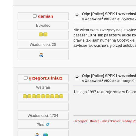
Odp: [Police] SPPK i szczeciń
damian
«
Odpowiedź #919 dnia:
Stycznia 2
Bywalec
Nie wiem czemu wszyscy nagle wylewa
pasażer 107/F lub pasażer w aucie kol
prawie taki sam numer na Obotryckiej
Wiadomości: 28
szybciej jak wciśnie się przed autobu
Odp: [Police] SPPK i szczeciń
grzegorz.ufniarz
«
Odpowiedź #920 dnia:
Lutego 01
Weteran
1 lutego 1997 roku zajezdnia w Polic
Wiadomości: 1734
Grzegorz Ufniarz - mieszkaniec i radny P
Płeć: