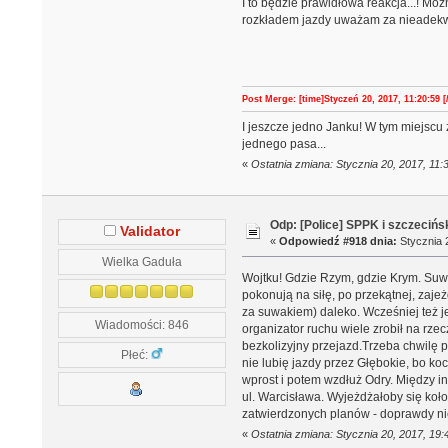
I to będzie prawidłowa reakcja...! Mo
rozkładem jazdy uważam za nieadekw
Post Merge: [time]Styczeń 20, 2017, 11:20:59 [
I jeszcze jedno Janku! W tym miejscu
jednego pasa...
«
Ostatnia zmiana: Stycznia 20, 2017, 11
Odp: [Police] SPPK i szczeciń
Validator
«
Odpowiedź #918 dnia:
Stycznia 2
Wielka Gaduła
Wojtku! Gdzie Rzym, gdzie Krym. Suwa
pokonują na siłę, po przekątnej, zajeż
za suwakiem) daleko. Wcześniej też je
Wiadomości: 846
organizator ruchu wiele zrobił na rze
bezkolizyjny przejazd.Trzeba chwilę 
Płeć:
nie lubię jazdy przez Głębokie, bo k
wprost i potem wzdłuż Odry. Między i
ul. Warcisława. Wyjeżdżałoby się koło
zatwierdzonych planów - doprawdy ni
«
Ostatnia zmiana: Stycznia 20, 2017, 19: