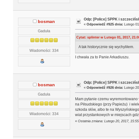
Odp: [Police] SPPK i szczeciń
bosman
«
Odpowiedź #925 dnia:
Lutego 01
Gaduła
Cytat: splinter w Lutego 01, 2017, 21:
A tak historycznie się wychyliłem.
Wiadomości: 334
I chwała za to Panie Arkadiuszu.
Odp: [Police] SPPK i szczeciń
bosman
«
Odpowiedź #926 dnia:
Lutego 20
Gaduła
Mam pytanie czemu wyremontowano wiat
na Piłsudskiego (przy Papieżu) i wiel
szkoda słów, albo te na Wyszyńskiego
Wiadomości: 334
wiat przystankowych w miejscach gdz
«
Ostatnia zmiana: Lutego 20, 2017, 15: