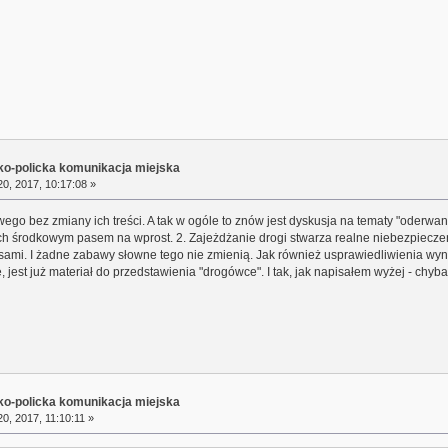
sko-policka komunikacja miejska
0, 2017, 10:17:08 »
go bez zmiany ich treści. A tak w ogóle to znów jest dyskusja na tematy "oderwa
h środkowym pasem na wprost. 2. Zajeżdżanie drogi stwarza realne niebezpiecze
sami. I żadne zabawy słowne tego nie zmienią. Jak również usprawiedliwienia wynik
, jest już materiał do przedstawienia "drogówce". I tak, jak napisałem wyżej - chyb
sko-policka komunikacja miejska
0, 2017, 11:10:11 »