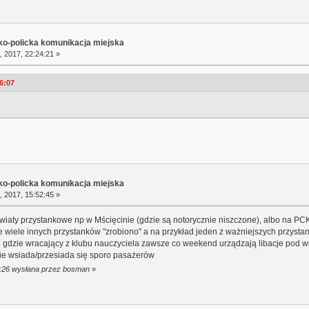
sko-policka komunikacja miejska
, 2017, 22:24:21 »
06:07
sko-policka komunikacja miejska
, 2017, 15:52:45 »
y przystankowe np w Mścięcinie (gdzie są notorycznie niszczone), albo na PCK g
e wiele innych przystanków "zrobiono" a na przykład jeden z ważniejszych przysta
 gdzie wracający z klubu nauczyciela zawsze co weekend urządzają libacje pod wia
ie wsiada/przesiada się sporo pasażerów
55:26 wysłana przez bosman
»