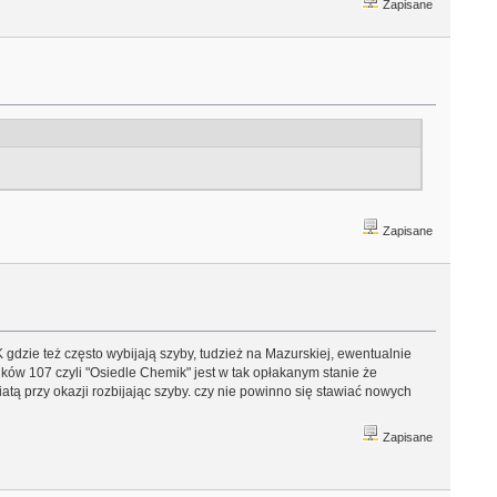
Zapisane
Zapisane
dzie też często wybijają szyby, tudzież na Mazurskiej, ewentualnie
nków 107 czyli "Osiedle Chemik" jest w tak opłakanym stanie że
tą przy okazji rozbijając szyby. czy nie powinno się stawiać nowych
Zapisane