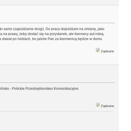
o samo (zajeżdżanie drogi). Do pracy dojeżdżam na zmianę, jako
 na prawy, żeby dostać się na przystanek, ale kierowcy aut robią
sa dawał po heblach, bo jaśnie Pan za kierownicą będzie w domu
Zapisane
cińsko - Polickie Przedsiębiorstwo Komunikacyjne.
Zapisane