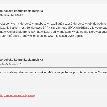
sko-policka komunikacja miejska
1, 2017, 13:46:13 »
ją pomyję na kierowców autobusów, jeżeli duża część kierowców robi dokładnie t
eżanki i faktem jest, że kierowcy SPPK czy z innego SPAK wjeżdżają z lewego pasa
 na wysokości biedronki jak i na wilczej pod wiaduktem. Wielokrotnie kierowca bu
s. Jak ktoś chce drogówki to niech też w/w miejscach, zysk będzie.
sko-policka komunikacja miejska
, 2017, 12:10:43 »
ach została wyodrębniona ze struktur MZK, a na jej bazie powołano do życia Szcze
olic, zapraszam na moją stronę