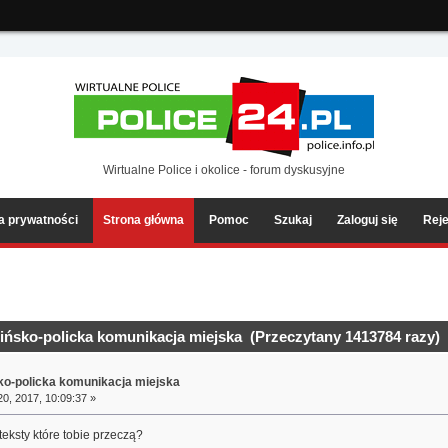
ia2/forum/Sources/Load.php(2501) : eval()'d code
on line
199
Wirtualne Police i okolice - forum dyskusyjne
ka prywatności
Strona główna
Pomoc
Szukaj
Zaloguj się
Reje
ińsko-policka komunikacja miejska (Przeczytany 1413784 razy)
sko-policka komunikacja miejska
0, 2017, 10:09:37 »
teksty które tobie przeczą?