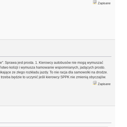
Zapisane
ne". Sprawa jest prosta. 1. Kierowcy autobusów nie mogą wymuszać
ństwo kolizji i wymusza hamowanie wspomnianych, jadących prosto.
ające ze złego rozkładu jazdy. To nie racja dla samowolki na drodze.
a trzeba będzie to uczynić jeśli kierowcy SPPK nie zmienią obyczajów.
Zapisane