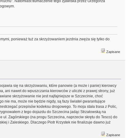
wi Ruchu". Natomiast tłumaczenie tego zjawiska przez Grzegorza
rogowym.
omymi, ponieważ tuż za skrzyżowaniem jezdnia zwęża się tylko do
Zapisane
ojawia się na skrzyżowaniu, które panowie (a może i panie) kierowcy
ma, ani nawet do wpuszczania kierowców z uliczki z prawej strony, już
awiane skrzyżowanie nie jest najfajniejsze w Szczecinie, choć
 go nie ma, może nie będzie nigdy, są fazy świateł gwarantujące
zestrzegać przepisów kodeksu drogowego. To moja stała trasa z Polic,
 rezygnowałem z tego dojazdu do Szczecina jadąc Strzałowską na
e ul. Zagórskiego (na progu Szczecina, naprzeciw skrętu do Tesco) do
iej i Zaleskiego. Dlaczego Piotr Krzystek nie finalizuje dawno już
Zapisane