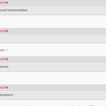
0:17:08
uszać pierwszeństwa
0:17:08
am...!
0:17:08
pisami.
0:17:08
 "drogówce".