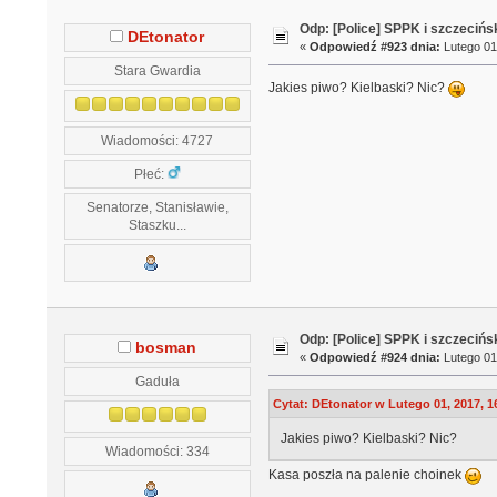
Odp: [Police] SPPK i szczeciń
DEtonator
«
Odpowiedź #923 dnia:
Lutego 01
Stara Gwardia
Jakies piwo? Kielbaski? Nic?
Wiadomości: 4727
Płeć:
Senatorze, Stanisławie,
Staszku...
Odp: [Police] SPPK i szczeciń
bosman
«
Odpowiedź #924 dnia:
Lutego 01
Gaduła
Cytat: DEtonator w Lutego 01, 2017, 1
Jakies piwo? Kielbaski? Nic?
Wiadomości: 334
Kasa poszła na palenie choinek