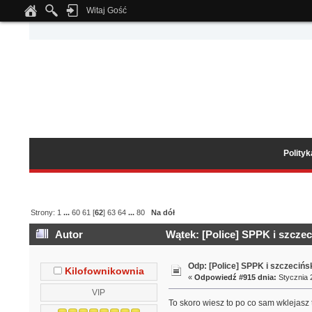
Witaj Gość
Notice
: Undefined index: tapatalk_body_hook in
/home/klient.dhosting.pl/wipmed
Polity
Strony:
1
...
60
61
[
62
]
63
64
...
80
Na dół
Autor
Wątek: [Police] SPPK i szczec
Odp: [Police] SPPK i szczeciń
Kilofownikownia
«
Odpowiedź #915 dnia:
Stycznia 2
VIP
To skoro wiesz to po co sam wklejasz 