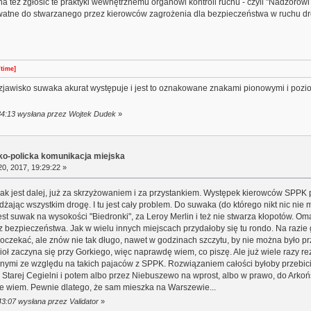
żna też zgłosić te praktyki wewnętrznemu organowi kontroli ruchu - czyli "Nadzoro
atne do stwarzanego przez kierowców zagrożenia dla bezpieczeństwa w ruchu d
/time]
 zjawisko suwaka akurat występuje i jest to oznakowane znakami pionowymi i pozi
:34:13 wysłana przez Wojtek Dudek
»
sko-policka komunikacja miejska
0, 2017, 19:29:22 »
k jest dalej, już za skrzyżowaniem i za przystankiem. Występek kierowców SPPK p
dżając wszystkim drogę. I tu jest cały problem. Do suwaka (do którego nikt nic nie 
st suwak na wysokości "Biedronki", za Leroy Merlin i też nie stwarza kłopotów. Om
cz bezpieczeństwa. Jak w wielu innych miejscach przydałoby się tu rondo. Na razie
poczekać, ale znów nie tak długo, nawet w godzinach szczytu, by nie można było pr
ocioł zaczyna się przy Gorkiego, więc naprawdę wiem, co piszę. Ale już wiele razy
nnymi ze względu na takich pajaców z SPPK. Rozwiązaniem całości byłoby przebici
 Starej Cegielni i potem albo przez Niebuszewo na wprost, albo w prawo, do Arkońsk
e wiem. Pewnie dlatego, że sam mieszka na Warszewie...
43:07 wysłana przez Validator
»