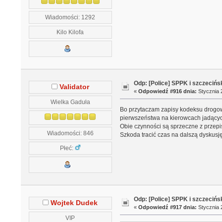
Wiadomości: 1292
Kilo Kilofa
Odp: [Police] SPPK i szczeciń
Validator
«
Odpowiedź #916 dnia:
Stycznia 2
Wielka Gaduła
Bo przytaczam zapisy kodeksu drogowe
pierwszeństwa na kierowcach jadącyc
Obie czynności są sprzeczne z przepi
Wiadomości: 846
Szkoda tracić czas na dalszą dyskusję
Płeć:
Odp: [Police] SPPK i szczeciń
Wojtek Dudek
«
Odpowiedź #917 dnia:
Stycznia 2
VIP