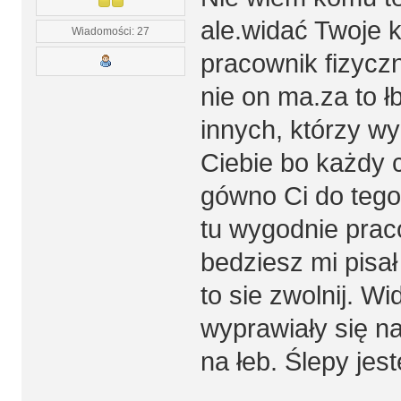
ale.widać Twoje k
Wiadomości: 27
pracownik fizycz
nie on ma.za to ł
innych, którzy w
Ciebie bo każdy c
gówno Ci do tego 
tu wygodnie praco
bedziesz mi pisał
to sie zwolnij. W
wyprawiały się na
na łeb. Ślepy jes