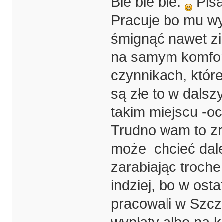
Ble ble ble.
Pisa
Pracuje bo mu wy
śmignąć nawet zi
na samym komforc
czynnikach, które
są złe to w dals
takim miejscu -o
Trudno wam to z
może chcieć dal
zarabiając troche
indziej, bo w os
pracowali w Szcz
wypłaty albo na k