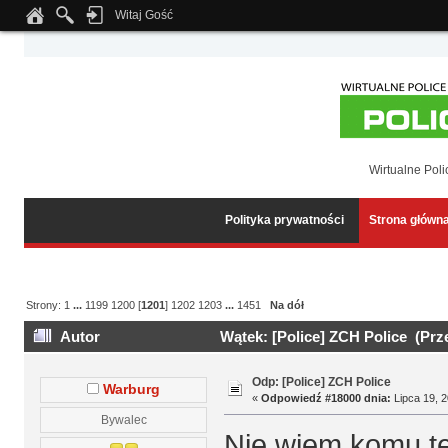
Witaj Gość
Notice
: Undefined index: tapatalk_body_hook in
/home/klient.dhosting.pl/wipmed
Wirtualne Poli
Polityka prywatności
Strona główn
Strony:
1
...
1199
1200
[
1201
]
1202
1203
...
1451
Na dół
Autor
Wątek: [Police] ZCH Police (Prz
Odp: [Police] ZCH Police
Warburg
«
Odpowiedź #18000 dnia:
Lipca 19, 2
Bywalec
Nie wiem komu ter