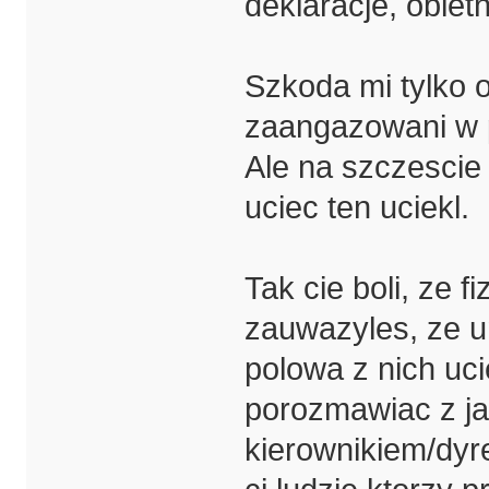
deklaracje, obietn
Szkoda mi tylko o
zaangazowani w p
Ale na szczescie 
uciec ten uciekl.
Tak cie boli, ze f
zauwazyles, ze um
polowa z nich uc
porozmawiac z j
kierownikiem/dyre