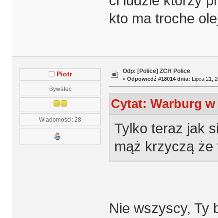
ci ludzie ktorzy 
kto ma troche olej
Odp: [Police] ZCH Police
Piotr
«
Odpowiedź #18014 dnia:
Lipca 21, 2
Bywalec
Cytat: Warburg w 
Wiadomości: 28
Tylko teraz jak 
mąż krzyczą że 
Nie wszyscy, Ty 