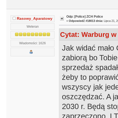
Odp: [Police] ZCH Police
Rasowy_Aparatowy
«
Odpowiedź #18013 dnia:
Lipca 21, 2
Weteran
Cytat: Warburg w 
Wiadomości: 1626
Jak widać mało C
zabiorą bo Tobie 
sprzedaż spadała
żeby to poprawić
wszyscy jak jed
oszczędzać. A ja
2030 r. Będą st
zaprzeczono. I T