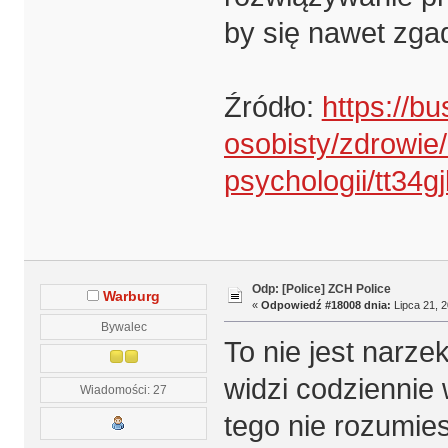
by się nawet zga
Źródło:
https://bu
osobisty/zdrowi
psychologii/tt34gj
Odp: [Police] ZCH Police
Warburg
«
Odpowiedź #18008 dnia:
Lipca 21, 2
Bywalec
To nie jest narzek
widzi codziennie 
Wiadomości: 27
tego nie rozumies