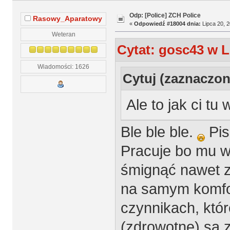
Odp: [Police] ZCH Police
Rasowy_Aparatowy
«
Odpowiedź #18004 dnia:
Lipca 20, 2
Weteran
Cytat: gosc43 w L
Wiadomości: 1626
Cytuj (zaznaczon
Ale to jak ci t
Ble ble ble.
Pis
Pracuje bo mu w
śmignąć nawet z
na samym komfor
czynnikach, któr
(zdrowotne) są 