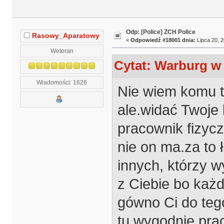
Odp: [Police] ZCH Police
Rasowy_Aparatowy
«
Odpowiedź #18001 dnia:
Lipca 20, 2
Weteran
Cytat: Warburg w 
Wiadomości: 1626
Nie wiem komu te
ale.widać Twoje 
pracownik fizyc
nie on ma.za to 
innych, którzy 
z Ciebie bo każd
gówno Ci do tego
tu wygodnie prac