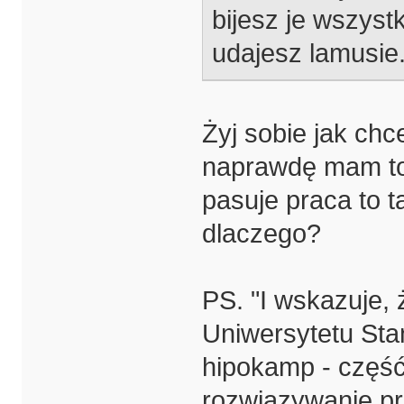
bijesz je wszystk
udajesz lamusie
Żyj sobie jak chc
naprawdę mam to 
pasuje praca to 
dlaczego?
PS. "I wskazuje
Uniwersytetu St
hipokamp - część
rozwiązywanie p