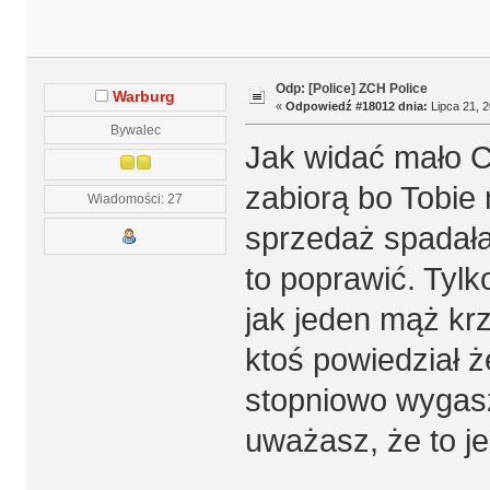
Odp: [Police] ZCH Police
Warburg
«
Odpowiedź #18012 dnia:
Lipca 21, 2
Bywalec
Jak widać mało Ci
zabiorą bo Tobie 
Wiadomości: 27
sprzedaż spadała 
to poprawić. Tylk
jak jeden mąż kr
ktoś powiedział 
stopniowo wygasz
uważasz, że to j