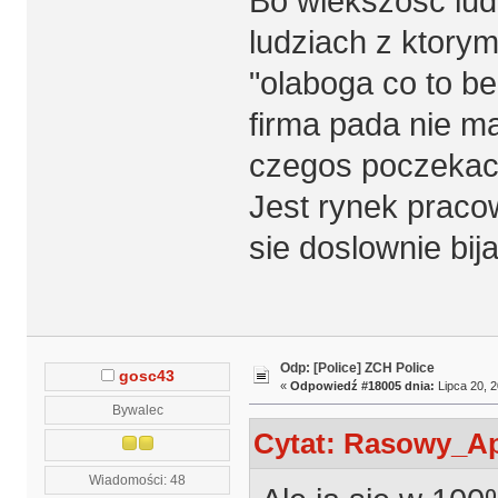
Bo wiekszosc ludz
ludziach z ktory
"olaboga co to be
firma pada nie ma
czegos poczekac 
Jest rynek pracow
sie doslownie bij
Odp: [Police] ZCH Police
gosc43
«
Odpowiedź #18005 dnia:
Lipca 20, 2
Bywalec
Cytat: Rasowy_Apa
Wiadomości: 48