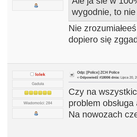
Ale ja sie w 100
wygodnie, to ni
Nie zrozumiałeeś
dopiero się zgg
Odp: [Police] ZCH Police
lolek
«
Odpowiedź #18006 dnia:
Lipca 20, 2
Gaduła
Czy na wszystki
problem obsługa 
Wiadomości: 284
Na nowozach cze