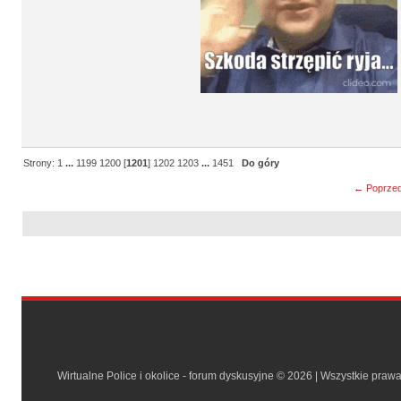
Strony:
1
...
1199
1200
[
1201
]
1202
1203
...
1451
Do góry
← Poprzed
Wirtualne Police i okolice - forum dyskusyjne © 2026 | Wszystkie praw