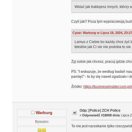
Widać jak traktujesz innych, którz
Czyli jak? Poza tym wypracowują budże
Cytat: Warburg w Lipca 19, 2024, 23:2
Lamus z Ciebie bo każdy chce żyć tak
tekstów jak Ci sie nie podoba to sie
Żyj sobie jak chcesz, pracuj gdzie c
PS. "I wskazuje, że według badań na
pamięć" - to by się nawet zgadzało i
Źródło:
https://businessinsider.com.p
Odp: [Police] ZCH Police
Warburg
«
Odpowiedź #18008 dnia:
Lipca 2
Bywalec
To nie jest narzekanie tylko rzeczywis