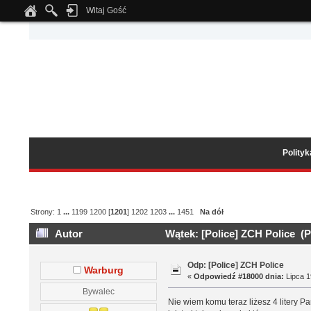
Witaj Gość
Notice
: Undefined index: tapatalk_body_hook in
/home/klient.dhosting.pl/wipmed
Polity
Strony:
1
...
1199
1200
[
1201
]
1202
1203
...
1451
Na dół
Autor
Wątek: [Police] ZCH Police (P
Odp: [Police] ZCH Police
Warburg
«
Odpowiedź #18000 dnia:
Lipca 1
Bywalec
Nie wiem komu teraz liżesz 4 litery P