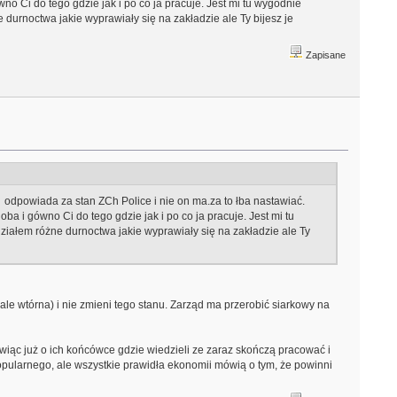
no Ci do tego gdzie jak i po co ja pracuje. Jest mi tu wygodnie
e durnoctwa jakie wyprawiały się na zakładzie ale Ty bijesz je
Zapisane
ny odpowiada za stan ZCh Police i nie on ma.za to łba nastawiać.
a i gówno Ci do tego gdzie jak i po co ja pracuje. Jest mi tu
idziałem różne durnoctwa jakie wyprawiały się na zakładzie ale Ty
 ale wtórna) i nie zmieni tego stanu. Zarząd ma przerobić siarkowy na
ówiąc już o ich końcówce gdzie wiedzieli ze zaraz skończą pracować i
 popularnego, ale wszystkie prawidła ekonomii mówią o tym, że powinni