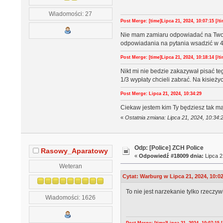
Wiadomości: 27
Post Merge: [time]Lipca 21, 2024, 10:07:15 [/ti
Nie mam zamiaru odpowiadać na Twoje 
odpowiadania na pytania wsadzić w 4 l
Post Merge: [time]Lipca 21, 2024, 10:18:14 [/ti
Nikt mi nie bedzie zakazywał pisać te
1/3 wypłaty chcieli zabrać. Na kisieży
Post Merge: Lipca 21, 2024, 10:34:29
Ciekaw jestem kim Ty będziesz tak mą
«
Ostatnia zmiana: Lipca 21, 2024, 10:34
Odp: [Police] ZCH Police
Rasowy_Aparatowy
«
Odpowiedź #18009 dnia:
Lipca 2
Weteran
Cytat: Warburg w Lipca 21, 2024, 10:0
To nie jest narzekanie tylko rzeczyw
Wiadomości: 1626
Post Merge: [time]Lipca 21, 2024, 10:07:15 [