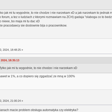
ko jak mi tu wygodnie, to nie chodze i nie narzekam xD a jak narzekam to jednak 
 o forum, a tez o ludziach z ktorymi rozmawiam na ZCH) gadaja "olaboga co to bedzi
o nieee, bo maja mi tu dac xD
e ze pracodawcy sie doslownie bija o pracownikow.
0, 2024, 18:48:25 »
2024, 18:35:13
ylko jak mi tu wygodnie, to nie chodze i nie narzekam xD
nawet w 1%, a co dopiero się zggadzać ze mną w 100%
0, 2024, 21:00:24 »
ianach macie problem obsługa automatyka czy elektryka?