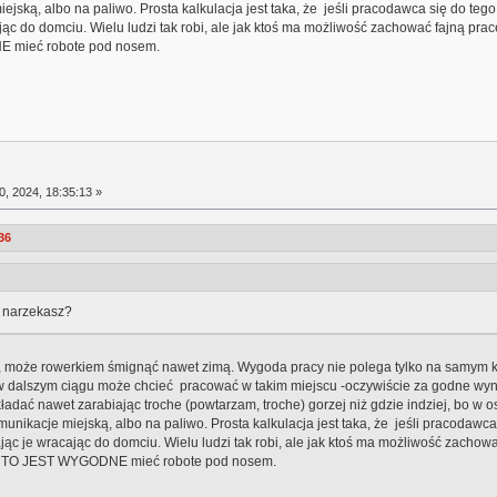
ejską, albo na paliwo. Prosta kalkulacja jest taka, że jeśli pracodawca się do tego
ąc do domciu. Wielu ludzi tak robi, ale jak ktoś ma możliwość zachować fajną prace
E mieć robote pod nosem.
0, 2024, 18:35:13 »
36
u narzekasz?
 może rowerkiem śmignąć nawet zimą. Wygoda pracy nie polega tylko na samym kom
to w dalszym ciągu może chcieć pracować w takim miejscu -oczywiście za godne 
adać nawet zarabiając troche (powtarzam, troche) gorzej niż gdzie indziej, bo w
unikacje miejską, albo na paliwo. Prosta kalkulacja jest taka, że jeśli pracodawca
jąc je wracając do domciu. Wielu ludzi tak robi, ale jak ktoś ma możliwość zachować
m. TO JEST WYGODNE mieć robote pod nosem.