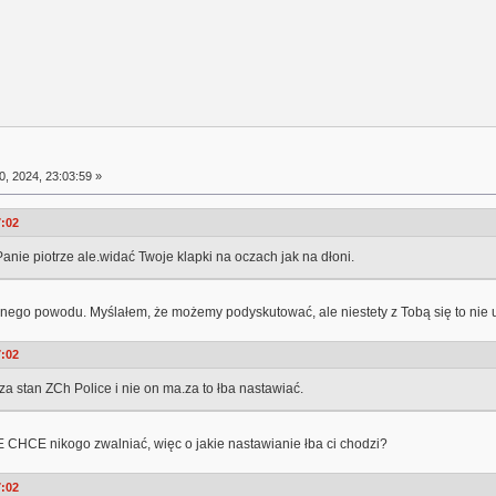
0, 2024, 23:03:59 »
7:02
Panie piotrze ale.widać Twoje klapki na oczach jak na dłoni.
nego powodu. Myślałem, że możemy podyskutować, ale niestety z Tobą się to nie ud
7:02
a stan ZCh Police i nie on ma.za to łba nastawiać.
E CHCE nikogo zwalniać, więc o jakie nastawianie łba ci chodzi?
7:02