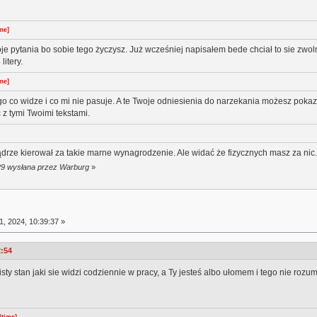
me]
pytania bo sobie tego życzysz. Już wcześniej napisałem bede chciał to sie zwoln
itery.
me]
go co widze i co mi nie pasuje. A te Twoje odniesienia do narzekania możesz poka
c z tymi Twoimi tekstami.
drze kierował za takie marne wynagrodzenie. Ale widać że fizycznych masz za nic.
:29 wysłana przez Warburg
»
1, 2024, 10:39:37 »
2:54
isty stan jaki sie widzi codziennie w pracy, a Ty jesteś albo ułomem i tego nie roz
/time]