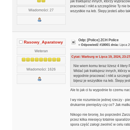
jak traktujesz innych, którzy wypraco
pracować i nikt a szczególnie Ty nie b
Wiadomości: 27
wszystkie na łeb. Ślepy jesteś albo t
Odp: [Police] ZCH Police
Rasowy_Aparatowy
«
Odpowiedź #18001 dnia:
Lipca 2
Weteran
Cytat: Warburg w Lipca 19, 2024, 23:2
Nie wiem komu teraz liżesz 4 litery
Wiadomości: 1626
Widać jak traktujesz innych, którzy
wygodnie pracować i nikt a szczegól
bijesz je wszystkie na łeb. Ślepy je
Ale to jak ci tu wygodnie to czemu na
I wy nie rozumiecie jednej rzeczy - p
drukarnie pieniędzy czy co? Jak matka
Nikogo nie bronię, bo poprzedni Zarzą
przez kilka miesięcy totalnie sparali
spora część załogi zwolnić w celu rat