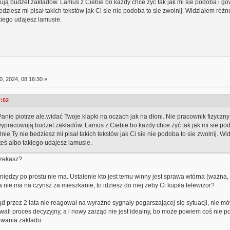
wują budżet zakładów. Lamus z Ciebie bo każdy chce żyć tak jak mi sie podoba i gów
edziesz mi pisał takich tekstów jak Ci sie nie podoba to sie zwolnij. Widziałem różn
akiego udajesz lamusie.
0, 2024, 08:16:30 »
7:02
 Panie piotrze ale.widać Twoje klapki na oczach jak na dłoni. Nie pracownik fizycz
 wypracowują budżet zakładów. Lamus z Ciebie bo każdy chce żyć tak jak mi sie podob
nie Ty nie bedziesz mi pisał takich tekstów jak Ci sie nie podoba to sie zwolnij. W
steś albo takiego udajesz lamusie.
rzekasz?
ieniędzy po prostu nie ma. Ustalenie kto jest temu winny jest sprawa wtórna (ważna,
 nie ma na czynsz za mieszkanie, to idziesz do niej żeby Ci kupiła telewizor?
d przez 2 lata nie reagował na wyraźne sygnały pogarszającej się sytuacji, nie m
żowali proces decyzyjny, a i nowy zarząd nie jest idealny, bo może powiem coś nie
owania zakładu.