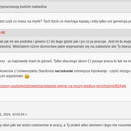
y wypracowują budżet zakładów.
t czyli co masz na myśli? Tych fizoli co machaja łopatą i niby tylko oni generuja 
7:02
 jak mi sie podoba i gówno Ci do tego gdzie jak i po co ja pracuje. Jest mi tu wyg
 zwolnij. Widziałem różne durnoctwa jakie wyprawiały się na zakładzie ale Ty bijesz
hcesz - ja naprawdę mam to gdzieś. Tylko dlaczego skoro Ci pasuje praca to tak n
ukowców z Uniwersytetu Stanforda
narzekanie
zmniejsza hipokamp - część mózgu 
 dużo wyjaśniało
l/rozwoj-osobisty/zdrowie/narzekanie-wplyw-na-mozg-wedlug-psychologii/tt34gjk
1, 2024, 10:02:54 »
ty stan jaki sie widzi codziennie w pracy, a Ty jesteś albo ułomem i tego nie rozum