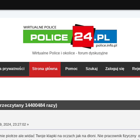
ia2/forum/Sources/Load.php(2501) : eval()'d code
on line
199
Wirtualne Police i okolice - forum dyskusyjne
ka prywatności
Strona główna
Pomoc
Szukaj
Zaloguj się
Reje
rzeczytany 14400484 razy)
9, 2024, 23:27:02 »
anie piotrze ale.widać Twoje klapki na oczach jak na dłoni. Nie pracownik fizyczny