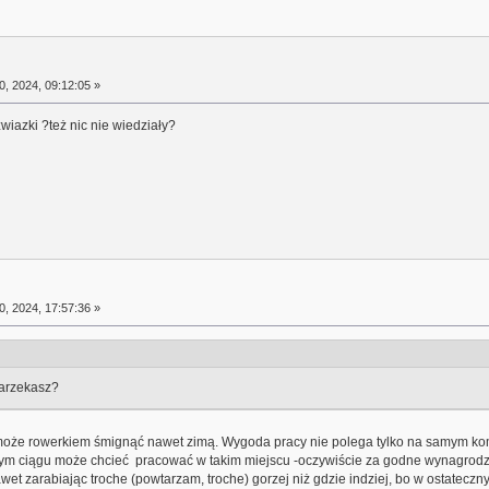
0, 2024, 09:12:05 »
wiazki ?też nic nie wiedziały?
0, 2024, 17:57:36 »
narzekasz?
oże rowerkiem śmignąć nawet zimą. Wygoda pracy nie polega tylko na samym komfo
lszym ciągu może chcieć pracować w takim miejscu -oczywiście za godne wynagr
wet zarabiając troche (powtarzam, troche) gorzej niż gdzie indziej, bo w ostatec