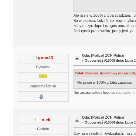
Ale ja sie w 100% z toba zgadzam. Tyl
Bo wiekszosc ludzi (i nie mowie tylko
zeby ruszyc dupe i czegos poczekac t
Jest rynek pracownika, pracy jest tyl
Odp: [Police] ZCH Police
gosc43
«
Odpowiedź #18005 dnia:
Lipca 2
Bywalec
Cytat: Rasowy_Aparatowy w Lipca 20, 
Ale ja sie w 100% z toba zgadzam. T
Wiadomości: 48
Nie zrozumiałeeś tego co napisałem 
Odp: [Police] ZCH Police
lolek
«
Odpowiedź #18006 dnia:
Lipca 2
Gaduła
Czy na wszystkich wydziałach, na zm