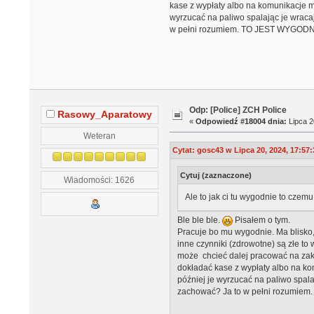
kase z wypłaty albo na komunikacje mi
wyrzucać na paliwo spalając je wracaj
w pełni rozumiem. TO JEST WYGODN
Odp: [Police] ZCH Police
Rasowy_Aparatowy
«
Odpowiedź #18004 dnia:
Lipca 2
Weteran
Cytat: gosc43 w Lipca 20, 2024, 17:57:
Cytuj (zaznaczone)
Wiadomości: 1626
Ale to jak ci tu wygodnie to czem
Ble ble ble.
Pisałem o tym.
Pracuje bo mu wygodnie. Ma blisko,
inne czynniki (zdrowotne) są złe 
może chcieć dalej pracować na zakł
dokładać kase z wypłaty albo na kom
później je wyrzucać na paliwo spala
zachować? Ja to w pełni rozumie