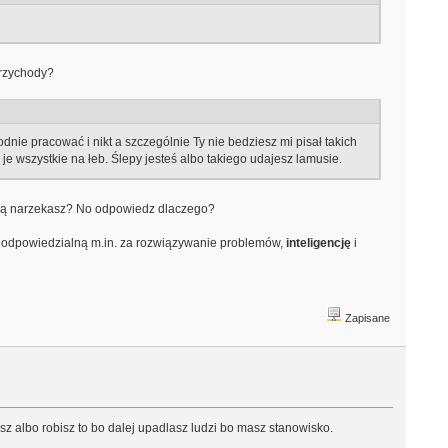
przychody?
odnie pracować i nikt a szczególnie Ty nie bedziesz mi pisał takich
 je wszystkie na łeb. Ślepy jesteś albo takiego udajesz lamusie.
a nią narzekasz? No odpowiedz dlaczego?
odpowiedzialną m.in. za rozwiązywanie problemów,
inteligencję
i
Zapisane
iesz albo robisz to bo dalej upadlasz ludzi bo masz stanowisko.