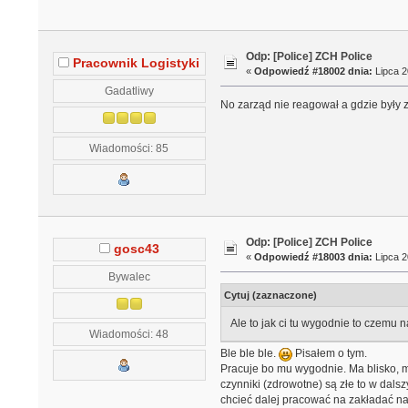
Odp: [Police] ZCH Police
Pracownik Logistyki
«
Odpowiedź #18002 dnia:
Lipca 2
Gadatliwy
No zarząd nie reagował a gdzie były z
Wiadomości: 85
Odp: [Police] ZCH Police
gosc43
«
Odpowiedź #18003 dnia:
Lipca 2
Bywalec
Cytuj (zaznaczone)
Ale to jak ci tu wygodnie to czemu 
Wiadomości: 48
Ble ble ble.
Pisałem o tym.
Pracuje bo mu wygodnie. Ma blisko, m
czynniki (zdrowotne) są złe to w da
chcieć dalej pracować na zakładać na