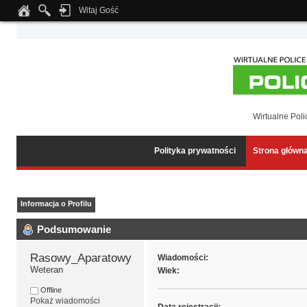
Witaj Gość
Notice
: Undefined index: tapatalk_body_hook in
/home/klient.dhosting.pl/wipmed
Wirtualne Poli
Polityka prywatności
Strona główn
Informacja o Profilu
Podsumowanie
Rasowy_Aparatowy 
Wiadomości:
Weteran
Wiek:
Offline
Pokaż wiadomości