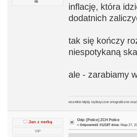
inflację, która i
dodatnich zalicz
tak się kończy r
niespotykaną ska
ale - zarabiamy 
wszelkie błędy stylistyczne ortograficzne ora
Odp: [Police] ZCH Police
Jan z nerką
«
Odpowiedź #12187 dnia:
Maja 27, 20
VIP