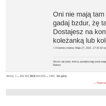
Oni nie mają tam t
gadaj bzdur, żę t
Dostajesz na koni
koleżanką lub kol
«
Ostatnia zmiana: Maja 27, 2021, 17:31:02 
Strzeż się ludzi, którzy powiększają swój m
Natury.
Strony:
1
...
811
812
[
813
]
814
815
...
1452
Do góry
← Poprzed