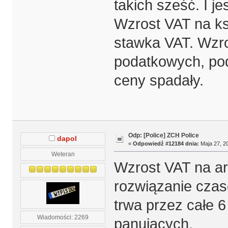
takich sześć. I je
Wzrost VAT na ksi
stawka VAT. Wzros
podatkowych, pod
ceny spadały.
Odp: [Police] ZCH Police
dapol
«
Odpowiedź #12184 dnia:
Maja 27, 20
Weteran
Wzrost VAT na art
rozwiązanie czas
trwa przez całe 6
Wiadomości: 2269
panujących.