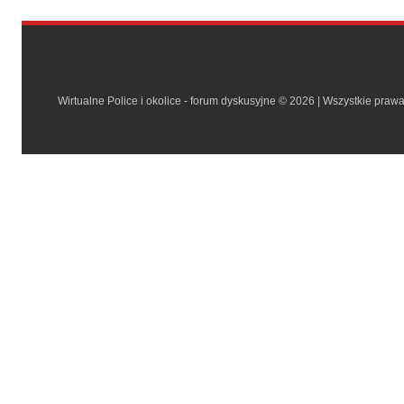
Wirtualne Police i okolice - forum dyskusyjne © 2026 | Wszystkie praw