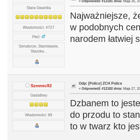
«
Odpowiedź #12181 dnia:
Maja 26, 20
Stara Gwardia
Najważniejsze, że
w podobnych ce
Wiadomości: 4727
narodem łatwiej s
Płeć:
Senatorze, Stanisławie,
Staszku...
Odp: [Police] ZCH Police
Szmmic92
«
Odpowiedź #12182 dnia:
Maja 27, 20
Gadatliwy
Dzbanem to jesteś 
do przodu to sta
Wiadomości: 99
to w twarz kto je