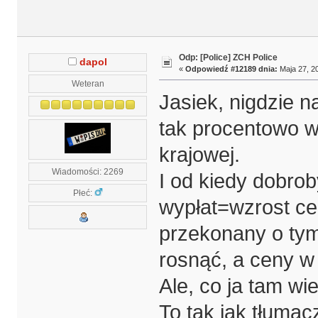
Odp: [Police] ZCH Police
dapol
«
Odpowiedź #12189 dnia:
Maja 27, 20
Weteran
Jasiek, nigdzie na
tak procentowo w
krajowej.
Wiadomości: 2269
I od kiedy dobrob
Płeć:
wypłat=wzrost ce
przekonany o tym,
rosnąć, a ceny w
Ale, co ja tam w
To tak jak tłuma