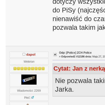
dotyczy wszystki
do PiSy (najczęśc
nienawiść do cza
pozwala takim ja
Odp: [Police] ZCH Police
dapol
«
Odpowiedź #12186 dnia:
Maja 27, 20
Weteran
Cytat: Jan z nerką
Nie pozwala tak
Jarka.
Wiadomości: 2269
Płeć: