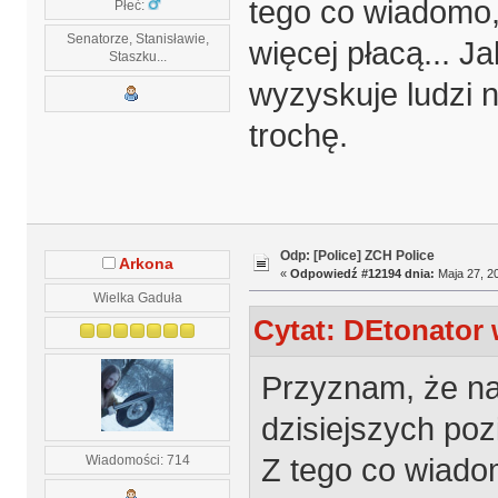
tego co wiadomo,
Płeć:
Senatorze, Stanisławie,
więcej płacą... J
Staszku...
wyzyskuje ludzi 
trochę.
Odp: [Police] ZCH Police
Arkona
«
Odpowiedź #12194 dnia:
Maja 27, 20
Wielka Gaduła
Cytat: DEtonator 
Przyznam, że na 
dzisiejszych po
Z tego co wiado
Wiadomości: 714