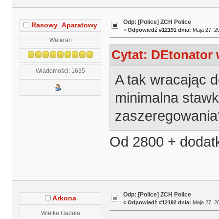
Odp: [Police] ZCH Police
Rasowy_Aparatowy
«
Odpowiedź #12191 dnia:
Maja 27, 20
Weteran
Cytat: DEtonator 
Wiadomości: 1635
A tak wracając d
minimalna stawk
zaszeregowania?
Od 2800 + dodatk
Odp: [Police] ZCH Police
Arkona
«
Odpowiedź #12192 dnia:
Maja 27, 20
Wielka Gaduła