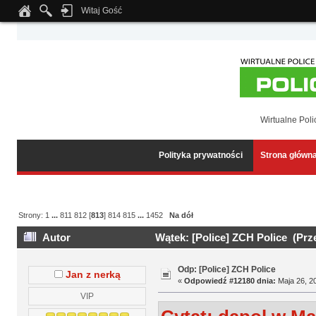
Witaj Gość
Notice
: Undefined index: tapatalk_body_hook in
/home/klient.dhosting.pl/wipmed
Wirtualne Poli
Polityka prywatności
Strona główn
Strony:
1
...
811
812
[
813
]
814
815
...
1452
Na dół
Autor
Wątek: [Police] ZCH Police (Prz
Odp: [Police] ZCH Police
Jan z nerką
«
Odpowiedź #12180 dnia:
Maja 26, 20
VIP