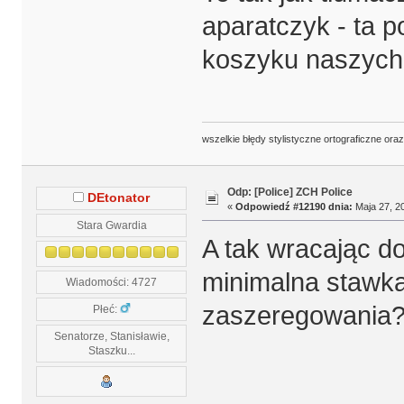
aparatczyk - ta p
koszyku naszych
wszelkie błędy stylistyczne ortograficzne ora
Odp: [Police] ZCH Police
DEtonator
«
Odpowiedź #12190 dnia:
Maja 27, 20
Stara Gwardia
A tak wracając do
minimalna stawka
Wiadomości: 4727
zaszeregowania?
Płeć:
Senatorze, Stanisławie,
Staszku...