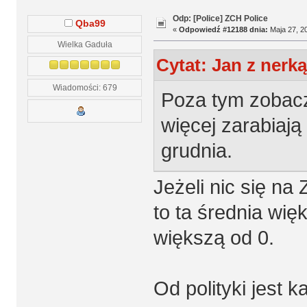
Odp: [Police] ZCH Police
Qba99
«
Odpowiedź #12188 dnia:
Maja 27, 20
Wielka Gaduła
Cytat: Jan z nerką
Wiadomości: 679
Poza tym zobacz i
więcej zarabiają
grudnia.
Jeżeli nic się na
to ta średnia wi
większą od 0.
Od polityki jest ka