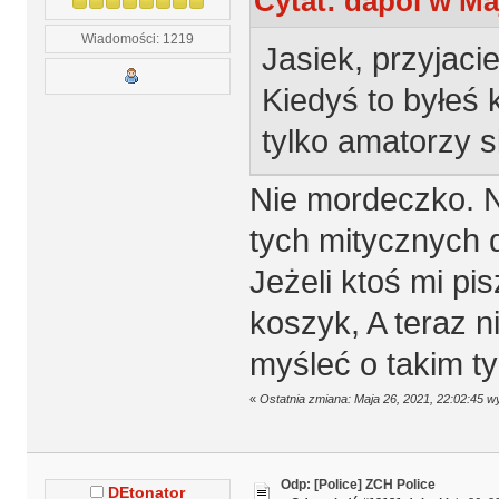
Cytat: dapol w Maj
Wiadomości: 1219
Jasiek, przyjacie
Kiedyś to byłeś 
tylko amatorzy si
Nie mordeczko. N
tych mitycznych 
Jeżeli ktoś mi pi
koszyk, A teraz n
myśleć o takim t
«
Ostatnia zmiana: Maja 26, 2021, 22:02:45 w
Odp: [Police] ZCH Police
DEtonator