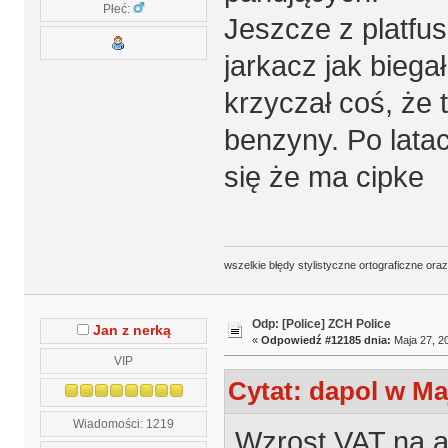
Płeć:
Jeszcze z platfu
jarkacz jak biegał
krzyczał coś, że 
benzyny. Po latac
się że ma cipke
wszelkie błędy stylistyczne ortograficzne ora
Odp: [Police] ZCH Police
Jan z nerką
«
Odpowiedź #12185 dnia:
Maja 27, 20
VIP
Cytat: dapol w Maj
Wiadomości: 1219
Wzrost VAT na ar