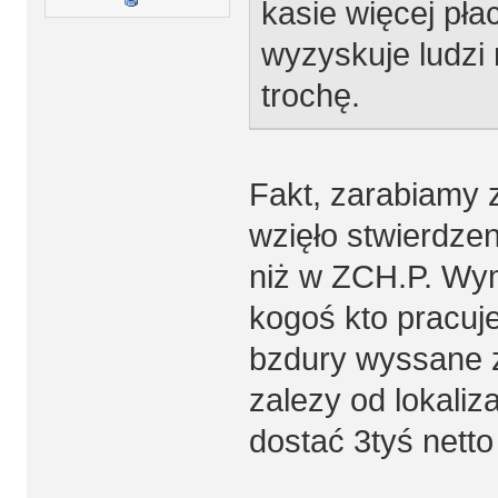
kasie więcej pła
wyzyskuje ludzi
trochę.
Fakt, zarabiamy z
wzięło stwierdzen
niż w ZCH.P. Wymy
kogoś kto pracuje
bzdury wyssane 
zalezy od lokaliz
dostać 3tyś nett