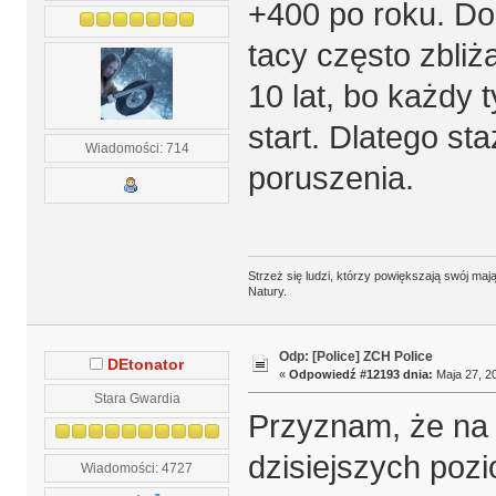
+400 po roku. Do 
tacy często zbliża
10 lat, bo każdy t
start. Dlatego st
Wiadomości: 714
poruszenia.
Strzeż się ludzi, którzy powiększają swój m
Natury.
Odp: [Police] ZCH Police
DEtonator
«
Odpowiedź #12193 dnia:
Maja 27, 20
Stara Gwardia
Przyznam, że na t
dzisiejszych poz
Wiadomości: 4727