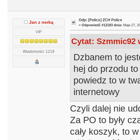
Odp: [Police] ZCH Police
Jan z nerką
«
Odpowiedź #12183 dnia:
Maja 27, 20
VIP
Cytat: Szmmic92 w
Wiadomości: 1219
Dzbanem to jesteś
hej do przodu to
powiedz to w twa
internetowy
Czyli dalej nie u
Za PO to były cz
cały koszyk, to w