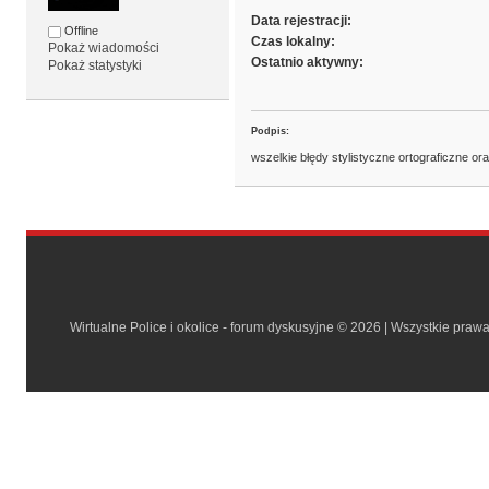
Data rejestracji:
Offline
Czas lokalny:
Pokaż wiadomości
Ostatnio aktywny:
Pokaż statystyki
Podpis:
wszelkie błędy stylistyczne ortograficzne or
Wirtualne Police i okolice - forum dyskusyjne © 2026 | Wszystkie praw