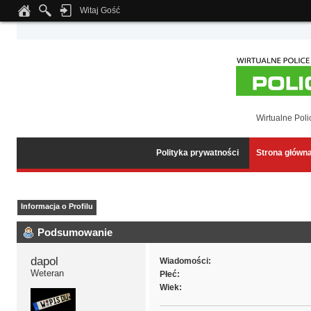
Witaj Gość
Notice
: Undefined index: tapatalk_body_hook in
/home/klient.dhosting.pl/wipmed
Wirtualne Poli
Polityka prywatności
Strona główn
Informacja o Profilu
Podsumowanie
dapol 
Wiadomości:
Weteran
Płeć:
Wiek: