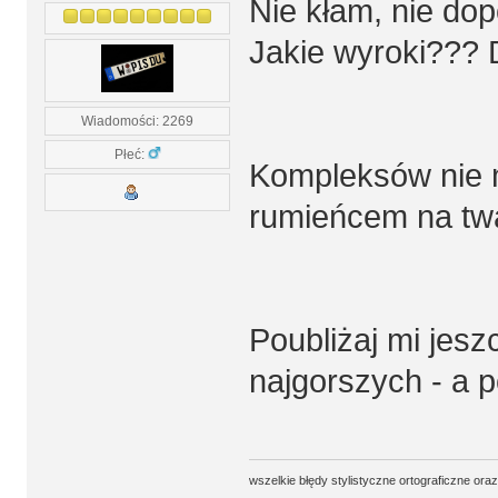
Nie kłam, nie dop
Jakie wyroki??? 
Wiadomości: 2269
Płeć:
Kompleksów nie 
rumieńcem na tw
Poubliżaj mi jesz
najgorszych - a p
wszelkie błędy stylistyczne ortograficzne ora