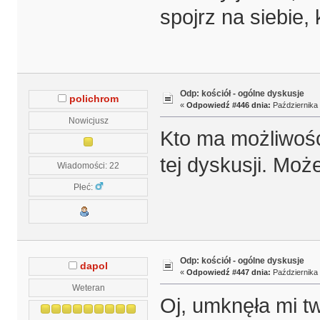
spojrz na siebie, 
Odp: kościół - ogólne dyskusje
polichrom
«
Odpowiedź #446 dnia:
Października 
Nowicjusz
Kto ma możliwośc
tej dyskusji. Mo
Wiadomości: 22
Płeć:
Odp: kościół - ogólne dyskusje
dapol
«
Odpowiedź #447 dnia:
Października 
Weteran
Oj, umknęła mi t