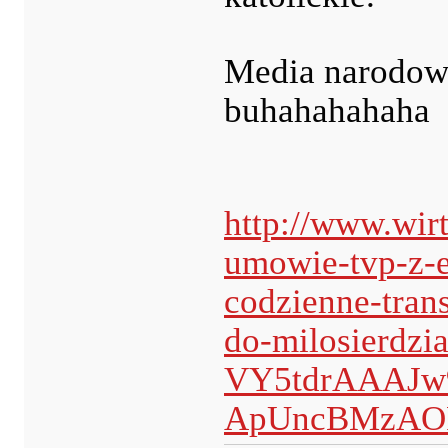
Media narodowe
buhahahahaha
http://www.wir
umowie-tvp-z-e
codzienne-tran
do-milosierdz
VY5tdrAAAJw
ApUncBMzAOP