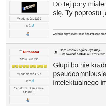
Do tej pory miał
się. Ty poprostu j
Wiadomości: 2269
Płeć:
wszelkie błędy stylistyczne ortograficzne ora
Odp: kościół - ogólne dyskusje
DEtonator
«
Odpowiedź #448 dnia:
Października 
Stara Gwardia
Głupi bo nie kradn
pseudoomnibusie
Wiadomości: 4727
intelektualnego 
Płeć:
Senatorze, Stanisławie,
Staszku...