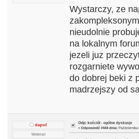
Wystarczy, ze nap
zakompleksonym 
nieudolnie probuj
na lokalnym forum
jezeli juz przeczy
rozgarniete wyw
do dobrej beki z 
madrzejszy od s
Odp: kościół - ogólne dyskusje
dapol
«
Odpowiedź #444 dnia:
Października 
Weteran