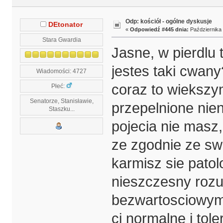
Odp: kościół - ogólne dyskusje
DEtonator
«
Odpowiedź #445 dnia:
Października 
Stara Gwardia
Jasne, w pierdlu 
jestes taki cwan
Wiadomości: 4727
coraz to wiekszym
Płeć:
Senatorze, Stanisławie,
przepelnione niena
Staszku...
pojecia nie masz,
ze zgodnie ze sw
karmisz sie pato
nieszczesny rozum
bezwartosciowym 
ci normalne i tol