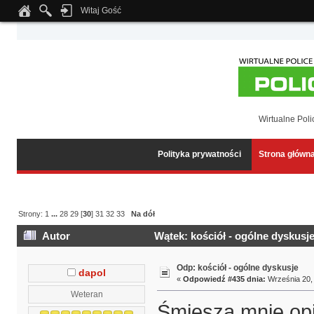
Witaj Gość
Notice
: Undefined index: tapatalk_body_hook in
/home/klient.dhosting.pl/wipmed
Wirtualne Poli
Polityka prywatności
Strona główn
Strony:
1
...
28
29
[
30
]
31
32
33
Na dół
Autor
Wątek: kościół - ogólne dyskusj
Odp: kościół - ogólne dyskusje
dapol
«
Odpowiedź #435 dnia:
Września 20, 
Weteran
Śmieszą mnie opin