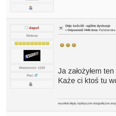
Odp: kościół - ogólne dyskusje
dapol
«
Odpowiedź #440 dnia:
Października 
Weteran
Wiadomości: 2269
Ja założyłem ten 
Płeć:
Każe ci ktoś tu 
wszelkie błędy stylistyczne ortograficzne ora