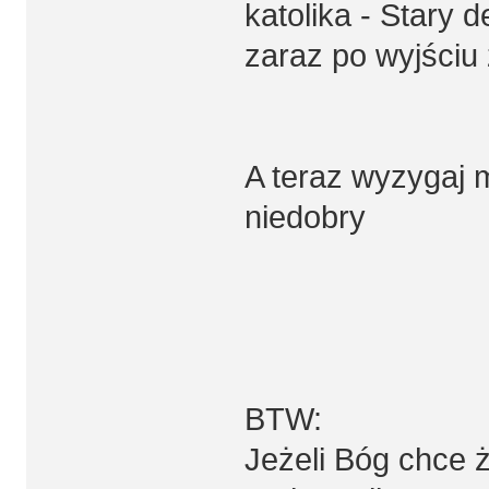
katolika - Stary 
zaraz po wyjściu 
A teraz wyzygaj m
niedobry
BTW:
Jeżeli Bóg chce 