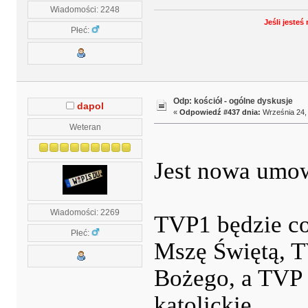
Wiadomości: 2248
Jeśli jeste
Płeć:
Odp: kościół - ogólne dyskusje
dapol
«
Odpowiedź #437 dnia:
Września 24, 
Weteran
Jest nowa umo
Wiadomości: 2269
TVP1 będzie co
Płeć:
Mszę Świętą, T
Bożego, a TVP
katolickie.