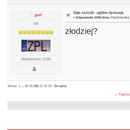
Odp: kościół - ogólne dyskusje
pol
«
Odpowiedź #449 dnia:
Października 
VIP
złodziej?
Wiadomości: 1339
Strony:
1
...
28
29
[
30
]
31
32
33
Do góry
← Poprzed