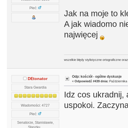
Płeć:
Jak na moje to 
A jak wiadomo nie
najwięcej
wszelkie błędy stylistyczne ortograficzne ora
Odp: kościół - ogólne dyskusje
DEtonator
«
Odpowiedź #439 dnia:
Października 
Stara Gwardia
Idz cos ukradnij,
uspokoi. Zaczyna
Wiadomości: 4727
Płeć:
Senatorze, Stanisławie,
Staszku...