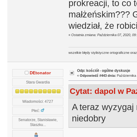
prokreacji, to co
małżeńskim??? G
wiedział, że robic
«
Ostatnia zmiana: Października 07, 2020, 09
wszelkie błędy stylistyczne ortograficzne ora
Odp: kościół - ogólne dyskusje
DEtonator
«
Odpowiedź #443 dnia:
Października 
Stara Gwardia
Cytat: dapol w Paź
Wiadomości: 4727
A teraz wyzygaj 
Płeć:
niedobry
Senatorze, Stanisławie,
Staszku...