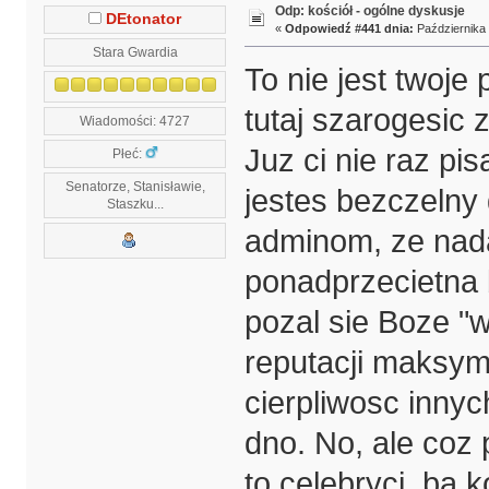
Odp: kościół - ogólne dyskusje
DEtonator
«
Odpowiedź #441 dnia:
Października 
Stara Gwardia
To nie jest twoje
tutaj szarogesic
Wiadomości: 4727
Juz ci nie raz pi
Płeć:
Senatorze, Stanisławie,
jestes bezczelny 
Staszku...
adminom, ze nadal
ponadprzecietna 
pozal sie Boze "
reputacji maksyma
cierpliwosc inny
dno. No, ale coz 
to celebryci, ba k