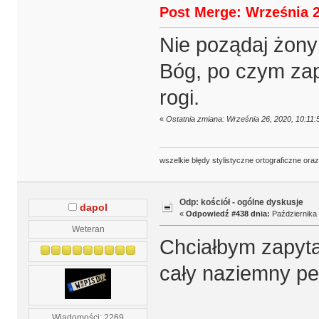
Post Merge: Września 2
Nie poządaj żony 
Bóg, po czym zap
rogi.
«
Ostatnia zmiana: Września 26, 2020, 10:11:
wszelkie błędy stylistyczne ortograficzne ora
Odp: kościół - ogólne dyskusje
dapol
«
Odpowiedź #438 dnia:
Października 
Weteran
Chciałbym zapyta
cały naziemny pe
Wiadomości: 2269