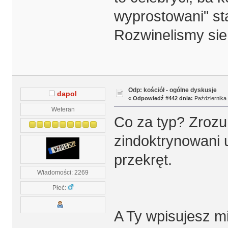
wyprostowani" st
Rozwinelismy sie
Odp: kościół - ogólne dyskusje
dapol
«
Odpowiedź #442 dnia:
Października 
Weteran
Co za typ? Zrozu
zindoktrynowani u
przekręt.
Wiadomości: 2269
Płeć:
A Ty wpisujesz mi