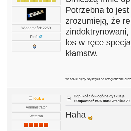
Potrzebna to jest 
zrozumieją, że rel
Wiadomości: 2269
zindoktrynowani, 
Płeć:
los w ręce specja
kłamstw.
wszelkie błędy stylistyczne ortograficzne ora
Odp: kościół - ogólne dyskusje
Kuba
«
Odpowiedź #436 dnia:
Września 20, 
Administrator
Haha
Weteran