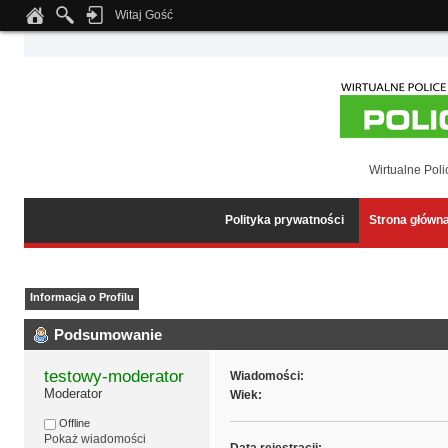
Witaj Gość
Notice
: Undefined index: tapatalk_body_hook in
/home/klient.dhosting.pl/wipmed
Wirtualne Poli
Polityka prywatności
Strona główn
Informacja o Profilu
Podsumowanie
testowy-moderator
Wiadomości:
Moderator
Wiek:
Offline
Pokaż wiadomości