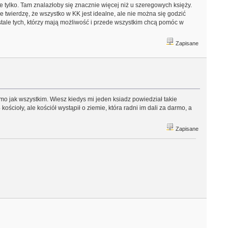
e tylko. Tam znalazłoby się znacznie więcej niż u szeregowych księży.
e twierdzę, że wszystko w KK jest idealne, ale nie można się godzić
stale tych, którzy mają możliwość i przede wszystkim chcą pomóc w
Zapisane
amo jak wszystkim. Wiesz kiedys mi jeden ksiadz powiedział takie
ościoły, ale kościół wystąpił o ziemie, która radni im dali za darmo, a
Zapisane