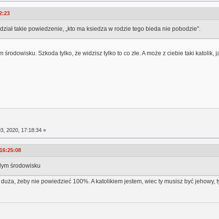
2:23
ział takie powiedzenie, „kto ma ksiedza w rodzie tego bieda nie pobodzie".
środowisku. Szkoda tylko, że widzisz tylko to co złe. A może z ciebie taki katolik, 
3, 2020, 17:18:34 »
 16:25:08
żdym środowisku
o duża, żeby nie powiedzieć 100%. A katolikiem jestem, wiec ty musisz być jehowy, ty