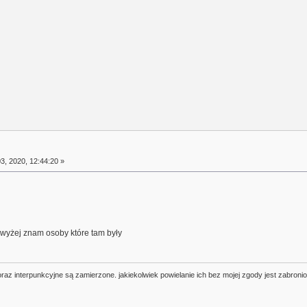
3, 2020, 12:44:20 »
jwyżej znam osoby które tam były
oraz interpunkcyjne są zamierzone. jakiekolwiek powielanie ich bez mojej zgody jest zabroni