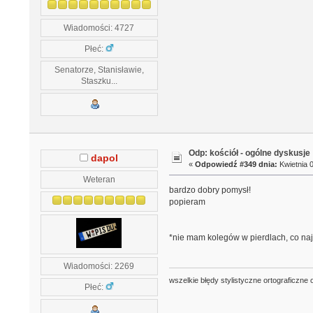
Wiadomości: 4727
Płeć:
Senatorze, Stanisławie,
Staszku...
Odp: kościół - ogólne dyskusje
dapol
«
Odpowiedź #349 dnia:
Kwietnia 0
Weteran
bardzo dobry pomysł!
popieram
*nie mam kolegów w pierdlach, co na
Wiadomości: 2269
wszelkie błędy stylistyczne ortograficzne 
Płeć: