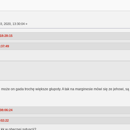
3, 2020, 13:30:04 »
 18:28:15
:37:49
o może on gada trochę większe głupoty. A tak na marginesie mówi się ze jehowi, są
 08:06:24
:02:22
kk w obecnej sytuacji?