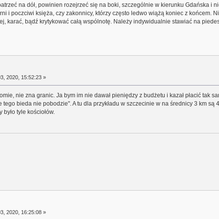
trzeć na dół, powinien rozejrzeć się na boki, szczególnie w kierunku Gdańska i ni
i i poczciwi księża, czy zakonnicy, którzy często ledwo wiążą koniec z końcem. Ni
żej, karać, bądź krytykować całą wspólnotę. Należy indywidualnie stawiać na piede
3, 2020, 15:52:23 »
mie, nie zna granic. Ja bym im nie dawał pieniędzy z budżetu i kazał płacić tak s
tego bieda nie pobodzie". A tu dla przykładu w szczecinie w na średnicy 3 km są 4 k
y było tyle kościołów.
3, 2020, 16:25:08 »