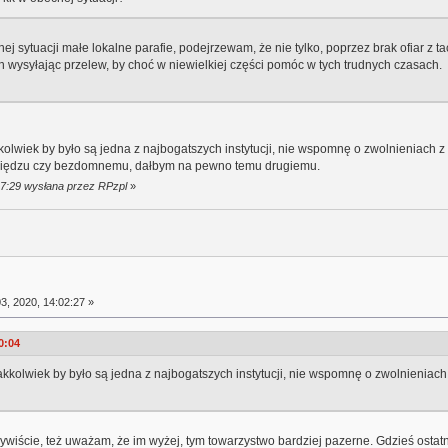
ej sytuacji małe lokalne parafie, podejrzewam, że nie tylko, poprzez brak ofiar z
 wysyłając przelew, by choć w niewielkiej części pomóc w tych trudnych czasach.
olwiek by było są jedna z najbogatszych instytucji, nie wspomnę o zwolnieniach 
księdzu czy bezdomnemu, dałbym na pewno temu drugiemu.
:37:29 wysłana przez RPzpl
»
3, 2020, 14:02:27 »
0:04
kkolwiek by było są jedna z najbogatszych instytucji, nie wspomnę o zwolnieniach
wiście, też uważam, że im wyżej, tym towarzystwo bardziej pazerne. Gdzieś ostatn