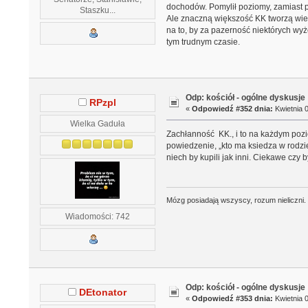
dochodów. Pomylił poziomy, zamiast pa
Staszku...
Ale znaczną większość KK tworzą wiern
na to, by za pazerność niektórych wy
tym trudnym czasie.
Odp: kościół - ogólne dyskusje
RPzpl
«
Odpowiedź #352 dnia:
Kwietnia 0
Wielka Gaduła
Zachłanność KK., i to na każdym pozio
powiedzenie, „kto ma ksiedza w rodzie 
niech by kupili jak inni. Ciekawe czy b
Mózg posiadają wszyscy, rozum nieliczni.
Wiadomości: 742
Odp: kościół - ogólne dyskusje
DEtonator
«
Odpowiedź #353 dnia:
Kwietnia 0