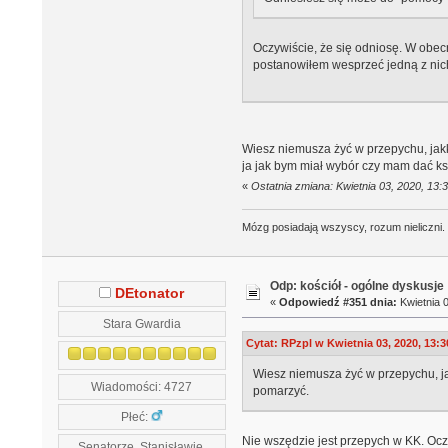
Oczywiście, że się odniosę. W obecn
postanowiłem wesprzeć jedną z nich
Wiesz niemusza żyć w przepychu, jakk
ja jak bym miał wybór czy mam dać 
«
Ostatnia zmiana: Kwietnia 03, 2020, 13
Mózg posiadają wszyscy, rozum nieliczni.
Odp: kościół - ogólne dyskusje
DEtonator
«
Odpowiedź #351 dnia:
Kwietnia 0
Stara Gwardia
Cytat: RPzpl w Kwietnia 03, 2020, 13:3
Wiesz niemusza żyć w przepychu, ja
Wiadomości: 4727
pomarzyć.
Płeć:
Nie wszędzie jest przepych w KK. Oczy
Senatorze, Stanisławie,