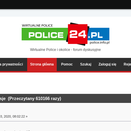
ia2/forum/Sources/Load.php(2501) : eval()'d code
on line
199
Wirtualne Police i okolice - forum dyskusyjne
ka prywatności
Strona główna
Pomoc
Szukaj
Zaloguj się
Reje
sje (Przeczytany 610166 razy)
3, 2020, 08:02:22 »