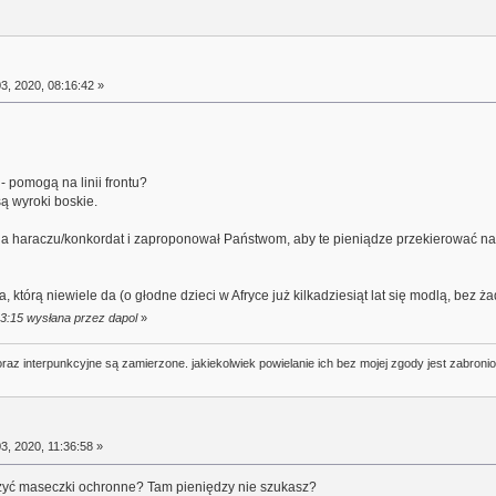
3, 2020, 08:16:42 »
 - pomogą na linii frontu?
ą wyroki boskie.
a haraczu/konkordat i zaproponował Państwom, aby te pieniądze przekierować na
 którą niewiele da (o głodne dzieci w Afryce już kilkadziesiąt lat się modlą, bez ż
23:15 wysłana przez dapol
»
oraz interpunkcyjne są zamierzone. jakiekolwiek powielanie ich bez mojej zgody jest zabroni
3, 2020, 11:36:58 »
zyć maseczki ochronne? Tam pieniędzy nie szukasz?