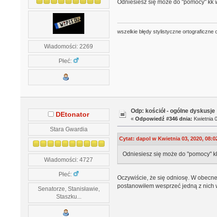
Odniesiesz się może do "pomocy" kk w
wszelkie błędy stylistyczne ortograficzne 
Wiadomości: 2269
Płeć:
Odp: kościół - ogólne dyskusje
DEtonator
«
Odpowiedź #346 dnia:
Kwietnia 0
Stara Gwardia
Cytat: dapol w Kwietnia 03, 2020, 08:0
Odniesiesz się może do "pomocy" kk
Wiadomości: 4727
Płeć:
Oczywiście, że się odniosę. W obecnej
postanowiłem wesprzeć jedną z nich w
Senatorze, Stanisławie,
Staszku...