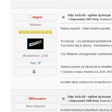
Odp: kościół - ogólne dyskusje
dapol
«
Odpowiedź #347 dnia:
Kwietnia 0
Weteran
Piękny wywód - małe lokalne parafie.
To inaczej - czy episkopat polski/kurie
Czy może idą w stronę - niezbadane s
Czy Watykan zrezygnował z pobierani
Wiadomości: 2269
Płeć:
Jedyna pomoc ze strony kk to modlitwa,
«
Ostatnia zmiana: Kwietnia 03, 2020, 08:
wszelkie błędy stylistyczne ortograficzne 
Odp: kościół - ogólne dyskusje
DEtonator
«
Odpowiedź #348 dnia:
Kwietnia 0
Stara Gwardia
A może koledzy w pierdlach zaczną s