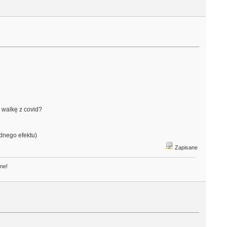
 walkę z covid?
adnego efektu)
Zapisane
one!