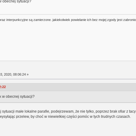
 obecnej sytuacji?
oraz interpunkcyjne są zamierzone. jakiekolwiek powielanie ich bez mojej zgody jest zabroni
3, 2020, 08:06:24 »
2:22
 w obecnej sytuacji?
 sytuacji małe lokalne parafie, podejrzewam, że nie tylko, poprzez brak ofiar z t
ysyłając przelew, by choć w niewielkiej części pomóc w tych trudnych czasach.