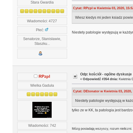
Stara Gwardia
Cytat: RPzpl w Kwietnia 03, 2020, 15:5
Wiesz kiedys mi jeden ksiadz powied
Wiadomości: 4727
Płeć:
Niestety patologie występują w każdym 
Senatorze, Stanisławie,
Staszku...
Odp: kościół - ogólne dyskusje
RPzpl
«
Odpowiedź #354 dnia:
Kwietnia 0
Wielka Gaduła
Cytat: DEtonator w Kwietnia 03, 2020,
Niestety patologie występują w ka
tylko ze w KK, ta patologia jest bardz
Wiadomości: 742
Mózg posiadają wszyscy, rozum nieliczni.