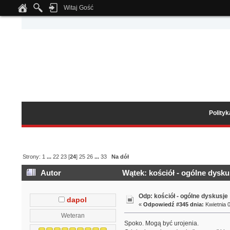
Witaj Gość
Notice
: Undefined index: tapatalk_body_hook in
/home/klient.dhosting.pl/wipmed
Polity
Strony:
1
...
22
23
[
24
]
25
26
...
33
Na dół
Autor
Wątek: kościół - ogólne dysku
Odp: kościół - ogólne dyskusje
dapol
«
Odpowiedź #345 dnia:
Kwietnia 0
Weteran
Spoko. Mogą być urojenia.