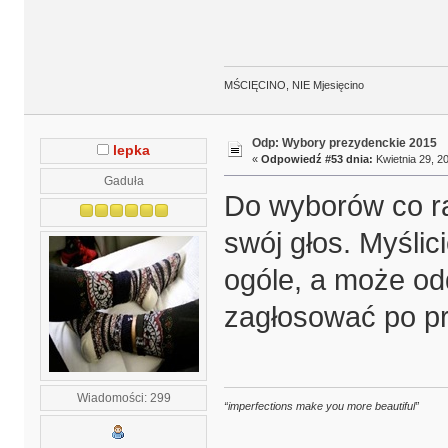
MŚCIĘCINO, NIE Mjesięcino
Odp: Wybory prezydenckie 2015
lepka
«
Odpowiedź #53 dnia:
Kwietnia 29, 20
Gaduła
Do wyborów co ra
swój głos. Myślici
ogóle, a może o
zagłosować po pr
Wiadomości: 299
“imperfections make you more beautiful”