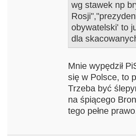
wg stawek np bry
Rosji","prezydent
obywatelski' to 
dla skacowanych
Mnie wypędził PiS
się w Polsce, to p
Trzeba być ślepym
na śpiącego Bron
tego pełne prawo