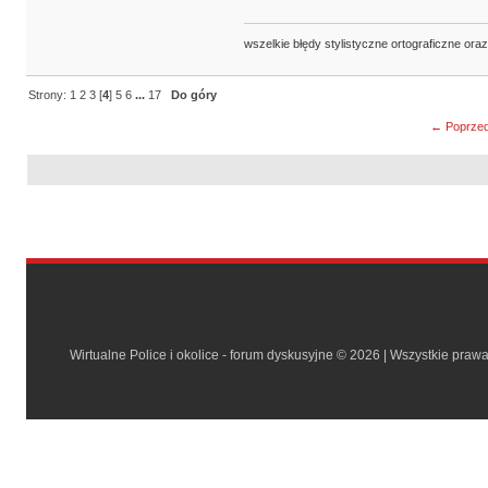
wszelkie błędy stylistyczne ortograficzne ora
Strony:
1
2
3
[
4
]
5
6
...
17
Do góry
← Poprzed
Wirtualne Police i okolice - forum dyskusyjne © 2026 | Wszystkie praw