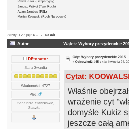
Paweł Kukiz (Bezpartyjny)
Janusz Palikot (Twój Ruch)
Adam Jarubas (PSL)
Marian Kowalski (Ruch Narodowy)
Strony:
1
2
3
[
4
]
5
6
...
17
Na dół
Autor
Wątek: Wybory prezydenckie 201
Odp: Wybory prezydenckie 2015
DEtonator
«
Odpowiedź #45 dnia:
Kwietnia 24, 20
Stara Gwardia
Cytat: KOOWALSKI
Wiadomości: 4727
Właśnie obejrzał
Płeć:
wrażenie cyt "w
Senatorze, Stanisławie,
Staszku...
domyśle Kukiz s
jeszcze całą ame