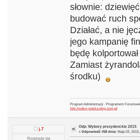
słownie: dziewię
budować ruch spo
Działać, a nie ję
jego kampanię fi
będę kolportował 
Zamiast żyrandol
środku)
Program Administracji - Programem Forumow
http://police-polska.blog.onet.pl/
Odp: Wybory prezydenckie 2015
j.7
«
Odpowiedź #58 dnia:
Maja 03, 2015,
Rozpisuje się