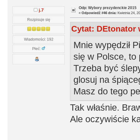
Odp: Wybory prezydenckie 2015
j.7
«
Odpowiedź #46 dnia:
Kwietnia 24, 20
Rozpisuje się
Cytat: DEtonator 
Wiadomości: 192
Mnie wypędził Pi
Płeć:
się w Polsce, to 
Trzeba być ślepy
glosuj na śpiące
Masz do tego pe
Tak właśnie. Bra
Ale oczywiście 