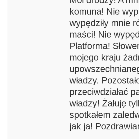
Moi drodzy! A mni
komuna! Nie wypę
wypędziły mnie ró
maści! Nie wypęd
Platforma! Słowe
mojego kraju żadn
upowszechnianeg
władzy. Pozostał
przeciwdziałać p
władzy! Żałuję ty
spotkałem zaledw
jak ja! Pozdrawi