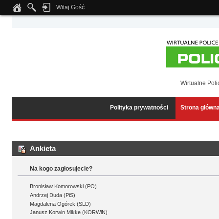
Witaj Gość
Notice
: Undefined index: tapatalk_body_hook in
/home/klient.dhosting.pl/wipmed
Wirtualne Poli
Polityka prywatności
Strona główn
Ankieta
Na kogo zagłosujecie?
Bronisław Komorowski (PO)
Andrzej Duda (PiS)
Magdalena Ogórek (SLD)
Janusz Korwin Mikke (KORWiN)