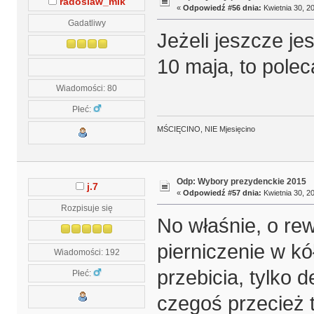
radoslaw_mik
«
Odpowiedź #56 dnia:
Kwietnia 30, 20
Gadatliwy
Jeżeli jeszcze je
10 maja, to pol
Wiadomości: 80
Płeć:
MŚCIĘCINO, NIE Mjesięcino
Odp: Wybory prezydenckie 2015
j.7
«
Odpowiedź #57 dnia:
Kwietnia 30, 20
Rozpisuje się
No właśnie, o rew
pierniczenie w kó
Wiadomości: 192
przebicia, tylko 
Płeć:
czegoś przecież 