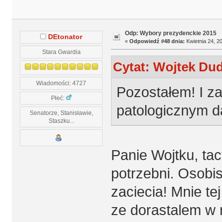
Odp: Wybory prezydenckie 2015
DEtonator
«
Odpowiedź #48 dnia:
Kwietnia 24, 20
Stara Gwardia
Cytat: Wojtek Dud
Wiadomości: 4727
Pozostałem! I z
Płeć:
patologicznym d
Senatorze, Stanisławie,
Staszku...
Panie Wojtku, ta
potrzebni. Osobis
zaciecia! Mnie te
ze dorastalem w 