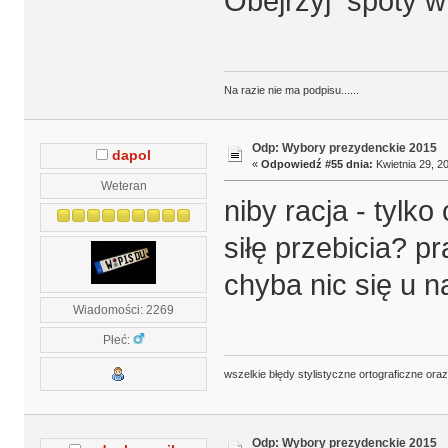
Obejrzyj spoty w
Na razie nie ma podpisu......
Odp: Wybory prezydenckie 2015
dapol
«
Odpowiedź #55 dnia:
Kwietnia 29, 20
Weteran
niby racja - tylk
siłę przebicia? p
chyba nic się u n
Wiadomości: 2269
Płeć:
wszelkie błędy stylistyczne ortograficzne ora
Odp: Wybory prezydenckie 2015