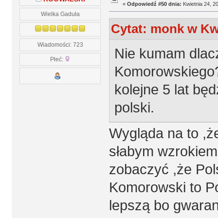
«
Odpowiedź #50 dnia:
Kwietnia 24, 20
Wielka Gaduła
Cytat: monk w Kwi
Wiadomości: 723
Nie kumam dlacz
Płeć:
Komorowskiego? 
kolejne 5 lat bę
polski.
Wygląda na to ,ż
słabym wzrokiem.
zobaczyć ,że Pol
Komorowski to Po
lepszą bo gwarant