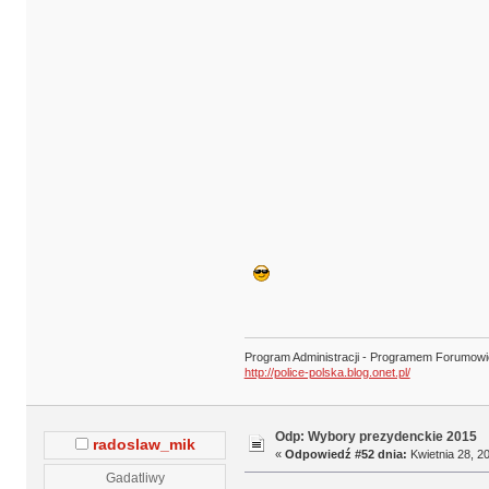
Program Administracji - Programem Forumow
http://police-polska.blog.onet.pl/
Odp: Wybory prezydenckie 2015
radoslaw_mik
«
Odpowiedź #52 dnia:
Kwietnia 28, 20
Gadatliwy