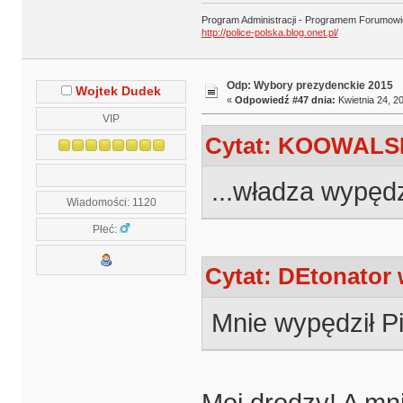
Program Administracji - Programem Forumow
http://police-polska.blog.onet.pl/
Odp: Wybory prezydenckie 2015
Wojtek Dudek
«
Odpowiedź #47 dnia:
Kwietnia 24, 20
VIP
Cytat: KOOWALSKI
...władza wypędz
Wiadomości: 1120
Płeć:
Cytat: DEtonator 
Mnie wypędził Pi