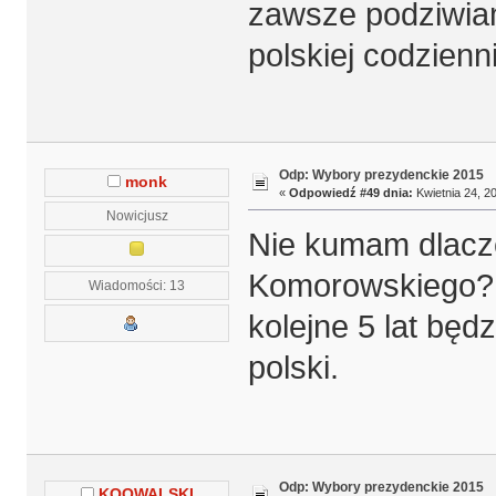
zawsze podziwia
polskiej codzienni
Odp: Wybory prezydenckie 2015
monk
«
Odpowiedź #49 dnia:
Kwietnia 24, 20
Nowicjusz
Nie kumam dlacze
Komorowskiego? P
Wiadomości: 13
kolejne 5 lat będ
polski.
Odp: Wybory prezydenckie 2015
KOOWALSKI