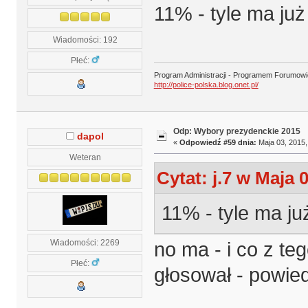
11% - tyle ma już 
Wiadomości: 192
Płeć:
Program Administracji - Programem Forumow
http://police-polska.blog.onet.pl/
Odp: Wybory prezydenckie 2015
dapol
«
Odpowiedź #59 dnia:
Maja 03, 2015,
Weteran
Cytat: j.7 w Maja 
11% - tyle ma już
Wiadomości: 2269
no ma - i co z t
Płeć:
głosował - powie