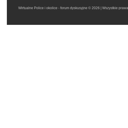
Wirtualne Police i okolice - forum dyskusyjne © 2026 | Wszystkie praw