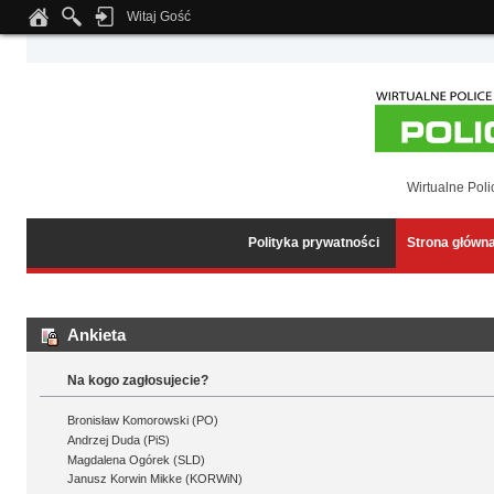
Witaj Gość
Notice
: Undefined index: tapatalk_body_hook in
/home/klient.dhosting.pl/wipmed
Wirtualne Poli
Polityka prywatności
Strona główn
Ankieta
Na kogo zagłosujecie?
Bronisław Komorowski (PO)
Andrzej Duda (PiS)
Magdalena Ogórek (SLD)
Janusz Korwin Mikke (KORWiN)