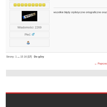
wszelkie błędy stylistyczne ortograficzne ora
Wiadomości: 2269
Płeć:
Strony:
1
...
15
16
[
17
]
Do góry
← Poprzed