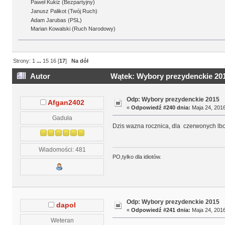
Paweł Kukiz (Bezpartyjny)
Janusz Palikot (Twój Ruch)
Adam Jarubas (PSL)
Marian Kowalski (Ruch Narodowy)
Strony:
1
...
15
16
[
17
]
Na dół
Autor
Wątek: Wybory prezydenckie 201
Odp: Wybory prezydenckie 2015
Afgan2402
«
Odpowiedź #240 dnia:
Maja 24, 2016
Gaduła
Dzis wazna rocznica, dla czerwonych lbow
Wiadomości: 481
PO,tylko dla idiotów.
Odp: Wybory prezydenckie 2015
dapol
«
Odpowiedź #241 dnia:
Maja 24, 2016
Weteran