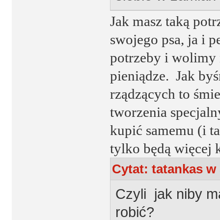
Jak masz taką potr
swojego psa, ja i 
potrzeby i wolimy
pieniądze. Jak by
rządzących to śmi
tworzenia specjaln
kupić samemu (i tak
tylko będą więcej 
Cytat: tatankas w 
Czyli jak niby m
robić?