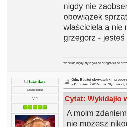
nigdy nie zaobse
obowiązek sprząt
właściciela a nie
grzegorz - jeste
wszelkie błędy stylistyczne ortograficzne ora
Odp: Budżet obywatelski - propoz
tatankas
«
Odpowiedź #115 dnia:
Stycznia 29, 
Moderator
Cytat: Wykidajło w
VIP
A moim zdaniem 
nie możesz niko