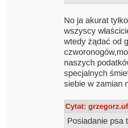
No ja akurat tylk
wszyscy właścici
wtedy żądać od 
czworonogów,moż
naszych podatkó
specjalnych śmiet
siebie w zamian 
Cytat: grzegorz.uf
Posiadanie psa t