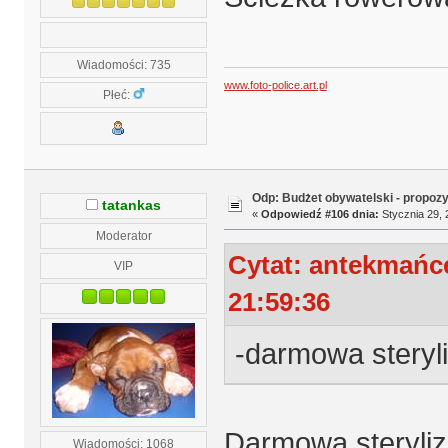
Wiadomości: 735
www.foto-police.art.pl
Płeć:
Odp: Budżet obywatelski - propoz
tatankas
«
Odpowiedź #106 dnia:
Stycznia 29, 
Moderator
Cytat: antekmańc
VIP
21:59:36
-darmowa steryl
Darmowa steryliz
Wiadomości: 1068