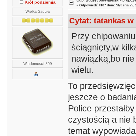
Odp: Budżet obywatelski - propoz
Król podziemia
«
Odpowiedź #107 dnia:
Stycznia 29, 
Wielka Gaduła
Cytat: tatankas w 
Przy chipowaniu 
ściągnięty,w kilk
nawiązką,bo nie
Wiadomości: 899
wielu.
To przedsięwzię
jeszcze o badani
Police przestałby 
czystością a nie 
temat wypowiada