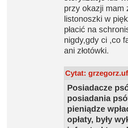
przy okazji mam 
listonoszki w pi
płacić na schroni
nigdy,gdy ci ,co 
ani złotówki.
Cytat: grzegorz.uf
Posiadacze psó
posiadania psó
pieniądze wpłac
opłaty, były w