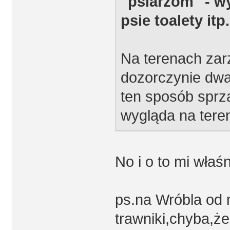
"psiarzom" - w
psie toalety itp.
Na terenach za
dozorczynie dwa 
ten sposób sprzą
wygląda na teren
No i o to mi właś
ps.na Wróbla od 
trawniki,chyba,że 