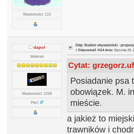
Wiadomości: 215
Odp: Budżet obywatelski - propoz
dapol
«
Odpowiedź #114 dnia:
Stycznia 29, 
Weteran
Cytat: grzegorz.uf
Posiadanie psa t
obowiązek. M. i
Wiadomości: 2269
mieście.
Płeć:
a jakież to miejs
trawników i chod