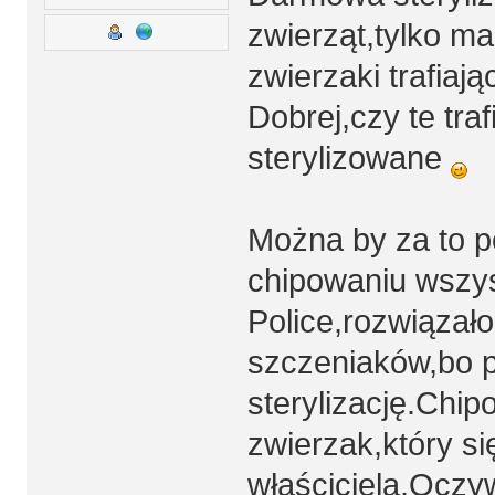
zwierząt,tylko ma
zwierzaki trafiaj
Dobrej,czy te tra
sterylizowane
Można by za to po
chipowaniu wszys
Police,rozwiązał
szczeniaków,bo pa
sterylizację.Chi
zwierzak,który si
właściciela.Oczy