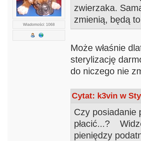
zwierzaka. Sama 
zmienią, będą t
Wiadomości: 1068
Może właśnie dla
sterylizację dar
do niczego nie 
Cytat: k3vin w Sty
Czy posiadanie p
płacić...? Widzę
pieniędzy podatn