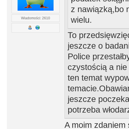
z nawiązką,bo n
wielu.
Wiadomości: 2610
To przedsięwzi
jeszcze o badan
Police przestałby
czystością a nie
ten temat wypow
temacie.Obawiam
jeszcze poczeka
potrzeba włodarz
A moim zdaniem s