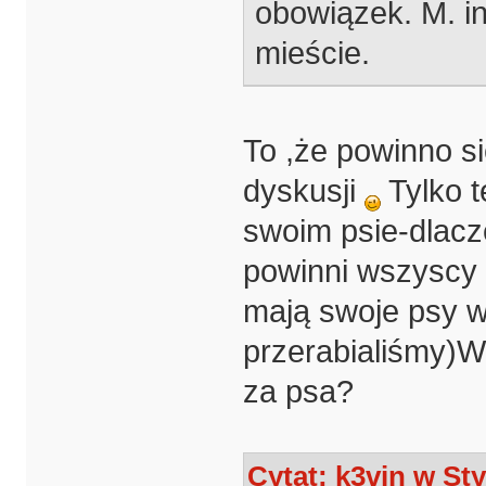
obowiązek. M. i
mieście.
To ,że powinno si
dyskusji
Tylko t
swoim psie-dlacz
powinni wszyscy p
mają swoje psy w
przerabialiśmy)W
za psa?
Cytat: k3vin w Sty