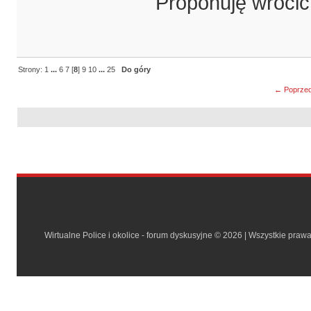
Proponuję wrócić
Strony:
1
...
6
7
[
8
]
9
10
...
25
Do góry
← Poprzed
Wirtualne Police i okolice - forum dyskusyjne © 2026 | Wszystkie praw