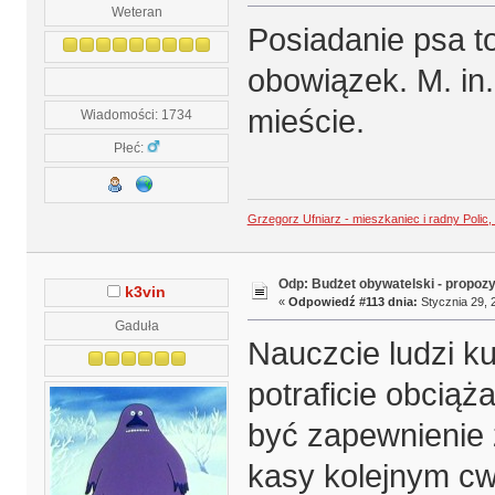
Weteran
Posiadanie psa t
obowiązek. M. in
mieście.
Wiadomości: 1734
Płeć:
Grzegorz Ufniarz - mieszkaniec i radny Polic
Odp: Budżet obywatelski - propoz
k3vin
«
Odpowiedź #113 dnia:
Stycznia 29, 
Gaduła
Nauczcie ludzi ku
potraficie obcią
być zapewnienie 
kasy kolejnym c