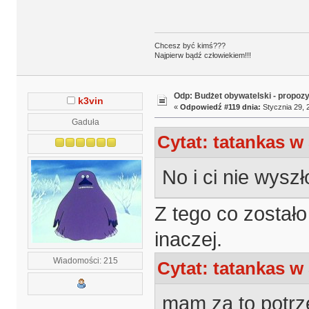
Chcesz być kimś???
Najpierw bądź człowiekiem!!!
Odp: Budżet obywatelski - propoz
k3vin
«
Odpowiedź #119 dnia:
Stycznia 29, 
Gaduła
Cytat: tatankas w 
No i ci nie wysz
Z tego co zosta
inaczej.
Wiadomości: 215
Cytat: tatankas w 
mam za to potrz