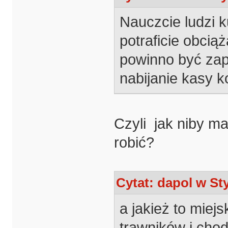
Nauczcie ludzi ku
potraficie obci
powinno być zap
nabijanie kasy 
Czyli jak niby ma
robić?
Cytat: dapol w Sty
a jakież to miej
trawników i cho