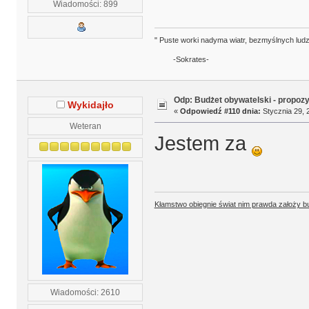
Wiadomości: 899
" Puste worki nadyma wiatr, bezmyślnych ludz
-Sokrates-
Odp: Budżet obywatelski - propoz
Wykidajło
«
Odpowiedź #110 dnia:
Stycznia 29, 
Weteran
Jestem za
Kłamstwo obiegnie świat nim prawda założy b
Wiadomości: 2610