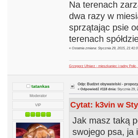
Na terenach zar
dwa razy w miesi
sprzątając psie 
terenach spółdzie
«
Ostatnia zmiana: Stycznia 29, 2015, 21:41:
Grzegorz Ufniarz - mieszkaniec i radny Polic
Odp: Budżet obywatelski - propoz
tatankas
«
Odpowiedź #118 dnia:
Stycznia 29, 
Moderator
Cytat: k3vin w Sty
VIP
Jak masz taką p
swojego psa, ja