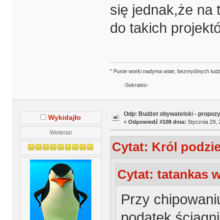
się jednak,że na
do takich projekt
" Puste worki nadyma wiatr, bezmyślnych ludz
-Sokrates-
Odp: Budżet obywatelski - propoz
Wykidajło
«
Odpowiedź #108 dnia:
Stycznia 29, 
Weteran
Cytat: Król podzi
Cytat: tatankas w
Przy chipowaniu
podatek ściągnię