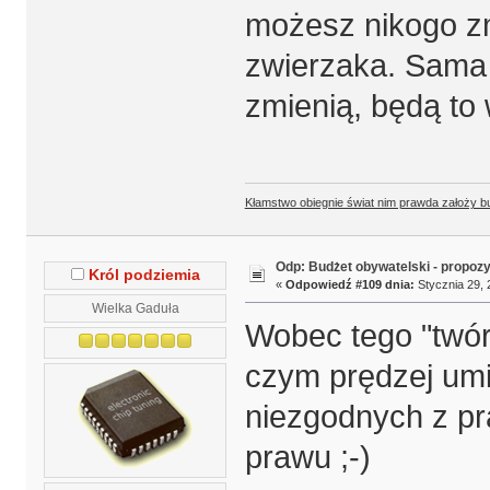
możesz nikogo z
zwierzaka. Sama i
zmienią, będą to
Kłamstwo obiegnie świat nim prawda założy b
Odp: Budżet obywatelski - propoz
Król podziemia
«
Odpowiedź #109 dnia:
Stycznia 29, 
Wielka Gaduła
Wobec tego "twó
czym prędzej umie
niezgodnych z p
prawu ;-)