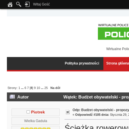
Witaj Gość
Notice
: Undefined index: tapatalk_body_hook in
/home/klient.dhosting.pl/wipmed
Wirtualne Poli
Polityka prywatności
Strona główn
Strony:
1
...
6
7
[
8
]
9
10
...
25
Na dół
Autor
Wątek: Budżet obywatelski - pro
Odp: Budżet obywatelski - propoz
Piotrek
«
Odpowiedź #105 dnia:
Stycznia 29, 
Wielka Gaduła
Ścieżka rowerowa