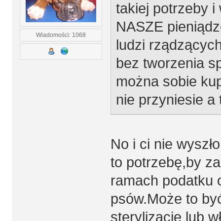
takiej potrzeby 
NASZE pieniądze
Wiadomości: 1068
ludzi rządzących
bez tworzenia sp
można sobie kupi
nie przyniesie a
No i ci nie wyszł
to potrzebę,by z
ramach podatku o
psów.Może to by
sterylizacje lub 