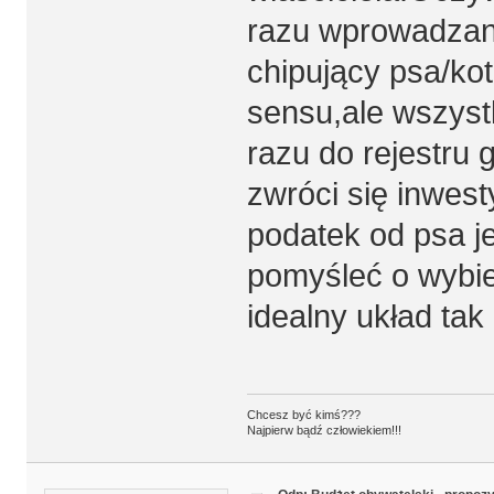
razu wprowadzan
chipujący psa/ko
sensu,ale wszyst
razu do rejestru g
zwróci się inwest
podatek od psa j
pomyśleć o wybie
idealny układ tak
Chcesz być kimś???
Najpierw bądź człowiekiem!!!