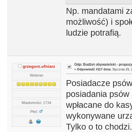
Np. mandatami za 
możliwość) i społ
ludzie potrafią.
Odp: Budżet obywatelski - propoz
grzegorz.ufniarz
«
Odpowiedź #117 dnia:
Stycznia 29, 
Weteran
Posiadacze psów 
posiadania psów 
wpłacane do kasy 
Wiadomości: 1734
Płeć:
wykonywane urząd
Tylko o to chodzi.