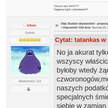
Chcesz być kimś???
Najpierw bądź człowiekiem!!!
Odp: Budżet obywatelski - propoz
k3vin
«
Odpowiedź #116 dnia:
Stycznia 29, 
Gaduła
Cytat: tatankas w 
No ja akurat tyl
wszyscy właścici
byłoby wtedy żą
czworonogów,mo
Wiadomości: 215
naszych podatkó
specjalnych śmie
siebie w zamian