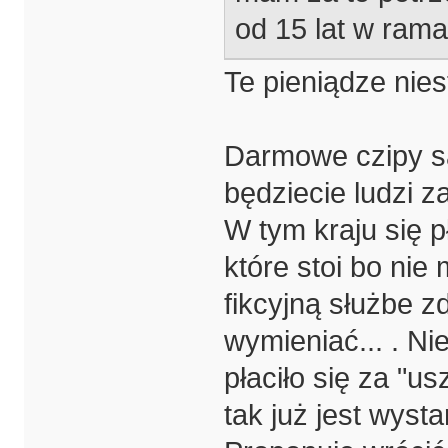
od 15 lat w rama
Te pieniądze nies
Darmowe czipy są 
będziecie ludzi 
W tym kraju się p
które stoi bo ni
fikcyjną służbe z
wymieniać... . Ni
płaciło się za "us
tak już jest wysta