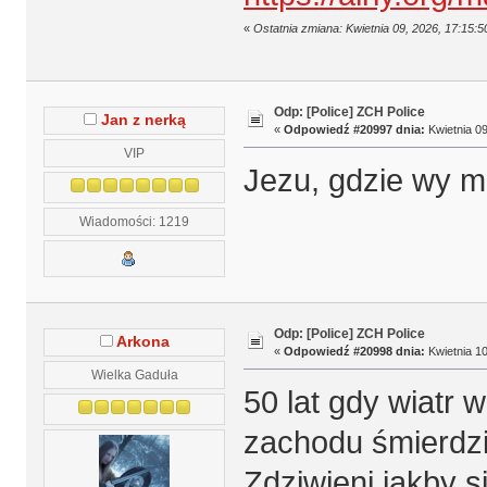
«
Ostatnia zmiana: Kwietnia 09, 2026, 17:15:
Odp: [Police] ZCH Police
Jan z nerką
«
Odpowiedź #20997 dnia:
Kwietnia 09
VIP
Jezu, gdzie wy m
Wiadomości: 1219
Odp: [Police] ZCH Police
Arkona
«
Odpowiedź #20998 dnia:
Kwietnia 10
Wielka Gaduła
50 lat gdy wiatr 
zachodu śmierdzi 
Zdziwieni jakby s