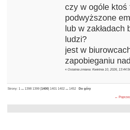
czy w ogóle ktoś t
podwyższone emi
lub w zakładach 
ludzi?
jest w biurowcach
zapobieganiu na
«
Ostatnia zmiana: Kwietnia 10, 2026, 13:44:
Strony:
1
...
1398
1399
[
1400
]
1401
1402
...
1452
Do góry
← Poprzed