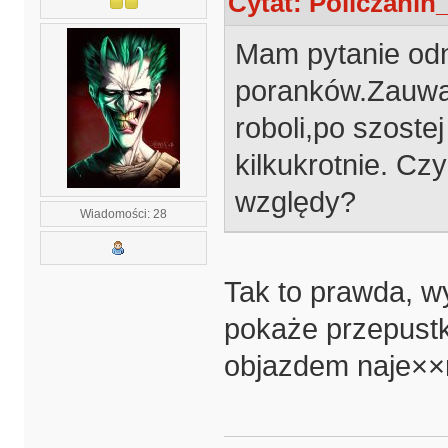
Cytat: Policzanin_
Mam pytanie od
poranków.Zauwazy
roboli,po szost
kilkukrotnie. Cz
względy?
Wiadomości: 28
Tak to prawda, w
pokaże przepustk
objazdem naje××n