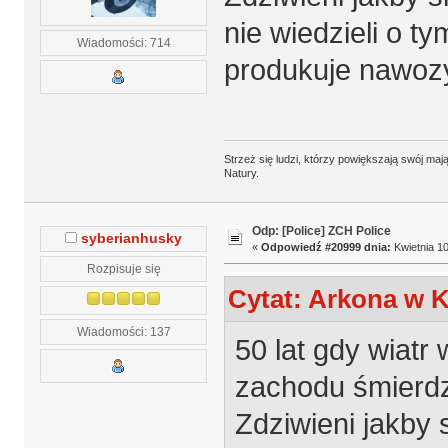
nie wiedzieli o ty
Wiadomości: 714
produkuje nawoz
Strzeż się ludzi, którzy powiększają swój m
Natury.
Odp: [Police] ZCH Police
syberianhusky
«
Odpowiedź #20999 dnia:
Kwietnia 10
Rozpisuje się
Cytat: Arkona w K
Wiadomości: 137
50 lat gdy wiatr
zachodu śmierdzi 
Zdziwieni jakby 