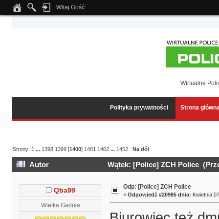
Witaj Gość
Notice
: Undefined index: tapatalk_body_hook in
/home/klient.dhosting.pl/wipmed
Wirtualne Poli
Polityka prywatności
Strona główn
Strony:
1
...
1398
1399
[
1400
]
1401
1402
...
1452
Na dół
Autor
Wątek: [Police] ZCH Police (Prz
Odp: [Police] ZCH Police
Qba99
«
Odpowiedź #20985 dnia:
Kwietnia 07
Wielka Gaduła
Biurowiec też dm