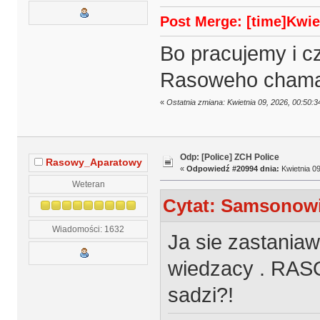
Post Merge: [time]Kwiet
Bo pracujemy i c
Rasoweho cham
«
Ostatnia zmiana: Kwietnia 09, 2026, 00:50
Odp: [Police] ZCH Police
Rasowy_Aparatowy
«
Odpowiedź #20994 dnia:
Kwietnia 09
Weteran
Cytat: Samsonowic
Wiadomości: 1632
Ja sie zastania
wiedzacy . RASO
sadzi?!