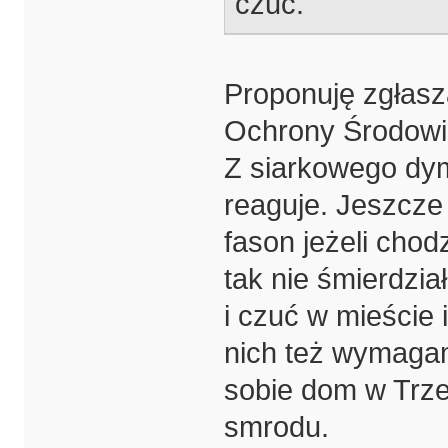
czuć.
Proponuję zgłasz
Ochrony Środowi
Z siarkowego dymi
reaguje. Jeszcze
fason jeżeli chod
tak nie śmierdział
i czuć w mieście
nich też wymagam
sobie dom w Trze
smrodu.