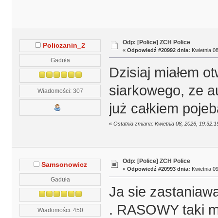
Odp: [Police] ZCH Police
Policzanin_2
«
Odpowiedź #20992 dnia:
Kwietnia 08
Gaduła
Dzisiaj miałem ot
siarkowego, ze a
Wiadomości: 307
już całkiem poje
«
Ostatnia zmiana: Kwietnia 08, 2026, 19:32:
Odp: [Police] ZCH Police
Samsonowicz
«
Odpowiedź #20993 dnia:
Kwietnia 09
Gaduła
Ja sie zastaniaw
. RASOWY taki mo
Wiadomości: 450