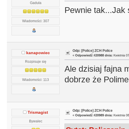
Gaduła
Pewnie tak...Jak 
Wiadomości: 307
Odp: [Police] ZCH Police
kanapowiec
«
Odpowiedź #20988 dnia:
Kwietnia 07
Rozpisuje się
Ale dzisiaj fajna 
dobrze że Polime
Wiadomości: 113
Odp: [Police] ZCH Police
Trismagist
«
Odpowiedź #20989 dnia:
Kwietnia 08
Bywalec