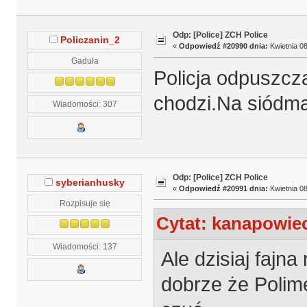
Odp: [Police] ZCH Police
Policzanin_2
«
Odpowiedź #20990 dnia:
Kwietnia 08
Gaduła
Policja odpuszcza
chodzi.Na siódm
Wiadomości: 307
Odp: [Police] ZCH Police
syberianhusky
«
Odpowiedź #20991 dnia:
Kwietnia 08
Rozpisuje się
Cytat: kanapowiec
Wiadomości: 137
Ale dzisiaj fajna
dobrze że Polim