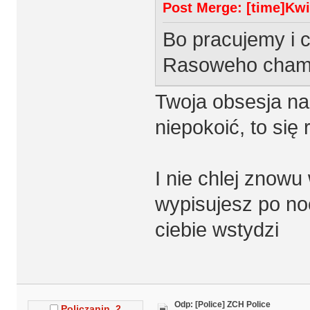
Post Merge: [time]Kwie
Bo pracujemy i 
Rasoweho cha
Twoja obsesja n
niepokoić, to się 
I nie chlej znowu
wypisujesz po no
ciebie wstydzi
Odp: [Police] ZCH Police
Policzanin_2