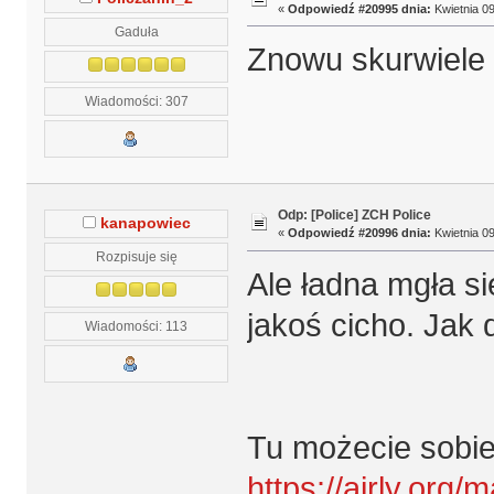
«
Odpowiedź #20995 dnia:
Kwietnia 09
Gaduła
Znowu skurwiele t
Wiadomości: 307
Odp: [Police] ZCH Police
kanapowiec
«
Odpowiedź #20996 dnia:
Kwietnia 09
Rozpisuje się
Ale ładna mgła si
jakoś cicho. Jak 
Wiadomości: 113
Tu możecie sobie
https://airly.org