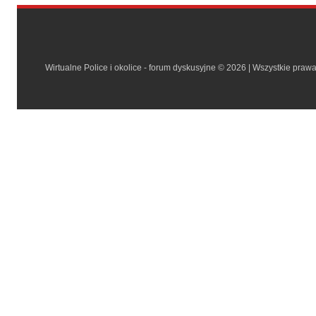
Wirtualne Police i okolice - forum dyskusyjne © 2026 | Wszystkie praw