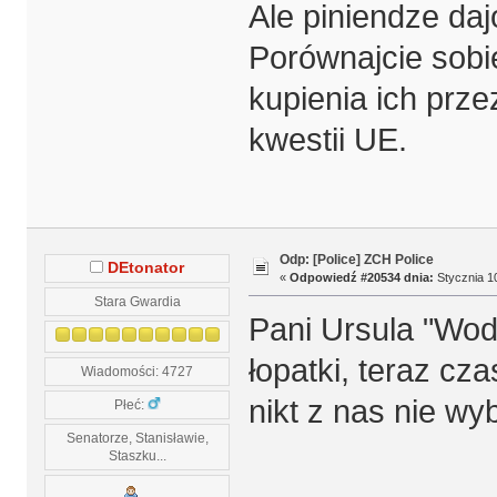
Ale piniendze daj
Porównajcie sobi
kupienia ich prz
kwestii UE.
Odp: [Police] ZCH Police
DEtonator
«
Odpowiedź #20534 dnia:
Stycznia 10
Stara Gwardia
Pani Ursula "Wod
łopatki, teraz cza
Wiadomości: 4727
nikt z nas nie wy
Płeć:
Senatorze, Stanisławie,
Staszku...