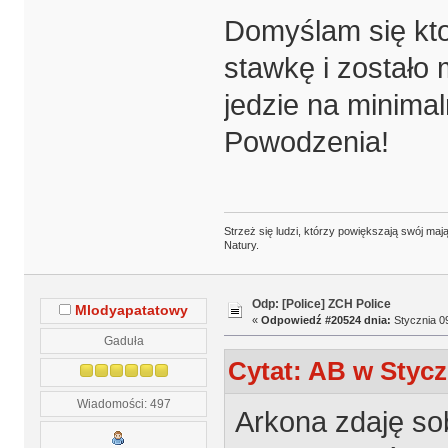
Domyślam się kto
stawkę i zostało 
jedzie na minimaln
Powodzenia!
Strzeż się ludzi, którzy powiększają swój m
Natury.
Odp: [Police] ZCH Police
Mlodyapatatowy
«
Odpowiedź #20524 dnia:
Stycznia 09
Gaduła
Cytat: AB w Stycz
Wiadomości: 497
Arkona zdaję so