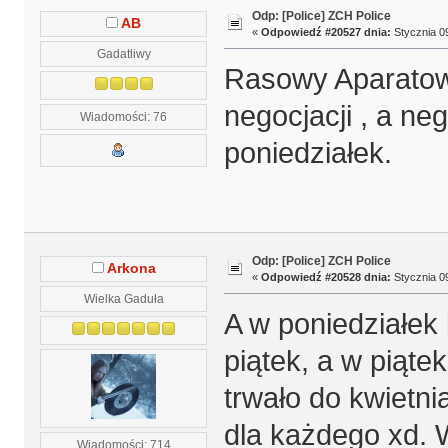
Odp: [Police] ZCH Police
AB
«
Odpowiedź #20527 dnia:
Stycznia 09
Gadatliwy
Rasowy Aparatowy
negocjacji , a ne
Wiadomości: 76
poniedziałek.
Odp: [Police] ZCH Police
Arkona
«
Odpowiedź #20528 dnia:
Stycznia 09
Wielka Gaduła
A w poniedziałek 
piątek, a w piątek
trwało do kwietni
dla każdego xd. W
Wiadomości: 714