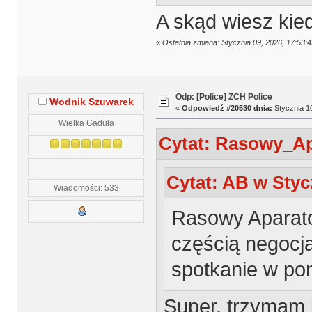
A skąd wiesz kie
«
Ostatnia zmiana: Stycznia 09, 2026, 17:5
Odp: [Police] ZCH Police
Wodnik Szuwarek
«
Odpowiedź #20530 dnia:
Stycznia 10
Wielka Gaduła
Cytat: Rasowy_Apa
Cytat: AB w Stycz
Wiadomości: 533
Rasowy Aparato
częścią negocjac
spotkanie w pon
Super, trzymam k