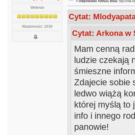
«
Odpowiedź #20521 dnia:
Stycznia 08
Weteran
Cytat: Mlodyapata
Wiadomości: 1639
Cytat: Arkona w S
Mam cenną radę
ludzie czekają 
śmieszne infor
Zdajecie sobie s
ledwo wiążą kon
której myślą to 
info i innego ro
panowie!