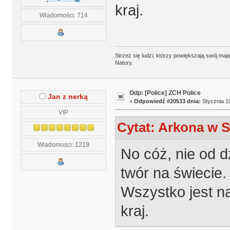
kraj.
Wiadomości: 714
Strzeż się ludzi, którzy powiększają swój m
Natury.
Odp: [Police] ZCH Police
Jan z nerką
«
Odpowiedź #20533 dnia:
Stycznia 10
VIP
Cytat: Arkona w S
Wiadomości: 1219
No cóż, nie od 
twór na świecie
Wszystko jest na
kraj.