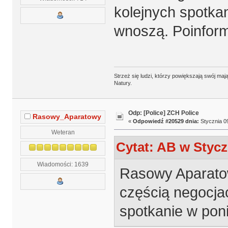
kolejnych spotkan
wnoszą. Poinformuj
Strzeż się ludzi, którzy powiększają swój m
Natury.
Odp: [Police] ZCH Police
Rasowy_Aparatowy
«
Odpowiedź #20529 dnia:
Stycznia 09
Weteran
Cytat: AB w Stycz
Wiadomości: 1639
Rasowy Aparatow
częścią negocjacj
spotkanie w poni