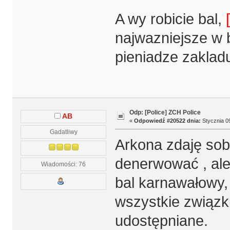
A wy robicie bal,
najwazniejsze w 
pieniadze zakla
Odp: [Police] ZCH Police
AB
«
Odpowiedź #20522 dnia:
Stycznia 09
Gadatliwy
Arkona zdaję sob
denerwować , ale 
Wiadomości: 76
bal karnawałowy,
wszystkie związki 
udostępniane.