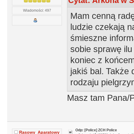
Cytat: Arkona w S
Wiadomości: 497
Mam cenną radę
ludzie czekają n
śmieszne inform
sobie sprawę ilu
koniec z końcem,
jakiś bal. Także 
rodzaju pielgrzy
Masz tam Pana/Pa
Odp: [Police] ZCH Police
Rasowy_Aparatowy