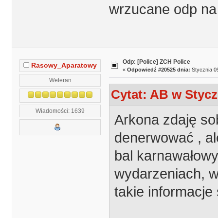
wrzucane odp na 
Odp: [Police] ZCH Police
Rasowy_Aparatowy
«
Odpowiedź #20525 dnia:
Stycznia 09
Weteran
Cytat: AB w Stycz
Wiadomości: 1639
Arkona zdaję so
denerwować , ale
bal karnawałowy,
wydarzeniach, ws
takie informacje