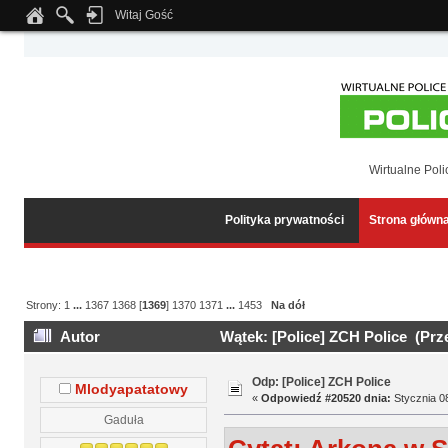
Witaj Gość
Notice
: Undefined index: tapatalk_body_hook in
/home/klient.dhosting.pl/wipmed
Wirtualne Poli
Polityka prywatności
Strona główn
Strony:
1
...
1367
1368
[
1369
]
1370
1371
...
1453
Na dół
Autor
Wątek: [Police] ZCH Police (Prz
Odp: [Police] ZCH Police
Mlodyapatatowy
«
Odpowiedź #20520 dnia:
Stycznia 08
Gaduła