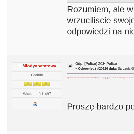
Rozumiem, ale w 
wrzuciliscie swoje
odpowiedzi na ni
Odp: [Police] ZCH Police
Mlodyapatatowy
«
Odpowiedź #20526 dnia:
Stycznia 09
Gaduła
https://www.pulshr.pl/zwiazki-zawodowe/koniec-negocjacji-placowych-pracownicy-anwilu-dost
Wiadomości: 497
Proszę bardzo po