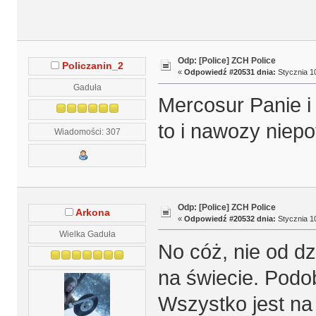
Odp: [Police] ZCH Police
Policzanin_2
«
Odpowiedź #20531 dnia:
Stycznia 10
Gaduła
Mercosur Panie i
to i nawozy niepo
Wiadomości: 307
Odp: [Police] ZCH Police
Arkona
«
Odpowiedź #20532 dnia:
Stycznia 10
Wielka Gaduła
No cóż, nie od d
na świecie. Podo
Wszystko jest na