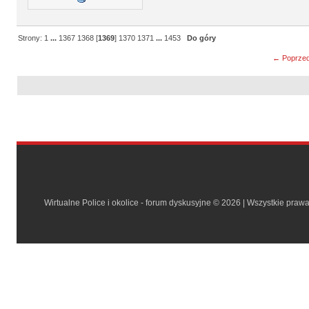
Strony:
1
...
1367
1368
[
1369
]
1370
1371
...
1453
Do góry
← Poprzed
Wirtualne Police i okolice - forum dyskusyjne © 2026 | Wszystkie praw