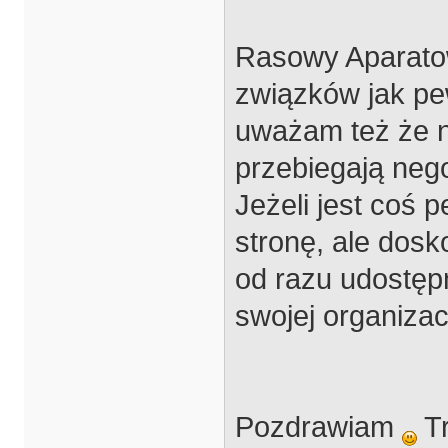
Rasowy Aparatow
związków jak pe
uważam też że n
przebiegają nego
Jeżeli jest coś p
stronę, ale dos
od razu udostęp
swojej organizacj
Pozdrawiam
Tr