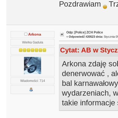
Pozdrawiam
Trz
Odp: [Police] ZCH Police
Arkona
«
Odpowiedź #20523 dnia:
Stycznia 09
Wielka Gaduła
Cytat: AB w Stycz
Arkona zdaję so
denerwować , ale
bal karnawałowy,
Wiadomości: 714
wydarzeniach, ws
takie informacje