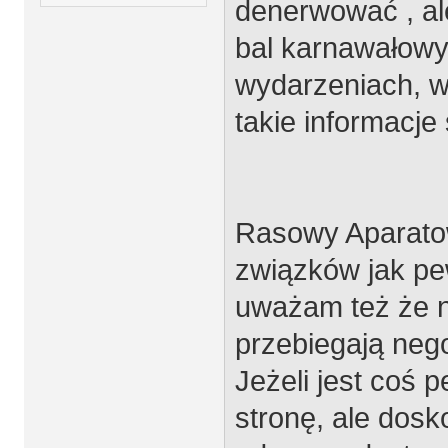
denerwować , ale
bal karnawałowy,
wydarzeniach, ws
takie informacje
Rasowy Aparatow
związków jak pe
uważam też że n
przebiegają nego
Jeżeli jest coś p
stronę, ale dos