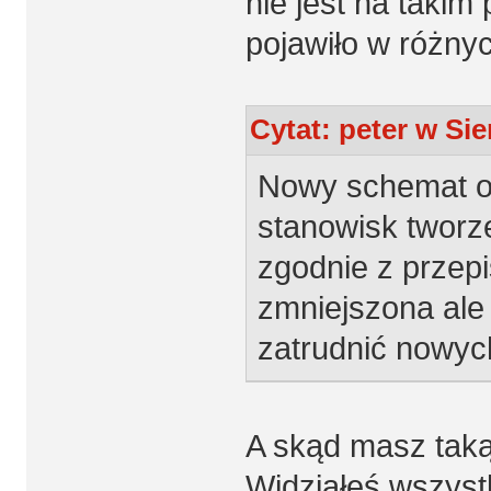
nie jest na takim 
pojawiło w różny
Cytat: peter w Sie
Nowy schemat org
stanowisk tworz
zgodnie z przepi
zmniejszona ale 
zatrudnić nowy
A skąd masz taką
Widziałeś wszyst