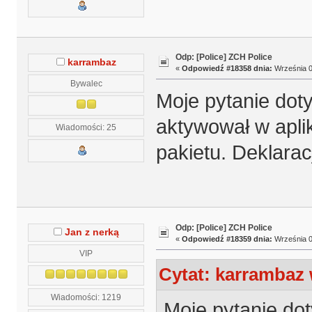
Odp: [Police] ZCH Police
karrambaz
«
Odpowiedź #18358 dnia:
Września 0
Bywalec
Moje pytanie dot
aktywował w apli
Wiadomości: 25
pakietu. Deklarac
Odp: [Police] ZCH Police
Jan z nerką
«
Odpowiedź #18359 dnia:
Września 0
VIP
Cytat: karrambaz 
Wiadomości: 1219
Moje pytanie dot