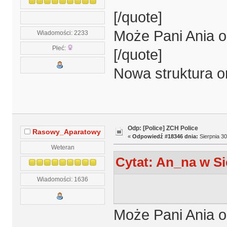
[/quote]
Może Pani Ania o
Wiadomości: 2233
Płeć:
[/quote]
Nowa struktura o
Odp: [Police] ZCH Police
Rasowy_Aparatowy
«
Odpowiedź #18346 dnia:
Sierpnia 30
Weteran
Cytat: An_na w Si
Wiadomości: 1636
Może Pani Ania o