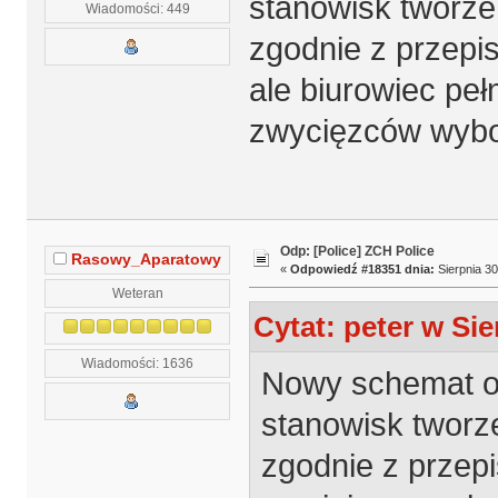
stanowisk tworz
Wiadomości: 449
zgodnie z przepi
ale biurowiec peł
zwycięzców wybo
Odp: [Police] ZCH Police
Rasowy_Aparatowy
«
Odpowiedź #18351 dnia:
Sierpnia 30
Weteran
Cytat: peter w Sie
Wiadomości: 1636
Nowy schemat org
stanowisk tworz
zgodnie z przepi