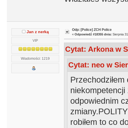
Odp: [Police] ZCH Police
Jan z nerką
«
Odpowiedź #18355 dnia:
Sierpnia 31
VIP
Cytat: Arkona w Si
Wiadomości: 1219
Cytat: neo w Sier
Przechodziłem
niekompetencji 
odpowiednim c
zmiany.POLITYK
robiłem to co d