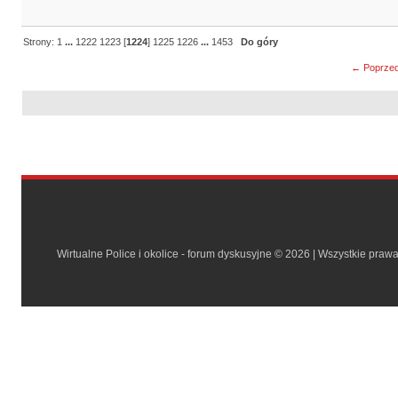
Strony:
1
...
1222
1223
[
1224
]
1225
1226
...
1453
Do góry
← Poprzed
Wirtualne Police i okolice - forum dyskusyjne © 2026 | Wszystkie praw