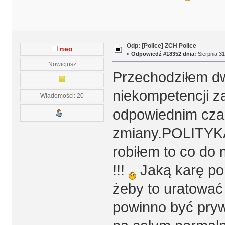
Odp: [Police] ZCH Police
neo
«
Odpowiedź #18352 dnia:
Sierpnia 31
Nowicjusz
Przechodziłem d
niekompetencji za
Wiadomości: 20
odpowiednim cza
zmiany.POLITYKA 
robiłem to co do 
!!!
Jaką karę pon
żeby to uratować
powinno być pryw