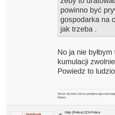
żeby to uratowa
powinno być pryw
gospodarka na c
jak trzeba .
No ja nie byłbym 
kumulacji zwolni
Powiedz to ludziom
Strzeż się ludzi, którzy powiększają swój m
Natury.
Odp: [Police] ZCH Police
fertilisek