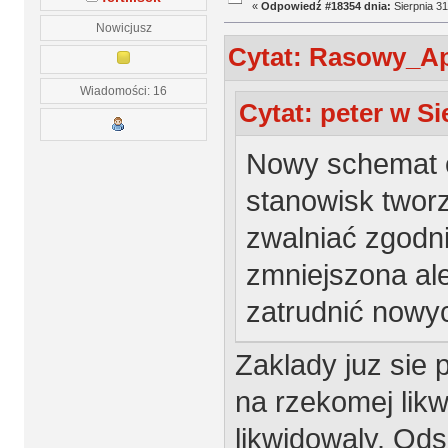
«
Odpowiedź #18354 dnia:
Sierpnia 31
Nowicjusz
Cytat: Rasowy_Apa
Wiadomości: 16
Cytat: peter w Si
Nowy schemat or
stanowisk twor
zwalniać zgodni
zmniejszona ale
zatrudnić nowy
Zaklady juz sie 
na rzekomej likw
likwidowaly. Od