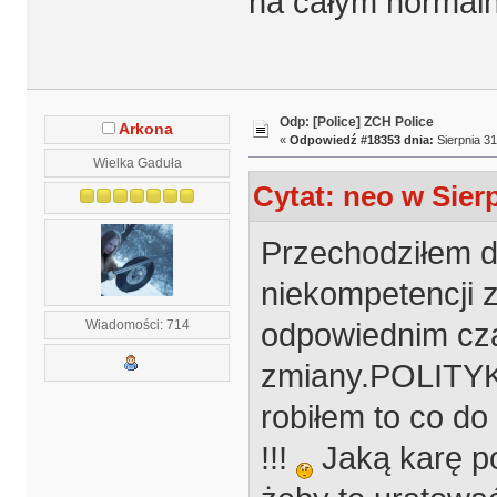
na całym normalny
Odp: [Police] ZCH Police
Arkona
«
Odpowiedź #18353 dnia:
Sierpnia 31
Wielka Gaduła
Cytat: neo w Sierp
Przechodziłem 
niekompetencji z
odpowiednim cz
Wiadomości: 714
zmiany.POLITYKA
robiłem to co do
!!!
Jaką karę po