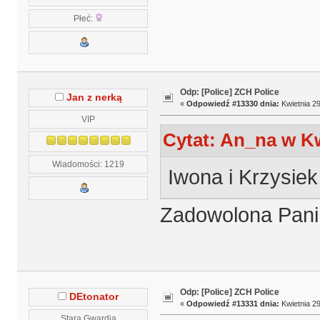
Płeć:
Odp: [Police] ZCH Police
Jan z nerką
«
Odpowiedź #13330 dnia:
Kwietnia 29
VIP
Cytat: An_na w Kw
Wiadomości: 1219
Iwona i Krzysiek
Zadowolona Pani
Odp: [Police] ZCH Police
DEtonator
«
Odpowiedź #13331 dnia:
Kwietnia 29
Stara Gwardia