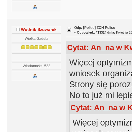
Odp: [Police] ZCH Police
Wodnik Szuwarek
«
Odpowiedź #13324 dnia:
Kwietnia 28
Wielka Gaduła
Cytat: An_na w Kw
Więcej optymizm
Wiadomości: 533
wniosek organiz
Strony się poroz
No to już mi lepi
Cytat: An_na w K
Więcej optymiz