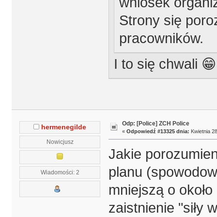
wniosek organi
Strony się poro
pracowników.
I to się chwali 😁
Odp: [Police] ZCH Police
hermenegilde
«
Odpowiedź #13325 dnia:
Kwietnia 28
Nowicjusz
Jakie porozumie
planu (spowodow
Wiadomości: 2
mniejszą o około
zaistnienie "siły 