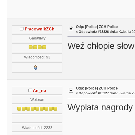
Odp: [Police] ZCH Police
PracownikZCh
«
Odpowiedź #13326 dnia:
Kwietnia 29
Gadatliwy
Weź chłopie słown
Wiadomości: 93
Odp: [Police] ZCH Police
An_na
«
Odpowiedź #13327 dnia:
Kwietnia 29
Weteran
Wyplata nagrody 
Wiadomości: 2233