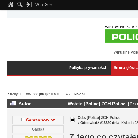
Witaj Gość
Notice
: Undefined index: tapatalk_body_hook in
/home/klient.dhosting.pl/wipmed
Wirtualne Poli
Polityka prywatności
Strona główn
Strony:
1
...
887
888
[
889
]
890
891
...
1453
Na dół
Autor
Wątek: [Police] ZCH Police (Prz
Odp: [Police] ZCH Police
Samsonowicz
«
Odpowiedź #13320 dnia:
Kwietnia 28
Gaduła
Z tego co czytał