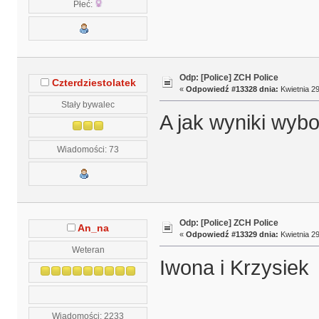
Płeć:
Odp: [Police] ZCH Police
Czterdziestolatek
«
Odpowiedź #13328 dnia:
Kwietnia 29
Stały bywalec
A jak wyniki wyb
Wiadomości: 73
Odp: [Police] ZCH Police
An_na
«
Odpowiedź #13329 dnia:
Kwietnia 29
Weteran
Iwona i Krzysiek
Wiadomości: 2233