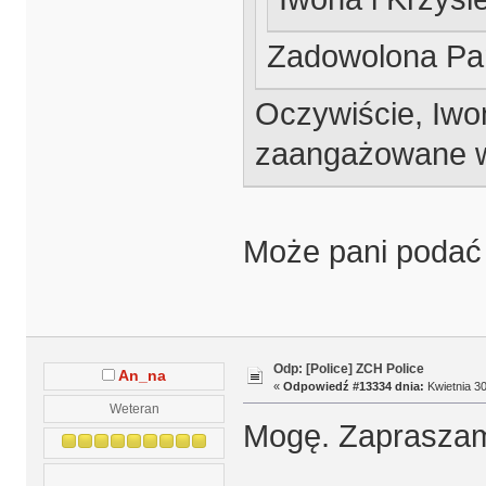
Zadowolona Pan
Oczywiście, Iwo
zaangażowane w
Może pani podać
Odp: [Police] ZCH Police
An_na
«
Odpowiedź #13334 dnia:
Kwietnia 30
Weteran
Mogę. Zapraszam 