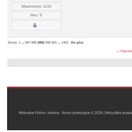
Wiadomości: 2233
Płeć:
Strony:
1
...
887
888
[
889
]
890
891
...
1453
Do góry
← Poprzed
Wirtualne Police i okolice - forum dyskusyjne © 2026 | Wszystkie praw