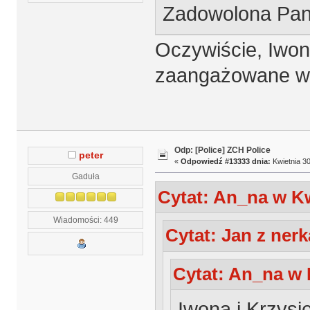
Zadowolona Pan
Oczywiście, Iwon
zaangażowane w 
Odp: [Police] ZCH Police
peter
«
Odpowiedź #13333 dnia:
Kwietnia 30
Gaduła
Cytat: An_na w Kw
Wiadomości: 449
Cytat: Jan z nerk
Cytat: An_na w 
Iwona i Krzysi