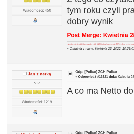
tym roku czyli p
Wiadomości: 450
dobry wynik
Post Merge: Kwietnia 28
https://inwestycje.pl/gielda/zch-police-mialy-11306-mln-zl-zysku-netto-29799-mln-zl-zysku-ebi
«
Ostatnia zmiana: Kwietnia 28, 2022, 10:39
Odp: [Police] ZCH Police
Jan z nerką
«
Odpowiedź #13321 dnia:
Kwietnia 28
VIP
A co ma Netto do 
Wiadomości: 1219
Odp: [Police] ZCH Police