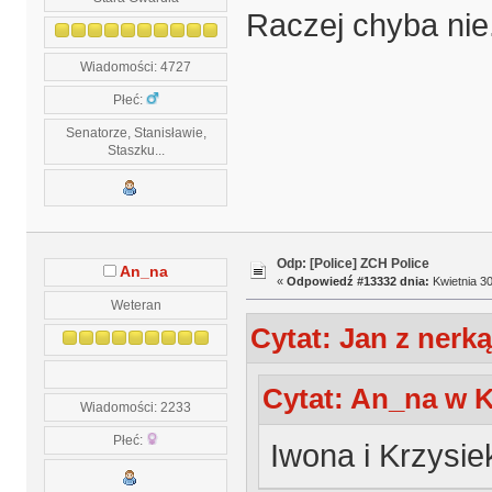
Raczej chyba nie.
Wiadomości: 4727
Płeć:
Senatorze, Stanisławie,
Staszku...
Odp: [Police] ZCH Police
An_na
«
Odpowiedź #13332 dnia:
Kwietnia 30
Weteran
Cytat: Jan z nerką
Cytat: An_na w K
Wiadomości: 2233
Płeć:
Iwona i Krzysie