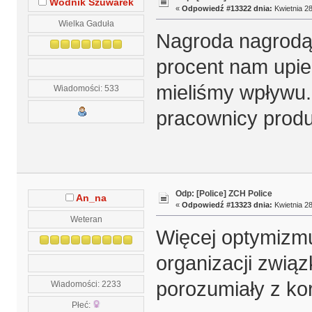
Wodnik Szuwarek
«
Odpowiedź #13322 dnia:
Kwietnia 28
Wielka Gaduła
Nagroda nagrodą,
procent nam upier
mieliśmy wpływu..
Wiadomości: 533
pracownicy produ
Odp: [Police] ZCH Police
An_na
«
Odpowiedź #13323 dnia:
Kwietnia 28
Weteran
Więcej optymizmu
organizacji zwią
porozumiały z ko
Wiadomości: 2233
Płeć: