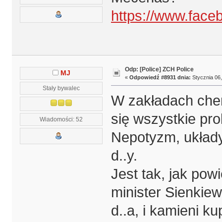
https://www.fac
Odp: [Police] ZCH Police
MJ
«
Odpowiedź #8931 dnia:
Stycznia 06,
Stały bywalec
W zakładach che
się wszystkie pr
Wiadomości: 52
Nepotyzm, układy
d..y.
Jest tak, jak pow
minister Sienkiewi
d..a, i kamieni ku