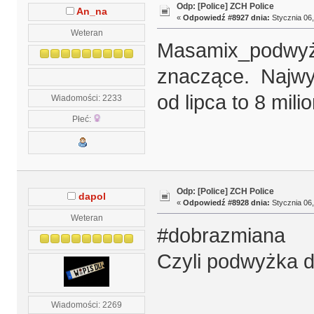
Odp: [Police] ZCH Police
An_na
«
Odpowiedź #8927 dnia:
Stycznia 06,
Weteran
Masamix_podwyżk
znaczące. Najwyż
od lipca to 8 mili
Wiadomości: 2233
Płeć:
Odp: [Police] ZCH Police
dapol
«
Odpowiedź #8928 dnia:
Stycznia 06,
Weteran
#dobrazmiana
Czyli podwyżka d
Wiadomości: 2269