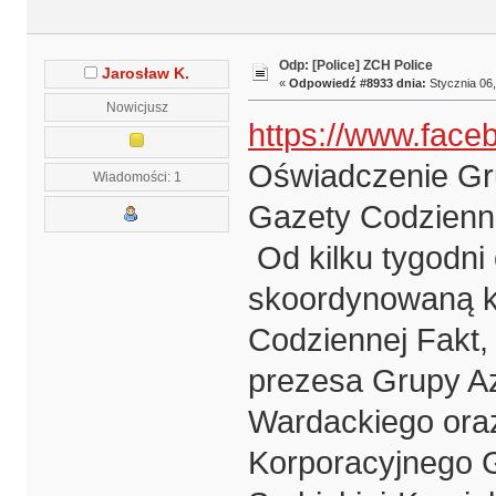
Odp: [Police] ZCH Police
Jarosław K.
«
Odpowiedź #8933 dnia:
Stycznia 06,
Nowicjusz
https://www.fac
Oświadczenie Gru
Wiadomości: 1
Gazety Codzienn
Od kilku tygodni
skoordynowaną k
Codziennej Fakt,
prezesa Grupy Az
Wardackiego ora
Korporacyjnego G