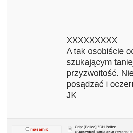
XXXXXXXXX
A tak osobiście 
szukającym taniej
przyzwoitość. Nie
posądzać i oczer
JK
Odp: [Police] ZCH Police
masamix
«
Odpowiedź #8934 dnia:
Stycznia 06,