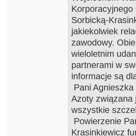
Korporacyjnego 
Sorbicką-Krasink
jakiekolwiek rel
zawodowy. Obie 
wieloletnim uda
partnerami w sw
informacje są dl
Pani Agnieszka 
Azoty związana j
wszystkie szczeb
Powierzenie Pan
Krasinkiewicz f