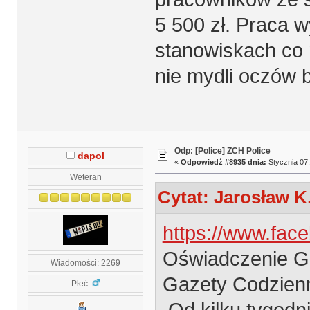
5 500 zł. Praca
stanowiskach co 
nie mydli oczów b
Odp: [Police] ZCH Police
dapol
«
Odpowiedź #8935 dnia:
Stycznia 07,
Weteran
Cytat: Jarosław K.
https://www.fa
Oświadczenie Gr
Wiadomości: 2269
Gazety Codzienn
Płeć:
Od kilku tygodn