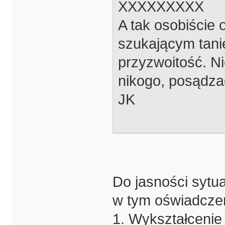
XXXXXXXXX
A tak osobiście
szukającym tanie
przyzwoitość. Ni
nikogo, posądzać
JK
Do jasności sytuac
w tym oświadczen
1. Wykształcenie 