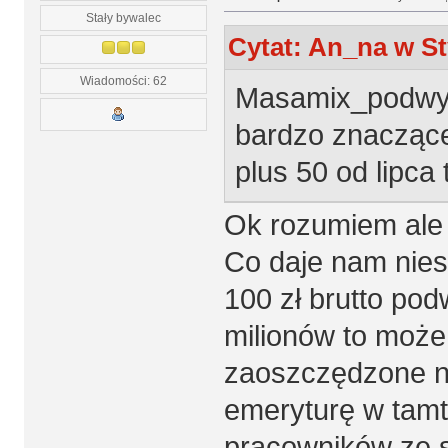
Stały bywalec
Cytat: An_na w St
Wiadomości: 62
Masamix_podwyż
bardzo znaczące
plus 50 od lipca 
Ok rozumiem ale 
Co daje nam niest
100 zł brutto po
milionów to może 
zaoszczędzone na
emeryturę w tam
pracowników ze s