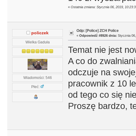
«
Ostatnia zmiana: Stycznia 06, 2019, 10:23
Odp: [Police] ZCH Police
policzek
«
Odpowiedź #8926 dnia:
Stycznia 06,
Wielka Gaduła
Temat nie jest no
A co do zwalniani
odczuje na swojej
Wiadomości: 546
pracownik z 10 l
Płeć:
od tego co się ni
Proszę bardzo, t