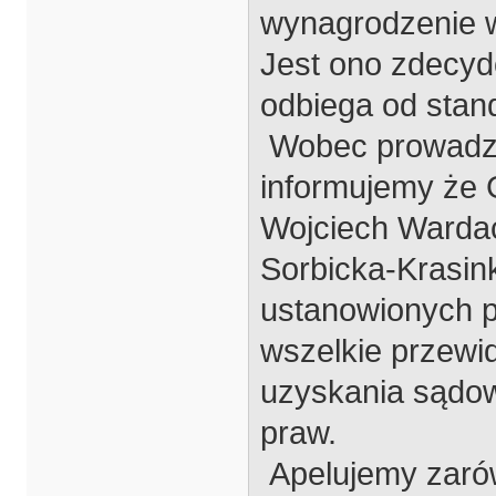
wynagrodzenie w
Jest ono zdecyd
odbiega od stan
Wobec prowadzo
informujemy że 
Wojciech Wardack
Sorbicka-Krasink
ustanowionych p
wszelkie przewi
uzyskania sądow
praw.
Apelujemy zarówn