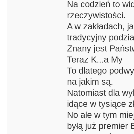
Na codzień to wi
rzeczywistości.
A w zakładach, ja
tradycyjny podzia
Znany jest Pańs
Teraz K...a My
To dlatego podwy
na jakim są.
Natomiast dla w
idące w tysiące z
No ale w tym mie
byłą już premier B