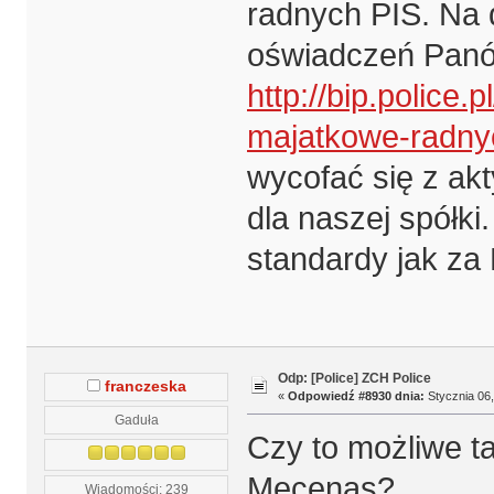
radnych PIS. Na 
oświadczeń Pa
http://bip.police.
majatkowe-radny
wycofać się z akt
dla naszej spółki
standardy jak za
Odp: [Police] ZCH Police
franczeska
«
Odpowiedź #8930 dnia:
Stycznia 06,
Gaduła
Czy to możliwe ta
Mecenas?
Wiadomości: 239