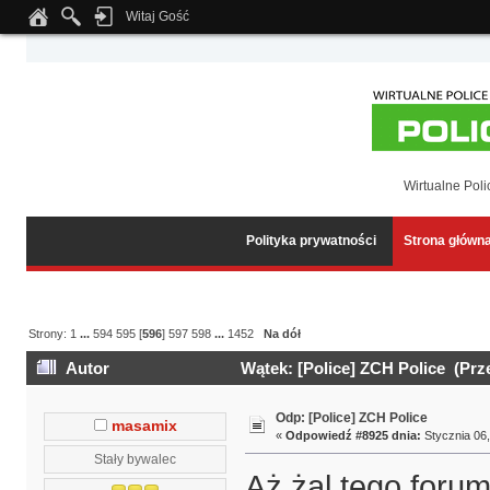
Witaj Gość
Notice
: Undefined index: tapatalk_body_hook in
/home/klient.dhosting.pl/wipmed
Wirtualne Poli
Polityka prywatności
Strona główn
Strony:
1
...
594
595
[
596
]
597
598
...
1452
Na dół
Autor
Wątek: [Police] ZCH Police (Prz
Odp: [Police] ZCH Police
masamix
«
Odpowiedź #8925 dnia:
Stycznia 06,
Stały bywalec
Aż żal tego forum