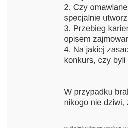
2. Czy omawiane s
specjalnie utwor
3. Przebieg kari
opisem zajmowan
4. Na jakiej zasa
konkurs, czy byli
W przypadku bra
nikogo nie dziwi,
wszelkie błędy stylistyczne ortograficzne ora