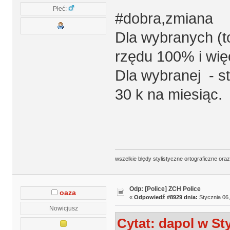
Płeć:
#dobra,zmiana
Dla wybranych (t
rzędu 100% i wię
Dla wybranej - s
30 k na miesiąc.
wszelkie błędy stylistyczne ortograficzne ora
Odp: [Police] ZCH Police
oaza
«
Odpowiedź #8929 dnia:
Stycznia 06,
Nowicjusz
Cytat: dapol w Sty