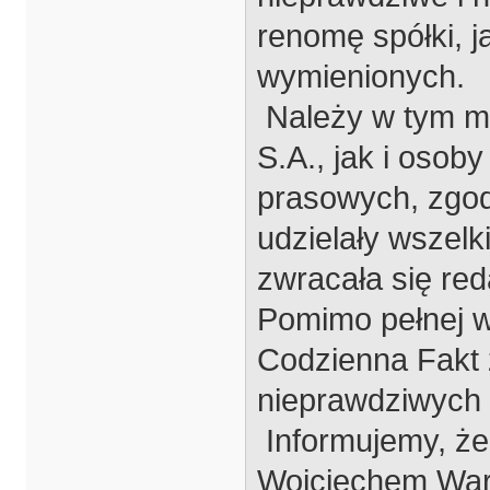
renomę spółki, j
wymienionych.
Należy w tym mi
S.A., jak i oso
prasowych, zgod
udzielały wszelk
zwracała się re
Pomimo pełnej w
Codzienna Fakt 
nieprawdziwych 
Informujemy, ż
Wojciechem War