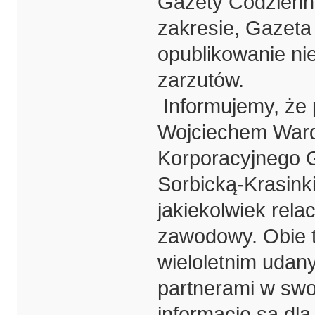
Gazety Codzienne
zakresie, Gazeta
opublikowanie ni
zarzutów.
Informujemy, że
Wojciechem Ward
Korporacyjnego G
Sorbicką-Krasinki
jakiekolwiek rela
zawodowy. Obie 
wieloletnim uda
partnerami w swo
informacje są dl