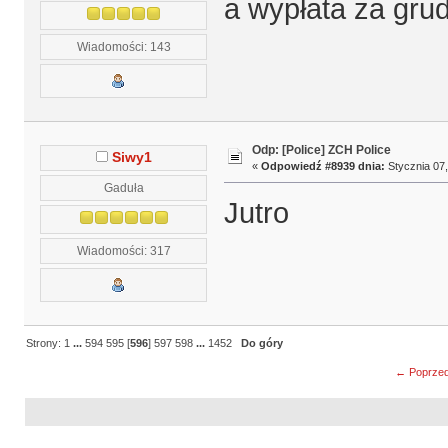
a wypłata za grud
Wiadomości: 143
Odp: [Police] ZCH Police
Siwy1
«
Odpowiedź #8939 dnia:
Stycznia 07,
Gaduła
Jutro
Wiadomości: 317
Strony:
1
...
594
595
[
596
]
597
598
...
1452
Do góry
← Poprzed