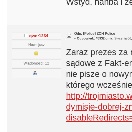
Wstyd, hańba i ż
Odp: [Police] ZCH Police
qwer1234
«
Odpowiedź #8932 dnia:
Stycznia 06,
Nowicjusz
Zaraz prezes za n
sądowe z Fakt-e
Wiadomości: 12
nie pisze o nowy
którego wcześnie
http://trojmiasto
dymisje-dobrej-z
disableRedirects