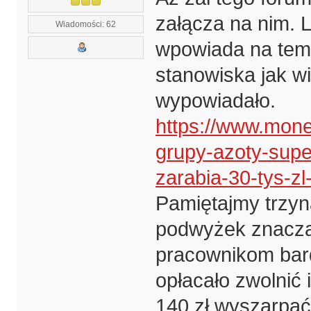
załącza na nim. L
Wiadomości: 62
wpowiada na tema
stanowiska jak wi
wypowiadało.
https://www.mone
grupy-azoty-supe
zarabia-30-tys-z
Pamiętajmy trzyn
podwyżek znaczą
pracownikom bardz
opłacało zwolnić 
140 zł wyszarpać