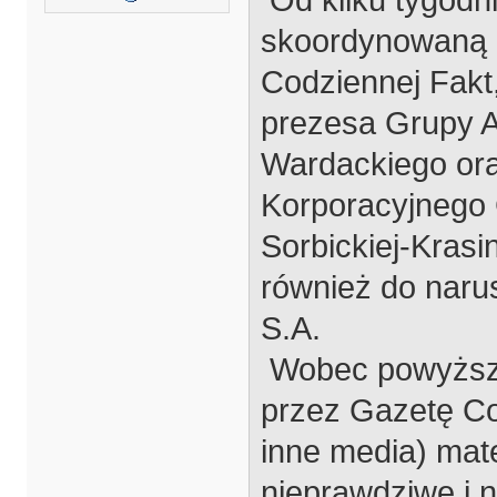
skoordynowaną 
Codziennej Fakt
prezesa Grupy A
Wardackiego ora
Korporacyjnego 
Sorbickiej-Krasi
również do naru
S.A.
Wobec powyższe
przez Gazetę Co
inne media) mate
nieprawdziwe i 