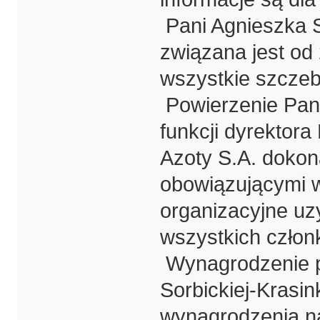
Pani Agnieszka S
związana jest od 
wszystkie szczebl
Powierzenie Pani
funkcji dyrektor
Azoty S.A. dokon
obowiązującymi w
organizacyjne uz
wszystkich człon
Wynagrodzenie p
Sorbickiej-Krasin
wynagrodzenia n