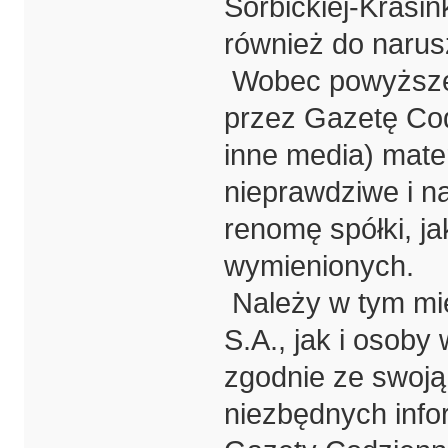
Sorbickiej-Krasin
również do narus
Wobec powyższe
przez Gazetę Cod
inne media) mate
nieprawdziwe i n
renomę spółki, ja
wymienionych.
Należy w tym mie
S.A., jak i osob
zgodnie ze swoją
niezbędnych infor