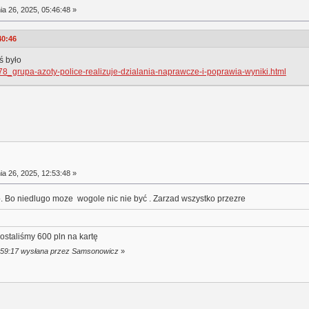
a 26, 2025, 05:46:48 »
40:46
ś było
578_grupa-azoty-police-realizuje-dzialania-naprawcze-i-poprawia-wyniki.html
a 26, 2025, 12:53:48 »
o. Bo niedlugo moze wogole nic nie być . Zarzad wszystko przezre
ostaliśmy 600 pln na kartę
2:59:17 wysłana przez Samsonowicz
»