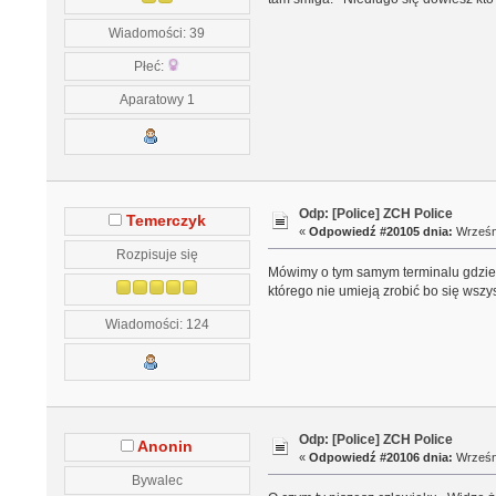
Wiadomości: 39
Płeć:
Aparatowy 1
Odp: [Police] ZCH Police
Temerczyk
«
Odpowiedź #20105 dnia:
Wrześni
Rozpisuje się
Mówimy o tym samym terminalu gdzie s
którego nie umieją zrobić bo się wszys
Wiadomości: 124
Odp: [Police] ZCH Police
Anonin
«
Odpowiedź #20106 dnia:
Wrześni
Bywalec