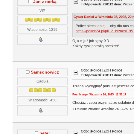
Jan z nerką
«
Odpowiedź #20112 dnia:
Wrześni
VIP
Cytat: Daniel w Września 25, 2025, 22:
Police nieco lepiej….oby dla nas co
Wiadomości: 1219
https://police24.pl/pl/12_biznes/19
O, a ci już jak sępy. XD
Każdy zysk potrafią przeżreć.
Odp: [Police] ZCH Police
Samsonowicz
«
Odpowiedź #20113 dnia:
Wrześni
Gaduła
Trzeba wyciągnąć poki jest jeszcze c
Post Merge: Września 26, 2025, 12:59:17
Wiadomości: 450
Chociaz trzeba przyznać ze ostatnio d
«
Ostatnia zmiana: Września 26, 2025, 1
Odp: [Police] ZCH Police
peter