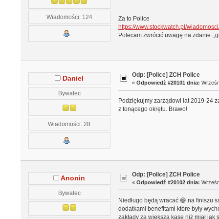
Wiadomości: 124
Za to Police
https://www.stockwatch.pl/wiadomosci/
Polecam zwrócić uwagę na zdanie ,,gdy
Odp: [Police] ZCH Police
Daniel
«
Odpowiedź #20101 dnia:
Wrześni
Bywalec
Podziękujmy zarządowi lat 2019-24 za 
z tonącego okrętu. Brawo!
Wiadomości: 28
Odp: [Police] ZCH Police
Anonin
«
Odpowiedź #20102 dnia:
Wrześni
Bywalec
Niedługo będą wracać 😄 na finiszu s
dodatkami benefitami które były wych
zakłady za większą kasę niż miał jak 