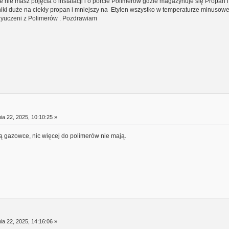
e nie masz pojęcia o instalacji i o porcie Polimerów gdzie magazynuje się Propan i 
niki duże na ciekły propan i mniejszy na Etylen wszystko w temperaturze minusowej
rzyuczeni z Polimerów . Pozdrawiam
a 22, 2025, 10:10:25 »
ają gazowce, nic więcej do polimerów nie mają.
a 22, 2025, 14:16:06 »