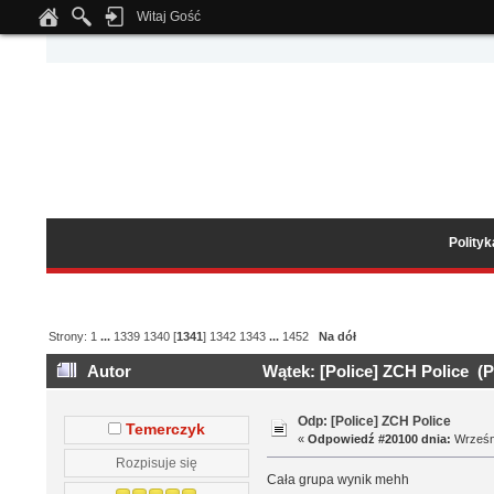
Witaj Gość
Notice
: Undefined index: tapatalk_body_hook in
/home/klient.dhosting.pl/wipmed
Polity
Strony:
1
...
1339
1340
[
1341
]
1342
1343
...
1452
Na dół
Autor
Wątek: [Police] ZCH Police (P
Odp: [Police] ZCH Police
Temerczyk
«
Odpowiedź #20100 dnia:
Wrześni
Rozpisuje się
Cała grupa wynik mehh