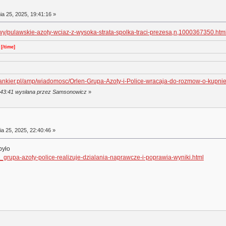
a 25, 2025, 19:41:16 »
wy/pulawskie-azoty-wciaz-z-wysoka-strata-spolka-traci-prezesa,n,1000367350.htm
[/time]
nkier.pl/amp/wiadomosc/Orlen-Grupa-Azoty-i-Police-wracaja-do-rozmow-o-kupnie
9:43:41 wysłana przez Samsonowicz
»
a 25, 2025, 22:40:46 »
było
8_grupa-azoty-police-realizuje-dzialania-naprawcze-i-poprawia-wyniki.html