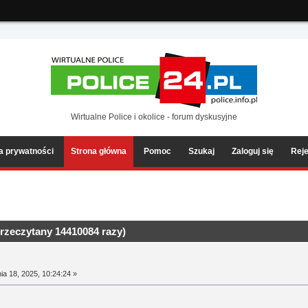
ia2/forum/Sources/Load.php(2501) : eval()'d code
on line
199
Wirtualne Police i okolice - forum dyskusyjne
ka prywatności
Strona główna
Pomoc
Szukaj
Zaloguj się
Reje
rzeczytany 14410084 razy)
a 18, 2025, 10:24:24 »