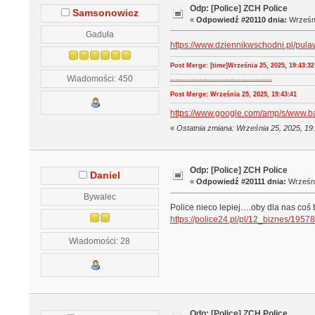
Odp: [Police] ZCH Police
Samsonowicz
«
Odpowiedź #20110 dnia:
Wrześni
Gaduła
https://www.dziennikwschodni.pl/pula
Post Merge: [time]Września 25, 2025, 19:43:32 
Wiadomości: 450
https://www.google.com/amp/s/www.bankier.pl/amp/wiadomosc/Orlen-Grupa-Azoty-i-Police-wracaja-do-rozmow-o-kupnie-przez-Orlen-akcji-GA-Polyolefins-9014478
Post Merge: Września 25, 2025, 19:43:41
https://www.google.com/amp/s/www.ba
«
Ostatnia zmiana: Września 25, 2025, 1
Odp: [Police] ZCH Police
Daniel
«
Odpowiedź #20111 dnia:
Wrześni
Bywalec
Police nieco lepiej….oby dla nas coś 
https://police24.pl/pl/12_biznes/1957
Wiadomości: 28
Odp: [Police] ZCH Police