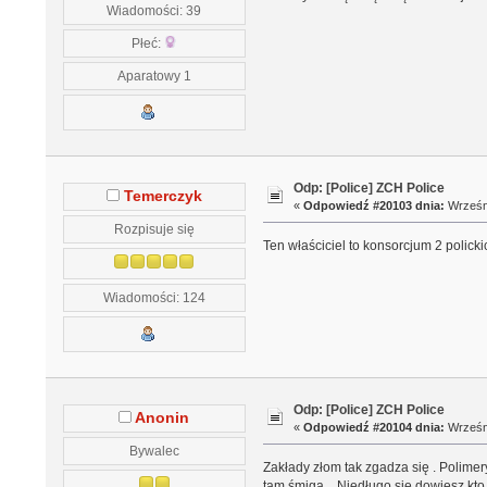
Wiadomości: 39
Płeć:
Aparatowy 1
Odp: [Police] ZCH Police
Temerczyk
«
Odpowiedź #20103 dnia:
Wrześni
Rozpisuje się
Ten właściciel to konsorcjum 2 polic
Wiadomości: 124
Odp: [Police] ZCH Police
Anonin
«
Odpowiedź #20104 dnia:
Wrześni
Bywalec
Zakłady złom tak zgadza się . Polimer
tam śmiga. Niedługo się dowiesz kto k