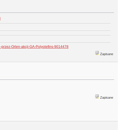
l
-przez-Orlen-akcji-GA-Polyolefins-9014478
Zapisane
Zapisane