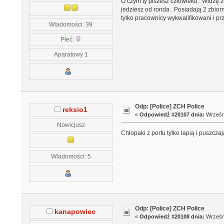
O czym ty piszesz człowieku . Widzę ż
jedziesz od ronda . Posiadają 2 zbior
tylko pracownicy wykwalifikowani i p
Wiadomości: 39
Płeć:
Aparatowy 1
Odp: [Police] ZCH Police
reksio1
«
Odpowiedź #20107 dnia:
Wrześni
Nowicjusz
Chłopaki z portu tylko łapią i puszcz
Wiadomości: 5
Odp: [Police] ZCH Police
kanapowiec
«
Odpowiedź #20108 dnia:
Wrześni