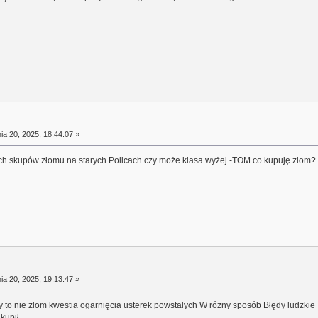
a 20, 2025, 18:44:07 »
kich skupów złomu na starych Policach czy może klasa wyżej -TOM co kupuję złom?
a 20, 2025, 19:13:47 »
y to nie złom kwestia ogarnięcia usterek powstałych W różny sposób Błędy ludzkie 
upił .