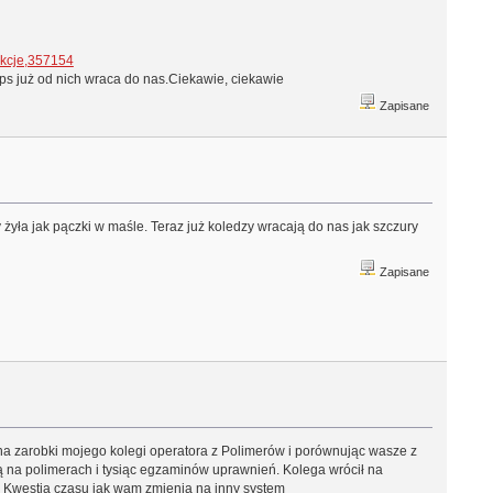
,akcje,357154
aps już od nich wraca do nas.Ciekawie, ciekawie
Zapisane
żyła jak pączki w maśle. Teraz już koledzy wracają do nas jak szczury
Zapisane
 na zarobki mojego kolegi operatora z Polimerów i porównując wasze z
ją na polimerach i tysiąc egzaminów uprawnień. Kolega wrócił na
 . Kwestia czasu jak wam zmienią na inny system