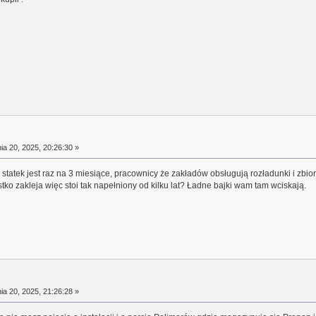
a 20, 2025, 20:26:30 »
tatek jest raz na 3 miesiące, pracownicy że zakładów obsługują rozładunki i zbior
tko zakleja więc stoi tak napełniony od kilku lat? Ładne bajki wam tam wciskają.
a 20, 2025, 21:26:28 »