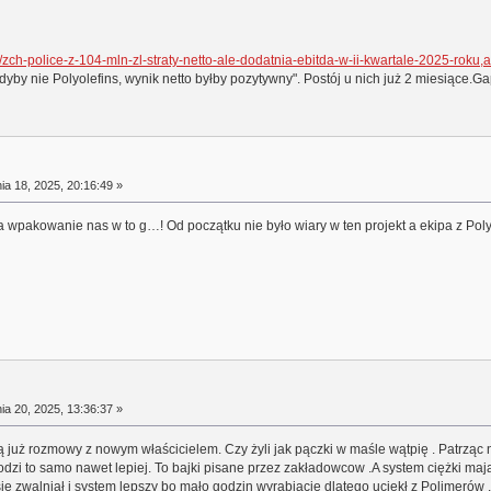
zch-police-z-104-mln-zl-straty-netto-ale-dodatnia-ebitda-w-ii-kwartale-2025-roku
by nie Polyolefins, wynik netto byłby pozytywny". Postój u nich już 2 miesiące.G
a 18, 2025, 20:16:49 »
wpakowanie nas w to g…! Od początku nie było wiary w ten projekt a ekipa z Poly 
a 20, 2025, 13:36:37 »
ą już rozmowy z nowym właścicielem. Czy żyli jak pączki w maśle wątpię . Patrząc
odzi to samo nawet lepiej. To bajki pisane przez zakładowcow .A system ciężki ma
się zwalniał i system lepszy bo mało godzin wyrabiacie dlatego uciekł z Polimerów