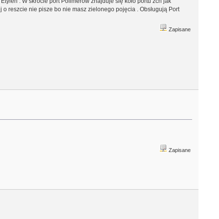
Etylen . W skrócie port Polimerów znajduje się koło portu zch jak
 o reszcie nie pisze bo nie masz zielonego pojęcia . Obsługują Port
Zapisane
Zapisane