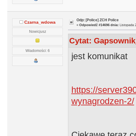
Odp: [Police] ZCH Police
Czarna_wdowa
«
Odpowiedź #14696 dnia:
Listopada 2
Nowicjusz
Cytat: Gapsownik_
Wiadomości: 6
jest komunikat
https://server3
wynagrodzen-2/
Ciekawe teraz c