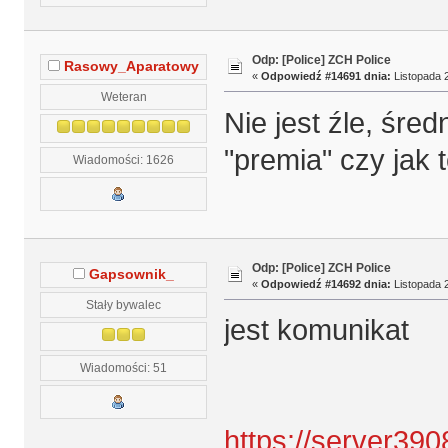
Odp: [Police] ZCH Police
Rasowy_Aparatowy
«
Odpowiedź #14691 dnia:
Listopada 2
Weteran
Nie jest źle, śre
"premia" czy jak 
Wiadomości: 1626
Odp: [Police] ZCH Police
Gapsownik_
«
Odpowiedź #14692 dnia:
Listopada 2
Stały bywalec
jest komunikat
Wiadomości: 51
https://server39