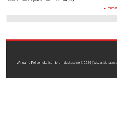
Strony:
1
...
978
979
[
980
]
981
982
...
1451
Do góry
← Poprzed
Wirtualne Police i okolice - forum dyskusyjne © 2026 | Wszystkie praw