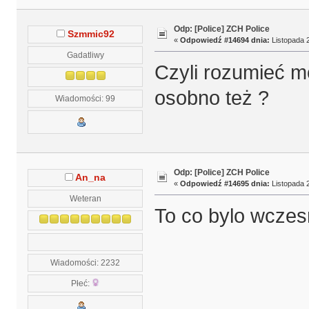
Odp: [Police] ZCH Police
Szmmic92
«
Odpowiedź #14694 dnia:
Listopada 2
Gadatliwy
Czyli rozumieć mo
osobno też ?
Wiadomości: 99
Odp: [Police] ZCH Police
An_na
«
Odpowiedź #14695 dnia:
Listopada 2
Weteran
To co bylo wczes
Wiadomości: 2232
Płeć: