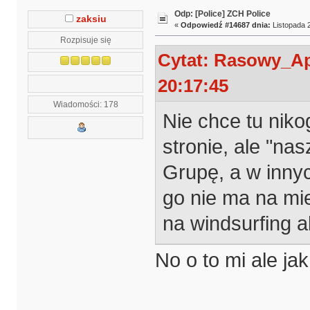
Odp: [Police] ZCH Police
zaksiu
«
Odpowiedź #14687 dnia:
Listopada 2
Rozpisuje się
Cytat: Rasowy_Ap
20:17:45
Wiadomości: 178
Nie chce tu niko
stronie, ale "na
Grupę, a w innyc
go nie ma na mie
na windsurfing a
No o to mi ale ja