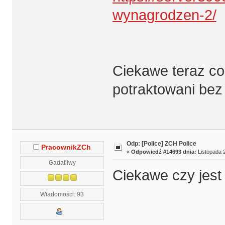
wynagrodzen-2/
Ciekawe teraz co
potraktowani bez
Odp: [Police] ZCH Police
PracownikZCh
«
Odpowiedź #14693 dnia:
Listopada 2
Gadatliwy
Ciekawe czy jest
Wiadomości: 93