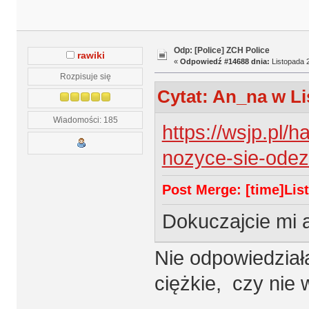
Odp: [Police] ZCH Police
rawiki
«
Odpowiedź #14688 dnia:
Listopada 2
Rozpisuje się
Cytat: An_na w Li
Wiadomości: 185
https://wsjp.pl/
nozyce-sie-ode
Post Merge: [time]List
Dokuczajcie mi 
Nie odpowiedział
ciężkie, czy nie