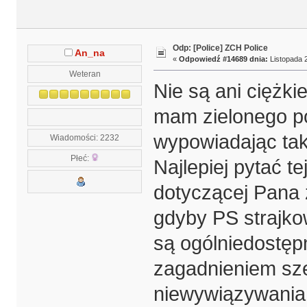
Odp: [Police] ZCH Police
An_na
«
Odpowiedź #14689 dnia:
Listopada 2
Weteran
Nie są ani ciężki
mam zielonego po
wypowiadając taki
Wiadomości: 2232
Płeć:
Najlepiej pytać 
dotyczącej Pana z
gdyby PS strajko
są ogólniedostępn
zagadnieniem sz
niewywiązywania