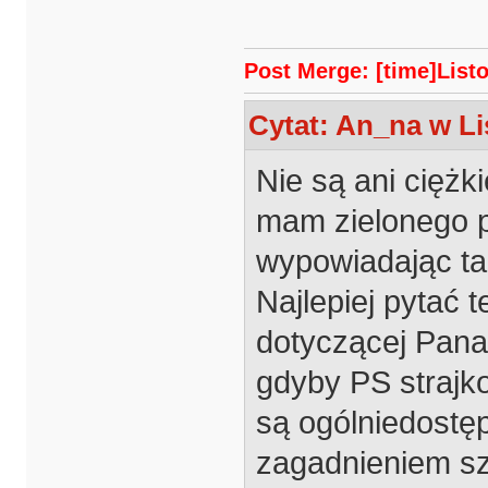
Post Merge: [time]Listo
Cytat: An_na w Li
Nie są ani ciężk
mam zielonego po
wypowiadając tak
Najlepiej pytać 
dotyczącej Pana 
gdyby PS strajk
są ogólniedostęp
zagadnieniem s