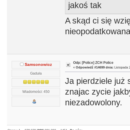
jakoś tak
A skąd ci się wzię
nieopodatkowan
Odp: [Police] ZCH Police
Samsonowicz
«
Odpowiedź #14699 dnia:
Listopada 2
Gaduła
Ja pierdziele już
znajac zycie jakby
Wiadomości: 450
niezadowolony.