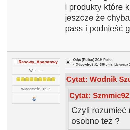
i produkty które 
jeszcze że chyba
pass i podnieść g
Odp: [Police] ZCH Police
Rasowy_Aparatowy
«
Odpowiedź #14698 dnia:
Listopada 2
Weteran
Cytat: Wodnik Szu
Wiadomości: 1626
Cytat: Szmmic92 
Czyli rozumieć 
osobno też ?