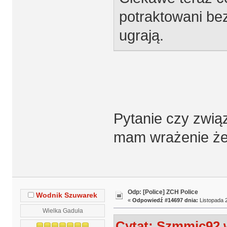
potraktowani be
ugrają.
Pytanie czy zwią
mam wrażenie że 
Odp: [Police] ZCH Police
Wodnik Szuwarek
«
Odpowiedź #14697 dnia:
Listopada 2
Wielka Gaduła
Cytat: Szmmic92 w