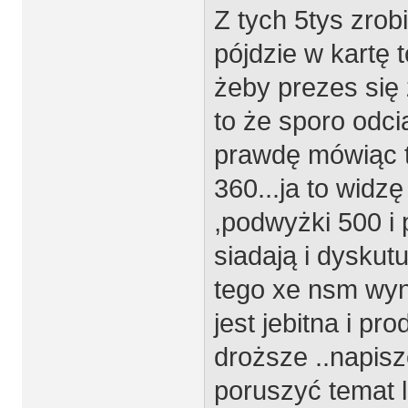
Z tych 5tys zrobi
pójdzie w kartę 
żeby prezes się 
to że sporo odci
prawdę mówiąc te
360...ja to widzę
,podwyżki 500 i
siadają i dyskut
tego xe nsm wyna
jest jebitna i pr
droższe ..napis
poruszyć temat l