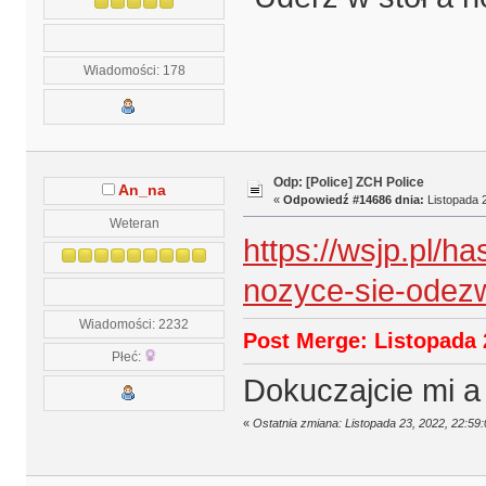
Wiadomości: 178
Odp: [Police] ZCH Police
An_na
«
Odpowiedź #14686 dnia:
Listopada 2
Weteran
https://wsjp.pl/h
nozyce-sie-odez
Wiadomości: 2232
Post Merge: Listopada 
Płeć:
Dokuczajcie mi a
«
Ostatnia zmiana: Listopada 23, 2022, 22:59