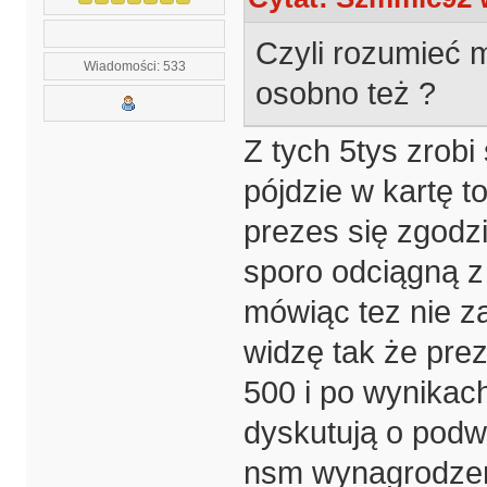
Czyli rozumieć m
Wiadomości: 533
osobno też ?
Z tych 5tys zrobi 
pójdzie w kartę t
prezes się zgodził
sporo odciągną z 
mówiąc tez nie za 
widzę tak że prez
500 i po wynikach
dyskutują o podw
nsm wynagrodzenie