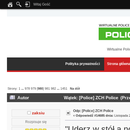
Witaj Gość
Notice
: Undefined index: tapatalk_body_hook in
/home/klient.dhosting.pl/wipmed
Wirtualne Poli
Polityka prywatności
Strona główn
Strony:
1
...
978
979
[
980
]
981
982
...
1451
Na dół
Autor
Wątek: [Police] ZCH Police (Prz
Odp: [Police] ZCH Police
zaksiu
«
Odpowiedź #14685 dnia:
Listopada 2
Rozpisuje się
"Uderz w stół a 