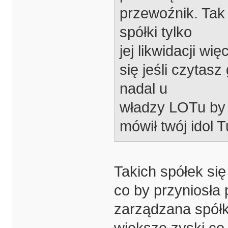
przewoźnik. Tak 
spółki tylko
jej likwidacji wi
się jeśli czytas
nadal u
władzy LOTu by j
mówił twój idol T
Takich spółek się 
co by przyniosła 
zarządzana spółk