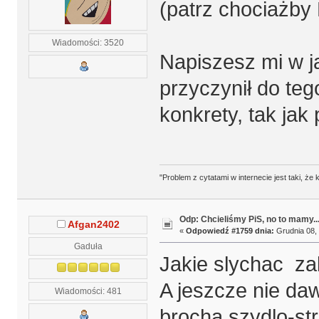
(patrz chociażby
Wiadomości: 3520
Napiszesz mi w ja
przyczynił do tego
konkrety, tak jak 
"Problem z cytatami w internecie jest taki, ż
Odp: Chcieliśmy PiS, no to mamy..
Afgan2402
«
Odpowiedź #1759 dnia:
Grudnia 08, 
Gaduła
Jakie slychac za
A jeszcze nie da
Wiadomości: 481
brocha,szydlo-st