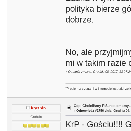
polityka bierze g
dobrze.
No, ale przyjmijm
mi w takim razie 
«
Ostatnia zmiana: Grudnia 08, 2017, 13:27:2
"Problem z cytatami w internecie jest taki, ż
Odp: Chcieliśmy PiS, no to mamy..
kryspin
«
Odpowiedź #1756 dnia:
Grudnia 08, 
Gaduła
KrP - Gościu!!!!