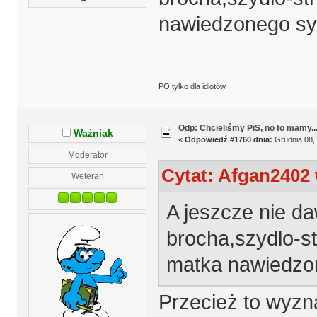
nawiedzonego sy
PO,tylko dla idiotów.
Odp: Chcieliśmy PiS, no to mamy..
Ważniak
«
Odpowiedź #1760 dnia:
Grudnia 08, 
Moderator
Cytat: Afgan2402 
Weteran
A jeszcze nie d
brocha,szydlo-s
matka nawiedzo
Przecież to wyzn