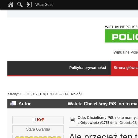
Witaj Gość
Notice
: Undefined index: tapatalk_body_hook in
/home/klient.dhosting.pl/wipmed
Wirtualne Poli
Polityka prywatności
Strona główn
Strony:
1
...
116
117
[
118
]
119
120
...
147
Na dół
Autor
Wątek: Chcieliśmy PiS, no to ma
Odp: Chcieliśmy PiS, no to mamy..
KrP
«
Odpowiedź #1755 dnia:
Grudnia 08, 
Stara Gwardia
Ale przecież ten 