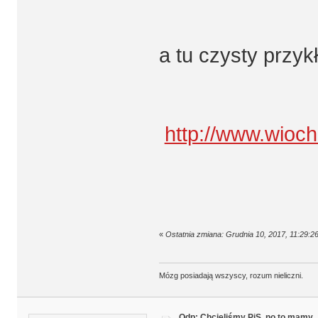
a tu czysty przyk
http://www.wioch
«
Ostatnia zmiana: Grudnia 10, 2017, 11:29:2
Mózg posiadają wszyscy, rozum nieliczni.
Odp: Chcieliśmy PiS, no to mamy..