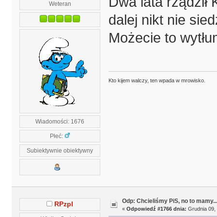
Dwa lata rządził 
Weteran
dalej nikt nie sie
Możecie to wytł
Kto kijem walczy, ten wpada w mrowisko.
Wiadomości: 1676
Płeć:
Subiektywnie obiektywny
Odp: Chcieliśmy PiS, no to mamy..
RPzpl
«
Odpowiedź #1766 dnia:
Grudnia 09, 