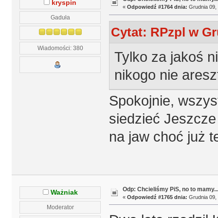
kryspin
«
Odpowiedź #1764 dnia:
Grudnia 09, 
Gaduła
Cytat: RPzpl w Gr
Wiadomości: 380
Tylko za jakoś n
nikogo nie aresz
Spokojnie, wszys
siedzieć Jeszcze 
na jaw choć już te
Odp: Chcieliśmy PiS, no to mamy..
Ważniak
«
Odpowiedź #1765 dnia:
Grudnia 09, 
Moderator