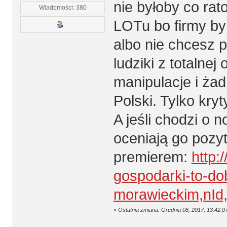
nie byłoby co ra
Wiadomości: 380
LOTu bo firmy by 
albo nie chcesz p
ludziki z totalne
manipulacje i ża
Polski. Tylko kry
A jeśli chodzi o 
oceniają go pozyt
premierem:
http:
gospodarki-to-do
morawieckim,nId
«
Ostatnia zmiana: Grudnia 08, 2017, 13:42:0