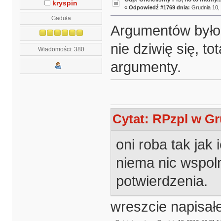
kryspin
«
Odpowiedź #1769 dnia:
Grudnia 10, 
Gaduła
Argumentów było a
nie dziwię się, to
Wiadomości: 380
argumenty.
Cytat: RPzpl w Gr
oni roba tak jak
niema nic wspoln
potwierdzenia.
wreszcie napisał