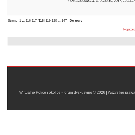
«
Ostatnia zmiana: Grudnia 10, 2017, 12:21:1
Strony:
1
...
116
117
[
118
]
119
120
...
147
Do góry
← Poprzed
Wirtualne Police i okolice - forum dyskusyjne © 2026 | Wszystkie praw