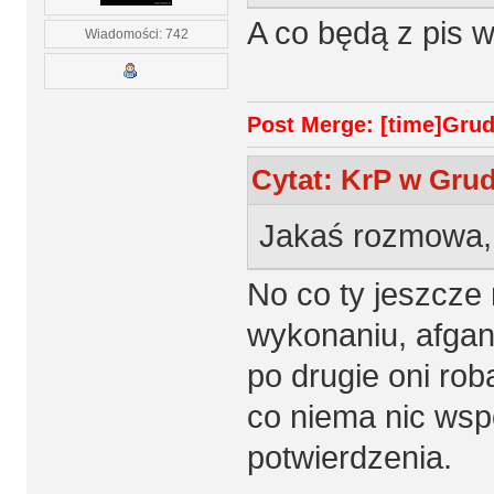
A co będą z pis
Wiadomości: 742
Post Merge: [time]Grudz
Cytat: KrP w Grud
Jakaś rozmowa,
No co ty jeszcze
wykonaniu, afgana
po drugie oni rob
co niema nic wspo
potwierdzenia.