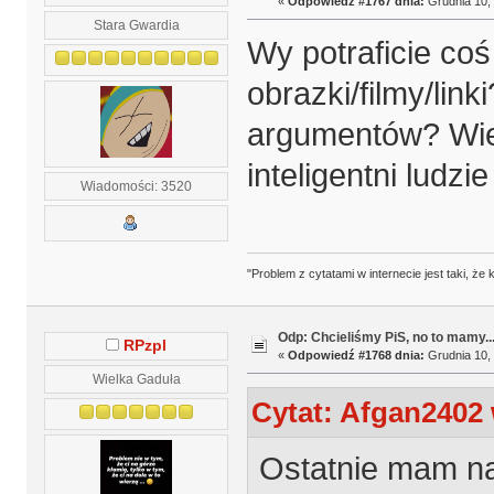
«
Odpowiedź #1767 dnia:
Grudnia 10, 
Stara Gwardia
Wy potraficie coś
obrazki/filmy/li
argumentów? Wieci
inteligentni ludzi
Wiadomości: 3520
"Problem z cytatami w internecie jest taki, ż
Odp: Chcieliśmy PiS, no to mamy..
RPzpl
«
Odpowiedź #1768 dnia:
Grudnia 10, 
Wielka Gaduła
Cytat: Afgan2402 
Ostatnie mam na