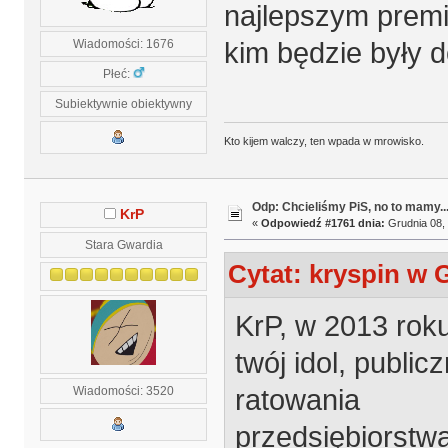
najlepszym premi
kim będzie były 
Wiadomości: 1676
Płeć:
Subiektywnie obiektywny
Kto kijem walczy, ten wpada w mrowisko.
Odp: Chcieliśmy PiS, no to mamy..
KrP
«
Odpowiedź #1761 dnia:
Grudnia 08, 
Stara Gwardia
Cytat: kryspin w 
KrP, w 2013 rok
twój idol, public
ratowania
Wiadomości: 3520
przedsiębiorstwa