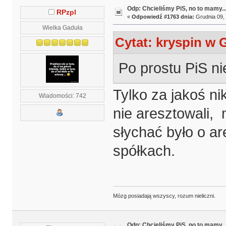
Odp: Chcieliśmy PiS, no to mamy..
RPzpl
«
Odpowiedź #1763 dnia:
Grudnia 09, 
Wielka Gaduła
Cytat: kryspin w 
Po prostu PiS nie
Tylko za jakoś ni
Wiadomości: 742
nie aresztowali, 
słychać było o a
spółkach.
Mózg posiadają wszyscy, rozum nieliczni.
Odp: Chcieliśmy PiS, no to mamy..