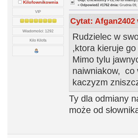
Odp: Chcieliśmy PiS, no to mamy..
Kilofownikownia
«
Odpowiedź #1762 dnia:
Grudnia 09, 
VIP
Cytat: Afgan2402 
Wiadomości: 1292
Rudzielec w swo
Kilo Kilofa
,ktora kieruje g
Mimo tylu jawny
naiwniakow, co w
kaczyzm zniszczy
Ty dla odmiany na
może od słownika