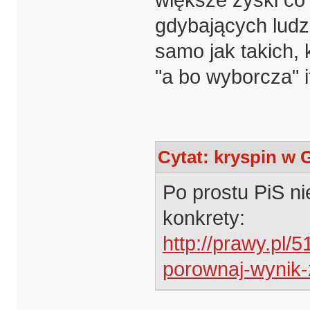
większe zyski co
gdybających ludzi
samo jak takich, 
"a bo wyborcza" i
Cytat: kryspin w 
Po prostu PiS ni
konkrety:
http://prawy.pl/5
porownaj-wynik-