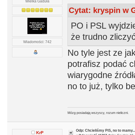
Wielka Gaduła
Cytat: kryspin w 
PO i PSL wyjdzie 
że trudno zliczyć
Wiadomości: 742
No tyle jest ze ja
potrafisz podać c
wiarygodne źródła
no to już, tylko be
Mózg posiadają wszyscy, rozum nieliczni.
Odp: Chcieliśmy PiS, no to mamy..
KrP