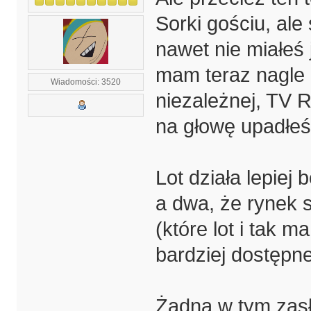
Sorki gościu, ale
nawet nie miałeś 
mam teraz nagle 
Wiadomości: 3520
niezależnej, TV 
na głowę upadłeś
Lot działa lepie
a dwa, że rynek s
(które lot i tak m
bardziej dostępn
Żadna w tym zasł