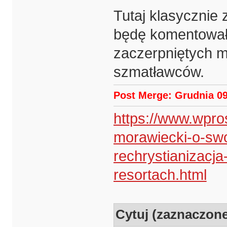
Tutaj klasycznie 
będę komentował 
zaczerpniętych m.
szmatławców.
Post Merge: Grudnia 09
https://www.wpro
morawiecki-o-swo
rechrystianizacj
resortach.html
Cytuj (zaznaczon