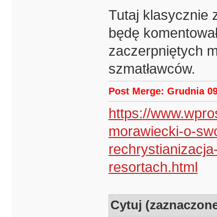
Tutaj klasycznie 
będę komentował 
zaczerpniętych m.
szmatławców.
Post Merge: Grudnia 09
https://www.wpro
morawiecki-o-swo
rechrystianizacj
resortach.html
Cytuj (zaznaczon