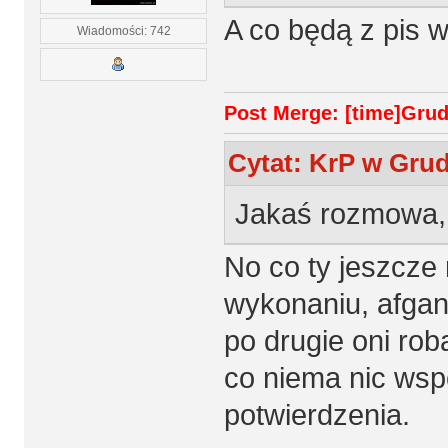
A co będą z pis
Wiadomości: 742
Post Merge: [time]Grudz
Cytat: KrP w Grud
Jakaś rozmowa,
No co ty jeszcze
wykonaniu, afgana
po drugie oni rob
co niema nic wspo
potwierdzenia.