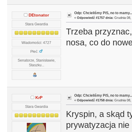
Odp: Chcieliśmy PiS, no to mamy..
DEtonator
«
Odpowiedź #1757 dnia:
Grudnia 08, 
Stara Gwardia
Trzeba przyznac,
nosa, co do now
Wiadomości: 4727
Płeć:
Senatorze, Stanisławie,
Staszku...
Odp: Chcieliśmy PiS, no to mamy..
KrP
«
Odpowiedź #1758 dnia:
Grudnia 08, 
Stara Gwardia
Kryspin, a skąd t
prywatyzacja nie