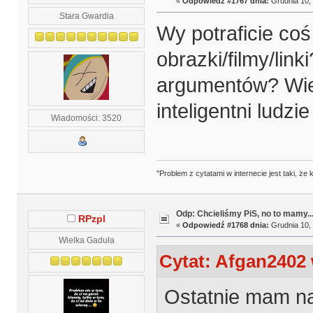
«
Odpowiedź #1767 dnia:
Grudnia 10, 
Stara Gwardia
Wy potraficie coś
obrazki/filmy/li
argumentów? Wieci
inteligentni ludzi
Wiadomości: 3520
"Problem z cytatami w internecie jest taki, ż
Odp: Chcieliśmy PiS, no to mamy..
RPzpl
«
Odpowiedź #1768 dnia:
Grudnia 10, 
Wielka Gaduła
Cytat: Afgan2402 
Ostatnie mam na