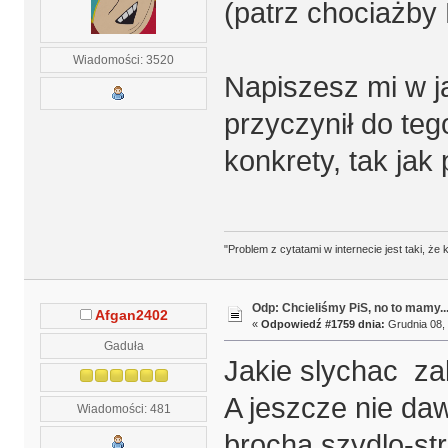
(patrz chociażby
Wiadomości: 3520
Napiszesz mi w ja
przyczynił do tego
konkrety, tak jak 
"Problem z cytatami w internecie jest taki, ż
Odp: Chcieliśmy PiS, no to mamy..
Afgan2402
«
Odpowiedź #1759 dnia:
Grudnia 08, 
Gaduła
Jakie slychac za
A jeszcze nie da
Wiadomości: 481
brocha,szydlo-st