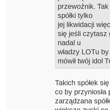
przewoźnik. Tak 
spółki tylko
jej likwidacji wi
się jeśli czytas
nadal u
władzy LOTu by j
mówił twój idol T
Takich spółek się 
co by przyniosła 
zarządzana spółk