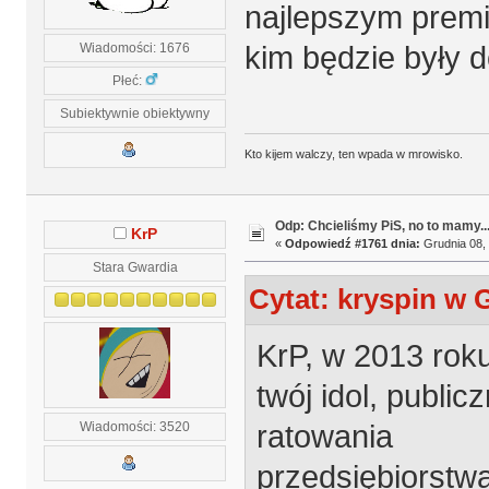
najlepszym premi
kim będzie były 
Wiadomości: 1676
Płeć:
Subiektywnie obiektywny
Kto kijem walczy, ten wpada w mrowisko.
Odp: Chcieliśmy PiS, no to mamy..
KrP
«
Odpowiedź #1761 dnia:
Grudnia 08, 
Stara Gwardia
Cytat: kryspin w 
KrP, w 2013 rok
twój idol, public
ratowania
Wiadomości: 3520
przedsiębiorstwa