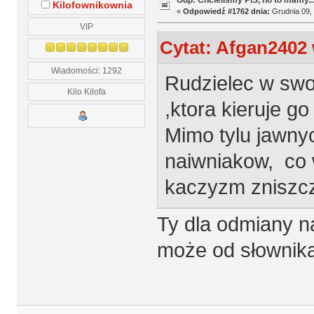
Odp: Chcieliśmy PiS, no to mamy..
Kilofownikownia
«
Odpowiedź #1762 dnia:
Grudnia 09, 
VIP
Cytat: Afgan2402 
Wiadomości: 1292
Rudzielec w swo
Kilo Kilofa
,ktora kieruje g
Mimo tylu jawny
naiwniakow, co w
kaczyzm zniszczy
Ty dla odmiany na
może od słownika