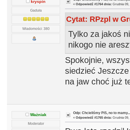
kryspin
«
Odpowiedź #1764 dnia:
Grudnia 09, 
Gaduła
Cytat: RPzpl w Gr
Wiadomości: 380
Tylko za jakoś n
nikogo nie aresz
Spokojnie, wszys
siedzieć Jeszcze 
na jaw choć już te
Odp: Chcieliśmy PiS, no to mamy..
Ważniak
«
Odpowiedź #1765 dnia:
Grudnia 09, 
Moderator