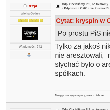
Odp: Chcieliśmy PiS, no to mamy..
RPzpl
«
Odpowiedź #1763 dnia:
Grudnia 09, 
Wielka Gaduła
Cytat: kryspin w 
Po prostu PiS nie
Tylko za jakoś ni
Wiadomości: 742
nie aresztowali, 
słychać było o a
spółkach.
Mózg posiadają wszyscy, rozum nieliczni.
Odp: Chcieliśmy PiS, no to mamy..