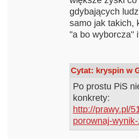
większe zyski co
gdybających ludzi
samo jak takich, 
"a bo wyborcza" i
Cytat: kryspin w 
Po prostu PiS ni
konkrety:
http://prawy.pl/5
porownaj-wynik-