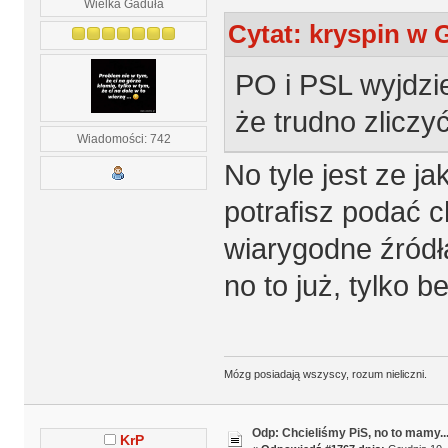
Wielka Gaduła
Cytat: kryspin w 
PO i PSL wyjdzie 
że trudno zliczyć
Wiadomości: 742
No tyle jest ze ja
potrafisz podać c
wiarygodne źródła
no to już, tylko be
Mózg posiadają wszyscy, rozum nieliczni.
Odp: Chcieliśmy PiS, no to mamy..
KrP