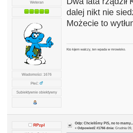
Dwa lata rządził 
Weteran
dalej nikt nie sie
Możecie to wytł
Kto kijem walczy, ten wpada w mrowisko.
Wiadomości: 1676
Płeć:
Subiektywnie obiektywny
Odp: Chcieliśmy PiS, no to mamy..
RPzpl
«
Odpowiedź #1766 dnia:
Grudnia 09, 