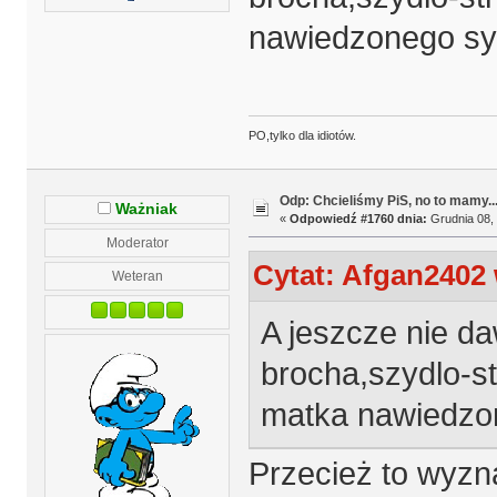
nawiedzonego sy
PO,tylko dla idiotów.
Odp: Chcieliśmy PiS, no to mamy..
Ważniak
«
Odpowiedź #1760 dnia:
Grudnia 08, 
Moderator
Cytat: Afgan2402 
Weteran
A jeszcze nie d
brocha,szydlo-s
matka nawiedzo
Przecież to wyzn