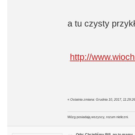
a tu czysty przyk
http://www.wioch
«
Ostatnia zmiana: Grudnia 10, 2017, 11:29:2
Mózg posiadają wszyscy, rozum nieliczni.
Odp: Chcieliśmy PiS, no to mamy..