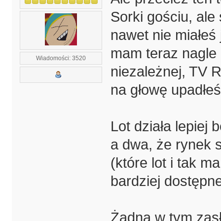
Sorki gościu, ale
nawet nie miałeś 
mam teraz nagle 
Wiadomości: 3520
niezależnej, TV 
na głowę upadłeś
Lot działa lepie
a dwa, że rynek s
(które lot i tak m
bardziej dostępn
Żadna w tym zasł