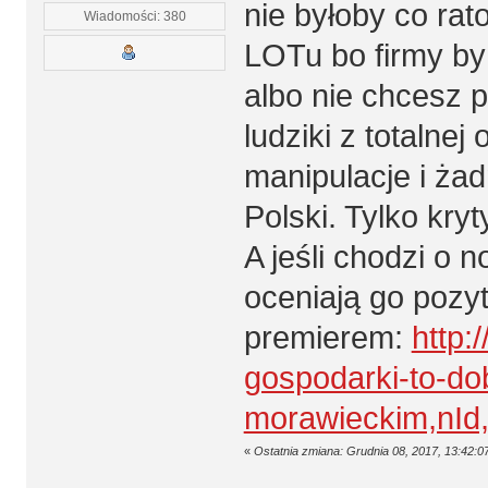
nie byłoby co ra
Wiadomości: 380
LOTu bo firmy by 
albo nie chcesz p
ludziki z totalne
manipulacje i ża
Polski. Tylko kry
A jeśli chodzi o 
oceniają go pozyt
premierem:
http:
gospodarki-to-do
morawieckim,nId
«
Ostatnia zmiana: Grudnia 08, 2017, 13:42:0