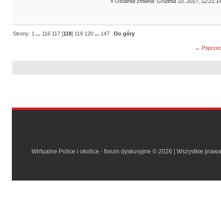
«
Ostatnia zmiana: Grudnia 10, 2017, 12:21:1
Strony:
1
...
116
117
[
118
]
119
120
...
147
Do góry
← Poprzed
Wirtualne Police i okolice - forum dyskusyjne © 2026 | Wszystkie praw