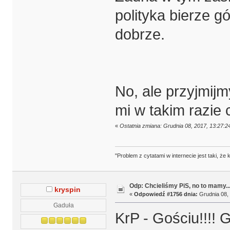
polityka bierze g
dobrze.
No, ale przyjmijm
mi w takim razie 
«
Ostatnia zmiana: Grudnia 08, 2017, 13:27:2
"Problem z cytatami w internecie jest taki, ż
Odp: Chcieliśmy PiS, no to mamy..
kryspin
«
Odpowiedź #1756 dnia:
Grudnia 08, 
Gaduła
KrP - Gościu!!!!