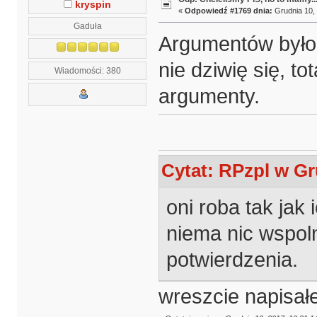
kryspin
«
Odpowiedź #1769 dnia:
Grudnia 10, 
Gaduła
Argumentów było a
nie dziwię się, to
Wiadomości: 380
argumenty.
Cytat: RPzpl w Gr
oni roba tak jak
niema nic wspoln
potwierdzenia.
wreszcie napisał