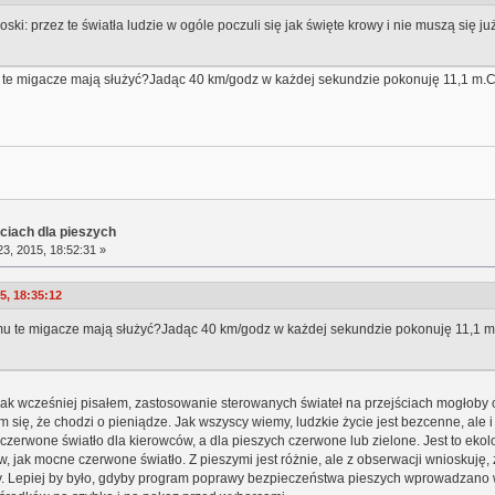
ioski: przez te światła ludzie w ogóle poczuli się jak święte krowy i nie muszą się
te migacze mają służyć?Jadąc 40 km/godz w każdej sekundzie pokonuję 11,1 m.Co
ciach dla pieszych
3, 2015, 18:52:31 »
5, 18:35:12
u te migacze mają służyć?Jadąc 40 km/godz w każdej sekundzie pokonuję 11,1 m.
jak wcześniej pisałem, zastosowanie sterowanych świateł na przejściach mogłoby 
się, że chodzi o pieniądze. Jak wszyscy wiemy, ludzkie życie jest bezcenne, ale 
 i czerwone światło dla kierowców, a dla pieszych czerwone lub zielone. Jest to ek
, jak mocne czerwone światło. Z pieszymi jest różnie, ale z obserwacji wnioskuję
 Lepiej by było, gdyby program poprawy bezpieczeństwa pieszych wprowadzano wol