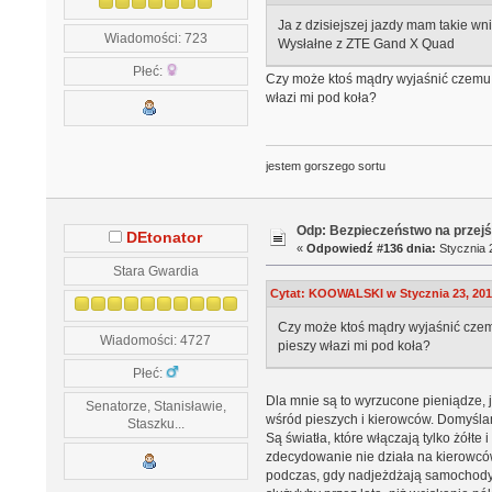
Ja z dzisiejszej jazdy mam takie wn
Wiadomości: 723
Wysłałne z ZTE Gand X Quad
Płeć:
Czy może ktoś mądry wyjaśnić czemu 
włazi mi pod koła?
jestem gorszego sortu
Odp: Bezpieczeństwo na przejś
DEtonator
«
Odpowiedź #136 dnia:
Stycznia 2
Stara Gwardia
Cytat: KOOWALSKI w Stycznia 23, 201
Czy może ktoś mądry wyjaśnić czem
Wiadomości: 4727
pieszy włazi mi pod koła?
Płeć:
Dla mnie są to wyrzucone pieniądze, 
Senatorze, Stanisławie,
wśród pieszych i kierowców. Domyślam 
Staszku...
Są światła, które włączają tylko żółte
zdecydowanie nie działa na kierowców
podczas, gdy nadjeżdżają samochody.