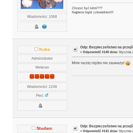
Chcesz być kimś???
Najpierw bądź człowiekiem!!!
Wiadomości: 1068
Odp: Bezpieczeństwo na przejś
Kuba
«
Odpowiedź #140 dnia:
Stycznia 2
Administrator
Mnie raczej ciężko nie zauważyć
.
Weteran
Wiadomości: 2248
Płeć:
Odp: Bezpieczeństwo na przejś
Studarc
«
Odpowiedź #141 dnia:
Stycznia 2