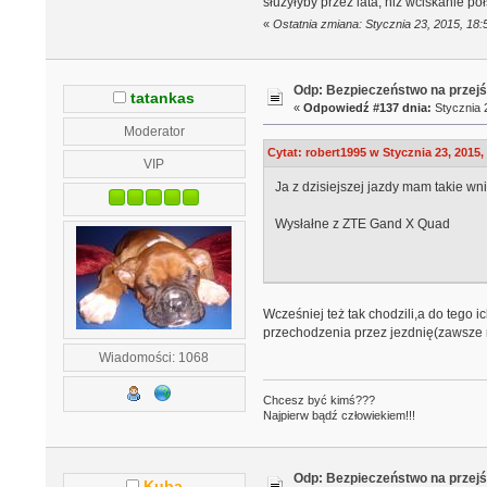
służyłyby przez lata, niż wciskanie 
«
Ostatnia zmiana: Stycznia 23, 2015, 18
Odp: Bezpieczeństwo na przejś
tatankas
«
Odpowiedź #137 dnia:
Stycznia 2
Moderator
Cytat: robert1995 w Stycznia 23, 2015,
VIP
Ja z dzisiejszej jazdy mam takie wn
Wysłałne z ZTE Gand X Quad
Wcześniej też tak chodzili,a do tego
przechodzenia przez jezdnię(zawsze 
Wiadomości: 1068
Chcesz być kimś???
Najpierw bądź człowiekiem!!!
Odp: Bezpieczeństwo na przejś
Kuba