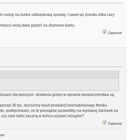
ni noszę na kurtce odblaskową opaskę i nawet po zmroku kilka razy
miejscu wolą dalej pędzić na złamanie karku.
Zapisane
zejściach dla pieszych. działania gminy w sprawie bezpieczeństwa są
onad 30 tys. dorzućmy koszt produkcji beznadziejnego filmiku -
błoto. podejrzewam, że te pieniądze pozwoliłby na wymianę żarówek na
 - czy nasi radni zaczną w końcu używać mózgów?
Zapisane
one!