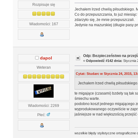
Rozpisuje się
Jechałem lrzed chwilą piłsudskiego. 
Co do przepuszczania, to już miesiąc
zdarzyło się, że mnie przepuszczali.
Wiadomości: 167
Jedynie na mazurskiej (długie pasy pr
Odp: Bezpieczeństwo na przejś
dapol
«
Odpowiedź #142 dnia:
Stycznia 2
Weteran
Cytat: Studarc w Stycznia 24, 2015, 13
Jechałem lrzed chwilą piłsudskiego
te migające (czasami) bzdety są tak s
śmiechu warte.
podobno koszt jednego migającego zna
Wiadomości: 2269
wyprodukowanego oczywiście w zaprzyj
jaśniejsze w nad większością przejś
Płeć:
wszelkie błędy stylistyczne ortograficzne 