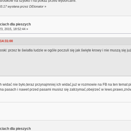
półśrodków na szybko i na pokaz przed wyborcami.
:55:17 wysłana przez DEtonator
»
ciach dla pieszych
3, 2015, 18:52:44 »
 14:31:00
ioski: przez te światła ludzie w ogóle poczuli się jak święte krowy i nie muszą się
 ich widać nie było,teraz przynajmniej ich widać,już w rozmowie na FB na ten tema
na pasach i nawet przed pasami musisz się zatrzymać,obejrzeć w lewo,prawo,znów
ciach dla pieszych