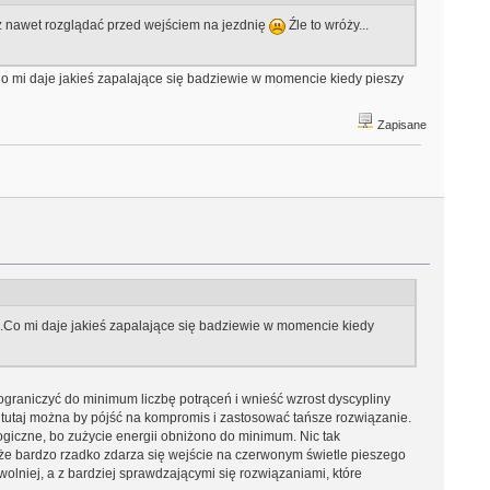
 już nawet rozglądać przed wejściem na jezdnię
Źle to wróży...
 mi daje jakieś zapalające się badziewie w momencie kiedy pieszy
Zapisane
Co mi daje jakieś zapalające się badziewie w momencie kiedy
ograniczyć do minimum liczbę potrąceń i wnieść wzrost dyscypliny
i tutaj można by pójść na kompromis i zastosować tańsze rozwiązanie.
ologiczne, bo zużycie energii obniżono do minimum. Nic tak
, że bardzo rzadko zdarza się wejście na czerwonym świetle pieszego
niej, a z bardziej sprawdzającymi się rozwiązaniami, które