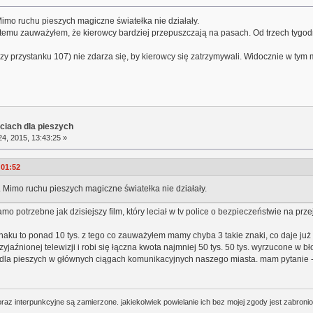
Mimo ruchu pieszych magiczne światełka nie działały.
 temu zauważyłem, że kierowcy bardziej przepuszczają na pasach. Od trzech tygod
zy przystanku 107) nie zdarza się, by kierowcy się zatrzymywali. Widocznie w tym 
ciach dla pieszych
4, 2015, 13:43:25 »
:01:52
. Mimo ruchu pieszych magiczne światełka nie działały.
amo potrzebne jak dzisiejszy film, który leciał w tv police o bezpieczeństwie na pr
ku to ponad 10 tys. z tego co zauważyłem mamy chyba 3 takie znaki, co daje już p
aźnionej telewizji i robi się łączna kwota najmniej 50 tys. 50 tys. wyrzucone w 
ć dla pieszych w głównych ciągach komunikacyjnych naszego miasta. mam pytanie
oraz interpunkcyjne są zamierzone. jakiekolwiek powielanie ich bez mojej zgody jest zabroni