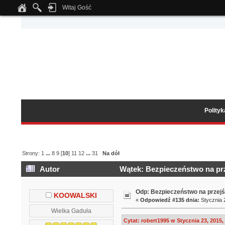
Witaj Gość
Notice
: Undefined index: tapatalk_body_hook in
/home/klient.dhosting.pl/wipmed
Polity
Strony:
1
...
8
9
[
10
]
11
12
...
31
Na dół
Autor
Wątek: Bezpieczeństwo na prz
Odp: Bezpieczeństwo na przejś
KOOWALSKI
«
Odpowiedź #135 dnia:
Stycznia 2
Wielka Gaduła
Cytat: robert1995 w Stycznia 23, 2015,