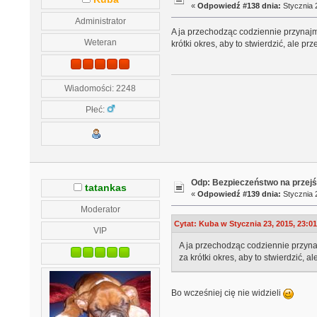
«
Odpowiedź #138 dnia:
Stycznia 2
Administrator
A ja przechodząc codziennie przynajmn
Weteran
krótki okres, aby to stwierdzić, ale p
Wiadomości: 2248
Płeć:
Odp: Bezpieczeństwo na przejś
tatankas
«
Odpowiedź #139 dnia:
Stycznia 2
Moderator
Cytat: Kuba w Stycznia 23, 2015, 23:0
VIP
A ja przechodząc codziennie przynaj
za krótki okres, aby to stwierdzić, 
Bo wcześniej cię nie widzieli