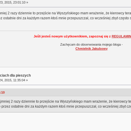
3, 2015, 23:01:10 »
iej 2 razy dziennie to przejście na Wyszyńskiego mam wrażenie, że kierowcy teraz
rzez ostatnie dni za każdym razem ktoś mnie przepuszczał, co wcześniej zbyt często s
Jeśli jesteś nowym użytkownikiem, zapoznaj się z
REGULAMI
Zachęcam do obserwowania mojego bloga -
Chmielnik Jakubowy
ciach dla pieszych
4, 2015, 11:35:04 »
1:10
mniej 2 razy dziennie to przejście na Wyszyńskiego mam wrażenie, że kierowcy ter
ale przez ostatnie dni za każdym razem ktoś mnie przepuszczał, co wcześniej zbyt czę