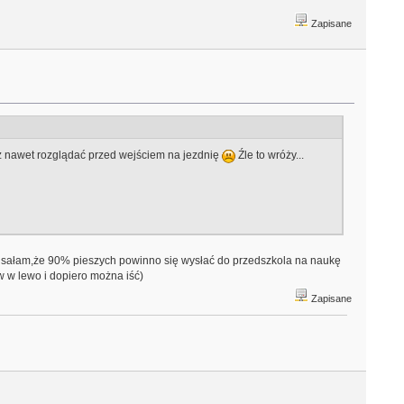
Zapisane
 już nawet rozglądać przed wejściem na jezdnię
Źle to wróży...
t pisałam,że 90% pieszych powinno się wysłać do przedszkola na naukę
 w lewo i dopiero można iść)
Zapisane