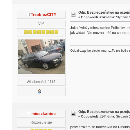
Odp: Bezpieczeństwo na przejś
TrzebieżCITY
«
Odpowiedź #143 dnia:
Stycznia 2
VIP
Jako świeży mieszkaniec Polic stwier
jak widać. Nie można leźć na chama p
Oddaj cząstkę siebie innym...To nie boli,
Wiadomości: 1113
Odp: Bezpieczeństwo na przejś
mieszkaniec
«
Odpowiedź #144 dnia:
Stycznia 2
Rozpisuje się
potwierdzam, te badziewia na Piłsudsk