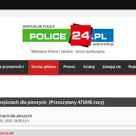
ia2/forum/Sources/Load.php(2501) : eval()'d code
on line
199
Wirtualne Police i okolice - forum dyskusyjne
ka prywatności
Strona główna
Pomoc
Szukaj
Zaloguj się
Reje
ejściach dla pieszych (Przeczytany 471045 razy)
ciach dla pieszych
3, 2015, 18:35:12 »
 14:31:00