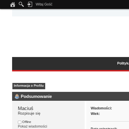
Witaj Gość
Notice
: Undefined index: tapatalk_body_hook in
/home/klient.dhosting.pl/wipmed
Polity
Informacja o Profilu
Podsumowanie
Maciuś 
Wiadomości:
Rozpisuje się
Wiek:
Offline
Pokaż wiadomości