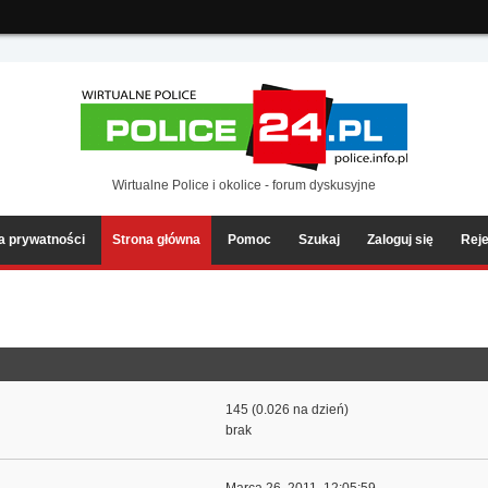
ia2/forum/Sources/Load.php(2501) : eval()'d code
on line
199
Wirtualne Police i okolice - forum dyskusyjne
ka prywatności
Strona główna
Pomoc
Szukaj
Zaloguj się
Reje
145 (0.026 na dzień)
brak