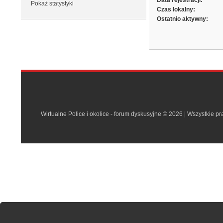
Data rejestracji:
Pokaż statystyki
Czas lokalny:
Ostatnio aktywny:
Wirtualne Police i okolice - forum dyskusyjne © 2026 | Wszystkie p