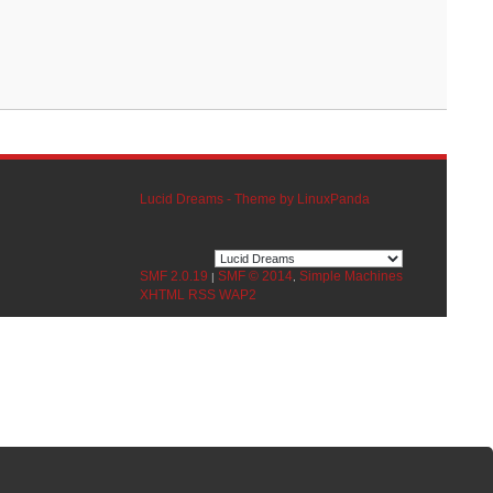
Lucid Dreams - Theme by LinuxPanda
SMF 2.0.19
SMF © 2014
Simple Machines
|
,
XHTML
RSS
WAP2