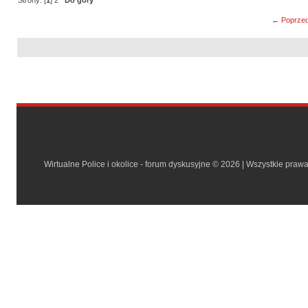
← Poprzed
Wirtualne Police i okolice - forum dyskusyjne © 2026 | Wszystkie praw