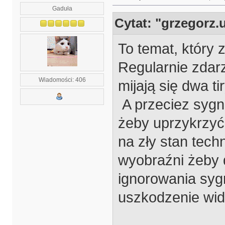
Gaduła
Cytat: "grzegorz.u
To temat, który
Regularnie zdar
Wiadomości: 406
mijają się dwa t
A przeciez sygn
żeby uprzykrzyć
na zły stan tech
wyobraźni żeby 
ignorowania sygn
uszkodzenie wid