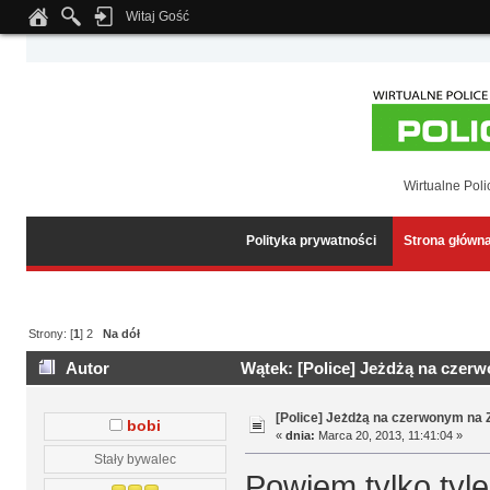
Witaj Gość
Notice
: Undefined index: tapatalk_body_hook in
/home/klient.dhosting.pl/wipmed
Wirtualne Poli
Polityka prywatności
Strona główn
Strony: [
1
]
2
Na dół
Autor
Wątek: [Police] Jeżdżą na czer
[Police] Jeżdżą na czerwonym na
bobi
«
dnia:
Marca 20, 2013, 11:41:04 »
Stały bywalec
Powiem tylko tyl