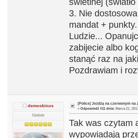
świetlnej (światł
3. Nie dostosowan
mandat + punkty.
Ludzie... Opanujc
zabijecie albo ko
stanąć raz na jak
Pozdrawiam i roz
[Police] Jeżdżą na czerwonym na
demoskinos
«
Odpowiedź #11 dnia:
Marca 21, 2013
Gaduła
Tak was czytam al
wypowiadają prze