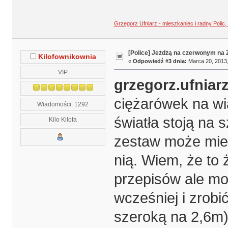
Grzegorz Ufniarz - mieszkaniec i radny Polic
[Police] Jeżdżą na czerwonym na
Kilofownikownia
«
Odpowiedź #3 dnia:
Marca 20, 2013,
VIP
grzegorz.ufniar
ciężarówek na wi
Wiadomości: 1292
światła stoją na 
Kilo Kilofa
zestaw może mieć
nią. Wiem, że to
przepisów ale moż
wcześniej i zrob
szeroką na 2,6m) 