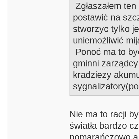
Zgłaszałem ten 
postawić na szc
stworzyc tylko 
uniemożliwić mij
Ponoć ma to byc
gminni zarządcy
kradziezy akumu
sygnalizatory(po
Nie ma to racji b
światła bardzo cz
pomarańczowo alb