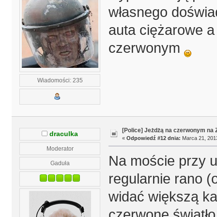
własnego doświad
auta ciężarowe a
czerwonym
Wiadomości: 235
[Police] Jeżdżą na czerwonym na
draculka
«
Odpowiedź #12 dnia:
Marca 21, 2013
Moderator
Na moście przy ul
Gaduła
regularnie rano (o
widać większą ka
czerwone światło