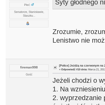
Syty głodnego ni
Płeć:
Senatorze, Stanisławie,
Staszku...
Zrozumie, zrozu
Lenistwo nie mo
[Police] Jeżdżą na czerwonym na
fireman998
«
Odpowiedź #10 dnia:
Marca 21, 2013
Gość
Jeżeli chodzi o 
1. Na wzniesieni
2. wyprzedzanie 