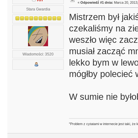
«
Odpowiedź #1 dnia:
Marca 20, 2013,
Stara Gwardia
Mistrzem był jaki
czekaliśmy na zie
weszło więc zacz
musiał zacząć mn
Wiadomości: 3520
lekko bym w lewo 
mógłby polecieć w
W sumie nie byłob
"Problem z cytatami w internecie jest taki, ż