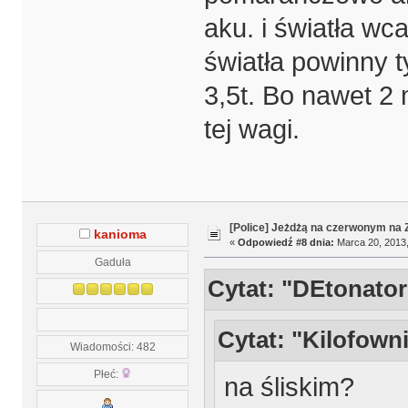
aku. i światła wcal
światła powinny 
3,5t. Bo nawet 2 
tej wagi.
[Police] Jeżdżą na czerwonym na
kanioma
«
Odpowiedź #8 dnia:
Marca 20, 2013,
Gaduła
Cytat: "DEtonator
Cytat: "Kilofown
Wiadomości: 482
Płeć:
na śliskim?