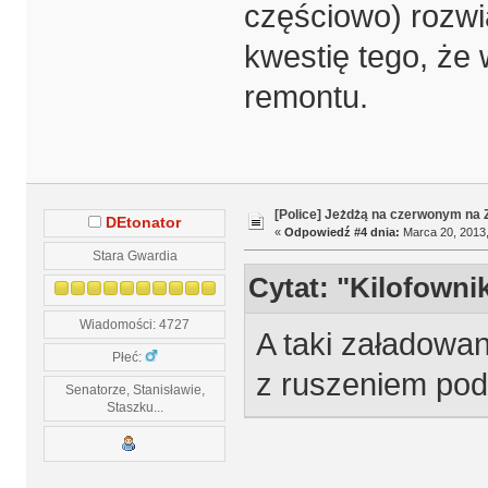
częściowo) rozwi
kwestię tego, że 
remontu.
[Police] Jeżdżą na czerwonym na
DEtonator
«
Odpowiedź #4 dnia:
Marca 20, 2013,
Stara Gwardia
Cytat: "Kilofowni
Wiadomości: 4727
A taki załadowa
Płeć:
z ruszeniem pod
Senatorze, Stanisławie,
Staszku...