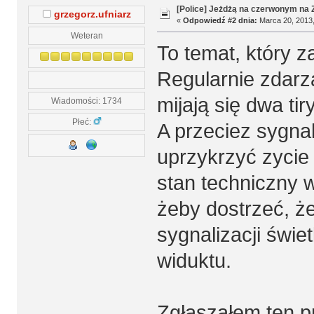
[Police] Jeżdżą na czerwonym na
grzegorz.ufniarz
«
Odpowiedź #2 dnia:
Marca 20, 2013,
Weteran
To temat, który 
Regularnie zdarz
mijają się dwa ti
Wiadomości: 1734
Płeć:
A przeciez sygna
uprzykrzyć zycie
stan techniczny 
żeby dostrzeć, ż
sygnalizacji świ
widuktu.
Zgłaszałem ten p