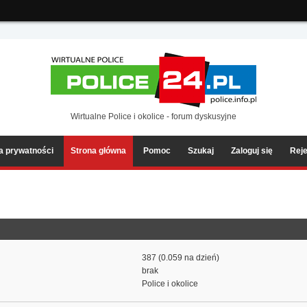
ia2/forum/Sources/Load.php(2501) : eval()'d code
on line
199
Wirtualne Police i okolice - forum dyskusyjne
ka prywatności
Strona główna
Pomoc
Szukaj
Zaloguj się
Reje
387 (0.059 na dzień)
brak
Police i okolice