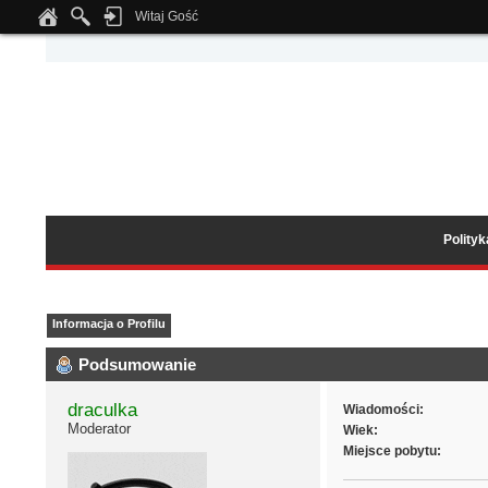
Witaj Gość
Notice
: Undefined index: tapatalk_body_hook in
/home/klient.dhosting.pl/wipmed
Polity
Informacja o Profilu
Podsumowanie
draculka
Wiadomości:
Moderator
Wiek:
Miejsce pobytu: