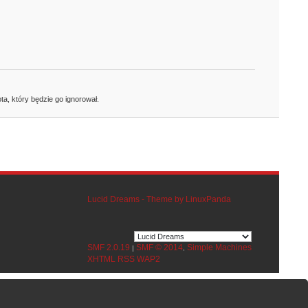
ta, który będzie go ignorował.
Lucid Dreams - Theme by LinuxPanda
SMF 2.0.19
SMF © 2014
Simple Machines
|
,
XHTML
RSS
WAP2