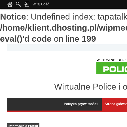
Witaj Gość
Notice
: Undefined index: tapata
/home/klient.dhosting.pl/wipme
eval()'d code
on line
199
Wirtualne Police i 
Polityka prywatności
Strona główn
Informacja o Profilu