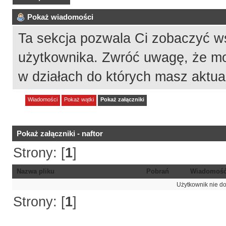
Pokaż wiadomości
Ta sekcja pozwala Ci zobaczyć w
użytkownika. Zwróć uwagę, że mo
w działach do których masz aktua
Wiadomości
Pokaż wątki
Pokaż załączniki
Pokaż załączniki - naftor
Strony: [
1
]
Nazwa pliku
Pobrań
Wiadomoś
Użytkownik nie do
Strony: [
1
]