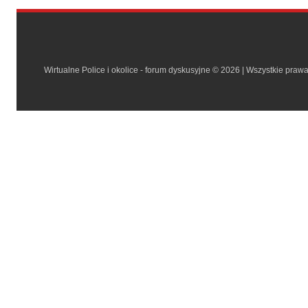
Wirtualne Police i okolice - forum dyskusyjne © 2026 | Wszystkie praw