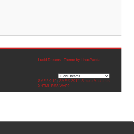
Lucid Dreams - Theme by LinuxPanda
SMF 2.0.19
SMF © 2014
Simple Machines
|
,
XHTML
RSS
WAP2