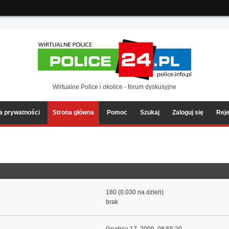
ia2/forum/Sources/Load.php(2501) : eval()'d code
on line
199
Wirtualne Police i okolice - forum dyskusyjne
ka prywatności
Strona główna
Pomoc
Szukaj
Zaloguj się
Reje
180 (0.030 na dzień)
brak