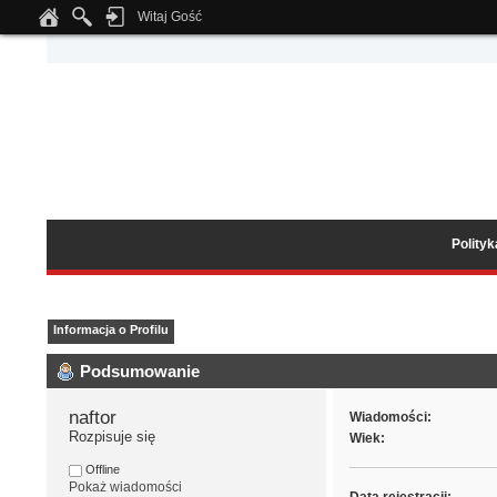
Witaj Gość
Notice
: Undefined index: tapatalk_body_hook in
/home/klient.dhosting.pl/wipmed
Polity
Informacja o Profilu
Podsumowanie
naftor 
Wiadomości:
Rozpisuje się
Wiek:
Offline
Pokaż wiadomości