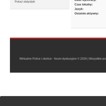
Data rejestracji:
Pokaż statystyki
Czas lokalny:
Język:
Ostatnio aktywny:
Wirtualne Police i okolice - forum dyskusyjne © 2026 | Wszystkie p